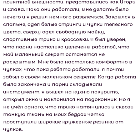
приятной внешности, представились как Игорь
и Слава. Пока они работали, мне делать было
нечего и я решил немного развлечься. Закрылся в
спальне, одел белые стринги и чулки телесного
цвета. сверху одел свободную майку,
спортивные трико и кроссовки. Я был уверен,
что парни настолько увлечены работой, что
мой маленький секрет останется не
раскрытым. Мне было настолько комфортно в
чулках, что пока ребята работали, я почти
забыл о своём маленьком секрете. Когда работа
была закончена и парни складывали
инструмент, я вышел на кухню покурить,
открыл окно и наклонился на подоконник. Но я
не учёл одного, что трико натянулись и сквозь
тонкую ткань на моих бёдрах чётко
проступили широкие кружевные резинки от
чулков.