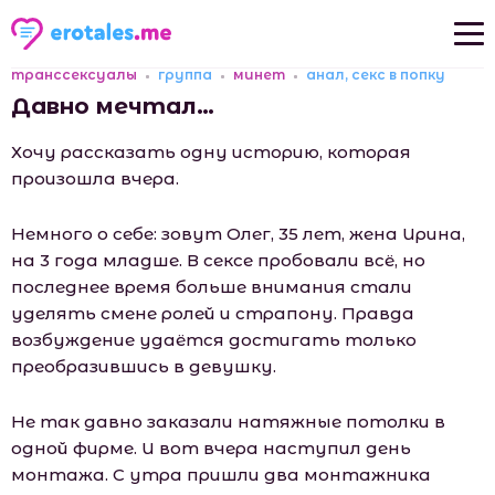
транссексуалы
группа
минет
анал, секс в попку
Новые рассказы
Давно мечтал…
Популярные рассказы
Хочу рассказать одну историю, которая
произошла вчера.
Немного о себе: зовут Олег, 35 лет, жена Ирина,
на 3 года младше. В сексе пробовали всё, но
последнее время больше внимания стали
уделять смене ролей и страпону. Правда
возбуждение удаётся достигать только
преобразившись в девушку.
Не так давно заказали натяжные потолки в
одной фирме. И вот вчера наступил день
монтажа. С утра пришли два монтажника