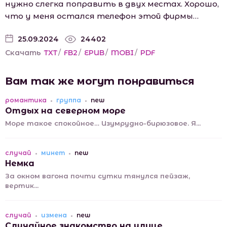
нужно слегка поправить в двух местах. Хорошо,
что у меня остался телефон этой фирмы…
25.09.2024
24402
Скачать
TXT
/
FB2
/
EPUB
/
MOBI
/
PDF
Вам так же могут понравиться
романтика
группа
new
Отдых на северном море
Море такое спокойное… Изумрудно-бирюзовое. Я...
случай
минет
new
Немка
За окном вагона почти сутки тянулся пейзаж,
вертик...
случай
измена
new
Случайное знакомство на улице.