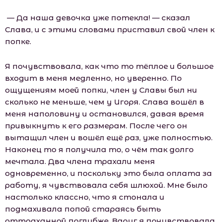
— Да наша девочка уже потекла! — сказал
Слава, и с этими словами приставил свой член к
попке.
Я почувствовала, как что то тёплое и большое
входит в меня медленно, но уверенно. По
ощущениям моей попки, член у Славы был ни
сколько не меньше, чем у Игоря. Слава вошёл в
меня наполовину и остановился, давая время
привыкнуть к его размерам. После чего он
вытащил член и вошёл ещё раз, уже полностью.
Наконец то я получила то, о чём так долго
мечтала. Два члена трахали меня
одновременно, и поскольку это была оплата за
работу, я чувствовала себя шлюхой. Мне было
настолько классно, что я стонала и
подмахивала попой стараясь быть
оттраханной поглубже. Вдруг я почувствовала,