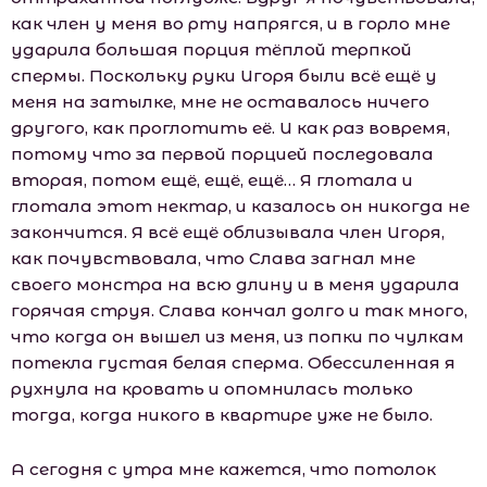
как член у меня во рту напрягся, и в горло мне
ударила большая порция тёплой терпкой
спермы. Поскольку руки Игоря были всё ещё у
меня на затылке, мне не оставалось ничего
другого, как проглотить её. И как раз вовремя,
потому что за первой порцией последовала
вторая, потом ещё, ещё, ещё… Я глотала и
глотала этот нектар, и казалось он никогда не
закончится. Я всё ещё облизывала член Игоря,
как почувствовала, что Слава загнал мне
своего монстра на всю длину и в меня ударила
горячая струя. Слава кончал долго и так много,
что когда он вышел из меня, из попки по чулкам
потекла густая белая сперма. Обессиленная я
рухнула на кровать и опомнилась только
тогда, когда никого в квартире уже не было.
А сегодня с утра мне кажется, что потолок