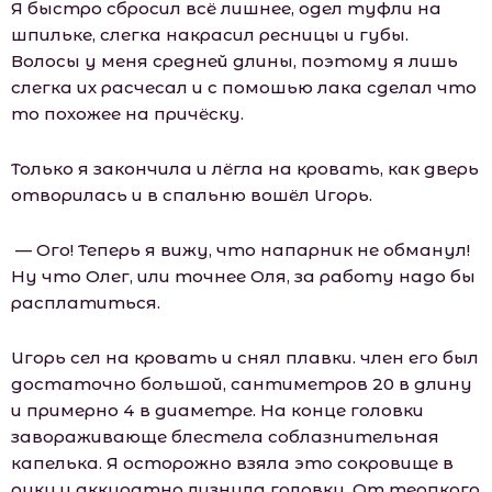
Я быстро сбросил всё лишнее, одел туфли на
шпильке, слегка накрасил ресницы и губы.
Волосы у меня средней длины, поэтому я лишь
слегка их расчесал и с помошью лака сделал что
то похожее на причёску.
Только я закончила и лёгла на кровать, как дверь
отворилась и в спальню вошёл Игорь.
— Ого! Теперь я вижу, что напарник не обманул!
Ну что Олег, или точнее Оля, за работу надо бы
расплатиться.
Игорь сел на кровать и снял плавки. член его был
достаточно большой, сантиметров 20 в длину
и примерно 4 в диаметре. На конце головки
завораживающе блестела соблазнительная
капелька. Я осторожно взяла это сокровище в
руку и аккуратно лизнула головку. От терпкого