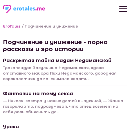
Новые рассказы
EroTales
/
Подчинение и унижение
Популярные рассказы
Подчинение и унижение - порно
рассказы и эро истории
Раскрытая тайна мадам Недаманской
Трахапендра Засулишна Недаманская, вдова
отставного майора Пихи Недаманского, дородная
сорокалетняя дама, снимала кварти...
Фантазии на тему секса
— Николя, завтра у наших детей выпускной, — Жанна
говорила это, подразумевая, что отец возьмет на
себя роль объяснить де...
Уроки