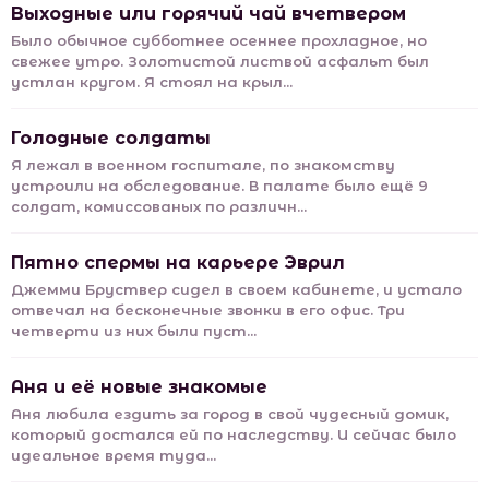
Выходные или горячий чай вчетвером
Было обычное субботнее осеннее прохладное, но
свежее утро. Золотистой листвой асфальт был
устлан кругом. Я стоял на крыл...
Голодные солдаты
Я лежал в военном госпитале, по знакомству
устроили на обследование. В палате было ещё 9
солдат, комиссованых по различн...
Пятно спермы на карьере Эврил
Джемми Бруствер сидел в своем кабинете, и устало
отвечал на бесконечные звонки в его офис. Три
четверти из них были пуст...
Аня и её новые знакомые
Аня любила ездить за город в свой чудесный домик,
который достался ей по наследству. И сейчас было
идеальное время туда...