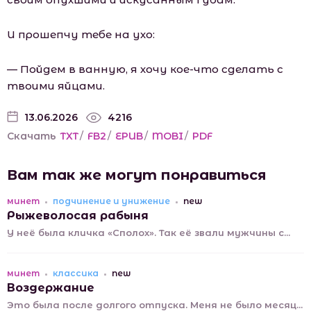
И прошепчу тебе на ухо:
— Пойдем в ванную, я хочу кое-что сделать с
твоими яйцами.
13.06.2026
4216
Скачать
TXT
/
FB2
/
EPUB
/
MOBI
/
PDF
Вам так же могут понравиться
минет
подчинение и унижение
new
Рыжеволосая рабыня
У неё была кличка «Сполох». Так её звали мужчины с...
минет
классика
new
Воздержание
Это была после долгого отпуска. Меня не было месяц...