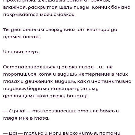
влажная, раскрытая щель пизды. Кончик банана
покрывается моей смазкой.
Ты двигаешь им сверху вниз, от клитора до
промежности.
И снова вверх.
Останавливаешься у дырки пизды… и… не
торопишься, хотя и видишь нетерпение в моих
глазах и движениях. Видишь, как я инстинктивно
подаюсь бедрами навстречу этому
дразнящему мою дырку банану!
— Сучка! — ты произносишь это улыбаясь и
глядя мне в глаза.
— Да! — только и могу выдохнуть я, потому