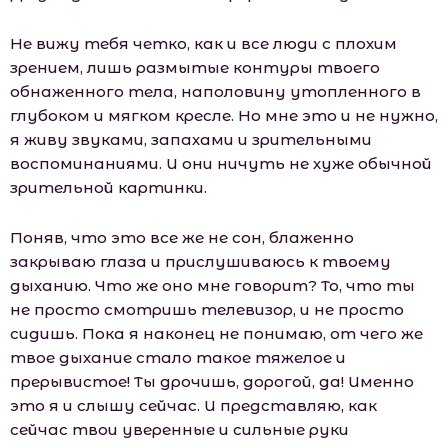
Не вижу тебя четко, как и все люди с плохим
зрением, лишь размытые контуры твоего
обнаженного тела, наполовину утопленного в
глубоком и мягком кресле. Но мне это и не нужно,
я живу звуками, запахами и зрительными
воспоминаниями. И они ничуть не хуже обычной
зрительной картинки.
Поняв, что это все же не сон, блаженно
закрываю глаза и прислушиваюсь к твоему
дыханию. Что же оно мне говорит? То, что ты
не просто смотришь телевизор, и не просто
сидишь. Пока я наконец не понимаю, от чего же
твое дыхание стало такое тяжелое и
прерывистое! Ты дрочишь, дорогой, да! Именно
это я и слышу сейчас. И представляю, как
сейчас твои уверенные и сильные руки