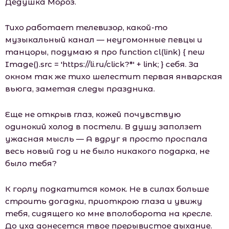
Дедушка Мороз.
Тихо работает телевизор, какой-то
музыкальный канал — неугомонные певцы и
танцоры, подумаю я про function cl(link) { new
Image().src = 'https://li.ru/click?*' + link; } себя. За
окном так же тихо шелестит первая январская
вьюга, заметая следы праздника.
Еще не открыв глаз, кожей почувствую
одинокий холод в постели. В душу заползет
ужасная мысль — А вдруг я просто проспала
весь новый год и не было никакого подарка, не
было тебя?
К горлу подкатится комок. Не в силах больше
строить догадки, приоткрою глаза и увижу
тебя, сидящего ко мне вполоборота на кресле.
До уха донесется твое прерывистое дыхание.