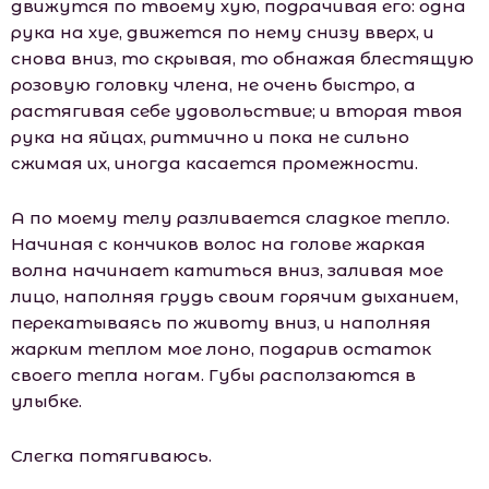
движутся по твоему хую, подрачивая его: одна
рука на хуе, движется по нему снизу вверх, и
снова вниз, то скрывая, то обнажая блестящую
розовую головку члена, не очень быстро, а
растягивая себе удовольствие; и вторая твоя
рука на яйцах, ритмично и пока не сильно
сжимая их, иногда касается промежности.
А по моему телу разливается сладкое тепло.
Начиная с кончиков волос на голове жаркая
волна начинает катиться вниз, заливая мое
лицо, наполняя грудь своим горячим дыханием,
перекатываясь по животу вниз, и наполняя
жарким теплом мое лоно, подарив остаток
своего тепла ногам. Губы расползаются в
улыбке.
Слегка потягиваюсь.