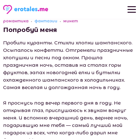
романтика
фантазии
минет
Новые рассказы
Попробуй меня
Популярные рассказы
Пробили куранты. Стихли хлопки шампанского.
Осыпалось конфетти. Отгремели праздничные
хлопушки и песни под окном. Прошла
праздничная ночь, оставив на столах горы
фруктов, запах новогодней елки и бутылки
охлажденного шампанского в холодильниках.
Самая веселая и долгожданная ночь в году.
Я проснусь под вечер первого дня в году. Не
открывая глаз, прислушаюсь к звукам вокруг
меня. И вспомню вчерашний день, вернее ночь,
подарившую мне тебя — самый лучший мой
подарок из всех, что когда-либо дарил мне