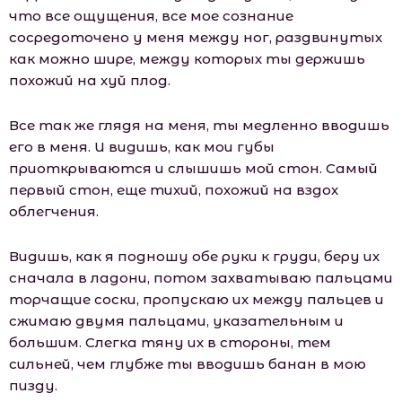
что все ощущения, все мое сознание
сосредоточено у меня между ног, раздвинутых
как можно шире, между которых ты держишь
похожий на хуй плод.
Все так же глядя на меня, ты медленно вводишь
его в меня. И видишь, как мои губы
приоткрываются и слышишь мой стон. Самый
первый стон, еще тихий, похожий на вздох
облегчения.
Видишь, как я подношу обе руки к груди, беру их
сначала в ладони, потом захватываю пальцами
торчащие соски, пропускаю их между пальцев и
сжимаю двумя пальцами, указательным и
большим. Слегка тяну их в стороны, тем
сильней, чем глубже ты вводишь банан в мою
пизду.