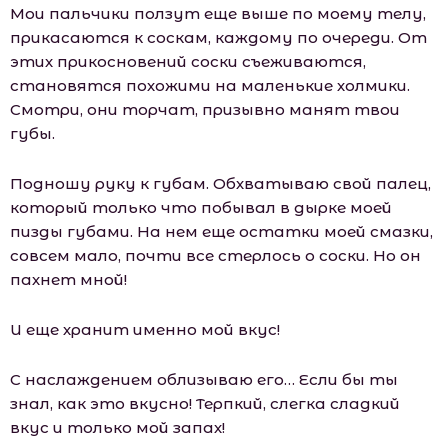
Мои пальчики ползут еще выше по моему телу,
прикасаются к соскам, каждому по очереди. От
этих прикосновений соски съеживаются,
становятся похожими на маленькие холмики.
Смотри, они торчат, призывно манят твои
губы.
Подношу руку к губам. Обхватываю свой палец,
который только что побывал в дырке моей
пизды губами. На нем еще остатки моей смазки,
совсем мало, почти все стерлось о соски. Но он
пахнет мной!
И еще хранит именно мой вкус!
С наслаждением облизываю его… Если бы ты
знал, как это вкусно! Терпкий, слегка сладкий
вкус и только мой запах!