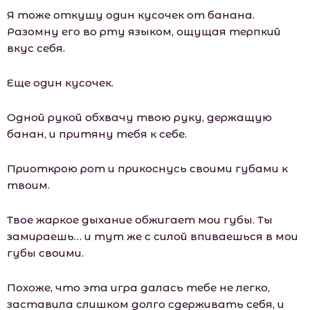
Я тоже откушу один кусочек от банана.
Разомну его во рту языком, ощущая терпкий
вкус себя.
Еще один кусочек.
Одной рукой обхвачу твою руку, держащую
банан, и притяну тебя к себе.
Приоткрою рот и прикоснусь своими губами к
твоим.
Твое жаркое дыхание обжигает мои губы. Ты
замираешь… и тут же с силой впиваешься в мои
губы своими.
Похоже, что эта игра далась тебе не легко,
заставила слишком долго сдерживать себя, и