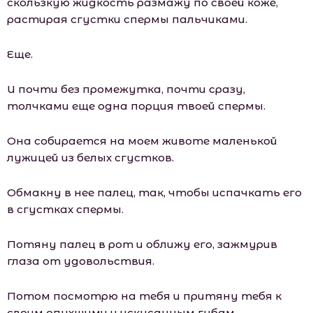
скользкую жидкость размажу по своей коже,
растирая сгустки спермы пальчиками.
Еще.
И почти без промежутка, почти сразу,
толчками еще одна порция твоей спермы.
Она собирается на моем животе маленькой
лужицей из белых сгустков.
Обмакну в нее палец, так, чтобы испачкать его
в сгустках спермы.
Потяну палец в рот и оближу его, зажмурив
глаза от удовольствия.
Потом посмотрю на тебя и притяну тебя к
своим опухшими и искусанным губам.