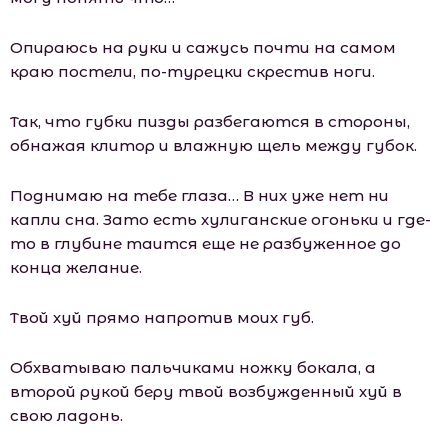
Опираюсь на руки и сажусь почти на самом
краю постели, по-турецки скрестив ноги.
Так, что губки пизды разбегаются в стороны,
обнажая клитор и влажную щель между губок.
Поднимаю на тебе глаза… В них уже нет ни
капли сна. Зато есть хулиганские огоньки и где-
то в глубине таится еще не разбуженное до
конца желание.
Твой хуй прямо напротив моих губ.
Обхватываю пальчиками ножку бокала, а
второй рукой беру твой возбужденный хуй в
свою ладонь.