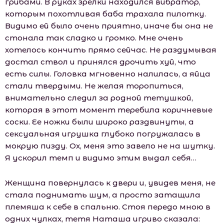
грибами. В руках зрелки находился вибратор,
которым похотливая баба трахала пилотку.
Видимо ей было очень приятно, иначе бы она не
стонала так сладко и громко. Мне очень
хотелось кончить прямо сейчас. Не раздумывая
достал ствол и принялся дрочить хуй, что
есть силы. Головка мгновенно налилась, а яйца
стали твердыми. Не желая торопиться,
внимательно следил за родной тетушкой,
которая в этот момент теребила коричневые
соски. Ее ножки были широко раздвинуты, а
сексуальная игрушка глубоко погружалась в
мокрую пизду. Ох, меня это завело не на шутку.
Я ускорил темп и видимо этим выдал себя…
Женщина повернулась к двери и, увидев меня, не
стала поднимать шум, а просто затащила
племяша к себе в спальню. Стоя передо мною в
одних чулках, тетя Наташа игриво сказала: