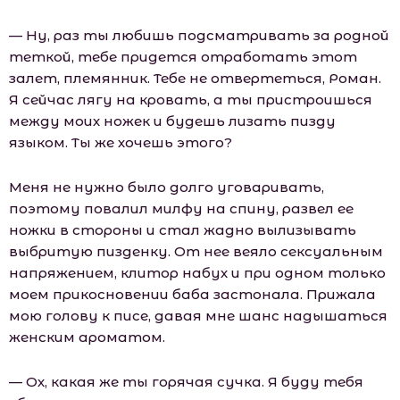
— Ну, раз ты любишь подсматривать за родной
теткой, тебе придется отработать этот
залет, племянник. Тебе не отвертеться, Роман.
Я сейчас лягу на кровать, а ты пристроишься
между моих ножек и будешь лизать пизду
языком. Ты же хочешь этого?
Меня не нужно было долго уговаривать,
поэтому повалил милфу на спину, развел ее
ножки в стороны и стал жадно вылизывать
выбритую пизденку. От нее веяло сексуальным
напряжением, клитор набух и при одном только
моем прикосновении баба застонала. Прижала
мою голову к писе, давая мне шанс надышаться
женским ароматом.
— Ох, какая же ты горячая сучка. Я буду тебя