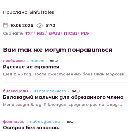
Прислано: SinfulTales
10.06.2026
5170
Скачать
TXT
/
FB2
/
EPUB
/
MOBI
/
PDF
Вам так же могут понравиться
лесбиянки
минет
new
Русские не сдаются
Шел 1943 год. После ожесточенных боев Иван Морковк...
бисексуалы
из присланного
new
Белозадый мальчик для обрезанного члена
Меня зовут Влад. Я блондин, среднего роста, с круг...
фантазии
наблюдатели
new
Остров без законов.