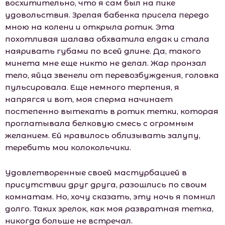
восхитительно, что я сам был на пике
удовольствия. Зрелая бабенка присела передо
мною на колени и открыла ротик. Эта
похотливая шалава обхватила елдак и стала
наяривать губами по всей длине. Да, такого
минета мне еще никто не делал. Жар пронзал
тело, яйца звенели от перевозбуждения, головка
пульсировала. Еще немного терпения, я
напрягся и вот, моя сперма начинает
постепенно вытекать в ротик тетки, которая
проглатывала белковую смесь с огромным
желанием. Ей нравилось облизывать залупу,
теребить мои колокольчики.
Удовлетворенные своей мастурбацией в
присутствии друг друга, разошлись по своим
комнатам. Но, хочу сказать, эту ночь я помнил
долго. Таких зрелок, как моя развратная тетка,
никогда больше не встречал.