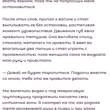
ебать языком, пока ты не попросишь меня
остановиться.
После этих слов, припал к вагине и стал
вылизывать ее без остановки, растягивая
момент удовольствия. Движения губ явно
нравились тетушке. Она выгибала спину,
стонала, металась по кровати. Я ввел во
влагалище два пальца и стал играть с
промежностью, пока женщина сама не выдрала
мою руку и привстала.
— Давай не будем торопиться. Подрочи вместе
со мною, тебе это же нравится делать.
Мы включили видео и под межрасовую
групповушку продолжили ласкать свои
интимные зоны. Я смотрел на то, как родная
тетя засовывает руку в пизду и при этом