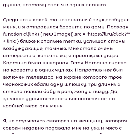
душно, поэтому спал я в одних плавках.
Среди ночи какой-то непонятный звук разбудил
меня, и я отправился бродить по дому. Подходя
function cl(link) { new Image().src = 'https://li.ru/click?*'
+ link; } ближе к спальне тетки, услышал стоны,
возбуждающие, томные. Мне стало очень
интересно и, конечно же, я приоткрыл двери.
Картина была шикарная. Тетя Наташа сидела
на кровати в одних чулках. Напротив нее был
включен телевизор, на экране которого трое
чернокожих ебали одну шлюшку. Три длинных
ствола пялили бабу в рот, жопу и пизду. Да,
зрелище удивительное и волнительное, по
крайней мере, для меня.
Я, не отрываясь смотрел на женщину, которая
совсем недавно подавала мне на ужин мясо с