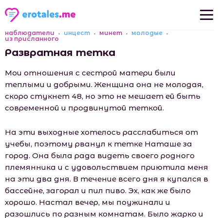
наблюдатели
инцест
минет
молодые
Новые рассказы
из присланного
Развратная тетка
Популярные рассказы
Мои отношения с сестрой матери были
теплыми и добрыми. Женщина она не молодая,
скоро стукнет 48, но это не мешает ей быть
современной и продвинутой теткой.
На эти выходные хотелось расслабиться от
учебы, поэтому рванул к тетке Наташе за
город. Она была рада видеть своего родного
племянника и с удовольствием приютила меня
на эти два дня. В течение всего дня я купался в
бассейне, загорал и пил пиво. Эх, как же было
хорошо. Настал вечер, мы поужинали и
разошлись по разным комнатам. Было жарко и