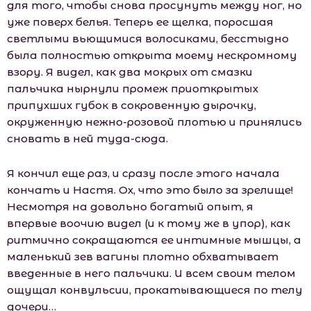
для того, чтобы снова просунуть между ног, но
уже поверх белья. Теперь ее щелка, поросшая
светлыми вьющимися волосиками, бесстыдно
была полностью открыта моему нескромному
взору. Я видел, как два мокрых от смазки
пальчика нырнули промеж приоткрытых
припухших губок в сокровенную дырочку,
окруженную нежно-розовой плотью и принялись
сновать в ней туда-сюда.
Я кончил еще раз, и сразу после этого начала
кончать и Настя. Ох, что это было за зрелище!
Несмотря на довольно богатый опыт, я
впервые воочию видел (и к тому же в упор), как
ритмично сокращаются ее интимные мышцы, а
маленький зев вагины плотно обхватывает
введенные в него пальчики. И всем своим телом
ощущал конвульсии, прокатывающиеся по телу
дочери…