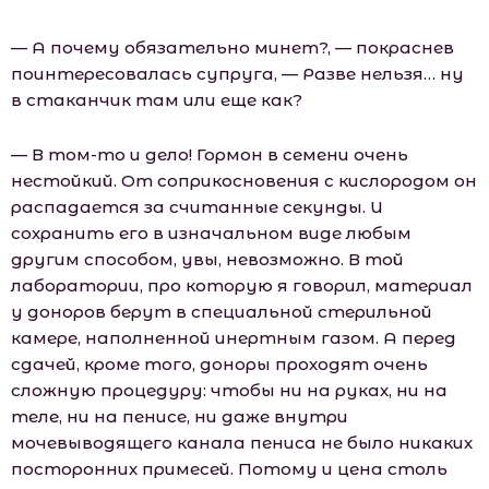
— А почему обязательно минет?, — покраснев
поинтересовалась супруга, — Разве нельзя… ну
в стаканчик там или еще как?
— В том-то и дело! Гормон в семени очень
нестойкий. От соприкосновения с кислородом он
распадается за считанные секунды. И
сохранить его в изначальном виде любым
другим способом, увы, невозможно. В той
лаборатории, про которую я говорил, материал
у доноров берут в специальной стерильной
камере, наполненной инертным газом. А перед
сдачей, кроме того, доноры проходят очень
сложную процедуру: чтобы ни на руках, ни на
теле, ни на пенисе, ни даже внутри
мочевыводящего канала пениса не было никаких
посторонних примесей. Потому и цена столь