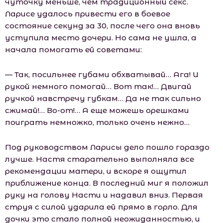
чуточку меньше, чем традиционный секс.
Ларисе удалось привести его в боевое
состояние секунд за 30, после чего она вновь
уступила место дочери. Но сама не ушла, а
начала помогать ей советами:
— Так, посильнее губами обхватывай… Ага! И
рукой немного помогай… Вот так!… Двигай
ручкой навстречу губкам… Да не так сильно
сжимай!… Во-от!… А еще можешь орешками
поиграть немножко, только очень нежно…
Под руководством Ларисы дело пошло гораздо
лучше. Настя старательно выполняла все
рекомендации матери, и вскоре я ощутил
приближение конца. В последний миг я положил
руку на голову Насти и надавил вниз. Первая
струя с силой ударила ей прямо в горло. Для
дочки это стало полной неожиданностью, и