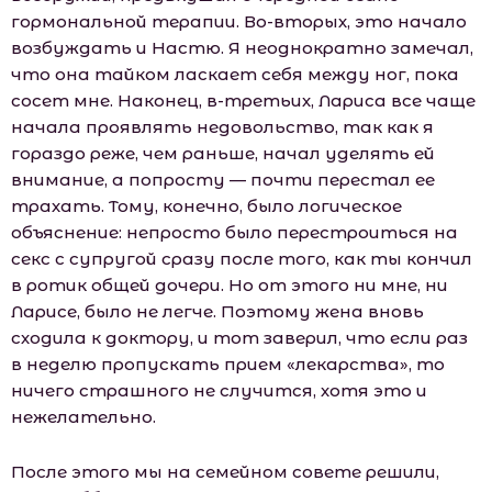
гормональной терапии. Во-вторых, это начало
возбуждать и Настю. Я неоднократно замечал,
что она тайком ласкает себя между ног, пока
сосет мне. Наконец, в-третьих, Лариса все чаще
начала проявлять недовольство, так как я
гораздо реже, чем раньше, начал уделять ей
внимание, а попросту — почти перестал ее
трахать. Тому, конечно, было логическое
объяснение: непросто было перестроиться на
секс с супругой сразу после того, как ты кончил
в ротик общей дочери. Но от этого ни мне, ни
Ларисе, было не легче. Поэтому жена вновь
сходила к доктору, и тот заверил, что если раз
в неделю пропускать прием «лекарства», то
ничего страшного не случится, хотя это и
нежелательно.
После этого мы на семейном совете решили,