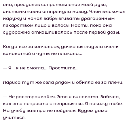
она, преодолев сопротивление моей руки,
инстинктивно отпрянула назад. Член выскочил
наружу и начал забрызгивать драгоценным
лекарством лицо и волосы Насти, пока она
судорожно откашливалась после первой дозы.
Когда все закончилось, дочка выглядела очень
виноватой и чуть не плакала…
— Я… я не смогла… Простите…
Лариса тут же села рядом и обняла ее за плечи.
— Не расстраивайся. Это я виновата. Забыла,
как это непросто с непривычки. Я покажу тебе.
На учебу завтра не пойдешь. Будем дома
учиться.