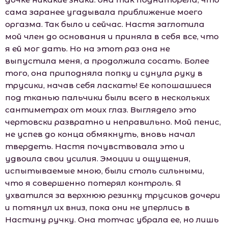
сама заранее угадывала приближение моего
оргазма. Так было и сейчас. Настя заглотила
мой член до основания и приняла в себя все, что
я ей мог дать. Но на этот раз она не
выпустила меня, а продолжила сосать. Более
того, она приподняла попку и сунула руку в
трусики, начав себя ласкать! Ее копошашиеся
под тканью пальчики были всего в нескольких
сантиметрах от моих глаз. Выглядело это
чертовски развратно и неправильно. Мой пенис,
не успев до конца обмякнуть, вновь начал
твердеть. Настя почувствовала это и
удвоила свои усилия. Эмоции и ощущения,
испытываемые мною, были столь сильными,
что я совершенно потерял контроль. Я
ухватился за верхнюю резинку трусиков дочери
и потянул их вниз, пока они не уперлись в
Настину ручку. Она тотчас убрала ее, но лишь