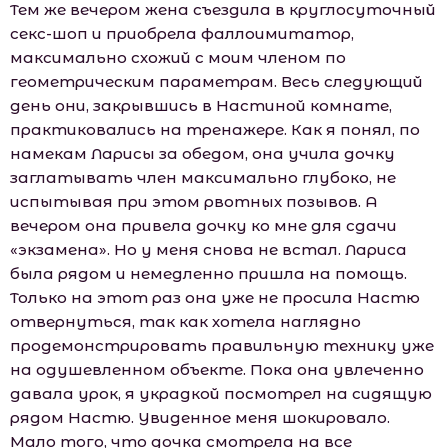
Тем же вечером жена съездила в круглосуточный
секс-шоп и приобрела фаллоимитатор,
максимально схожий с моим членом по
геометрическим параметрам. Весь следующий
день они, закрывшись в Настиной комнате,
практиковались на тренажере. Как я понял, по
намекам Ларисы за обедом, она учила дочку
заглатывать член максимально глубоко, не
испытывая при этом рвотных позывов. А
вечером она привела дочку ко мне для сдачи
«экзамена». Но у меня снова не встал. Лариса
была рядом и немедленно пришла на помощь.
Только на этот раз она уже не просила Настю
отвернуться, так как хотела наглядно
продемонстрировать правильную технику уже
на одушевленном объекте. Пока она увлеченно
давала урок, я украдкой посмотрел на сидящую
рядом Настю. Увиденное меня шокировало.
Мало того, что дочка смотрела на все