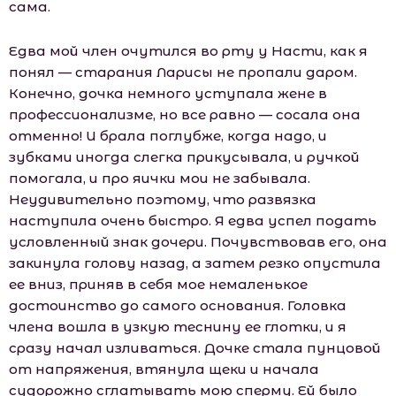
сама.
Едва мой член очутился во рту у Насти, как я
понял — старания Ларисы не пропали даром.
Конечно, дочка немного уступала жене в
профессионализме, но все равно — сосала она
отменно! И брала поглубже, когда надо, и
зубками иногда слегка прикусывала, и ручкой
помогала, и про яички мои не забывала.
Неудивительно поэтому, что развязка
наступила очень быстро. Я едва успел подать
условленный знак дочери. Почувствовав его, она
закинула голову назад, а затем резко опустила
ее вниз, приняв в себя мое немаленькое
достоинство до самого основания. Головка
члена вошла в узкую теснину ее глотки, и я
сразу начал изливаться. Дочке стала пунцовой
от напряжения, втянула щеки и начала
судорожно сглатывать мою сперму. Ей было