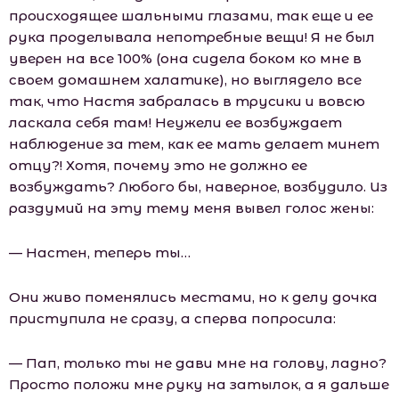
происходящее шальными глазами, так еще и ее
рука проделывала непотребные вещи! Я не был
уверен на все 100% (она сидела боком ко мне в
своем домашнем халатике), но выглядело все
так, что Настя забралась в трусики и вовсю
ласкала себя там! Неужели ее возбуждает
наблюдение за тем, как ее мать делает минет
отцу?! Хотя, почему это не должно ее
возбуждать? Любого бы, наверное, возбудило. Из
раздумий на эту тему меня вывел голос жены:
— Настен, теперь ты…
Они живо поменялись местами, но к делу дочка
приступила не сразу, а сперва попросила:
— Пап, только ты не дави мне на голову, ладно?
Просто положи мне руку на затылок, а я дальше