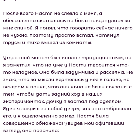
После всего Настя не слезла с меня, а
обессиленно скатилась на бок и повернулась ко
мне спиной. Я понял, что говорить сейчас ничего
не нужно, поэтому просто встал, натянул
трусы и тихо вышел из комнаты.
Утренний минет был вполне традиционным, но
я заметил, что на уме у Насти творится что-
то неладное. Она была задумчива и рассеяна. Не
знаю, что за мысли вертелись у нее в голове, но
вечером я понял, что они явно не были связаны с
тем, чтобы дать задний ход в наших
экспериментах. Дочку я застал под одеялом.
Едва я закрыл за собой дверь, как она отбросила
его, и я ошеломленно замер. Настя была
совершенно обнажена! Увидев мой офигевший
взгляд, она пояснила: