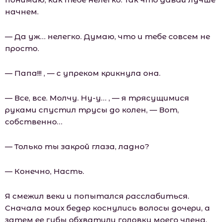
начнем.
— Да уж… нелегко. Думаю, что и тебе совсем не
просто.
— Папа!!! , — с упреком крикнула она.
— Все, все. Молчу. Ну-у… , — я трясущимися
руками спустил трусы до колен, — Вот,
собственно…
— Только ты закрой глаза, ладно?
— Конечно, Насть.
Я смежил веки и попытался расслабиться.
Сначала моих бедер коснулись волосы дочери, а
затем ее губы обхватили головку моего члена.