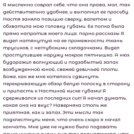
Я мысленно соврал себе, что она права, мол, так
действительно удобнее, и выполнил ее просьбу.
Настя заняла позицию сверху, валетом и
обхватила мою головку губами. Ее попка была
прямо напротив моего лица. порно рассказы Я
видел натянутую на ее промежности ткань
трусиков, с неглубокими складочками. Видел
проступившее наружу мокрое пятнышко. А нюх
будоражил волнующий и подзабытый запах
возбужденной юной, свежей девичьей плоти.
Боже, как же мне хотелось сдвинуть
перекрывающую обзор белую полоску в сторону
и припасть к Настиной киске губами! Я
сдерживался из последних сил! Я начал думать,
какая она на вкус? Наверняка столь же
приятная, как и запах. Эти мысли так
подхлестнули меня, что очень скоро я начал
кончать. Мне уже не нужно было подавать
дочке никакие знаки: она так поднаторела, что