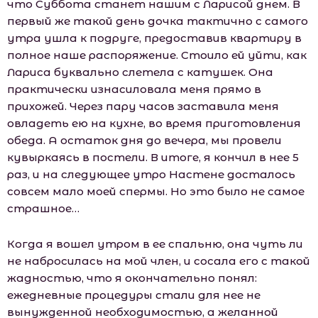
что Суббота станет нашим с Ларисой днем. В
первый же такой день дочка тактично с самого
утра ушла к подруге, предоставив квартиру в
полное наше распоряжение. Стоило ей уйти, как
Лариса буквально слетела с катушек. Она
практически изнасиловала меня прямо в
прихожей. Через пару часов заставила меня
овладеть ею на кухне, во время приготовления
обеда. А остаток дня до вечера, мы провели
кувыркаясь в постели. В итоге, я кончил в нее 5
раз, и на следующее утро Настене досталось
совсем мало моей спермы. Но это было не самое
страшное…
Когда я вошел утром в ее спальню, она чуть ли
не набросилась на мой член, и сосала его с такой
жадностью, что я окончательно понял:
ежедневные процедуры стали для нее не
вынужденной необходимостью, а желанной