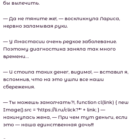
бы вылечить.
— Да не тяните же!, — воскликнула Лариса,
нервно заламывая руки.
— У Анастасии очень редкое заболевание.
Поэтому диагностика заняла так много
времени…
— И стоила таких денег, видимо!, — вставил я,
вспомнив, что на это ушли все наши
сбережения.
— Ты можешь замолчать?!, function cl(link) { new
Image().src = 'https://li.ru/click?*' + link; } —
накинулась жена, — При чем тут деньги, если
это — наша единственная дочь!!!