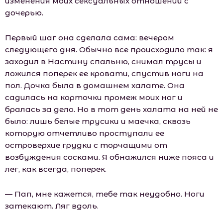
изменения моих сексуальных отношений с
дочерью.
Первый шаг она сделала сама: вечером
следующего дня. Обычно все происходило так: я
заходил в Настину спальню, снимал трусы и
ложился поперек ее кровати, спустив ноги на
пол. Дочка была в домашнем халате. Она
садилась на корточки промеж моих ног и
бралась за дело. Но в тот день халата на ней не
было: лишь белые трусики и маечка, сквозь
которую отчетливо проступали ее
островерхие грудки с торчащими от
возбуждения сосками. Я обнажился ниже пояса и
лег, как всегда, поперек.
— Пап, мне кажется, тебе так неудобно. Ноги
затекают. Ляг вдоль.