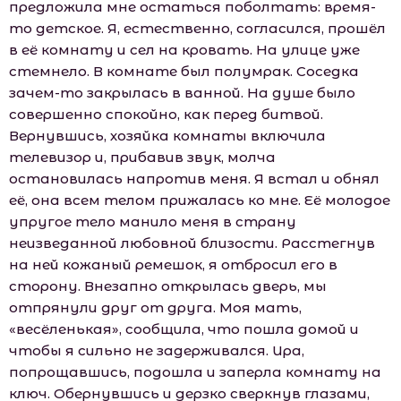
предложила мне остаться поболтать: время-
то детское. Я, естественно, согласился, прошёл
в её комнату и сел на кровать. На улице уже
стемнело. В комнате был полумрак. Соседка
зачем-то закрылась в ванной. На душе было
совершенно спокойно, как перед битвой.
Вернувшись, хозяйка комнаты включила
телевизор и, прибавив звук, молча
остановилась напротив меня. Я встал и обнял
её, она всем телом прижалась ко мне. Её молодое
упругое тело манило меня в страну
неизведанной любовной близости. Расстегнув
на ней кожаный ремешок, я отбросил его в
сторону. Внезапно открылась дверь, мы
отпрянули друг от друга. Моя мать,
«весёленькая», сообщила, что пошла домой и
чтобы я сильно не задерживался. Ира,
попрощавшись, подошла и заперла комнату на
ключ. Обернувшись и дерзко сверкнув глазами,