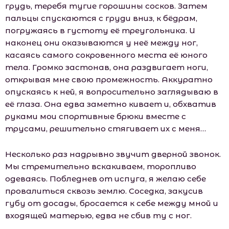
грудь, теребя тугие горошины сосков. Затем
пальцы спускаются с груди вниз, к бёдрам,
погружаясь в густоту её треугольника. И
наконец они оказываются у неё между ног,
касаясь самого сокровенного места её юного
тела. Громко застонав, она раздвигает ноги,
открывая мне свою промежность. Аккуратно
опускаясь к ней, я вопросительно заглядываю в
её глаза. Она едва заметно кивает и, обхватив
руками мои спортивные брюки вместе с
трусами, решительно стягивает их с меня…
Несколько раз надрывно звучит дверной звонок.
Мы стремительно вскакиваем, торопливо
одеваясь. Побледнев от испуга, я желаю себе
провалиться сквозь землю. Соседка, закусив
губу от досады, бросается к себе между мной и
входящей матерью, едва не сбив ту с ног.