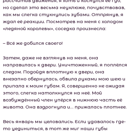
рассчитав движения, я хоть и коснулся её губ,
но сделал это весьма неуклюже, почувствовав,
как мы слегка стукнулись зубами. Отпрянув, я
ждал её реакции. Посмотрев на меня с холодом
«ледяной королевы», соседка произнесла:
– Всё же добился своего!
Затем, даже не взглянув на меня, она
направилась к двери. Уничтоженный, я поплёлся
следом. Подойдя вплотную к двери, она
внезапно обернулась, обвила руками мою шею и
припала к моим губам. Я, совершенно не ожидая
этого, слегка натолкнулся на неё. Мой
возбуждённый член упёрся в нижнюю часть её
живота. Она вздрогнула и… прижалась плотнее.
Весь январь мы целовались. Если удавалось где-
то уединиться, в тот же миг наши губы