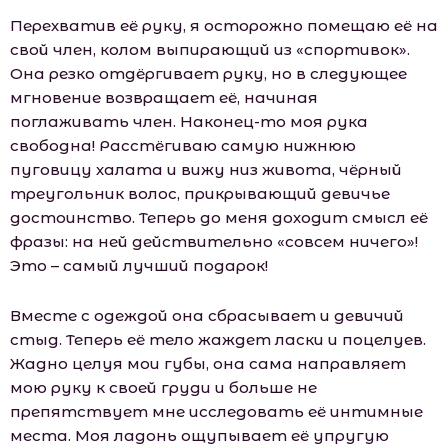
Перехватив её руку, я осторожно помещаю её на
свой член, колом выпирающий из «спортивок».
Она резко отдёргивает руку, но в следующее
мгновение возвращает её, начиная
поглаживать член. Наконец-то моя рука
свободна! Расстёгиваю самую нижнюю
пуговицу халата и вижу низ живота, чёрный
треугольник волос, прикрывающий девичье
достоинство. Теперь до меня доходит смысл её
фразы: на ней действительно «совсем ничего»!
Это – самый лучший подарок!
Вместе с одеждой она сбрасывает и девичий
стыд. Теперь её тело жаждет ласки и поцелуев.
Жадно целуя мои губы, она сама направляет
мою руку к своей груди и больше не
препятствует мне исследовать её интимные
места. Моя ладонь ощупывает её упругую