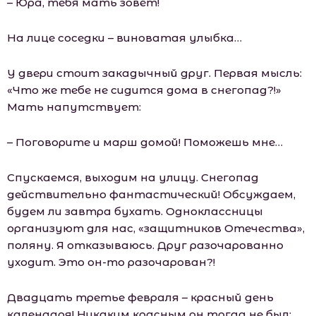
– Юра, тебя мать зовёт!
На лице соседки – виноватая улыбка…
У двери стоит закадычный друг. Первая мысль:
«Что же тебе не сидится дома в снегопад?!»
Мать напутствует:
– Поговорите и марш домой! Поможешь мне…
Спускаемся, выходим на улицу. Снегопад
действительно фантастический! Обсуждаем,
будем ли завтра бухать. Одноклассницы
организуют для нас, «защитников Отечества»,
поляну. Я отказываюсь. Друг разочарованно
уходит. Это он-то разочарован?!
Двадцать третье февраля – красный день
календаря! Никаким красным он тогда не был: