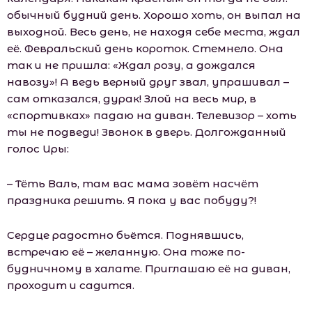
обычный будний день. Хорошо хоть, он выпал на
выходной. Весь день, не находя себе места, ждал
её. Февральский день короток. Стемнело. Она
так и не пришла: «Ждал розу, а дождался
навозу»! А ведь верный друг звал, упрашивал –
сам отказался, дурак! Злой на весь мир, в
«спортивках» падаю на диван. Телевизор – хоть
ты не подведи! Звонок в дверь. Долгожданный
голос Иры:
– Тёть Валь, там вас мама зовёт насчёт
праздника решить. Я пока у вас побуду?!
Сердце радостно бьётся. Поднявшись,
встречаю её – желанную. Она тоже по-
будничному в халате. Приглашаю её на диван,
проходит и садится.