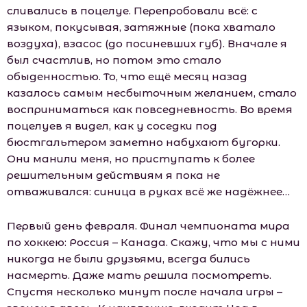
сливались в поцелуе. Перепробовали всё: с
языком, покусывая, затяжные (пока хватало
воздуха), взасос (до посиневших губ). Вначале я
был счастлив, но потом это стало
обыденностью. То, что ещё месяц назад
казалось самым несбыточным желанием, стало
восприниматься как повседневность. Во время
поцелуев я видел, как у соседки под
бюстгальтером заметно набухают бугорки.
Они манили меня, но приступать к более
решительным действиям я пока не
отваживался: синица в руках всё же надёжнее…
Первый день февраля. Финал чемпионата мира
по хоккею: Россия – Канада. Скажу, что мы с ними
никогда не были друзьями, всегда бились
насмерть. Даже мать решила посмотреть.
Спустя несколько минут после начала игры –