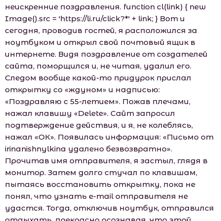
неискренние поздравления. function cl(link) { new
Image().src = 'https://li.ru/click?*' + link; } Вот и
сегодня, проводив гостей, я расположился за
ноутбуком и открыл свой почтовый ящик в
интернете. Видя поздравление от создателей
сайта, поморщился и, не читая, удалил его.
Следом вообще какой-то придурок прислал
открытку со «ждуном» и надписью:
«Поздравляю с 55-летием». Пожав плечами,
нажал клавишу «Delete». Сайт запросил
подтверждение действия, и я, не колеблясь,
нажал «ОК». Появилась информация: «Письмо от
irinanishnylkina удалено безвозвратно».
Прочитав имя отправителя, я застыл, глядя в
монитор. Затем долго стучал по клавишам,
пытаясь восстановить открытку, пока не
понял, что узнать e-mail отправителя не
удастся. Тогда, отключив ноутбук, отправился
отдыхать, прекрасно осознавая, что этой