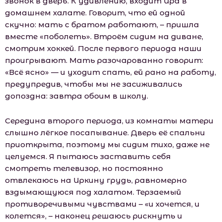
звонок в дверь. К удивлению, входит Ира в
домашнем халате. Говорит, что ей одной
скучно: мать с братом работают, – пришла
вместе «поболеть». Втроём сидим на диване,
смотрим хоккей. После первого периода наши
проигрывают. Мать разочарованно говорит:
«Всё ясно» — и уходит спать, ей рано на работу,
предупредив, чтобы мы не засиживались
допоздна: завтра обоим в школу.
Середина второго периода, из комнаты матери
слышно лёгкое посапывание. Дверь её спальни
приоткрыта, поэтому мы сидим тихо, даже не
целуемся. Я пытаюсь заставить себя
смотреть телевизор, но постоянно
отвлекаюсь на Иркину грудь, равномерно
вздымающуюся под халатом. Терзаемый
противоречивыми чувствами – «и хочется, и
колется», – наконец решаюсь рискнуть и