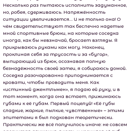
Несколько раз пытаюсь исполнить задуманное,
но, робея, сдерживаюсь. Напряжённость
ситуации увеличивается… И не только она! О
чём свидетельствуют так беспечно надетые
мной спортивные брюки, на которые соседка
иногда, как бы невзначай, бросает взгляды. Я
прикрываюсь руками как могу. Наконец,
проклиная себя за трусость и за «бугор»,
выпирающий из брюк, осознавая полную
безнадёжность своей затеи, я собираюсь домой.
Соседка разочарованно приподнимается с
кровати, чтобы проводить меня. Как
«истинный джентльмен», я подаю ей руку, и в
тот момент, когда она встает, прижимаюсь
губами к её губам. Первый поцелуй! «Её губы
сладкие, жаркие, пылкие, чувственные» – этими
эпитетами я был подкован теоретически.
Практически же всё получилось иначе: не совсем