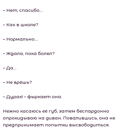
– Нет, спасибо…
– Как в школе?
– Нормально…
– Ждала, пока болел?
– Да…
– Не врёшь?
– Дурак! – фыркает она.
Нежно касаюсь её губ, затем беспардонно
опрокидываю на диван. Повалившись, она не
предпринимает попытки высвободиться.