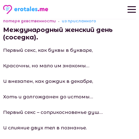
потеря девственности
из присланного
Новые рассказы
Международный женский день
Популярные рассказы
(соседка).
Первый секс, как буквы в букваре,
Красочны, но мало им знакомы…
И внезапен, как дождик в декабре,
Хоть и долгожданен до истомы…
Первый секс – соприкосновенье душ…
И слияние двух тел в познанье.