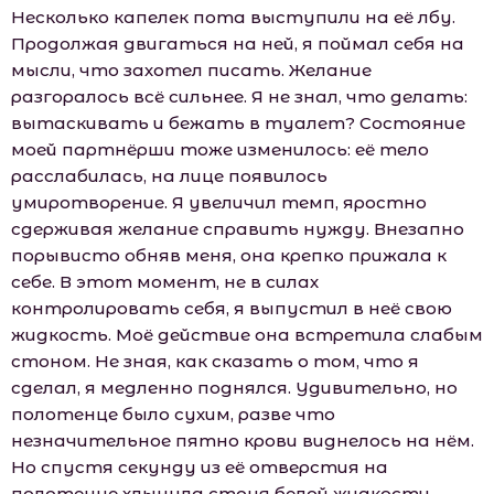
Несколько капелек пота выступили на её лбу.
Продолжая двигаться на ней, я поймал себя на
мысли, что захотел писать. Желание
разгоралось всё сильнее. Я не знал, что делать:
вытаскивать и бежать в туалет? Состояние
моей партнёрши тоже изменилось: её тело
расслабилась, на лице появилось
умиротворение. Я увеличил темп, яростно
сдерживая желание справить нужду. Внезапно
порывисто обняв меня, она крепко прижала к
себе. В этот момент, не в силах
контролировать себя, я выпустил в неё свою
жидкость. Моё действие она встретила слабым
стоном. Не зная, как сказать о том, что я
сделал, я медленно поднялся. Удивительно, но
полотенце было сухим, разве что
незначительное пятно крови виднелось на нём.
Но спустя секунду из её отверстия на
полотенце хлынула струя белой жидкости.