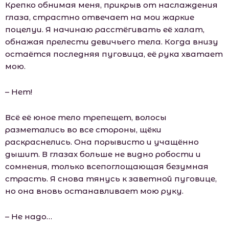
Крепко обнимая меня, прикрыв от наслаждения
глаза, страстно отвечает на мои жаркие
поцелуи. Я начинаю расстёгивать её халат,
обнажая прелести девичьего тела. Когда внизу
остаётся последняя пуговица, её рука хватает
мою.
– Нет!
Всё её юное тело трепещет, волосы
разметались во все стороны, щёки
раскраснелись. Она порывисто и учащённо
дышит. В глазах больше не видно робости и
сомнения, только всепоглощающая безумная
страсть. Я снова тянусь к заветной пуговице,
но она вновь останавливает мою руку.
– Не надо…