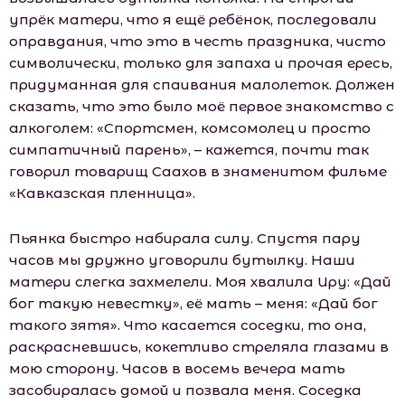
упрёк матери, что я ещё ребёнок, последовали
оправдания, что это в честь праздника, чисто
символически, только для запаха и прочая ересь,
придуманная для спаивания малолеток. Должен
сказать, что это было моё первое знакомство с
алкоголем: «Спортсмен, комсомолец и просто
симпатичный парень», – кажется, почти так
говорил товарищ Саахов в знаменитом фильме
«Кавказская пленница».
Пьянка быстро набирала силу. Спустя пару
часов мы дружно уговорили бутылку. Наши
матери слегка захмелели. Моя хвалила Иру: «Дай
бог такую невестку», её мать – меня: «Дай бог
такого зятя». Что касается соседки, то она,
раскрасневшись, кокетливо стреляла глазами в
мою сторону. Часов в восемь вечера мать
засобиралась домой и позвала меня. Соседка