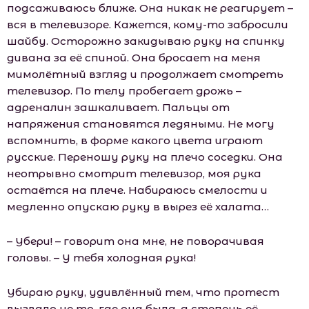
подсаживаюсь ближе. Она никак не реагирует –
вся в телевизоре. Кажется, кому-то забросили
шайбу. Осторожно закидываю руку на спинку
дивана за её спиной. Она бросает на меня
мимолётный взгляд и продолжает смотреть
телевизор. По телу пробегает дрожь –
адреналин зашкаливает. Пальцы от
напряжения становятся ледяными. Не могу
вспомнить, в форме какого цвета играют
русские. Переношу руку на плечо соседки. Она
неотрывно смотрит телевизор, моя рука
остаётся на плече. Набираюсь смелости и
медленно опускаю руку в вырез её халата…
– Убери! – говорит она мне, не поворачивая
головы. – У тебя холодная рука!
Убираю руку, удивлённый тем, что протест
вызвало не то, где она была, а степень её