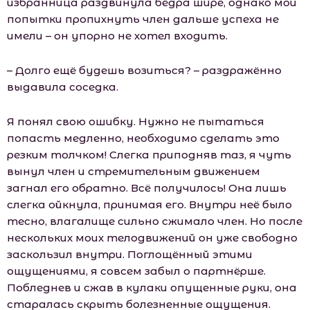
избранница раздвинула бёдра шире, однако мои
попытки пропихнуть член дальше успеха не
имели – он упорно не хотел входить.
– Долго ещё будешь возиться? – раздражённо
выдавила соседка.
Я понял свою ошибку. Нужно не пытаться
попасть медленно, необходимо сделать это
резким толчком! Слегка приподняв таз, я чуть
вынул член и стремительным движением
загнал его обратно. Всё получилось! Она лишь
слегка ойкнула, принимая его. Внутри неё было
тесно, влагалище сильно сжимало член. Но после
нескольких моих телодвижений он уже свободно
заскользил внутри. Поглощённый этими
ощущениями, я совсем забыл о партнёрше.
Побледнев и сжав в кулаки опущенные руки, она
старалась скрыть болезненные ощущения.