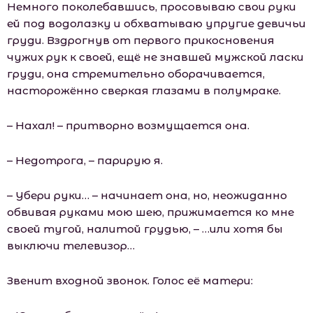
Немного поколебавшись, просовываю свои руки
ей под водолазку и обхватываю упругие девичьи
груди. Вздрогнув от первого прикосновения
чужих рук к своей, ещё не знавшей мужской ласки
груди, она стремительно оборачивается,
насторожённо сверкая глазами в полумраке.
– Нахал! – притворно возмущается она.
– Недотрога, – парирую я.
– Убери руки… – начинает она, но, неожиданно
обвивая руками мою шею, прижимается ко мне
своей тугой, налитой грудью, – …или хотя бы
выключи телевизор…
Звенит входной звонок. Голос её матери: