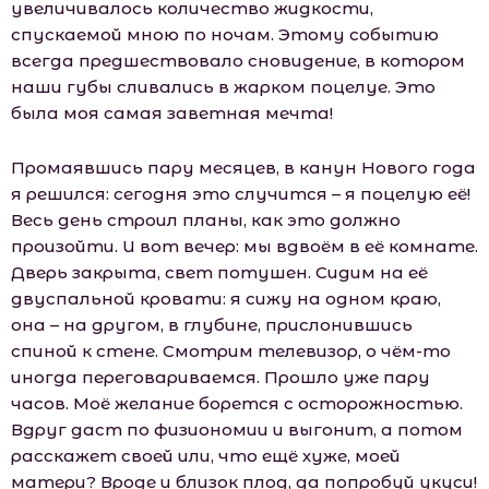
увеличивалось количество жидкости,
спускаемой мною по ночам. Этому событию
всегда предшествовало сновидение, в котором
наши губы сливались в жарком поцелуе. Это
была моя самая заветная мечта!
Промаявшись пару месяцев, в канун Нового года
я решился: сегодня это случится – я поцелую её!
Весь день строил планы, как это должно
произойти. И вот вечер: мы вдвоём в её комнате.
Дверь закрыта, свет потушен. Сидим на её
двуспальной кровати: я сижу на одном краю,
она – на другом, в глубине, прислонившись
спиной к стене. Смотрим телевизор, о чём-то
иногда переговариваемся. Прошло уже пару
часов. Моё желание борется с осторожностью.
Вдруг даст по физиономии и выгонит, а потом
расскажет своей или, что ещё хуже, моей
матери? Вроде и близок плод, да попробуй укуси!