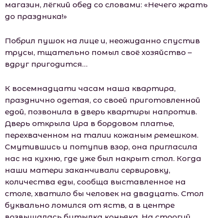
магазин, лёгкий обед со словами: «Нечего жрать
до праздника!»
Побрил пушок на лице и, неожиданно спустив
трусы, тщательно помыл своё хозяйство –
вдруг пригодится…
К восемнадцати часам наша квартира,
празднично одетая, со своей приготовленной
едой, позвонила в дверь квартиры напротив.
Дверь открыла Ира в бордовом платье,
перехваченном на талии кожаным ремешком.
Смутившись и потупив взор, она пригласила
нас на кухню, где уже был накрыт стол. Когда
наши матери заканчивали сервировку,
количества еды, сообща выставленное на
столе, хватило бы человек на двадцать. Стол
буквально ломился от яств, а в центре
возвышалась бутылка коньяка. На строгий