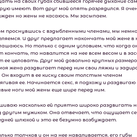
ать на своих губах сбившееся горячее дыхание са
рую имеют. Вот друг мой опять разрядился. Я оче
ужден но жены не касаюсь. Мы засыпаем.
м проснувшись с вздыбленными членами, мы немн
еляемся. И друг предлагает накончать мой жене в к
глашаюсь. Но только с одним условием, что когда о
т кончать, то навалится на нее всем весом и в зас
т ее целовать. Друг мой довольно крупных размеро
моя жена раздвигает перед ним свои ляжки и зади
. Он входит в ее киску своим толстым членом
ягивая ее. Начинается секс, я подхожу и раздвигаю
ивые ноги мой жены еще шире перед ним.
шиваю насколько ей приятно широко раздвигать н
д другим мужиком. Она отвечает, что ощущает се
едней шлюхой и это ее безумно возбуждает.
лько толчков и он на нее наваливается, его губы