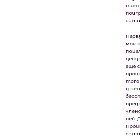
танц
поиг
согл
Перв
моя 
поце
целу
еще 
прои
того
у не
бесс
пред
член
ней.
Прои
согл