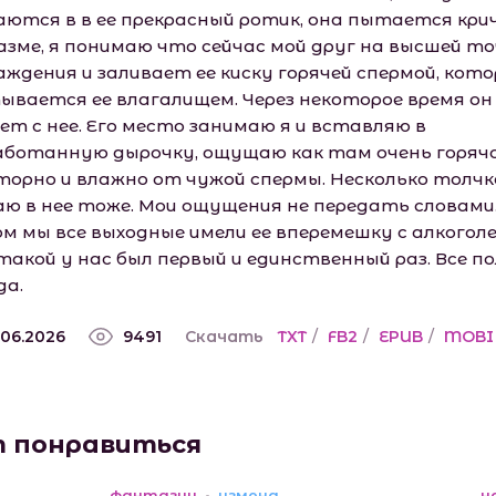
аются в в ее прекрасный ротик, она пытается кр
газме, я понимаю что сейчас мой друг на высшей то
аждения и заливает ее киску горячей спермой, кот
ывается ее влагалищем. Через некоторое время он
ет с нее. Его место занимаю я и вставляю в
аботанную дырочку, ощущаю как там очень горячо
торно и влажно от чужой спермы. Несколько толчко
аю в нее тоже. Мои ощущения не передать словами
м мы все выходные имели ее вперемешку с алкоголе
такой у нас был первый и единственный раз. Все п
да.
.06.2026
9491
Скачать
TXT
/
FB2
/
EPUB
/
MOBI
т понравиться
фантазии
измена
н