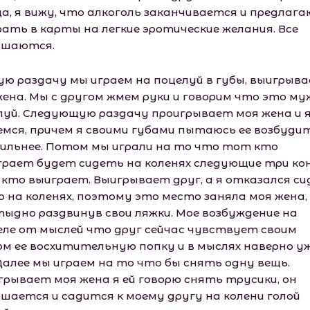
а, я вижу, что алкоголь заканчивается и предлага
рать в карты на легкие эротические желания. Все
ашаются.
ую раздачу мы играем на поцелуй в губы, выигрыв
жена. Мы с другом жмем руки и говорим что это му
луй. Следующую раздачу проигрывает моя жена и я
емся, причем я своими губами пытаюсь ее возбуди
сильнее. Потом мы играли на то что тот кто
грает будет сидеть на коленях следующие три ко
 кто выиграет. Выигрывает друг, а я отказался с
го на коленях, поэтому это место заняла моя жена,
тыдно раздвинув свои ляжки. Мое возбуждение на
еле от мыслей что друг сейчас чувствует своим
ом ее восхитительную попку и в мыслях наверно уж
 Далее мы играем на то что бы снять одну вещь.
грывает моя жена я ей говорю снять трусики, он
ашается и садится к моему другу на колени голой