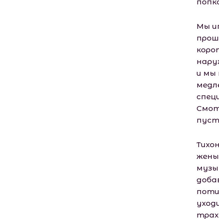
попко
Мы и
прошу
корот
нару
и мы
медл
спец
Смот
пуст
Тихо
жены 
музы
доба
поти
уход
трах