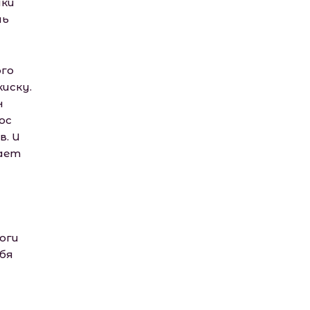
мки
нь
ого
иску.
н
ос
в. И
рает
оги
бя