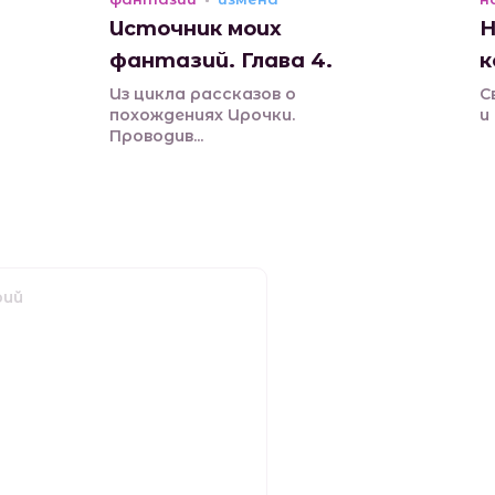
Источник моих
Н
фантазий. Глава 4.
к
Из цикла рассказов о
С
похождениях Ирочки.
и
Проводив...