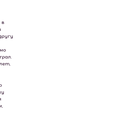
 в
и
другу
имо
грал.
лет,
ю
жу
я
м,