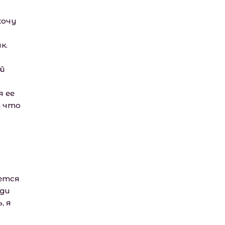
хочу
к.
й
 ее
т что
ется
ади
, я