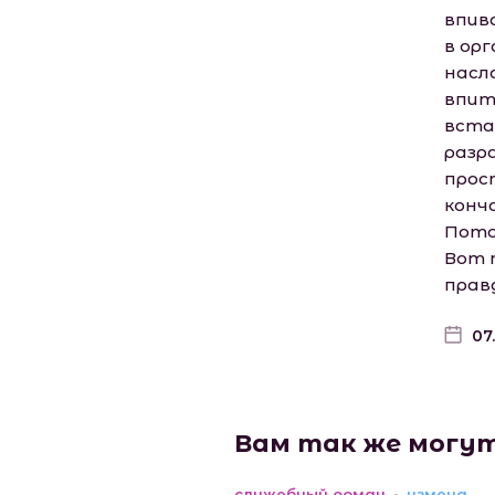
впив
в ор
насл
впит
вста
разр
прос
конч
Пото
Вот 
прав
07
Вам так же могу
служебный роман
измена