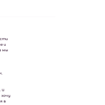
ести
е и
а мы
н,
 И
 хочу
я в