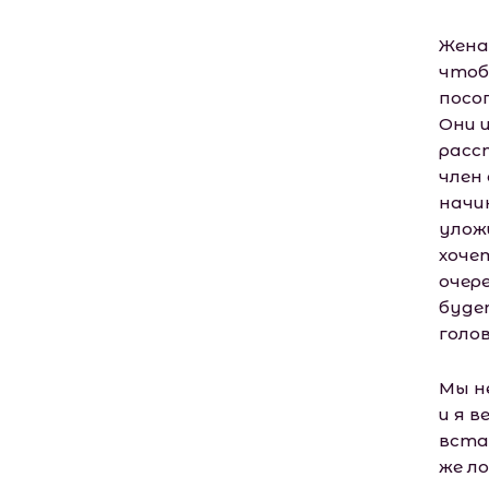
Жена
чтоб
посо
Они 
расс
член
начи
улож
хоче
очер
буде
голов
Мы н
и я в
вста
же ло