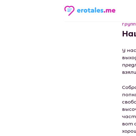
групп
На
У на
выхо
пред
взял
Собр
попк
своб
высо
част
вот с
хоро