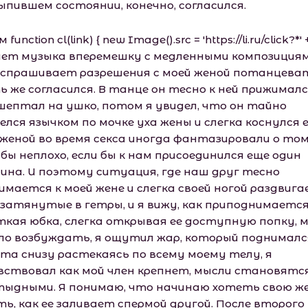
ыпившем состоянии, конечно, согласился.
function cl(link) { new Image().src = 'https://li.ru/click?*' +
рает музыка вперемешку с медленными композициям
 спрашивает разрешения с моей женой потанцеват
ь же согласился. В танце он тесно к ней прижималс
шептал на ушко, потом я увидел, что он тайно
лся язычком по мочке уха жены и слегка коснулся е
 женой во время секса иногда фантазировали о том
бы неплохо, если бы к нам присоединился еще один
ина. И поэтому ситуация, где наш друг тесно
имается к моей жене и слегка своей ногой раздвига
, затянутые в гетры, и я вижу, как приподнимается
ткая юбка, слегка открывая ее доступную попку, 
ло возбуждать, я ощутил жар, который поднималс
 та снизу растекаясь по всему моему телу, я
вствовал как мой член крепнет, мысли становятс
тыдными. Я понимаю, что начинаю хотеть свою же
ть, как ее заливает спермой другой. После второго