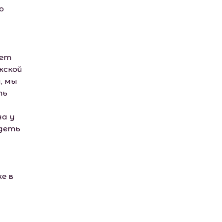
ю
ает
жской
, мы
ть
на у
идеть
е в