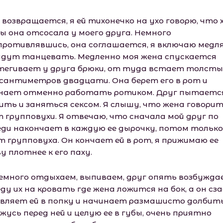
 возвращается, я ей тихонечко на ухо говорю, что 
ы она отсосала у моего друга. Немного
противлявшись, она соглашается, я включаю медля
идут танцевать. Медленно моя жена спускается
тегивает у друга брюки, от туда встает толсты
 сантиметров двадцати. Она берет его в рот и
нает отменно работать ротиком. Друг пытается
ить и заняться сексом. Я слышу, что жена говори
т групповухи. Я отвечаю, что сначала мой друг по
еди накончает в каждую ее дырочку, потом только
т групповуха. Он кончает ей в рот, я прижимаю ее
у плотнее к его паху.
емного отдыхаем, выпиваем, друг опять возбужда
еду их на кровать где жена ложится на бок, а он сз
вляет ей в попку и начинает размашисто долбить
жусь перед ней и целую ее в губы, очень приятно