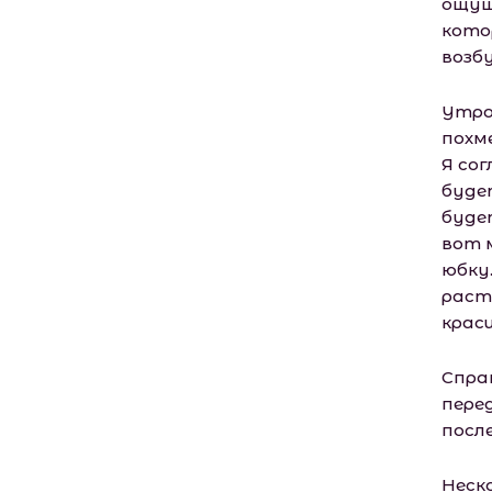
ощущ
кото
возб
Утро
похм
Я со
буде
буде
вот 
юбку
раст
крас
Спра
пере
посл
Неско