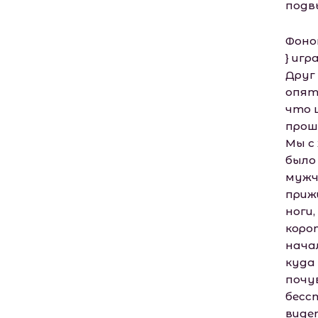
подв
Фоном 
} иг
Друг
опят
что 
проше
Мы с
было 
мужч
приж
ноги
коро
нача
куда
почу
бесс
виде