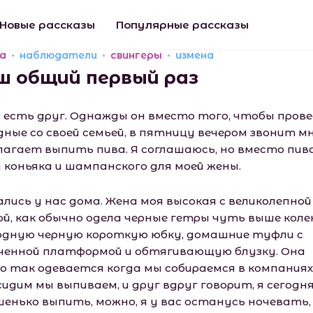
Новые рассказы
Популярные рассказы
а
наблюдатели
свингеры
измена
ш общий первый раз
с есть друг. Однажды он вместо того, чтобы пров
дные со своей семьей, в пятницу вечером звонит мн
лагает выпить пива. Я соглашаюсь, но вместо пив
и коньяка и шампанского для моей жены.
ались у нас дома. Жена моя высокая с великолепной
ой, как обычно одела черные гетры чуть выше коле
одную черную короткую юбку, домашние туфли с
ченной платформой и обтягивающую блузку. Она
о так одевается когда мы собираемся в компаниях.
идим мы выпиваем, и друг вдруг говорит, я сегодня
шенько выпить, можно, я у вас останусь ночевать, 