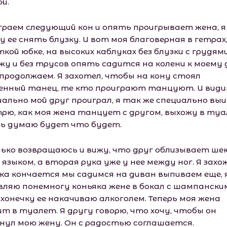
й.
граем следующий кон и опять проигрывает жена, я
 ее снять блузку. И вот моя благоверная в гетрах,
кой юбке, на высоких каблуках без блузки с грудям
жу и без трусов опять садится на колени к моему 
 продолжаем. Я захотел, чтобы на кону стоял
енный танец, те кто проиграют танцуют. И вид
иально мой друг проиграл, я так же специально выи
рю, как моя жена танцует с другом, выхожу в туа
ь думаю будет что будет.
нько возвращаюсь и вижу, что друг облизывает ше
языком, а вторая рука уже у нее между ног. Я захо
ка кончается мы садимся на диван выпиваем еще, 
вляю понемногу коньяка жене в бокал с шампански
хонечку ее накачиваю алкоголем. Теперь моя жена
ит в туалет. Я другу говорю, что хочу, чтобы он
нул мою жену. Он с радостью соглашается.