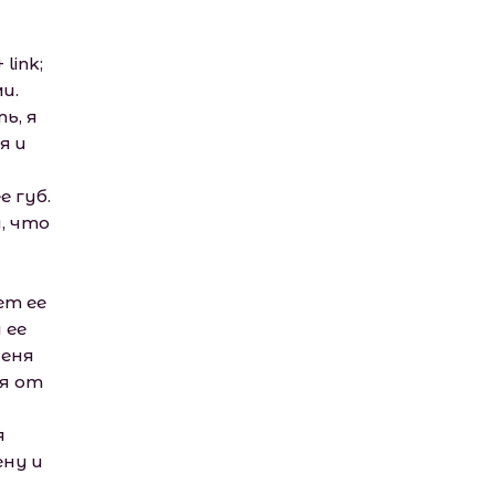
 link;
и.
ь, я
я и
е губ.
, что
ет ее
 ее
меня
я от
я
ну и