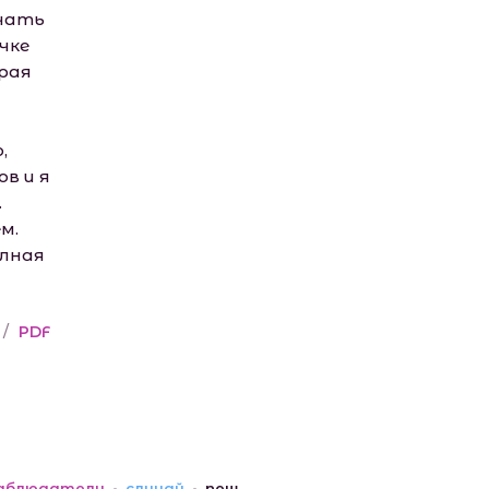
ичать
чке
орая
,
в и я
.
м.
олная
/
PDF
аблюдатели
случай
new