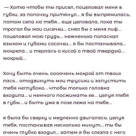
— Хотю чтобы ты присел, поцеловал меня в
губки, за попочку притянул… я бы выпрямилась,
потом села на тебя… еще целовала, пока ты
трогал бы мои сисечки… снял бы с меня лиф…
поцеловал мою грудь… нежненько поласкал
языком и губами сосочки… я бы постанывала…
мокрела… и терлась о кисой о твой твердый…
мокрый…
Хочу быть очень, оооочень мокрой от твоих
ласк… отодвинуть мои трусики и запустить
тебя неглубоко… чтобы только головка
входила… и немного посжимать ее… целуя тебя
в губы… и быть уже в позе лежа на тебе…
я была бы сверху и медленно двигалась, целуя
тебя, постанывая несколько минут… ты бы
очень глубко входил… затем я бы слезла с него