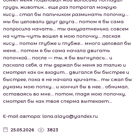
грудь, животик… еще раз потрогал мокрую
кису… стал бы пальчиком разминать попочку…
мы бы целовали друг друга… потом я бы сама
попросила начать… ты аккуратненько, совсем
на чуть-чуть вошел в мою попочку… лаская
кису… потом глубже и глубже… много целовал бы
меня… потом я бы сама начала двигать
попочкой… после — ты, я бы выгнулась… и
ласкала себя, а ты держал бы меня за талию и
смотрел как он входит… двигался бы быстрее и
быстрее, пока я не начала кричать… ты сжал бы
руками мою попку… и кончил бы в нее… обнимал,
оставаясь во мне… потом, гладя мою попочку,
смотрел бы как твоя сперма вытекает…
Е-mаil автора: lаnа.аlаyа@yаndеx.ru
25.05.2026
3823