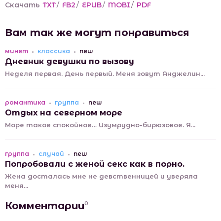
Скачать
TXT
/
FB2
/
EPUB
/
MOBI
/
PDF
Вам так же могут понравиться
минет
классика
new
Дневник девушки по вызову
Неделя первая. День первый. Меня зовут Анджелин...
романтика
группа
new
Отдых на северном море
Море такое спокойное… Изумрудно-бирюзовое. Я...
группа
случай
new
Попробовали с женой секс как в порно.
Жена досталась мне не девственницей и уверяла
меня...
Комментарии
0