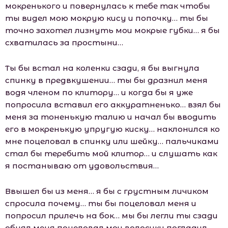
мокренького и повернулась к тебе так чтобы
ты видел мою мокрую кису и попочку… ты бы
точно захотел лизнуть мои мокрые губки… я бы
схватилась за простыни…
Ты бы встал на коленки сзади, я бы выгнула
спинку в предвкушении… ты бы дразнил меня
водя членом по клитору… и когда бы я уже
попросила вставил его аккуратненько… взял бы
меня за тоненькую талию и начал бы вводить
его в мокренькую упругую киску… наклонился ко
мне поцеловал в спинку или шейку… пальчиками
стал бы теребить мой клитор… и слушать как
я постанываю от удовольствия…
Ввышел бы из меня… я бы с грустным личиком
спросила почему… ты бы поцеловал меня и
попросил прилечь на бок… мы бы легли ты сзади
обнял меня поцеловал мои волосики погладил