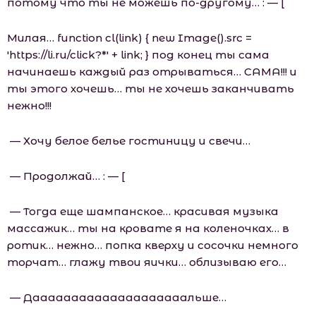
потому что ты не можешь по-другому… : — [
Милая… function cl(link) { new Image().src =
'https://li.ru/click?*' + link; } под конец ты сама
начинаешь каждый раз отрываться… САМА!!! и
ты этого хочешь… ты не хочешь заканчивать
нежно!!!
— Хочу белое белье гостиницу и свечи…
— Продолжай… : — [
— Тогда еще шампанское… красивая музыка
массажик… ты на кровате я на коленочках… в
ротик… нежно… попка кверху и сосочки немного
торчат… глажу твои яички… облизываю его…
— Даааааааааааааааааааальше…