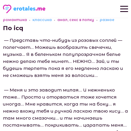
романтика
классика
анал, секс в попку
разное
Новые рассказы
По icq
Популярные рассказы
— Представь что-нибудь из розовых соплей —
полегчает… Можешь вообразить свечечки,
музыка… Я в беленьком полупрозрачном белье
нежно делаю тебе минет… НЕЖНО… Зай, и ты
будешь терпеть пока я его медленно ласкаю и
не сможешь взять меня за волосики…
— Меня и это заводит милая… И нежненько
тоже… Просто и оторваться тоже хочется
иногда… Мне нравится, когда ты на боку… я
нежно вхожу тебя и ручкой ласкаю твою кису… а
там много смазочки… и ты начинаешь
постанывать… покрикивать… царапать меня…