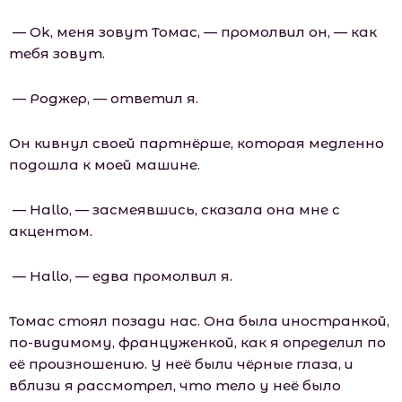
— Оk, меня зовут Томас, — промолвил он, — как
тебя зовут.
— Роджер, — ответил я.
Он кивнул своей партнёрше, которая медленно
подошла к моей машине.
— Hаllо, — засмеявшись, сказала она мне с
акцентом.
— Hаllо, — едва промолвил я.
Томас стоял позади нас. Она была иностранкой,
по-видимому, француженкой, как я определил по
её произношению. У неё были чёрные глаза, и
вблизи я рассмотрел, что тело у неё было