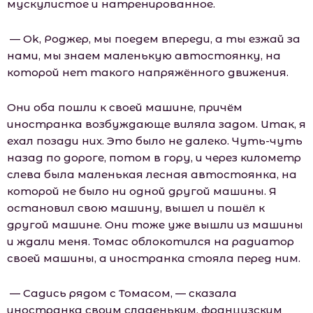
мускулистое и натренированное.
— Оk, Роджер, мы поедем впереди, а ты езжай за
нами, мы знаем маленькую автостоянку, на
которой нет такого напряжённого движения.
Они оба пошли к своей машине, причём
иностранка возбуждающе виляла задом. Итак, я
ехал позади них. Это было не далеко. Чуть-чуть
назад по дороге, потом в гору, и через километр
слева была маленькая лесная автостоянка, на
которой не было ни одной другой машины. Я
остановил свою машину, вышел и пошёл к
другой машине. Они тоже уже вышли из машины
и ждали меня. Томас облокотился на радиатор
своей машины, а иностранка стояла перед ним.
— Садись рядом с Томасом, — сказала
иностранка своим сладеньким, французским