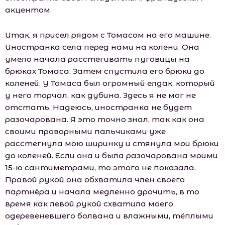
акцентом.
Итак, я присел рядом с Томасом на его машине.
Иностранка села перед нами на колени. Она
умело начала расстёгивать пуговицы на
брюках Томаса. Затем спустила его брюки до
коленей. У Томаса был огромный елдак, который
у него торчал, как дубина. Здесь я не мог не
отстать. Надеюсь, иностранка не будет
разочарована. Я это точно знал, так как она
своими проворными пальчиками уже
расстегнула мою ширинку и стянула мои брюки
до коленей. Если она и была разочарована моими
15-ю сантиметрами, то этого не показала.
Правой рукой она обхватила член своего
партнёра и начала медленно дрочить, в то
время как левой рукой схватила моего
одеревеневшего болвана и влажными, тёплыми