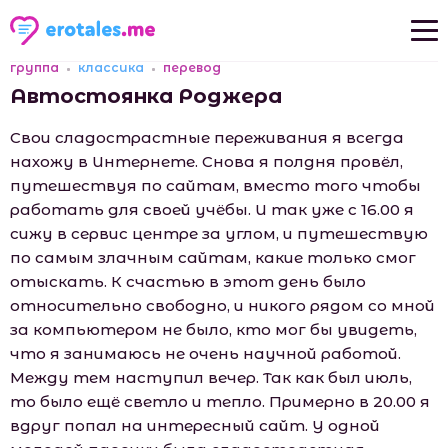
группа
классика
перевод
Новые рассказы
Автостоянка Роджера
Популярные рассказы
Свои сладострастные переживания я всегда
нахожу в Интернете. Снова я полдня провёл,
путешествуя по сайтам, вместо того чтобы
работать для своей учёбы. И так уже с 16.00 я
сижу в сервис центре за углом, и путешествую
по самым злачным сайтам, какие только смог
отыскать. К счастью в этот день было
относительно свободно, и никого рядом со мной
за компьютером не было, кто мог бы увидеть,
что я занимаюсь не очень научной работой.
Между тем наступил вечер. Так как был июль,
то было ещё светло и тепло. Примерно в 20.00 я
вдруг попал на интересный сайт. У одной