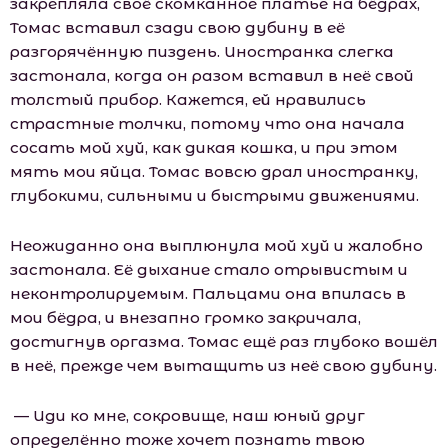
закрепляла своё скомканное платье на бёдрах,
Томас вставил сзади свою дубину в её
разгорячённую пиздень. Иностранка слегка
застонала, когда он разом вставил в неё свой
толстый прибор. Кажется, ей нравились
страстные толчки, потому что она начала
сосать мой хуй, как дикая кошка, и при этом
мять мои яйца. Томас вовсю драл иностранку,
глубокими, сильными и быстрыми движениями.
Неожиданно она выплюнула мой хуй и жалобно
застонала. Её дыхание стало отрывистым и
неконтролируемым. Пальцами она впилась в
мои бёдра, и внезапно громко закричала,
достигнув оргазма. Томас ещё раз глубоко вошёл
в неё, прежде чем вытащить из неё свою дубину.
— Иди ко мне, сокровище, наш юный друг
определённо тоже хочет познать твою