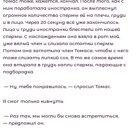
Томас тоже, кажется, кончал. После того, как с
ним поработала иностранка, он выплеснул
огромное количество спермы ей на плечи, груди
и в лицо. Через 20 секунд всё уже закончилось.
Лицо и груди иностранки блестели от нашей
спермы. С наслажденьем она взяла в рот мой,
уже вялый член и слизала остатки спермы.
Потом она заглотила член Томаса, чтобы с него
тоже слизать липкий сок. В то же самое время
она втирала в грудь капли спермы, падающие с
подбородка.
— Ну, тебе понравилось, — спросил Томас.
Я смог только кивнуть.
— Раз так, мы могли бы снова встретиться,
— предложил он.