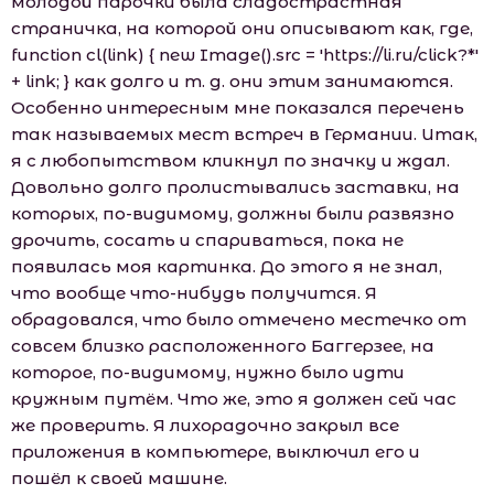
молодой парочки была сладострастная
страничка, на которой они описывают как, где,
function cl(link) { new Image().src = 'https://li.ru/click?*'
+ link; } как долго и т. д. они этим занимаются.
Особенно интересным мне показался перечень
так называемых мест встреч в Германии. Итак,
я с любопытством кликнул по значку и ждал.
Довольно долго пролистывались заставки, на
которых, по-видимому, должны были развязно
дрочить, сосать и спариваться, пока не
появилась моя картинка. До этого я не знал,
что вообще что-нибудь получится. Я
обрадовался, что было отмечено местечко от
совсем близко расположенного Баггерзее, на
которое, по-видимому, нужно было идти
кружным путём. Что же, это я должен сей час
же проверить. Я лихорадочно закрыл все
приложения в компьютере, выключил его и
пошёл к своей машине.