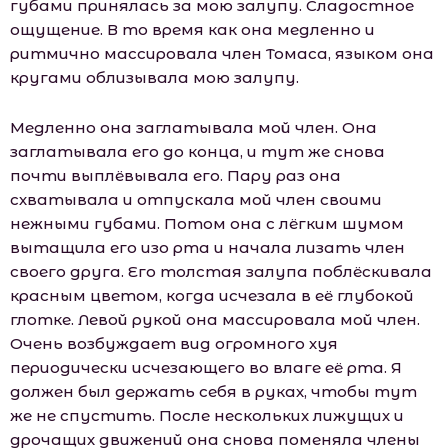
губами принялась за мою залупу. Сладостное
ощущение. В то время как она медленно и
ритмично массировала член Томаса, языком она
кругами облизывала мою залупу.
Медленно она заглатывала мой член. Она
заглатывала его до конца, и тут же снова
почти выплёвывала его. Пару раз она
схватывала и отпускала мой член своими
нежными губами. Потом она с лёгким шумом
вытащила его изо рта и начала лизать член
своего друга. Его толстая залупа поблёскивала
красным цветом, когда исчезала в её глубокой
глотке. Левой рукой она массировала мой член.
Очень возбуждает вид огромного хуя
периодически исчезающего во влаге её рта. Я
должен был держать себя в руках, чтобы тут
же не спустить. После нескольких лижущих и
дрочащих движений она снова поменяла члены