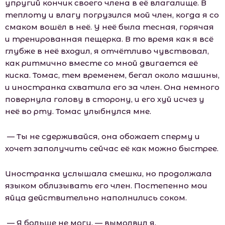
упругий кончик своего члена в её влагалище. В
теплоту и влагу погрузился мой член, когда я со
смаком вошёл в неё. У неё была тесная, горячая
и тренированная пещерка. В то время как я всё
глубже в неё входил, я отчётливо чувствовал,
как ритмично вместе со мной двигается её
киска. Томас, тем временем, бегал около машины,
и иностранка схватила его за член. Она немного
повернула голову в сторону, и его хуй исчез у
неё во рту. Томас улыбнулся мне.
— Ты не сдерживайся, она обожает сперму и
хочет заполучить сейчас её как можно быстрее.
Иностранка услышала смешки, но продолжала
языком облизывать его член. Постепенно мои
яйца действительно наполнились соком.
— Я больше не могу, — вымолвил я.