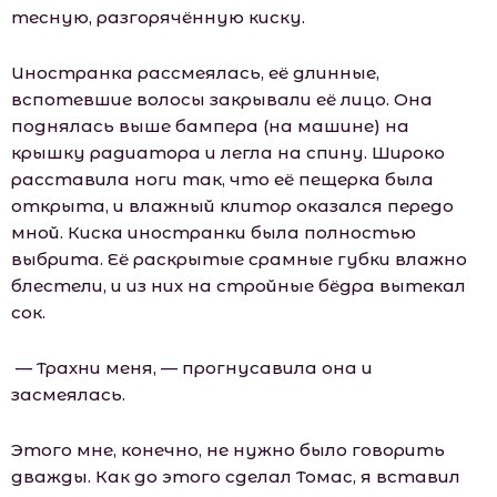
тесную, разгорячённую киску.
Иностранка рассмеялась, её длинные,
вспотевшие волосы закрывали её лицо. Она
поднялась выше бампера (на машине) на
крышку радиатора и легла на спину. Широко
расставила ноги так, что её пещерка была
открыта, и влажный клитор оказался передо
мной. Киска иностранки была полностью
выбрита. Её раскрытые срамные губки влажно
блестели, и из них на стройные бёдра вытекал
сок.
— Трахни меня, — прогнусавила она и
засмеялась.
Этого мне, конечно, не нужно было говорить
дважды. Как до этого сделал Томас, я вставил