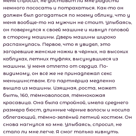
меня спросил, не доставит ли мне радости
немного пососать и потрахаться. Как-то он
должен был догадаться по моему облику, что у
меня вообще-то на мужчин не стоит. Улыбаясь,
он повернулся к своей машине и кивнул головой
в сторону машины. Дверь машины широко
распахнулась. Первое, что я увидел, это
загоревшие женские ножки в чёрных, на высоких
каблуках, летних туфлях, высунувшиеся из
машины. У меня отлегло от сердца. По-
видимому, он всё же не принадлежал секс
меньшинствам. Его партнёрша медленно
вышла из машины. Изящная, роста, может
быть, 160, тёмноволосая, тёмнокожая
красавица. Она была стройной, имела среднего
размера бюст, длинные чёрные волосы и носила
облегающий, тёмно-зелёный летний костюм. Он
снова нагнулся ко мне. Улыбаясь, спросил, не
стало ли мне легче. Я смог только кивнуть.