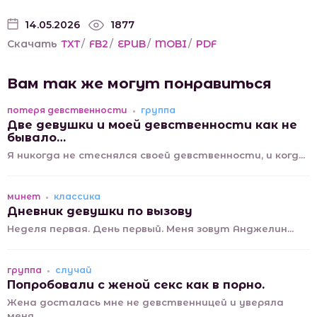
14.05.2026
1877
Скачать
TXT
/
FB2
/
EPUB
/
MOBI
/
PDF
Вам так же могут понравиться
потеря девственности
группа
Две девушки и моей девственности как не
бывало…
Я никогда не стеснялся своей девственности, и когд...
минет
классика
Дневник девушки по вызову
Неделя первая. День первый. Меня зовут Анджелин...
группа
случай
Попробовали с женой секс как в порно.
Жена досталась мне не девственницей и уверяла
меня...