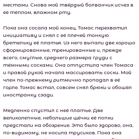
местами. Снова мой твёрдый болванчик исчез в
её тёплом, влажном рту.
Пока она сосала мой конец, Томас перехватил
инициативу и снял с её плечей тонкую
бретельку её платья. Из него выпали две хорошо
сформированные, тренированные и, прежде
всего, смуглые, среднего размера груди с
тёмными сосками. Она отпустила член Томаса
и правой рукой начала массировать соски. Мой
член по-прежнему ритмично пропадал в её
горле. Томас встал, совсем снял брюки и обошёл
иностранку сзади.
Медленно спустил с неё платье. Две
великолепные, небольшие щёчки её попки
предстали на обозрение. Это было здорово, она,
по-видимому, не носила трусиков. Пока она