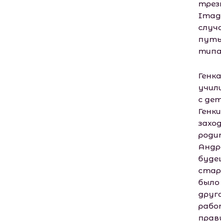
трезв
Image(
случа
путь.
типа
Генк
учил
с де
Генки
заход
роди
Андре
буде
стар
было
друг
рабо
прав