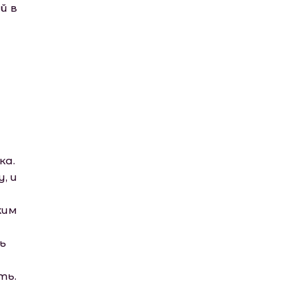
й в
ка.
, и
ким
ь
ть.