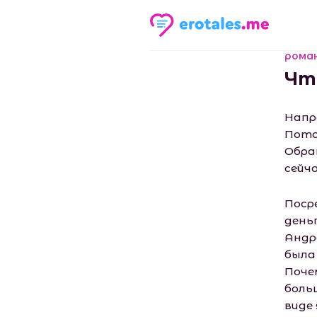
рома
Чт
Напр
Пото
Обра
сейч
Поср
день
Андре
была
Почем
больш
виде