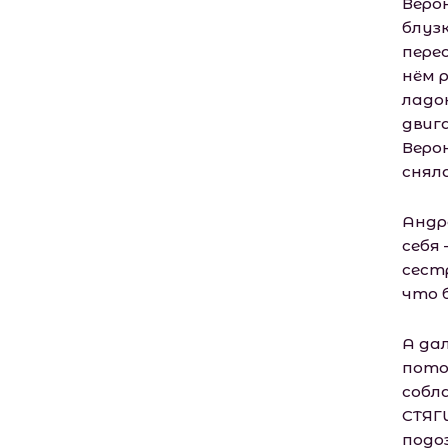
Веро
блузк
пере
нём 
ладо
двиг
Верон
снял
Андр
себя
сест
что 
А да
пото
собл
СТЯГИ
подо