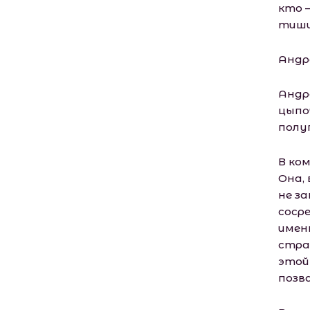
кто 
тиши
Андре
Андр
цыпо
полу
В ко
Она, 
не з
соср
имен
стра
этой
позв