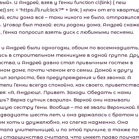
ый». И Андрей, взяв у Генки function cl(link) { new
).src = 'https://li.ru/click?*' + link; } ключ от его кварт
й, если дома всё – таки никого не было, отправился
 Уговор был такой: если родоки дома, Андрей скаж
, Генка попросил взять диск с любимыми песнями.
а и Андрей были одногодки, обоим по восемнадцать,
ись в строительном техникуме в одной группе. Др
тства, и Андрей давно стал привычным гостем в
ном доме, почти членом его семьи. Домой к другу
ил запросто, без предупреждения и без звонка. А
тели Генки всегда спокойно, как своего, приветств
я: «А, Андрюш!.. Привет. Заходи. Обедать с нами
шь? Верка супчик сварила». Веркой они называли
шую сестру Гены. Вообще – то её звали Вероникой. 
 двадцать шесть лет, и она держалась с братом и
ом хоть и дружелюбно, но слегка надменно. Она
тала yчитeльницей, и по этой причине, а также по
у старшинства считала, что имеет право поуча