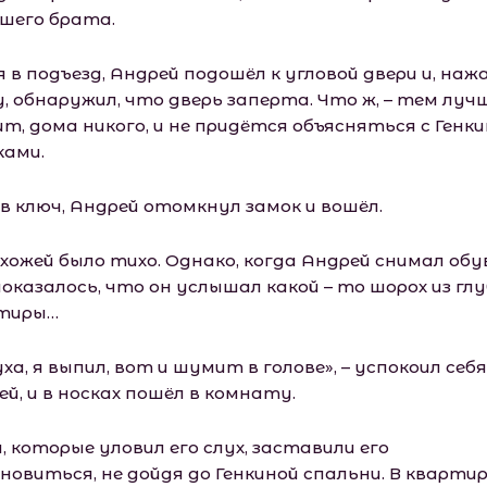
шего брата.
 в подъезд, Андрей подошёл к угловой двери и, наж
, обнаружил, что дверь заперта. Что ж, – тем лучш
ит, дома никого, и не придётся объясняться с Генк
ками.
в ключ, Андрей отомкнул замок и вошёл.
хожей было тихо. Однако, когда Андрей снимал обу
показалось, что он услышал какой – то шорох из гл
тиры…
ха, я выпил, вот и шумит в голове», – успокоил себя
й, и в носках пошёл в комнату.
, которые уловил его слух, заставили его
новиться, не дойдя до Генкиной спальни. В кварти