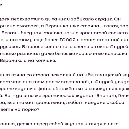
ы.
дрея перехватило дыхание и забухало сердце. Он
рывно смотрел, а Вероника уже стояла – голая, зад
 Белая – бледная, только ноги с краснотой свежего
ра, и поэтому еще более ГОЛАЯ с отпечатанной ли
русиков. В полосе солнечного света из окна Андрей
тливо различал даже белесые крошечные волосики
Вероники и на копчике.
ника взяла со стола лежавший на нём глянцевый ж
 вот что она там рассматривала!), и Андрей увиде
ороте крупные фото обнажённых и совокупляющих
. Ба, – да это же эротический журнал! Значит, Ген
ра, вся такая правильная, любит наедине с собой
азеть на порно?
оника, держа перед собой журнал и глядя в него,