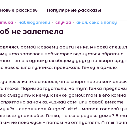
Новые рассказы
Популярные рассказы
нтика
наблюдатели
случай
анал, секс в попку
об не залетела
авляясь домой к своему другу Генке, Андрей спешил
му что хотелось побыстрее вернуться обратно.
тно – это к одному их общему другу на квартиру, 
ас вовсю шла гулянка: провожали Генку в армию.
еди веселья выяснилось, что спиртное закончилось,
ги тоже. Парни загрустили, но тут Генка предлож
ю съездить к нему, к Генке, домой: там в его комн
 спрятана заначка. «Езжай сам! Или давай вместе.
у я?» – спрашивал Андрей. «Не! – мотал головой уж
е всех упившийся Генка, – а если родоки дома? В т
 я им не покажусь – потом не отпустят. А ты поч