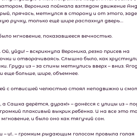
атором, Вероника поймала взглядом движение Анд
рый, прячась, метнулся в сторону и от этого, зад
ную ручку, только ещё шире распахнул дверь…
было мгновение, показавшееся вечностью.
.. Ой, уйди! – вскрикнула Вероника, резко присев на
очки и отворачиваясь. Слышно было, как хрустнули
ки. Груди из – за спины метнулись вверх – вниз. Яг
 еще больше, шире, объемнее.
ей с отвисшей челюстью стоял неподвижно и смот
 а Сашка дерётся, дурак!» – донёсся с улицы из – по
 громкий плаксивый выкрик ребёнка. И на все это т
мгновение, и было оно как тягучий сон.
и – и!.. – громким рыдающим голосом провыла голая