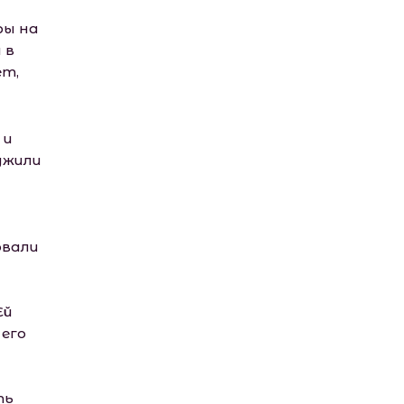
иры на
 в
ет,
 и
ужили
овали
Ей
 его
ть