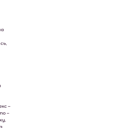
ла
сь,
ы
кс –
то –
ку,
а