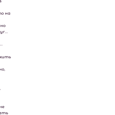
в
то на
о
нно
руг…
х…
ужить
но,
,
не
мать