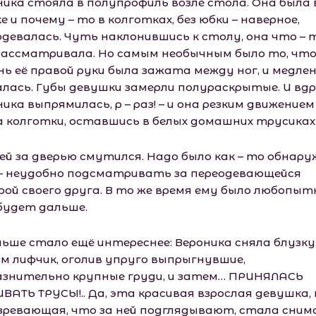
ника стояла в полупрофиль возле стола. Она была 
е и почему – то в колготках, без юбки – наверное,
одевалась. Чуть наклонившись к столу, она что – 
рассматривала. Но самым необычным было то, чт
нь её правой руки была зажата между ног, и медле
алась. Губы девушки замерли полураскрытые. И вд
ика выпрямилась, р – раз! – и она резким движением
а колготки, оставшись в белых домашних трусика
ей за дверью смутился. Надо было как – то обнар
 – неудобно подсматривать за переодевающейся
рой своего друга. В то же время ему было любопыт
будет дальше.
льше стало ещё интереснее: Вероника сняла блузку
м лифчик, оголив упруго выпрыгнувшие,
азнительно крупные груди, и затем… ПРИНЯЛАСЬ
ВАТЬ ТРУСЫ!.. Да, эта красивая взрослая девушка, 
зревающая, что за ней подглядывают, стала сни