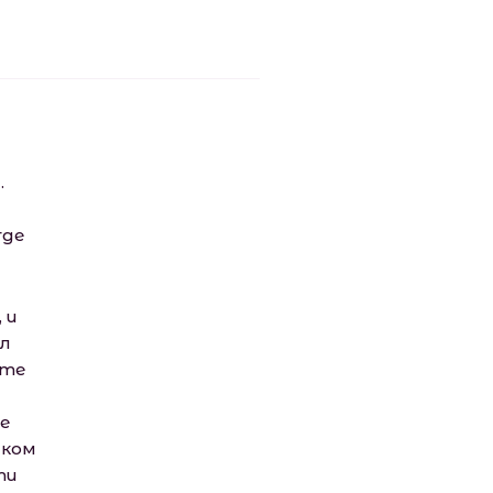
.
где
 и
ил
ате
е
аком
ти