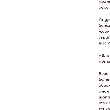
прин
расс
Андр
боле
журн
скри
выст
– Бл
поти
Веро
белья
оберн
аналь
шопа
то на
глух