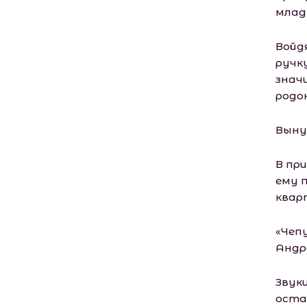
млад
Войдя
ручку
знач
родо
Выну
В при
ему 
квар
«Чепу
Андре
Звуки
оста