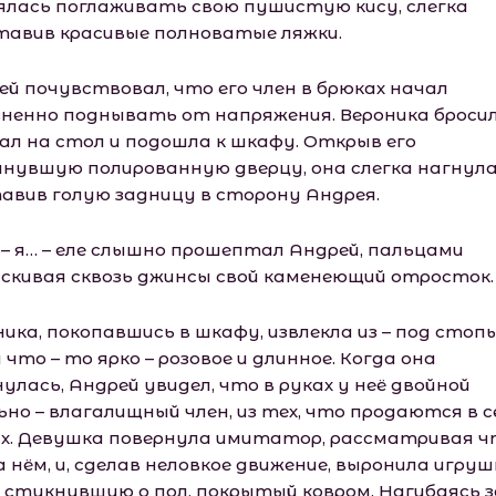
ялась поглаживать свою пушистую кису, слегка
тавив красивые полноватые ляжки.
ей почувствовал, что его член в брюках начал
зненно поднывать от напряжения. Вероника броси
ал на стол и подошла к шкафу. Открыв его
пнувшую полированную дверцу, она слегка нагнула
авив голую задницу в сторону Андрея.
я – я… – еле слышно прошептал Андрей, пальцами
скивая сквозь джинсы свой каменеющий отросток.
ника, покопавшись в шкафу, извлекла из – под стоп
 что – то ярко – розовое и длинное. Когда она
улась, Андрей увидел, что в руках у неё двойной
но – влагалищный член, из тех, что продаются в се
х. Девушка повернула имитатор, рассматривая ч
 нём, и, сделав неловкое движение, выронила игруш
о стукнувшую о пол, покрытый ковром. Нагибаясь з