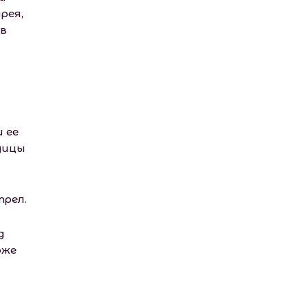
рея,
ев
 ее
одицы
рел.
д
оже