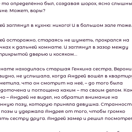
– то определённо был, создавая шорох, ясно слышны
не. Может, воры?
й заглянул в кухню: никого! И в большом зале тоже.
ей осторожно, стараясь не шуметь, прокрался на
чках к дальней комнате. И заглянул в зазор между
прикрытой дверью и косяком…
мнате находилась старшая Генкина сестра, Верони
видно, не услышала, когда Андрей вошёл в квартиру
аметила, что он смотрит на неё, – до того была
едоточена и поглощена каким – то своим делом. Ка
но – Андрей не видел, но обратил внимание на
нную позу, которую приняла девушка. Странност
 позы и удержала Андрея от того, чтобы громко
ать сестру друга. Андрей замер и решил посмотре