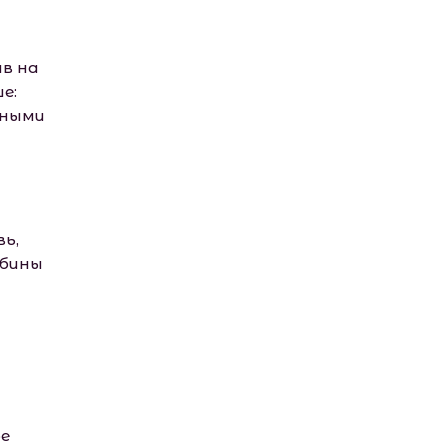
ав на
е:
иными
вь,
убины
ре