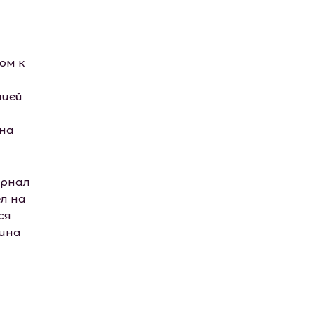
ом к
нией
 на
урнал
л на
ся
кина