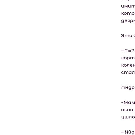
имит
кото
двер
Это 
– Ты?
корт
колен
стали
Андр
«Мам,
окна
ушло 
– Уйд