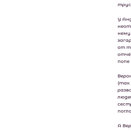
трус
У Ан
неот
нему.
зага
от т
отчё
попе 
Веро
(так
разв
людей
сест
погл
А Вер