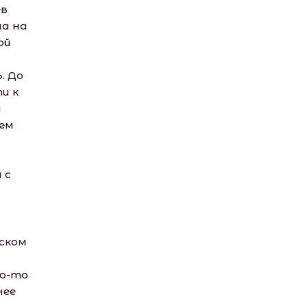
ев
ла на
ой
. До
и к
ы
ием
 с
дском
то-то
нее