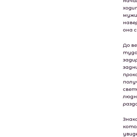
нача
ходи
мужи
наве
она 
До в
туда
зади
задн
прок
полу
свет
людн
разд
Знак
кото
увид