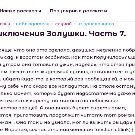
Новые рассказы
Популярные рассказы
азии
наблюдатели
случай
из присланного
иключения Золушки. Часть 7.
ряще, что она это сделала, девушка медленно поб
ь сад, к воротам особняка. Как так получилось? Е
а утром она готовила ужин, надеясь, что отец пр
ром, съест тот жиденький супчик, похвалит ее, а 
ь уйдет куда-то, в который раз пообещав ей, а мо
му себе, что скоро все наладится. На столе оста
олько монет, которых будет недостаточно даже н
ы вызвать карету, но хватит на небольшое
чество овощей. А она вновь будет сидеть дома,
ется, приготовит, продолжит читать тот роман.
роман… Она так и не узнала, мог ли выжить рыцарь 
. Впрочем, сейчас это наименьшая function cl(link) {