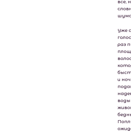
все, 
слов
шумо
Уже 
голо
раз 
площ
волос
кото
быст
и ноч
пода
наде
воды
живот
бедн
Попл
ожид