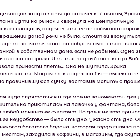
це концов запугав себя до панической икоты, Эрик
ла не идти на рынок и свернула на центральную
дскую площадь, надеясь, что ее не поймают страж
звращении домой речи не было. Стоит ей вернутьс
будет означать, что она добровольно становитс
анкой в собственном доме, если не рабыней. Одна 
ь пугала до дрожи. И тот холодный тон, когда Ва
азала принести плеть… Она не шутила. Эрика
твовала, то Мадам так и сделала бы — высекла ее
но провинившуюся сучку, заставив молить о проще
ная куда спрятаться и где можно заночевать, дев
шительно приютилась на лавочке у фонтана, бояс
в любой момент ее схватят. Но даже не это прино
шее неудобство — было стыдно. Ужасно стыдно. О
 некогда богатого барона, которая гордо гуляла по
 местам, заходила в кофейни, в магазины, где скуп