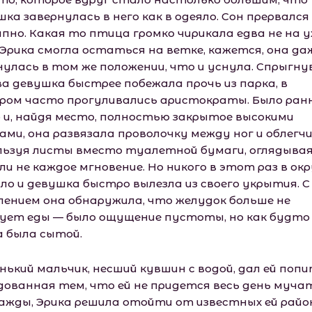
ка завернулась в него как в одеяло. Сон прервался
пно. Какая то птица громко чирикала едва не на ух
 Эрика смогла остаться на ветке, кажется, она да
нулась в том же положении, что и уснула. Спрыгнув
ва девушка быстрее побежала прочь из парка, в
ром часто прогуливались аристократы. Было ран
 и, найдя место, полностью закрытое высокими
ами, она развязала проволочку между ног и облегчи
льзуя листы вместо туалетной бумаги, оглядыва
ли не каждое мгновение. Но никого в этот раз в окр
ыло и девушка быстро вылезла из своего укрытия. С
лением она обнаружила, что желудок больше не
ует еды — было ощущение пустоты, но как будто
а была сытой.
нький мальчик, несший кувшин с водой, дал ей попи
дованная тем, что ей не придется весь день муча
ажды, Эрика решила отойти от известных ей район