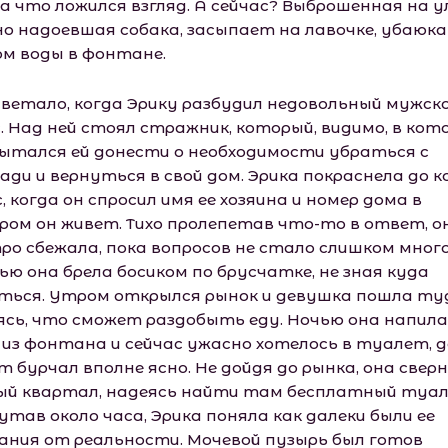
на что ложился взгляд. А сейчас? Выброшенная на у
но надоевшая собака, засыпает на лавочке, убаюк
м воды в фонтане.
светало, когда Эрику разбудил недовольный мужск
с. Над ней стоял стражник, который, видимо, в кот
пытался ей донести о необходимости убраться с
ади и вернуться в свой дом. Эрика покраснела до к
, когда он спросил имя ее хозяина и номер дома в
ром он живет. Тихо пролепетав что-то в ответ, о
ро сбежала, пока вопросов не стало слишком много
ью она брела босиком по брусчатке, не зная куда
ться. Утром открылся рынок и девушка пошла ту
ясь, что сможет раздобыть еду. Ночью она напила
 из фонтана и сейчас ужасно хотелось в туалет, д
 бурчал вполне ясно. Не дойдя до рынка, она свер
ый квартал, надеясь найти там бесплатный туал
утав около часа, Эрика поняла как далеки были ее
ания от реальности. Мочевой пузырь был готов