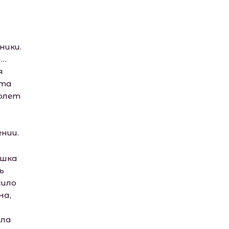
а
ники.
я…
я
эта
йолет
нии.
ушка
ь
сило
на,
ала