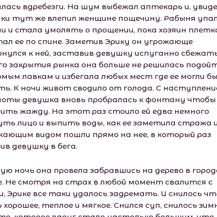
илась вдребезги. На шум выбежал аптекарь и, увид
лки тут же влепил женщине пощечину. Рабыня упа
ни и стала умолять о прощении, пока хозяин плетк
тал ее по спине. Заметив Эрику он угрожающе
рнулся к ней, заставив девушку испуганно сбежать
го закрытия рынка она больше не решилась подойт
омым лавкам и избегала любых мест где ее могли б
ть. К ночи живот сводило от голода. С наступлен
оты девушка вновь пробралась к фонтану чтобы
ить жажду. На этот раз стоило ей едва немного
уть лицо и выпить воды, как ее заметила стража и
жающим видом пошли прямо на нее, в который раз
ив девушку в бега.
ую ночь она провела забравшись на дерево в горо
е. Не смотря на страх в любой момент свалится с
и, Эрике все таки удалось задремать. И снилось ч
 хорошее, теплое и мягкое. Снился суп, снилось зим
то, которое вдруг стало настолько большим, что