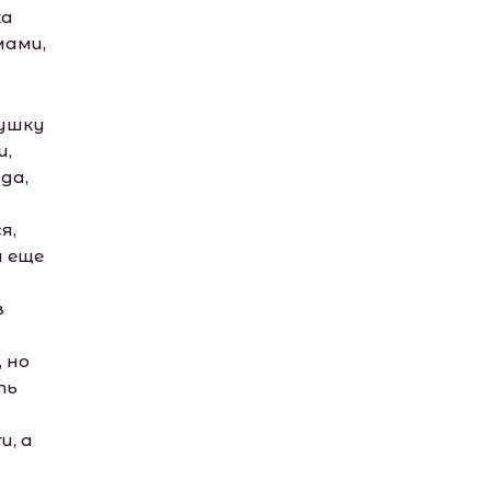
ка
мами,
вушку
и,
да,
я,
л еще
в
 но
ть
и, а