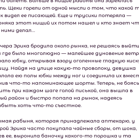
ли болеть. Больше в нищие районы она зареклась
ть. Щеки горели от одной мысли о том, что какой 
к видел ее писающей. Еще и трусики потеряла —
рняка этот нищий их потом нашел и кто знает ч
с ними делал…
ечера Эрика бродила около рынка, не решаясь выйт
 где было многолюдно — малейшее дуновение вет
рало юбку, открывая взору оголенные гладкую киск
ицу. Найдя на улице какую-то проволоку, девушка
олола ею полы юбки между ног и соединила их вмест
чив что-то напоминающее шорты. Теперь, не бояс
ить при каждом шаге голой писькой, она вышла в
ый район и быстро попала на рынок, надеясь
обыть хоть что-то съестное.
омая рабыня, которая принадлежала аптекарю, у
рой Эрика часто покупала чайные сборы, от шока,
ев ее, выронила баночку какого-то порошка и та