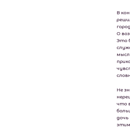
В кон
реши
горо
О во
Это 
служ
мысл
прик
чувс
слов
Не з
нере
что 
боль
дочь
этим