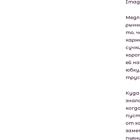
Image(
Медл
рынк
то, ч
карма
сучки
коро
ей н
юбку
трус
Куда
знала
когд
пуст
от х
заме
пьян