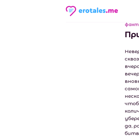
фант
Пр
Неве
сквоз
вчер
вече
внов
само
неск
чтоб
коли
убер
да, 
битве