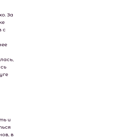
о. За
же
 с
нее
лась,
ясь
уге
ть и
ться
ов, в