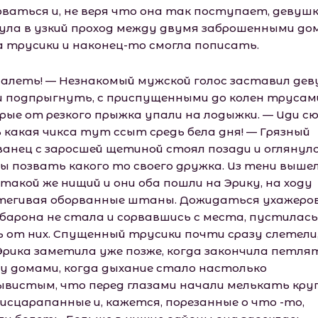
рваться и, не веря что она так поступает, девуш
ула в узкий проход между двумя заброшенными до
а трусики и наконец-то смогла пописать.
алеть! — Незнакомый мужской голос заставил де
и подпрыгнуть, с приспущенными до колен трусам
рые от резкого прыжка упали на лодыжки. — Иди сю
ь какая чикса тут ссыт средь бела дня! — Грязный
ванец с заросшей щетиной стоял позади и оглянулс
ы позвать какого то своего дружка. Из тени выше
такой же нищий и они оба пошли на Эрику, на ходу
тегивая оборванные штаны. Дожидаться ухажеро
 барона не стала и сорвавшись с места, пустилась
ь от них. Спущенный трусики почти сразу слетели,
Эрика заметила уже позже, когда закончила петля
у домами, когда дыхание стало настолько
ывистым, что перед глазами начали мелькать круг
 исцарапанные и, кажется, порезанные о что -то,