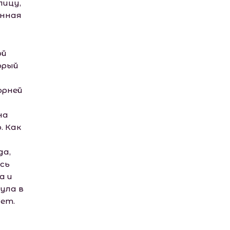
лицу,
анная
ой
орый
орней
на
. Как
да,
сь
а и
нула в
ет.