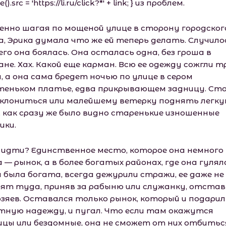
).src = 'https://li.ru/click?*' + link; } из проблем.
енно шагая по мощеной улице в сторону городског
а, Эрика думала что же ей теперь делать. Случило
его она боялась. Она осталась одна, без гроша в
не. Хах. Какой еще карман. Всю ее одежду сожгли т
, а она сама бредет ночью по улице в сером
теньком платье, едва прикрывающем задницу. Ст
аклониться или малейшему ветерку поднять легк
, как сразу же было видно старенькие изношенные
ики.
 идти? Единственное место, которое она немного
 — рынок, а в более богатых районах, где она гулял
а была богата, всегда дежурили стражи, ее даже не
ят туда, приняв за рабыню или служанку, отста
озяев. Оставался только рынок, который и подарил
тную надежду, и пугал. Что если там окажутся
ицы или бездомные, она не сможет от них отбитьс