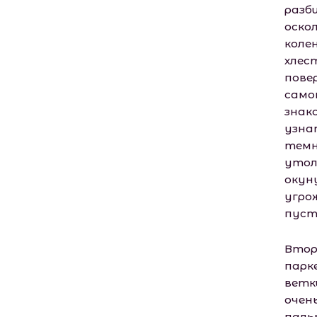
разб
оско
коле
хлес
пове
само
знак
узна
темн
утол
окун
угро
пуст
Втор
парк
ветк
очень
паль