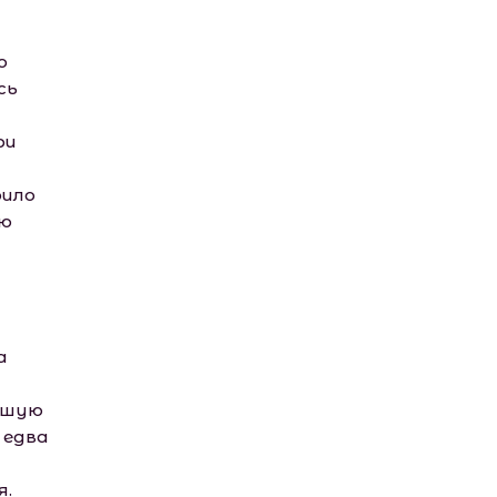
о
сь
ри
оило
ую
а
вшую
 едва
я.