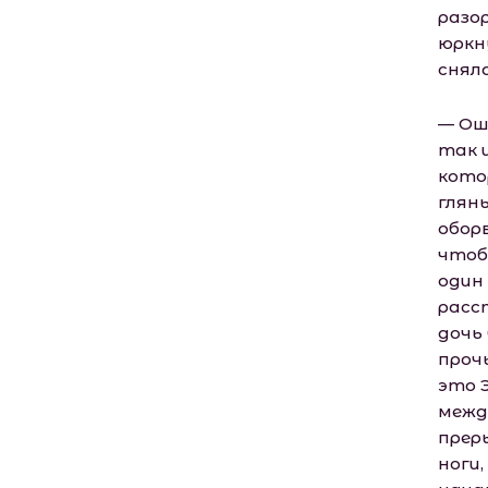
разо
юркн
снял
— Ош
так 
кото
глян
обор
чтоб
один 
расс
дочь
проч
это 
межд
прер
ноги,