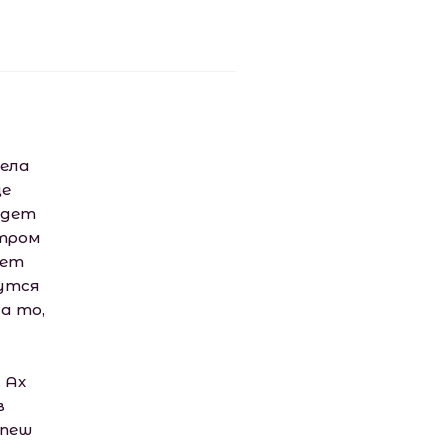
рела
ще
идет
утром
жет
нутся
а то,
 Ах
в
 new