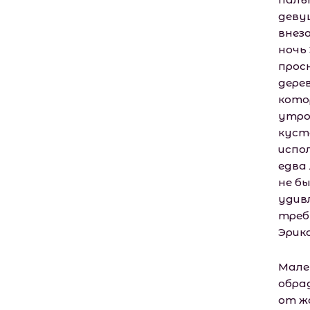
девуш
внеза
ночь
прос
дере
кото
утро
куст
испо
едва 
не б
удив
треб
Эрик
Мале
обра
от ж