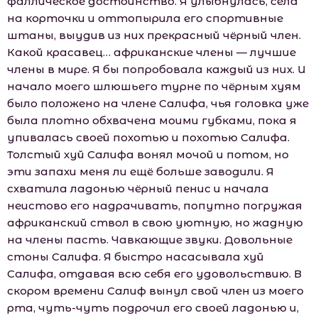
фаллическое достоинство. Я улыбнулась, села
на корточки и оттопырила его спортивные
штаны, выудив из них прекрасный чёрный член.
Какой красавец… африканские члены — лучшие
члены в мире. Я бы попробовала каждый из них. И
начало моего шлюшьего турне по чёрным хуям
было положено на члене Салифа, чья головка уже
была плотно обхвачена моими губками, пока я
упивалась своей похотью и похотью Салифа.
Толстый хуй Салифа вонял мочой и потом, но
эти запахи меня ли ещё больше заводили. Я
схватила ладонью чёрный пенис и начала
неистово его надрачивать, попутно погружая
африканский ствол в свою уютную, но жадную
на члены пасть. Чавкающие звуки. Довольные
стоны Салифа. Я быстро насасывала хуй
Салифа, отдавая всю себя его удовольствию. В
скором времени Салиф вынул свой член из моего
рта, чуть-чуть подрочил его своей ладонью и,