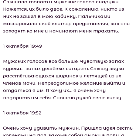
Слышала топот и мужские голоса снаружи.
Кажется, их было двое. К сожалению, никто из
них не зашёл в мою кабинку. Пальчиками
массировала свой клитор представляя, как они
заходят ко мне и начинают меня трахать.
1 октября 19:49
Мужских голосов всё больше. Чувствую запах
курева… запах дешёвых сигарет. Слышу звуки
расстёгивающихся ширинок и летящей из их
членов мочи. Непреодолимое желание выйти и
отдаться я им. Я хочу их… я очень хочу
подарить им себя. Сношаю рукой свою киску.
1 октября 19:52
Очень хочу удивить мужчин. Пришла идея сесть
коленями на пол, закрыв собой дырку в полу, а