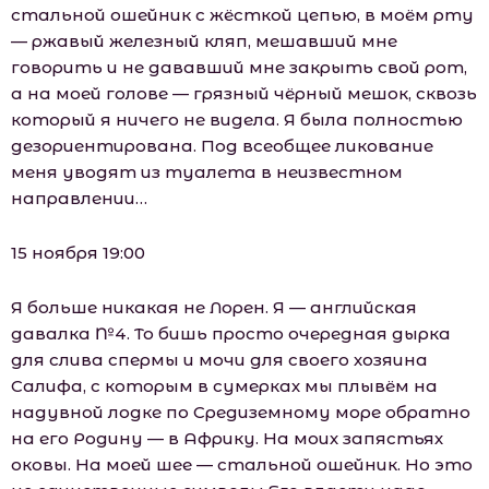
стальной ошейник с жёсткой цепью, в моём рту
— ржавый железный кляп, мешавший мне
говорить и не дававший мне закрыть свой рот,
а на моей голове — грязный чёрный мешок, сквозь
который я ничего не видела. Я была полностью
дезориентирована. Под всеобщее ликование
меня уводят из туалета в неизвестном
направлении…
15 ноября 19:00
Я больше никакая не Лорен. Я — английская
давалка №4. То бишь просто очередная дырка
для слива спермы и мочи для своего хозяина
Салифа, с которым в сумерках мы плывём на
надувной лодке по Средиземному море обратно
на его Родину — в Африку. На моих запястьях
оковы. На моей шее — стальной ошейник. Но это