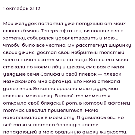
1 октябрь 21:12
Мой желудок поглотил уже потухший от моих
слюнок бычок. Теперь афганец, выполнив свою
хотелку, собирался удовлетворить и мою…
чтобы было всё честно. Он расстегнул ширинку
своих джинс, достал свой небритый толстый
член и начал ссать мне на лицо. Капли его мочи
стекали по моему лбу и щекам, смывая с меня
увядшее семя Салифа и свой плевок — плевок
незнакомого мне афганца. Его моча стекала
далее вниз. Её капли оросили мою грудь, мои
коленки, мою киску. В какой-то момент я
открыла свой блядский рот, в который афганец
тотчас изволил прицелиться. Моча
накапливалась в моём рту. Я давилась ей… но
всё-таки я глотала большую часть
попадающей в мою оральную дырку жидкости.