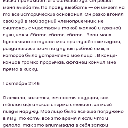
киска принимает его большой хуя. Он решил
меня выебать. По праву выебать — он имеет на
то все исторические основания. Он резко вгонял
свой хуй в мой задний членоприёмник, не
считаясь с чувствами такой жалкой и грязной
суки, как я. Ебать, ебать, ебать… Звон моих
булок явно заглушал мои приглушённые вздохи,
раздавшиеся эхом по дну выгребной ямы, в
которое было устремлено моё лицо… В конце-
концов громко прорычав, афганец кончил мне
прямо в киску.
1 октябрь 21:46
Я лежала, кажется, вечность, ощущая, как
тёплая афганская сперма стекает из моей
пизды наружу. Моё лицо было всё ещё погружено
в яму, то есть, всё это время я если что и
делала, так это впитывала в себя запахи