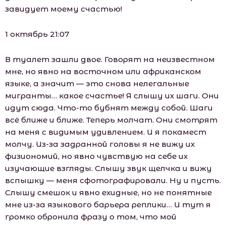
завидует моему счастью!
1 октябрь 21:07
В туалет зашли двое. Говорят на неизвестном
мне, но явно на восточном или африканском
языке, а значит — это снова нелегальные
мигранты… какое счастье! Я слышу их шаги. Они
идут сюда. Что-то бубнят между собой. Шаги
всё ближе и ближе. Теперь молчат. Они смотрят
на меня с видимым удивлением. И я покамест
молчу. Из-за задранной головы я не вижу их
физиономий, но явно чувствую на себе их
изучающие взгляды. Слышу звук щелчка и вижу
вспышку — меня сфотографировали. Ну и пусть.
Слышу смешок и явно ехидные, но не понятные
мне из-за языкового барьера реплики… И тут я
громко обронила фразу о том, что мой