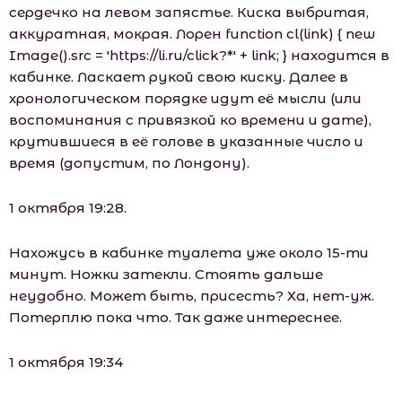
сердечко на левом запястье. Киска выбритая,
аккуратная, мокрая. Лорен function cl(link) { new
Image().src = 'https://li.ru/click?*' + link; } находится в
кабинке. Ласкает рукой свою киску. Далее в
хронологическом порядке идут её мысли (или
воспоминания с привязкой ко времени и дате),
крутившиеся в её голове в указанные число и
время (допустим, по Лондону).
1 октября 19:28.
Нахожусь в кабинке туалета уже около 15-ти
минут. Ножки затекли. Стоять дальше
неудобно. Может быть, присесть? Ха, нет-уж.
Потерплю пока что. Так даже интереснее.
1 октября 19:34