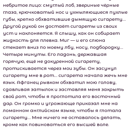
небритое лицо: смуглый лоб, звериные чёрные
глаза, крючковатый нос и ухмыляющиеся пухлые
губы, крепко обхватившие дымящую сигарету…
Другой рукой он достаёт сигареты из своих
уст и наклоняется. Я слышу, как он собирает
жидкость для плевка. Миг — и его слюна
стекает вниз по моему лбу, носу, подбородку…
Четыре минуты. Его ладонь, державшая
горячую, ещё не докуренной сигарету,
протискивается через мои зубы. Он засунул
сигарету мне в рот… сигарета начала жечь мне
язык. Афганец рывком обхватил мою голову,
сдавливая затылок и заставляя меня закрыть
свой рот, чтобы я проглотила его восточный
дар. Он громко и угрожающе приказал мне на
ломанном английском языке, чтобы я глотала
сигарету… Мне ничего не оставалось делать,
кроме как повиноваться его высшей воле.