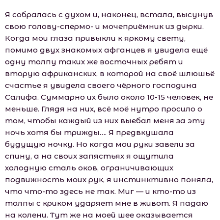
Я собралась с духом и, наконец, встала, высунув
свою голову-спермо- и мочеприёмник из дырки.
Когда мои глаза привыкли к яркому свету,
помимо двух знакомых афганцев я увидела ещё
одну толпу таких же восточных ребят и
вторую африканских, в которой на своё шлюшьё
счастье я увидела своего чёрного господина
Салифа. Суммарно их было около 10-15 человек, не
меньше. Глядя на них, всё моё нутро просило о
том, чтобы каждый из них выебал меня за эту
ночь хотя бы трижды…. Я предвкушала
будущую ночку. Но когда мои руки завели за
спину, а на своих запястьях я ощутила
холодную сталь оков, ограничивающих
подвижность моих рук, я инстинктивно поняла,
что что-то здесь не так. Миг — и кто-то из
толпы с криком ударяет мне в живот. Я падаю
на колени. Тут же на моей шее оказывается