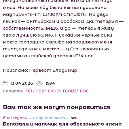
не единственные символы Его власти надо
мной. На моём лбу была вытатуирована
надпись «АНГЛ. ШЛЮХА САЛИФА». На двух
языках — английском и арабском. Да, теперь я —
собственность, вещь. И да — теперь я живу
свою лучшую жизнь. Пускай же чёрные руки
моего господина Салифа направляют меня
туда, где мне и место — у Его целованных
устами английской давалки №4 ног.
Прислано: Перверт Владимир
13.04.2026
1994
Скачать
TXT
/
FB2
/
EPUB
/
MOBI
/
PDF
Вам так же могут понравиться
бисексуалы
из присланного
new
Белозадый мальчик для обрезанного члена