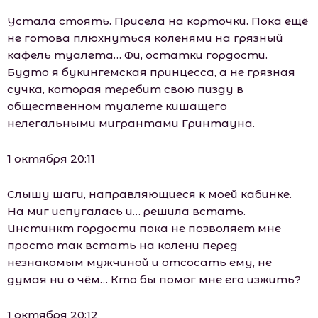
Устала стоять. Присела на корточки. Пока ещё
не готова плюхнуться коленями на грязный
кафель туалета… Фи, остатки гордости.
Будто я букингемская принцесса, а не грязная
сучка, которая теребит свою пизду в
общественном туалете кишащего
нелегальными мигрантами Гринтауна.
1 октября 20:11
Слышу шаги, направляющиеся к моей кабинке.
На миг испугалась и… решила встать.
Инстинкт гордости пока не позволяет мне
просто так встать на колени перед
незнакомым мужчиной и отсосать ему, не
думая ни о чём… Кто бы помог мне его изжить?
1 октября 20:12