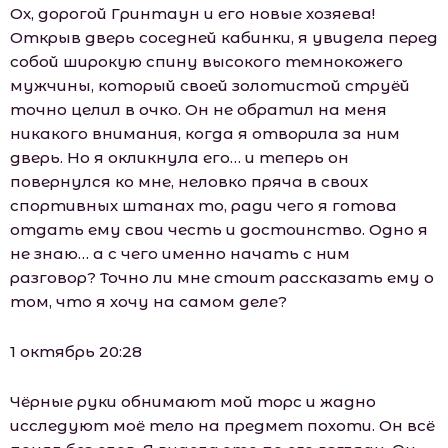
Ох, дорогой Гринтаун и его новые хозяева!
Открыв дверь соседней кабинки, я увидела перед
собой широкую спину высокого темнокожего
мужчины, который своей золотистой струёй
точно целил в очко. Он не обратил на меня
никакого внимания, когда я отворила за ним
дверь. Но я окликнула его… и теперь он
повернулся ко мне, неловко пряча в своих
спортивных штанах то, ради чего я готова
отдать ему свои честь и достоинство. Одно я
не знаю… а с чего именно начать с ним
разговор? Точно ли мне стоит рассказать ему о
том, что я хочу на самом деле?
1 октябрь 20:28
Чёрные руки обнимают мой торс и жадно
исследуют моё тело на предмет похоти. Он всё