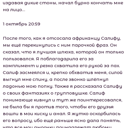
издавая дикие стоны, начал бурно кончать мне
на лицо…
1 октябрь 20:59
После того, как я отсосала африканцу Салифу,
мы ещё перекинулись с ним парочкой фраз. Он
сказал, что я лучшая шлюха, которой он только
пользовался. Я поблагодарила его за
комплимент и резко схватила его рукой за пах.
Салиф засмеялся и, крепко обхватив меня, силой
выгнул мне спину, а после звонко шлёпнул
ладонью мою попку. Также я рассказала Салифу
о своих фантазиях о групповушке. Салиф
понимающе кивнул и тут же поинтересовался,
не была бы я против того, чтобы его друзья
вошли в мои киску и анал. Я жутко оскорбилась
его вопросу, ибо ещё раньше ясно дала понять,
что все мои дырочки принадлежат любому