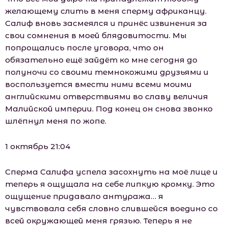
желающему слить в меня сперму африканцу.
Салиф вновь засмеялся и принёс извинения за
свои сомнения в моей блядовитости. Мы
попрощались после уговора, что он
обязательно ещё зайдёт ко мне сегодня до
полуночи со своими темнокожими друзьями и
воспользуется вмести ними всеми моими
английскими отверствиями во славу величия
Малийской империи. Под конец он снова звонко
шлёпнул меня по жопе.
1 октябрь 21:04
Сперма Салифа успела засохнуть на моё лице и
теперь я ощущала на себе липкую кромку. Это
ощущение придавало антуража… я
чувствовала себя словно слившейся воедино со
всей окружающей меня грязью. Теперь я не