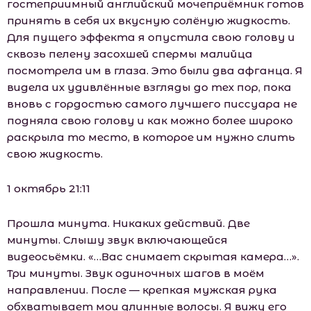
гостеприимный английский мочеприёмник готов
принять в себя их вкусную солёную жидкость.
Для пущего эффекта я опустила свою голову и
сквозь пелену засохшей спермы малийца
посмотрела им в глаза. Это были два афганца. Я
видела их удивлённые взгляды до тех пор, пока
вновь с гордостью самого лучшего писсуара не
подняла свою голову и как можно более широко
раскрыла то место, в которое им нужно слить
свою жидкость.
1 октябрь 21:11
Прошла минута. Никаких действий. Две
минуты. Слышу звук включающейся
видеосьёмки. «…Вас снимает скрытая камера…».
Три минуты. Звук одиночных шагов в моём
направлении. После — крепкая мужская рука
обхватывает мои длинные волосы. Я вижу его