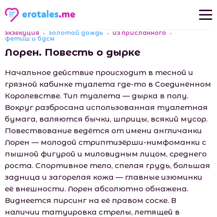
экзекуция
золотой дождь
из присланного
Новые рассказы
фетиш и бдсм
Лорен. Повесть о дырке
Популярные рассказы
Начальное действие происходит в тесной и
грязной кабинке туалета где-то в Соединённом
Королевстве. Тип туалета — дырка в полу.
Вокруг разбросана использованная туалетная
бумага, валяются бычки, шприцы, всякий мусор.
Повествование ведётся от имени англичанки
Лорен — молодой стриптизёрши-нимфоманки с
пышной фигурой и миловидным лицом, среднего
роста. Спортивное тело, спелая грудь, большая
задница и загорелая кожа — главные изюминки
её внешности. Лорен абсолютно обнажена.
Виднеется пирсинг на её правом соске. В
наличии татуировка стрелы, летящей в