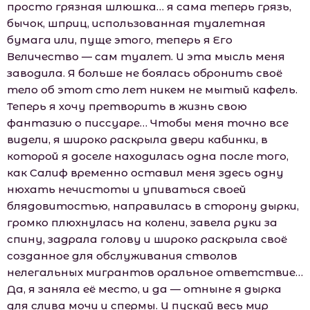
просто грязная шлюшка… я сама теперь грязь,
бычок, шприц, использованная туалетная
бумага или, пуще этого, теперь я Его
Величество — сам туалет. И эта мысль меня
заводила. Я больше не боялась обронить своё
тело об этот сто лет никем не мытый кафель.
Теперь я хочу претворить в жизнь свою
фантазию о писсуаре… Чтобы меня точно все
видели, я широко раскрыла двери кабинки, в
которой я доселе находилась одна после того,
как Салиф временно оставил меня здесь одну
нюхать нечистоты и упиваться своей
блядовитостью, направилась в сторону дырки,
громко плюхнулась на колени, завела руки за
спину, задрала голову и широко раскрыла своё
созданное для обслуживания стволов
нелегальных мигрантов оральное ответствие…
Да, я заняла её место, и да — отныне я дырка
для слива мочи и спермы. И пускай весь мир