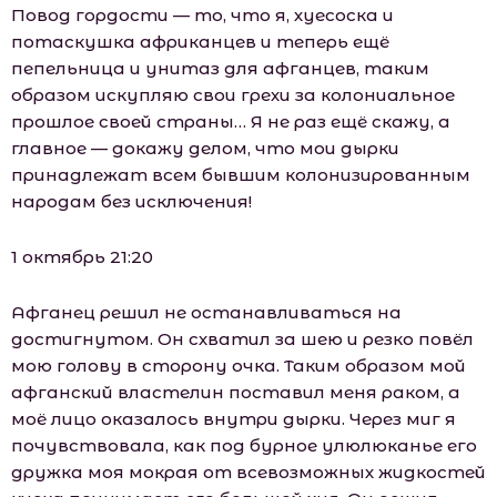
Повод гордости — то, что я, хуесоска и
потаскушка африканцев и теперь ещё
пепельница и унитаз для афганцев, таким
образом искупляю свои грехи за колониальное
прошлое своей страны… Я не раз ещё скажу, а
главное — докажу делом, что мои дырки
принадлежат всем бывшим колонизированным
народам без исключения!
1 октябрь 21:20
Афганец решил не останавливаться на
достигнутом. Он схватил за шею и резко повёл
мою голову в сторону очка. Таким образом мой
афганский властелин поставил меня раком, а
моё лицо оказалось внутри дырки. Через миг я
почувствовала, как под бурное улюлюканье его
дружка моя мокрая от всевозможных жидкостей