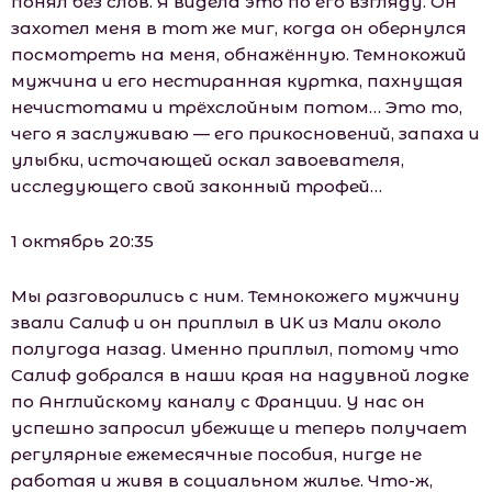
понял без слов. Я видела это по его взгляду. Он
захотел меня в тот же миг, когда он обернулся
посмотреть на меня, обнажённую. Темнокожий
мужчина и его нестиранная куртка, пахнущая
нечистотами и трёхслойным потом… Это то,
чего я заслуживаю — его прикосновений, запаха и
улыбки, источающей оскал завоевателя,
исследующего свой законный трофей…
1 октябрь 20:35
Мы разговорились с ним. Темнокожего мужчину
звали Салиф и он приплыл в UK из Мали около
полугода назад. Именно приплыл, потому что
Салиф добрался в наши края на надувной лодке
по Английскому каналу с Франции. У нас он
успешно запросил убежище и теперь получает
регулярные ежемесячные пособия, нигде не
работая и живя в социальном жилье. Что-ж,