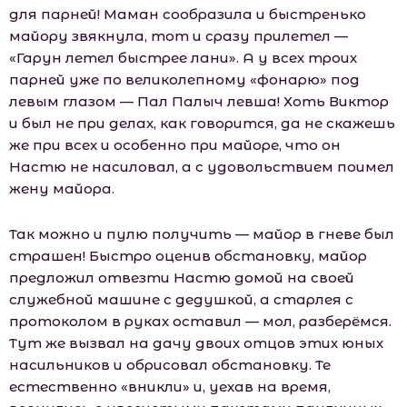
для парней! Маман сообразила и быстренько
майору звякнула, тот и сразу прилетел —
«Гарун летел быстрее лани». А у всех троих
парней уже по великолепному «фонарю» под
левым глазом — Пал Палыч левша! Хоть Виктор
и был не при делах, как говорится, да не скажешь
же при всех и особенно при майоре, что он
Настю не насиловал, а с удовольствием поимел
жену майора.
Так можно и пулю получить — майор в гневе был
страшен! Быстро оценив обстановку, майор
предложил отвезти Настю домой на своей
служебной машине с дедушкой, а старлея с
протоколом в руках оставил — мол, разберёмся.
Тут же вызвал на дачу двоих отцов этих юных
насильников и обрисовал обстановку. Те
естественно «вникли» и, уехав на время,