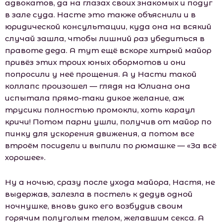
адвокатов, да на глазах своих знакомых и подуг
в зале суда. Насте это также объяснили и в
юридической консультации, куда она на всякий
случай зашла, чтобы лишний раз убедиться в
правоте деда. А тут ещё вскоре хитрый майор
привёз этих троих юных обормотов и они
попросили у неё прощения. А у Насти такой
коллапс произошел — глядя на Юлиана она
испытала прямо-таки дикое желание, аж
трусики полностью промокли, хоть караул
кричи! Потом парни ушли, получив от майор по
пинку для ускорения движения, а потом все
втроём посидели и выпили по рюмашке — «За всё
хорошее».
Ну а ночью, сразу после ухода майора, Настя, не
выдержав, залезла в постель к дедув одной
ночнушке, вновь дико его возбудив своим
горячим полуголым телом, желавшим секса. А