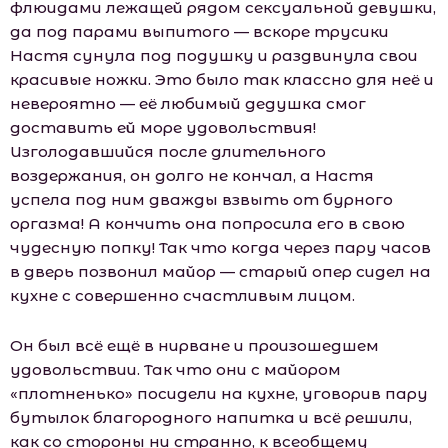
флюидами лежащей рядом сексуальной девушки,
да под парами выпитого — вскоре трусики
Настя сунула под подушку и раздвинула свои
красивые ножки. Это было так классно для неё и
невероятно — её любимый дедушка смог
доставить ей море удовольствия!
Изголодавшийся после длительного
воздержания, он долго не кончал, а Настя
успела под ним дважды взвыть от бурного
оргазма! А кончить она попросила его в свою
чудесную попку! Так что когда через пару часов
в дверь позвонил майор — старый опер сидел на
кухне с совершенно счастливым лицом.
Он был всё ещё в нирване и произошедшем
удовольствии. Так что они с майором
«плотненько» посидели на кухне, уговорив пару
бутылок благородного напитка и всё решили,
как со стороны ни странно, к всеобщему