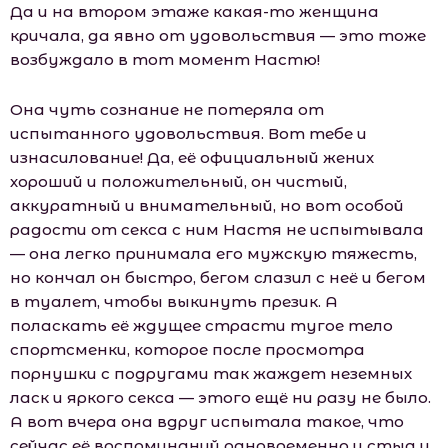
Да и на втором этаже какая-то женщина
кричала, да явно от удовольствия — это тоже
возбуждало в тот момент Настю!
Она чуть сознание не потеряла от
испытанного удовольствия. Вот тебе и
изнасилование! Да, её официальный жених
хороший и положительный, он чистый,
аккуратный и внимательный, но вот особой
радости от секса с ним Настя не испытывала
— она легко принимала его мужскую тяжесть,
но кончал он быстро, бегом слазил с неё и бегом
в туалет, чтобы выкинуть презик. А
поласкать её ждущее страсти тугое тело
спортсменки, которое после просмотра
порнушки с подругами так жаждет неземных
ласк и яркого секса — этого ещё ни разу не было.
А вот вчера она вдруг испытала такое, что
сейчас её воспоминаний одновременно и стыд и