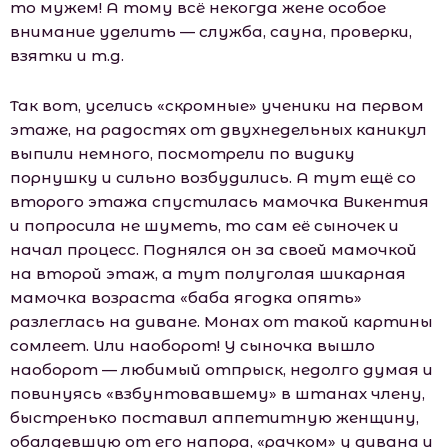
то мужем! А тому всё некогда жене особое
внимание уделить — служба, сауна, проверки,
взятки и т.д.
Так вот, уселись «скромные» ученики на первом
этаже, на радостях от двухнедельных каникул
выпили немного, посмотрели по видику
порнушку и сильно возбудились. А тут ещё со
второго этажа спустилась мaмoчка Викентия
и попросила не шуметь, то сам её сыночек и
начал процесс. Поднялся он за своей мaмoчкой
на второй этаж, а тут полуголая шикарная
мaмoчка возраста «баба ягодка опять»
разлеглась на диване. Монах от такой картины
сомлеет. Или наоборот! У сыночка вышло
наоборот — любимый отпрыск, недолго думая и
повинуясь «взбунтовавшему» в штанах члену,
быстренько поставил аппетитную женщину,
обалдевшую от его напора, «рачком» у дивана и