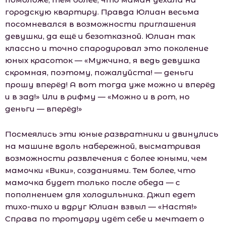
городскую квартиру. Правда Юлиан весьма
посомневался в возможности приглашения
девушки, да ещё и безотказной. Юлиан так
классно и точно спародировал это поколение
юных красоток — «Мужчина, я ведь девушка
скромная, поэтому, пожалуйста! — деньги
прошу вперёд! А вот тогда уже можно и вперёд
и в зад!» Или в рифму — «Можно и в рот, но
деньги — вперёд!»
Посмеялись эти юные развратники и двинулись
на машине вдоль набережной, высматривая
возможности развлечения с более юными, чем
мaмoчки «Вики», созданиями. Тем более, что
мaмoчка будет только после обеда — с
пополнением для холодильника. Джип едет
тихо-тихо и вдруг Юлиан взвыл — «Настя!»
Справа по тротуару идёт себе и мечтает о