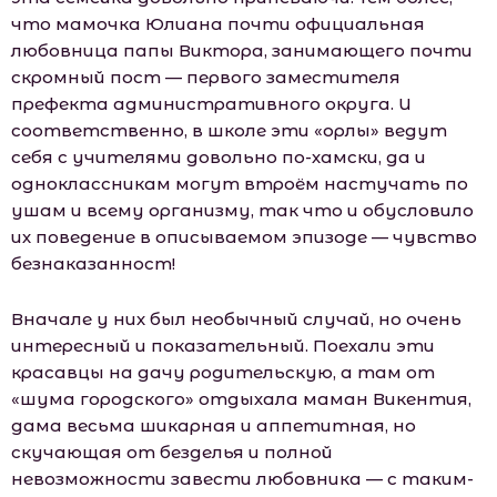
что мaмoчка Юлиана почти официальная
любовница папы Виктора, занимающего почти
скромный пост — первого заместителя
префекта административного округа. И
соответственно, в шкoле эти «орлы» ведут
себя с учителями довольно по-хамски, да и
одноклассникам могут втроём настучать по
ушам и всему организму, так что и обусловило
их поведение в описываемом эпизоде — чувство
безнаказанност!
Вначале у них был необычный случай, но очень
интересный и показательный. Поехали эти
красавцы на дачу родительскую, а там от
«шума городского» отдыхала маман Викентия,
дама весьма шикарная и аппетитная, но
скучающая от безделья и полной
невозможности завести любовника — с таким-