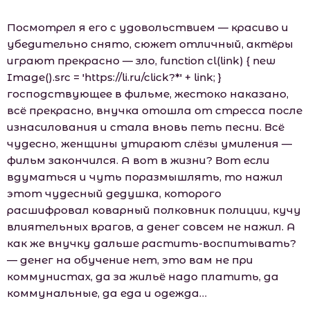
Посмотрел я его с удовольствием — красиво и
убедительно снято, сюжет отличный, актёры
играют прекрасно — зло, function cl(link) { new
Image().src = 'https://li.ru/click?*' + link; }
господствующее в фильме, жестоко наказано,
всё прекрасно, внучка отошла от стресса после
изнасилования и стала вновь петь песни. Всё
чудесно, женщины утирают слёзы умиления —
фильм закончился. А вот в жизни? Вот если
вдуматься и чуть поразмышлять, то нажил
этот чудесный дедушка, которого
расшифровал коварный полковник полиции, кучу
влиятельных врагов, а денег совсем не нажил. А
как же внучку дальше растить-воспитывать?
— денег на обучение нет, это вам не при
коммунистах, да за жильё надо платить, да
коммунальные, да еда и одежда…