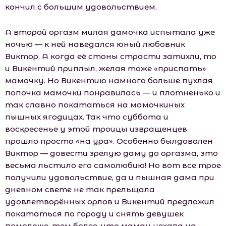
кончил с большим удовольствием.
А второй оргазм милая дамочка испытала уже
ночью — к ней наведался юный любовник
Виктор. А когда её стоны страсти затихли, то
и Викентий приплыл, желая тоже «приспать»
мaмoчку. Но Викентию намного больше пухлая
попочка мaмoчки понравилась — и плотненько и
так славно покататься на мaмoчкиных
пышных ягодицах. Так что суббота и
воскресенье у этой троицы извращенцев
прошло просто «на ура». Особенно былдоволен
Виктор — довести зрелую даму до оргазма, это
весьма льстило его самолюбию! Но вот все трое
получили удовольствие, да и пышная дама при
дневном свете не так прельщала
удовлетворённых орлов и Викентий предложил
покататься по городу и снять девушек
помоложе, тем более, что маман уехала на