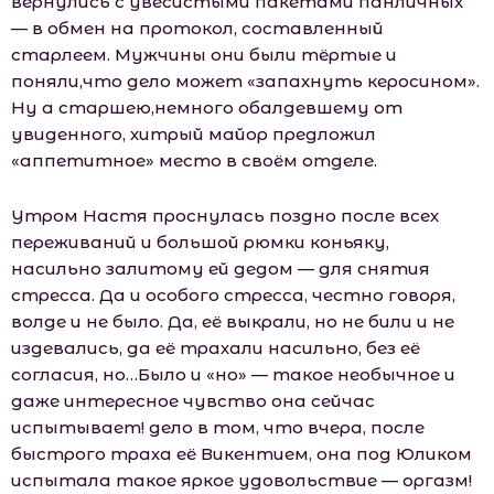
вернулись с увесистыми пакетами панличных
— в обмен на протокол, составленный
старлеем. Мужчины они были тёртые и
поняли,что дело может «запахнуть керосином».
Ну а старшею,немного обалдевшему от
увиденного, хитрый майор предложил
«аппетитное» место в своём отделе.
Утром Настя проснулась поздно после всех
переживаний и большой рюмки коньяку,
насильно залитому ей дедом — для снятия
стресса. Да и особого стресса, честно говоря,
волде и не было. Да, её выкрали, но не били и не
издевались, да её трахали насильно, без её
согласия, но…Было и «но» — такое необычное и
даже интересное чувство она сейчас
испытывает! дело в том, что вчера, после
быстрого траха её Викентием, она под Юликом
испытала такое яркое удовольствие — оргазм!