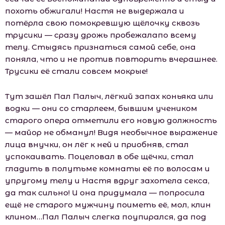
похоть обжигали! Настя не выдержала и
потёрла свою помокревшую щёлочку сквозь
трусики — сразу дрожь пробежалапо всему
телу. Стыдясь признаться самой себе, она
поняла, что и не против повторить вчерашнее.
Трусики её стали совсем мокрые!
Тут зашёл Пал Палыч, лёгкий запах коньяка или
водки — они со старлеем, бывшим учеником
старого опера отметили его новую должность
— майор не обманул! Видя необычное выражение
лица внучки, он лёг к ней и приобняв, стал
успокаивать. Поцеловал в обе щёчки, стал
гладить в полутьме комнаты её по волосам и
упругому телу и Настя вдруг захотела секса,
да так сильно! И она придумала — попросила
ещё не старого мужчину поиметь её, мол, клин
клином…Пал Палыч слегка поупирался, да под