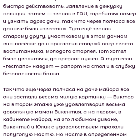
быстро действовать. Заявление в дежурку
полиции, затем — звонок в ГАИ, «пробить» номер
и узнать адрес дачи, так что через полчаса все
данные были известны. Тут ещё звонок
старому другу, участковому в этом дачном
вип-посёлке, да и пригласил старый опер своего
воспитанника, молодого старлея. Тот хотел
было уволиться, да предлог нужен. А тут если
«гестапо» наедет — рапорт на стол и в слубжу
безопасности банка.
Так что ещё через полчаса на даче майора все
они застали весьма милую картинку — Виктор
на втором этаже уже удовлетворил весьма
довольную маман Викентия, а на первом, в
кабинете майора, на его любимом диване,
Викентий и Юлик с удовольствием трахали
полуголую Настю. Но Насте в определённом