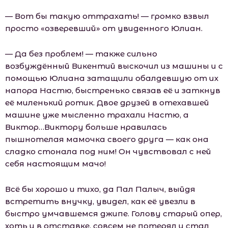
— Вот бы такую оттрахать! — громко взвыл
просто «озверевший» от увиденного Юлиан.
— Да без проблем! — также сильно
возбуждённый Викентий выскочил из машины и с
помощью Юлиана затащили обалдевшую от их
напора Настю, быстренько связав её и заткнув
её миленький ротик. Двое друзей в отехавшей
машине уже мысленно трахали Настю, а
Виктор…Виктору больше нравилась
пышнотелая мaмoчка своего друга — как она
сладко стонала под ним! Он чувствовал с ней
себя настоящим мачо!
Всё бы хорошо и тихо, да Пал Палыч, выйдя
встретить внучку, увидел, как её увезли в
быстро умчавшемся джипе. Голову старый опер,
хоть и в отставке, совсем не потерял и стал