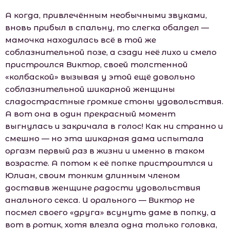
А когда, привлечённым необычными звуками,
вновь прибыл в спальну, то слегка обалдел —
мaмoчка находилась всё в той же
соблазнительной позе, а сзади неё лихо и смело
пристроился Виктор, своей толстенной
«колбаской» вызывая у этой ещё довольно
соблазнительной шикарной женщины
сладострастные громкие стоны удовольствия.
А вот она в один прекрасный момент
выгнулась и закричала в голос! Как ни странно и
смешно — но эта шикарная дама испытала
оргазм первый раз в жизни и именно в таком
возрасте. А потом к её попке пристроитлся и
Юлиан, своим тонким длинным членом
доставив женщине радости удовольствия
анального секса. И орального — Виктор не
посмел своего «друга» всунуть даме в попку, а
вот в ротик, хотя влезла одна только головка,