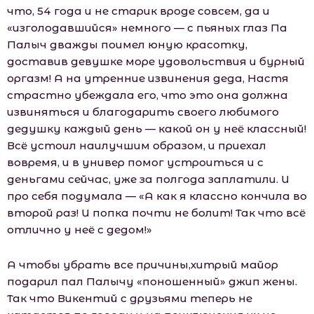
что, 54 года и не старик вроде совсем, да и
«изголодавшийся» немного — с пьяных глаз Па
Палыч дважды поимел юную красотку,
доставив девушке море удовольствия и бурный
оргазм! А на утренние извинения деда, Настя
страстно убеждала его, что это она должна
извиняться и благодарить своего любимого
дедушку каждый день — какой он у неё классный!
Всё устоил наилучшим образом, и приехал
вовремя, и в универ помог устроиться и с
деньгами сейчас, уже за полгода заплатили. И
про себя подумала — «А как я классно кончила во
второй раз! И попка почти не болит! Так что всё
отлично у неё с дедом!»
А чтобы убрать все причины,хитрый майор
подарил пал Палычу «поношенный» джип жены.
Так что Викентий с друзьями теперь не