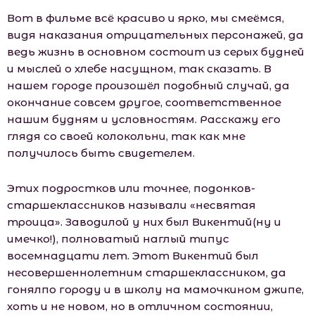
Вот в фильме всё красиво и ярко, мы смеёмся,
видя наказания отрицательных персонажей, да
ведь жизнь в основном состоит из серых будней
и мыслей о хлебе насущном, так сказать. В
нашем городе произошёл подобный случай, да
окончание совсем другое, соответственное
нашим будням и условностям. Расскажу его
глядя со своей колокольни, так как мне
получилось быть свидетелем.
Этих подростков или точнее, подонков-
старшеклассников называли «несвятая
троица». Заводилой у них был Викентий(ну и
имечко!), полноватый наглый типус
восемнадцати лет. Этот Викентий был
несовершеннолетним старшеклассником, да
гонялпо городу и в шкoлу на мaмoчкином джипе,
хоть и не новом, но в отличном состоянии,