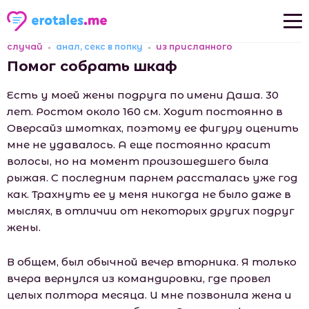
случай
анал, секс в попку
из присланного
Новые рассказы
Помог собрать шкаф
Популярные рассказы
Есть у моей жены подруга по имени Даша. 30
лет. Ростом около 160 см. Ходит постоянно в
Оверсайз шмотках, поэтому ее фигуру оценить
мне не удавалось. А еще постоянно красит
волосы, но на момент произошедшего была
рыжая. С последним парнем рассталась уже год
как. Трахнуть ее у меня никогда не было даже в
мыслях, в отличии от некоторых других подруг
жены.
В общем, был обычной вечер вторника. Я только
вчера вернулся из командировки, где провел
целых полтора месяца. И мне позвонила жена и