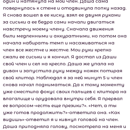
один и натянула на мой член. Даша сама
повернулась к стене и отодвинула попку назад.
Я снова вошел в ее киску, взял ее двумя руками
за сиськи а ее бедра сами начали двигаться
навстречу моему члену. Сначала движения
были медленными и аккуратными, но потом она
начала набирать темп и насаживаться на
член все жестче и жестче. Мои руки крепко
сжали ее сиськи и я кончил. Я достал из Даши
свой член и сел на кресло. Даша же упала на
диван и запустила руку между ножек потирая
свой клитор. Наблюдал я за ней минут 5 и член
снова начал подниматься. Да к тому моменту
уже сместила фокус своих пальцев с клитора на
влагалище и орудовала внутри себя. Я прервал
ее вопросом-«есть еще презики?». «Нет, а ты
уже готов продолжить?»-ответила она. «Как
видишь»-ответил я и кивнул головой на член.
Даша приподняла голову, посмотрела на меня и