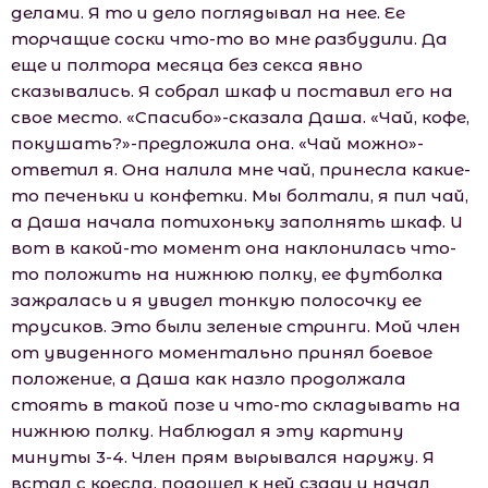
делами. Я то и дело поглядывал на нее. Ее
торчащие соски что-то во мне разбудили. Да
еще и полтора месяца без секса явно
сказывались. Я собрал шкаф и поставил его на
свое место. «Спасибо»-сказала Даша. «Чай, кофе,
покушать?»-предложила она. «Чай можно»-
ответил я. Она налила мне чай, принесла какие-
то печеньки и конфетки. Мы болтали, я пил чай,
а Даша начала потихоньку заполнять шкаф. И
вот в какой-то момент она наклонилась что-
то положить на нижнюю полку, ее футболка
зажралась и я увидел тонкую полосочку ее
трусиков. Это были зеленые стринги. Мой член
от увиденного моментально принял боевое
положение, а Даша как назло продолжала
стоять в такой позе и что-то складывать на
нижнюю полку. Наблюдал я эту картину
минуты 3-4. Член прям вырывался наружу. Я
встал с кресла, подошел к ней сзади и начал