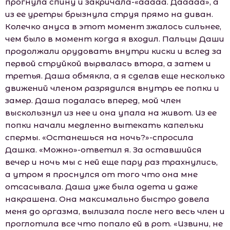
прогнула спину и закричала-«ааааа. Дааааа», а
из ее уретры брызнула струя прямо на диван.
Колечко ануса в этот момент зжалось сильнее,
чем было в момент когда я входил. Пальцы Даши
продолжали орудовать внутри киски и вслед за
первой струйкой вырвалась втора, а затем и
третья. Даша обмякла, а я сделав еще несколько
движений членом разрядился внутрь ее попки и
замер. Даша подалась вперед, мой член
выскользнул из нее и она упала на живот. Из ее
попки начали медленно вытекать капельки
спермы. «Останешься на ночь?»-спросила
Дашка. «Можно»-ответил я. За оставшийся
вечер и ночь мы с ней еще пару раз трахнулись,
а утром я проснулся от того что она мне
отсасывала. Даша уже была одета и даже
накрашена. Она максимально быстро довела
меня до оргазма, вылизала после него весь член и
проглотила все что попало ей в рот. «Извини, не