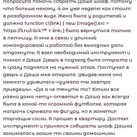
попросила помочь собрать Даше шкаф, потому
что больше некому, а он уже неделю как стоит
в разобранном виде. Жена была у родителей и
должна function cl(link) { new Image().src =
'https://li.ru/click?*' + link; } была вернуться только
в пятницу. А мне в связи с длинной
командировкой и работой без выходных дали
отдохнуть. Я взял необходимый инструмент и
поехал к Даше. Дверь в подъезд была открыта и
я сразу поднялся на нужный этаж. Постучал в
дверь и Даша мне открыла. Увидев меня она
немного удивилась-«думала ты завтра
приедешь». «Да а че тянуть то? Юльки все
равно дома нету»-ответил я. Даша как всегда
была в какой-то огромной футболке, которая
напрочь скрывала ее фигуру, но я заметил
торчащие соски. Я прошел в квартиру. Достал
инструмент и принялся собирать шкаф. Дашка
занималась каким-то своими домашними