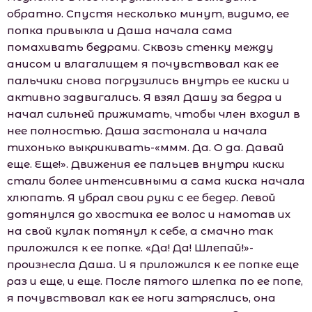
обратно. Спустя несколько минут, видимо, ее
попка привыкла и Даша начала сама
помахивать бедрами. Сквозь стенку между
анисом и влагалищем я почувствовал как ее
пальчики снова погрузились внутрь ее киски и
активно задвигались. Я взял Дашу за бедра и
начал сильней прижимать, чтобы член входил в
нее полностью. Даша застонала и начала
тихонько выкрикивать-«ммм. Да. О да. Давай
еще. Еще!». Движения ее пальцев внутри киски
стали более интенсивными а сама киска начала
хлюпать. Я убрал свои руки с ее бедер. Левой
дотянулся до хвостика ее волос и намотав их
на свой кулак потянул к себе, а смачно так
приложился к ее попке. «Да! Да! Шлепай!»-
произнесла Даша. И я приложился к ее попке еще
раз и еще, и еще. После пятого шлепка по ее попе,
я почувствовал как ее ноги затряслись, она