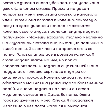
встав с дивана снова убежала. Вернулась она
уже с флаконом смазки. Присела на диван
напротив меня, выдавила смазку и намазала
член. Затем она встала в коленно-локтевую
позу на краю дивана и начала смазывать
колечко своего ануса, проникая внутрь одним
пальчиком. «Можешь входить, только медленно
и аккуратно»-сказала она, вытащив пальчик из
своей попки. Я взял член и направил его в ее
попку. Головка уперлась в розовое колечко. Я
стал надавливать на нее, но попка
сопротивлялась. Я надавил еще сильней и она
поддалась, головка скрылась внутри ее
анального прохода. Колечко ануса плотно
обхватило мой член а Даша издала болезненное
ааайй. Я снова надавил на член и он стал
медленно исчезать в Даше. Ее попка была
гораздо уже чем у моей Юльки. Я продолжал
медленно в нее погружаться и выходить