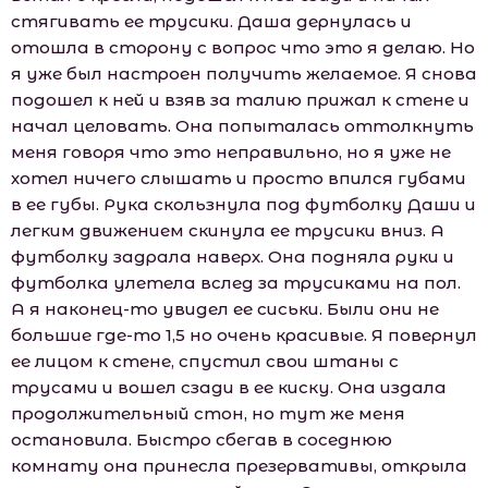
стягивать ее трусики. Даша дернулась и
отошла в сторону с вопрос что это я делаю. Но
я уже был настроен получить желаемое. Я снова
подошел к ней и взяв за талию прижал к стене и
начал целовать. Она попыталась оттолкнуть
меня говоря что это неправильно, но я уже не
хотел ничего слышать и просто впился губами
в ее губы. Рука скользнула под футболку Даши и
легким движением скинула ее трусики вниз. А
футболку задрала наверх. Она подняла руки и
футболка улетела вслед за трусиками на пол.
А я наконец-то увидел ее сиськи. Были они не
большие где-то 1,5 но очень красивые. Я повернул
ее лицом к стене, спустил свои штаны с
трусами и вошел сзади в ее киску. Она издала
продолжительный стон, но тут же меня
остановила. Быстро сбегав в соседнюю
комнату она принесла презервативы, открыла