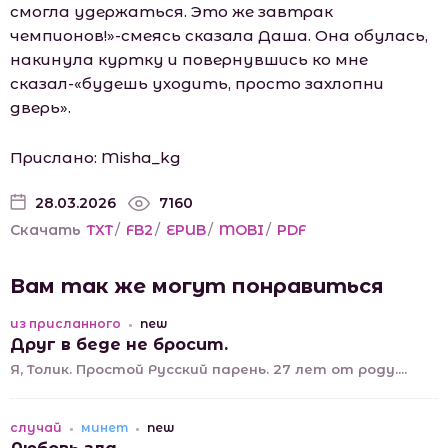
смогла удержаться. Это же завтрак
чемпионов!»-смеясь сказала Даша. Она обулась,
накинула куртку и повернувшись ко мне
сказал-«будешь уходить, просто захлопни
дверь».
Прислано: Misha_kg
28.03.2026
7160
Скачать
TXT
/
FB2
/
EPUB
/
MOBI
/
PDF
Вам так же могут понравиться
из присланного
new
Друг в беде не бросит.
Я, Толик. Простой Русский парень. 27 лет от роду....
случай
минет
new