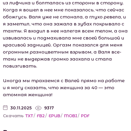
из лифчика и болталась из стороны в сторону.
Когда я вошел в нее мне показалось, что сейчас
обожгусь. Валя уже не стонала, а глухо ревела, и
я заметил, что она зажала в зубах покрывало с
тахты. Я входил в нее налегая всем телом, а она
извивалась и подмахивала мне своей большой и
красивой задницей. Оргазм показался для меня
огромным разноцветным взрывом, а Валя все-
таки не выдержав громко заохала и стала
повизгивать.
Иногда мы трахаемся с Валей прямо на работе
и я могу сказать, что женщина за 40 — это
атомная женщина!
30.11.2025
9317
Скачать
TXT
/
FB2
/
EPUB
/
MOBI
/
PDF