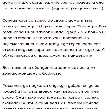
дома я тихо сказал ей, что сейчас приеду, а она
лишь кивнула и вышла (адрес я уже давно знал).
Сделав круг со всеми до своего дома, я взял
тачку и вернулся буквально через 25 минут. Как
только за мной захлопнулась дверь, мы прямо у
порога стали целоваться и постепенно
переместились в комнату, где горел торшер и
играла видимо заранее поставленная музыка. Я
обнял ее сзади и предложил потанцевать.
Все таки это обалденное занятие ласкать
зрелую женщину с формами.
Расстегнув пиджак и блузку я добрался до ее
грудей и почувствовал как твердо стоят ее
соски. Она тихо постанывала, когда я сильно
сжимал и чуть скручивал их, и потом начала
наклоняться чуть вперед прижимаясь своей