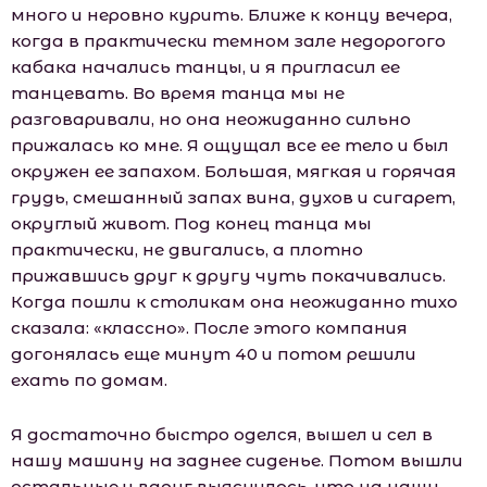
много и неровно курить. Ближе к концу вечера,
когда в практически темном зале недорогого
кабака начались танцы, и я пригласил ее
танцевать. Во время танца мы не
разговаривали, но она неожиданно сильно
прижалась ко мне. Я ощущал все ее тело и был
окружен ее запахом. Большая, мягкая и горячая
грудь, смешанный запах вина, духов и сигарет,
округлый живот. Под конец танца мы
практически, не двигались, а плотно
прижавшись друг к другу чуть покачивались.
Когда пошли к столикам она неожиданно тихо
сказала: «классно». После этого компания
догонялась еще минут 40 и потом решили
ехать по домам.
Я достаточно быстро оделся, вышел и сел в
нашу машину на заднее сиденье. Потом вышли
остальные и вдруг выяснилось, что на нашу