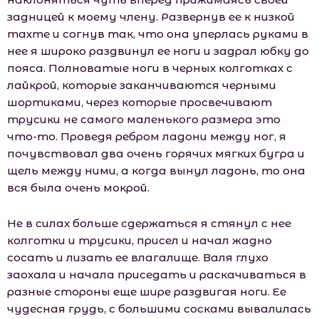
задницей к моему члену. Развернув ее к низкой
тахте и согнув так, что она уперлась руками в
нее я широко раздвинул ее ноги и задрал юбку до
пояса. Полноватые ноги в черных колготках с
лайкрой, которые заканчиваются черными
шортиками, через которые просвечивают
трусики не самого маленького размера это
что-то. Проведя ребром ладони между ног, я
почувствовал два очень горячих мягких бугра и
щель между ними, а когда вынул ладонь, то она
вся была очень мокрой.
Не в силах больше сдержаться я стянул с нее
колготки и трусики, присел и начал жадно
сосать и лизать ее влагалище. Валя глухо
заохала и начала приседать и раскачиваться в
разные стороны еще шире раздвигая ноги. Ее
чудесная грудь, с большими сосками вывалилась