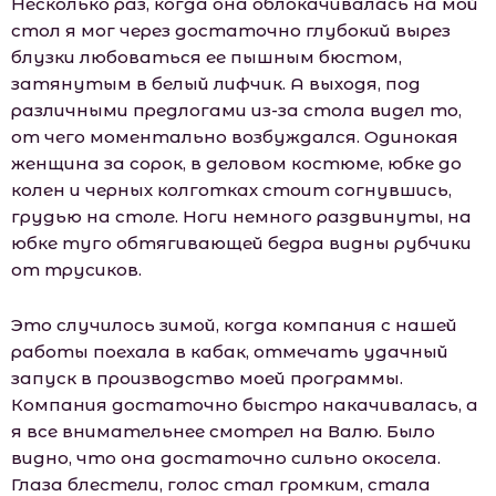
Несколько раз, когда она облокачивалась на мой
стол я мог через достаточно глубокий вырез
блузки любоваться ее пышным бюстом,
затянутым в белый лифчик. А выходя, под
различными предлогами из-за стола видел то,
от чего моментально возбуждался. Одинокая
женщина за сорок, в деловом костюме, юбке до
колен и черных колготках стоит согнувшись,
грудью на столе. Ноги немного раздвинуты, на
юбке туго обтягивающей бедра видны рубчики
от трусиков.
Это случилось зимой, когда компания с нашей
работы поехала в кабак, отмечать удачный
запуск в производство моей программы.
Компания достаточно быстро накачивалась, а
я все внимательнее смотрел на Валю. Было
видно, что она достаточно сильно окосела.
Глаза блестели, голос стал громким, стала