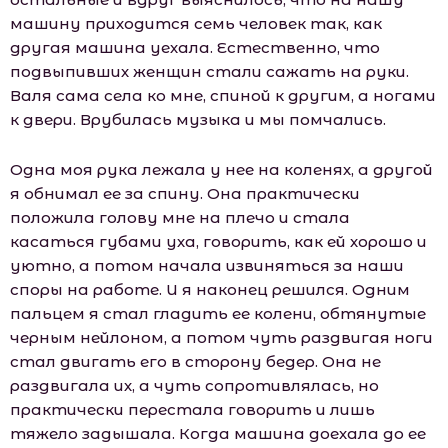
машину приходится семь человек так, как
другая машина уехала. Естественно, что
подвыпивших женщин стали сажать на руки.
Валя сама села ко мне, спиной к другим, а ногами
к двери. Врубилась музыка и мы помчались.
Одна моя рука лежала у нее на коленях, а другой
я обнимал ее за спину. Она практически
положила голову мне на плечо и стала
касаться губами уха, говорить, как ей хорошо и
уютно, а потом начала извиняться за наши
споры на работе. И я наконец решился. Одним
пальцем я стал гладить ее колени, обтянутые
черным нейлоном, а потом чуть раздвигая ноги
стал двигать его в сторону бедер. Она не
раздвигала их, а чуть сопротивлялась, но
практически перестала говорить и лишь
тяжело задышала. Когда машина доехала до ее