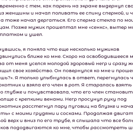
временно с тем, как парень на экране выдернул св
из женщины и начал поливать ее спину спермой, и 
да тоже начал дергаться. Его сперма стекла по мо
цам. Позже мужик прошептал мне «сенкс», вытер 
 платком и ушел.
нувшись, я поняла что еще несколько мужиков
двинулись ближе ко мне. Скоро на освободившееся 
ва от меня уселся молодой здоровый негр и сразу ж
щил свое хозяйство. Он повернулся ко мне и прош
ешь?». Я только улыбнулась в ответ, перегнулась ч
котник и взяла его член в рот. Я старалась взять
о глубже и почувствовала, что его член становит
толще с крепкими венами. Негр просунул руку под
окотник расстегнул пару пуговиц на блузке и нач
ать» с моими грудями и сосками. Продолжая двига
ой верх и вниз по его трубе, я слышала что все бо
ков пододвигаются ко мне, чтобы рассмотреть ш