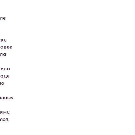
ле
ди,
равее
ела
льно
рдце
но
ались
иями
тся,