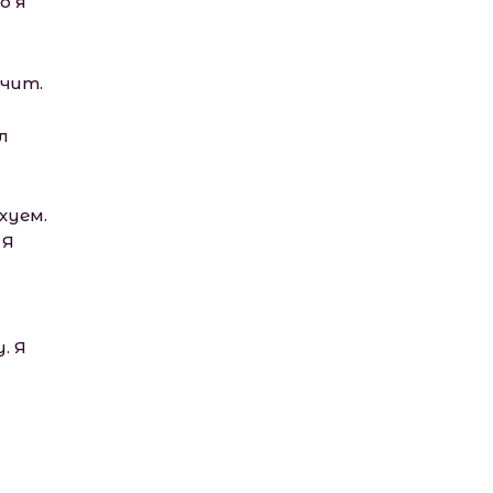
о я
нчит.
л
хуем.
 Я
. Я