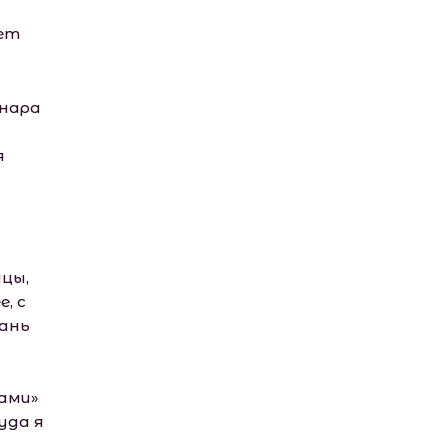
вет
инара
я
ицы,
, с
кань
ами»
уда я