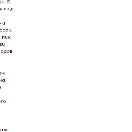
и. Я
я еще
 у
осок.
 пик
ей
шаров
ем
на
Я
его
енья