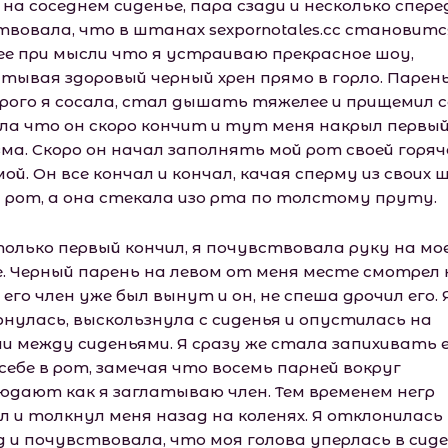
на соседнем сиденье, пара сзади и несколько сперед
твовала, что в штанах sexpornotales.cc становитс
ее при мысли что я устраиваю прекрасное шоу,
атывая здоровый черный хрен прямо в горло. Парень
рого я сосала, стал дышать тяжелее и прищемил с
ала что он скоро кончит и тут меня накрыл первый
зма. Скоро он начал заполнять мой рот своей горяч
ой. Он все кончал и кончал, качая сперму из своих 
й рот, а она стекала изо рта по толстому пруту.
только первый кончил, я почувствовала руку на мо
е. Черный парень на левом от меня месте смотрел 
 его член уже был вынут и он, не спеша дрочил его. 
рнулась, выскользнула с сиденья и опустилась на
ни между сиденьями. Я сразу же стала запихивать 
 себе в рот, замечая что восемь парней вокруг
юдают как я заглатываю член. Тем временем негр
л и толкнул меня назад на коленях. Я отклонилась
д и почувствовала, что моя голова уперлась в сид