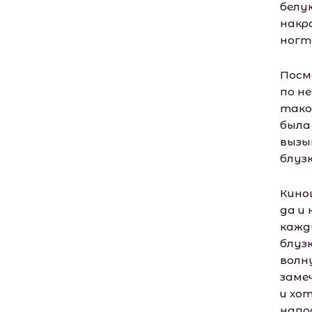
белу
накр
ногт
Посм
по н
тако
была 
вызы
блузк
Кино
да и 
кажд
блуз
волн
заме
и хо
напр