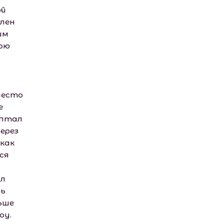
ой
член
им
мою
место
е
ептал
ерез
 как
ся
ал
ть
льше
оу.