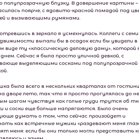
ю полупрозрачную блузку. В довершение картины –
асилась поярче, с ядовито-красной помадой под ц
ей и вызывающими румянами.
отревшись в зеркало я усмехнулась. Коллеги с сем
едвижимости выпали бы в осадок если бы увидели в
м виде ту «классическую деловую даму», которой 
днем. Сейчас я была просто уличной девкой, с
вающе выделяющими сосками под полупрозрачной
ой.
шка была всего в нескольких кварталах от гостин
на дворе лето, так что я просто прогулялась до нее
ым шагом чувствуя как голые груди трутся об т
ки и соски еще больше напрягаются. Было очень
ующе думать о том, что сейчас произойдет и
чать как встречные мужики «раздевают меня глаз
тят меня: если бы они только могли представить к
авляюсь и зачем…