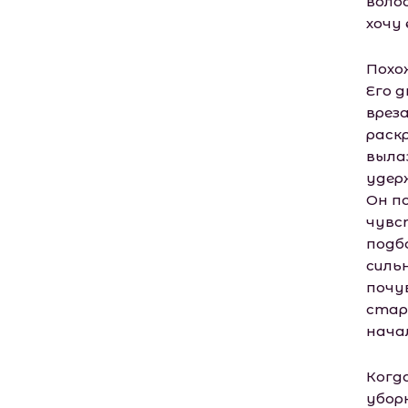
волос
хочу 
Похо
Его д
вреза
раск
выла
удер
Он п
чувс
подб
сильн
почу
стар
нача
Когд
уборн