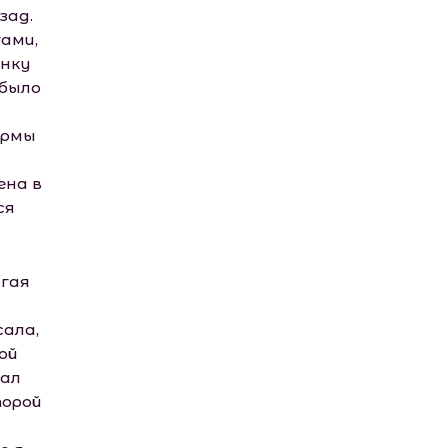
зад.
ами,
инку
 было
ермы
ена в
ся
игая
сала,
ой
чал
торой