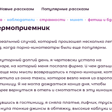
Новые рассказы
Популярные рассказы
а
наблюдатели
странности
минет
фетиш и бд
ермоприемник
реальный случай, который произошел несколько ле
д, когда порно-кинотеатры были еще популярны.
муторный долгий день, я чертовски устала на
наре, на который меня послала фирма. И чем дальш
чаще мои мысли возвращались к порно-киношке, ко
метила из окна такси, которое везло меня из аэроп
стиницу. Я не могла дождаться конца дня, чтобы
орее вернуться в отель и смотаться в эту киношк
увшись в гостиницу, я сняла платье, лифчик, трусы
нула тонкие джинсы в обтяжку, высокие каблуки и