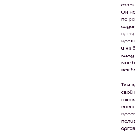
сзад
Он н
по р
сиде
прек
нрав
и не 
кажд
мое 
все 
Тем 
свой
пыта
вовс
прос
поли
оргаз