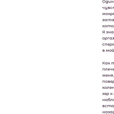
Один 
чувс
мокр
загл
кото
Я зн
орга
сперм
в мо
Как 
плеч
меня,
пове
коле
хер к
набл
вста
наза