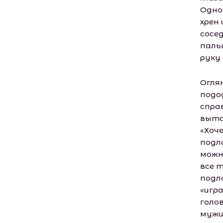
Одно
хрен 
сосе
паль
руку
Огля
подо
спра
выта
«Хоч
подло
можн
все 
подл
«игр
голов
мужи