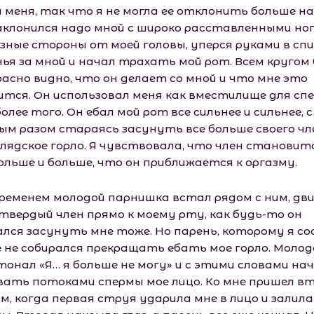
и меня, так что я не могла ее отклонить больше на
аклонился надо мной с широко расставленными ног
азные стороны от моей головы, уперся руками в сп
нья за мной и начал трахать мой рот. Всем кругом
расно видно, что он делает со мной и что мне это
ится. Он использовал меня как вместилище для сп
более того. Он ебал мой рот все сильнее и сильнее, с
ым разом стараясь засунуть все больше своего чл
блядское горло. Я чувствовала, что член становит
больше и больше, что он приближается к оргазму.
временем молодой парнишка встал рядом с ним, дв
 твердый член прямо к моему рту, как будь-то он
лся засунуть мне тоже. Но парень, которому я со
е не собирался прекращать ебать мое горло. Молод
тонал «Я… я больше не могу» и с этими словами на
вать потоками спермы мое лицо. Ко мне пришел в
м, когда первая струя ударила мне в лицо и залила