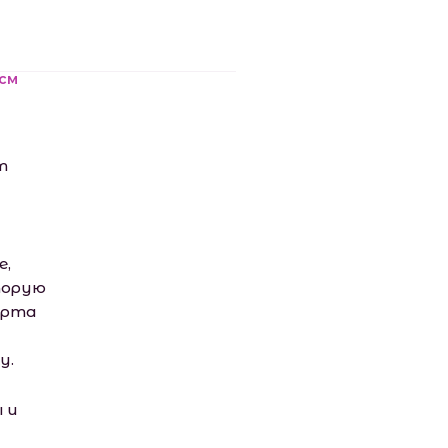
см
т
е,
торую
орта
у.
 и