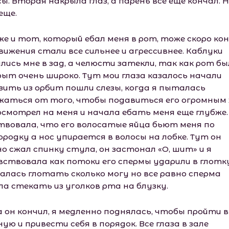
ы. Вторая накрыла глаз, а парень все еще кончал. Н
еще.
же и тот, который ебал меня в рот, тоже скоро ко
вижения стали все сильнее и агрессивнее. Каблуки
лись мне в зад, а челюсти затекли, так как рот бы
рыт очень широко. Тут мои глаза казалось начали
зить из орбит пошли слезы, когда я пыталась
жаться от того, чтобы подавиться его огромным 
осмотрел на меня и начала ебать меня еще глубже.
твовала, что его волосатые яйца бьют меня по
ородку а нос упирается в волосы на лобке. Тут он
о сжал спинку стула, он застонал «О, шит» и я
вствовала как потоки его спермы ударили в глотку
алась глотать сколько могу но все равно сперма
ла стекать из уголков рта на блузку.
а он кончил, я медленно поднялась, чтобы пройти в
ую и привести себя в порядок. Все глаза в зале