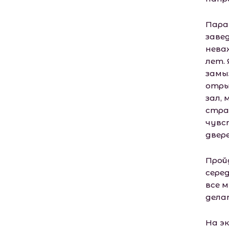
Пара
заве
нева
лет.
замыз
отрыв
зал,
стра
чувст
двер
Прой
сере
все 
дела
На э