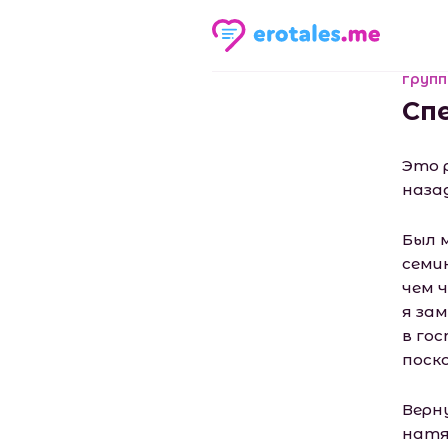
групп
Сп
Это 
наза
Был 
семи
чем 
я за
в го
поск
Верн
натя