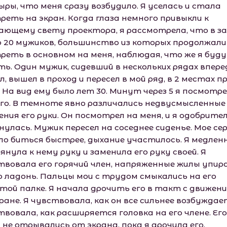
ыры, что меня сразу возбудило. Я уселась и стала
реть на экран. Когда глаза немного привыкли к
ающему свету проектора, я рассмотрела, что в за
о 20 мужиков, большинство из которых продолжали
реть в основном на меня, наблюдая, что же я буду
ь. Один мужик, сидевший в нескольких рядах впере
, вышел в проход и пересел в мой ряд, в 2 местах п
 На вид ему было лет 30. Минут через 5 я посмотр
его. В темноте явно различались недвусмысленные
ения его руки. Он посмотрел на меня, и я одобрите
нулась. Мужик пересел на соседнее сиденье. Мое се
ло биться быстрее, дыхание участилось. Я медлен
нула к нему руку и заменила его руку своей. Я
твовала его горячий член, напряженные жилы упир
ю ладонь. Пальцы мои с трудом смыкались на его
той палке. Я начала дрочить его в такт с движен
ране. Я чувствовала, как он все сильнее возбуждае
вовала, как расширяется головка на его члене. Его
 не отрывались от экрана, пока я дрочила его.