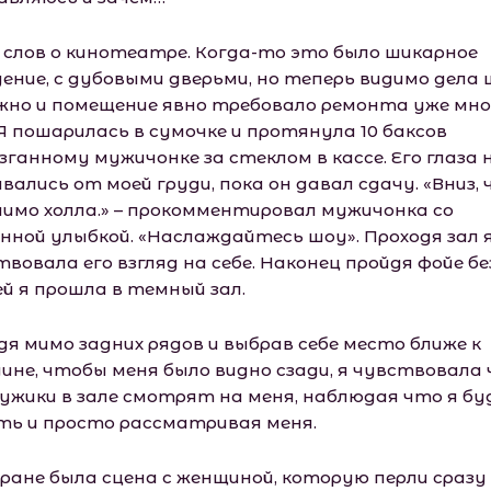
 слов о кинотеатре. Когда-то это было шикарное
дение, с дубовыми дверьми, но теперь видимо дела
жно и помещение явно требовало ремонта уже мно
 Я пошарилась в сумочке и протянула 10 баксов
ганному мужичонке за стеклом в кассе. Его глаза 
ались от моей груди, пока он давал сдачу. «Вниз, 
 мимо холла.» – прокомментировал мужичонка со
нной улыбкой. «Наслаждайтесь шоу». Проходя зал 
вовала его взгляд на себе. Наконец пройдя фойе бе
ей я прошла в темный зал.
дя мимо задних рядов и выбрав себе место ближе к
дине, чтобы меня было видно сзади, я чувствовала
мужики в зале смотрят на меня, наблюдая что я бу
ть и просто рассматривая меня.
кране была сцена с женщиной, которую перли сразу