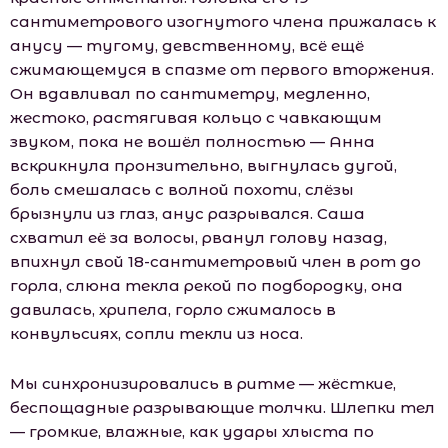
сантиметрового изогнутого члена прижалась к
анусу — тугому, девственному, всё ещё
сжимающемуся в спазме от первого вторжения.
Он вдавливал по сантиметру, медленно,
жестоко, растягивая кольцо с чавкающим
звуком, пока не вошёл полностью — Анна
вскрикнула пронзительно, выгнулась дугой,
боль смешалась с волной похоти, слёзы
брызнули из глаз, анус разрывался. Саша
схватил её за волосы, рванул голову назад,
впихнул свой 18-сантиметровый член в рот до
горла, слюна текла рекой по подбородку, она
давилась, хрипела, горло сжималось в
конвульсиях, сопли текли из носа.
Мы синхронизировались в ритме — жёсткие,
беспощадные разрывающие толчки. Шлепки тел
— громкие, влажные, как удары хлыста по