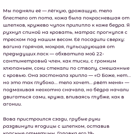
Мы подняли её — лёгкую, дрожащую, тело
блестело от пота, кожа была покрасневшая от
шлепков, кружево чулок прилипло к коже бедра. Я
рухнул спиной на кровать, матрас прогнулся с
треском под нашим весом. Её посадили сверху:
вагина горячая, мокрая, пульсирующая от
предыдущих ласк — обхватила мой 22-
сантиметровый член, как тиски, с громким
хлюпаньем, соки стекали по стволу, смешанные
с кровью. Она застонала хрипло — «О Боже, нет…
но это так глубоко… тело хочет… рвёт меня» —
подмахивая неохотно сначала, но бёдра начали
двигаться сами, кружа, впиваясь глубже, как в
агонии.
Вова пристроился сзади, грубые руки
раздвинули ягодицы с шлепком, оставив
красные отметины. Головка его 19-