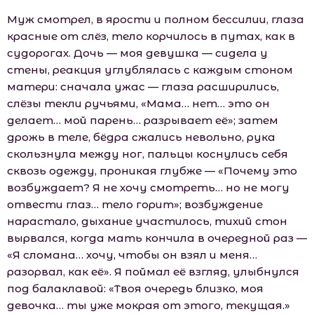
Муж смотрел, в ярости и полном бессилии, глаза
красные от слёз, тело корчилось в путах, как в
судорогах. Дочь — моя девушка — сидела у
стены, реакция углублялась с каждым стоном
матери: сначала ужас — глаза расширились,
слёзы текли ручьями, «Мама… нет… это он
делает… мой парень… разрывает её»; затем
дрожь в теле, бёдра сжались невольно, рука
скользнула между ног, пальцы коснулись себя
сквозь одежду, проникая глубже — «Почему это
возбуждает? Я не хочу смотреть… но не могу
отвести глаз… тело горит»; возбуждение
нарастало, дыхание участилось, тихий стон
вырвался, когда мать кончила в очередной раз —
«Я сломана… хочу, чтобы он взял и меня…
разорвал, как её». Я поймал её взгляд, улыбнулся
под балаклавой: «Твоя очередь близко, моя
девочка… ты уже мокрая от этого, текущая.»