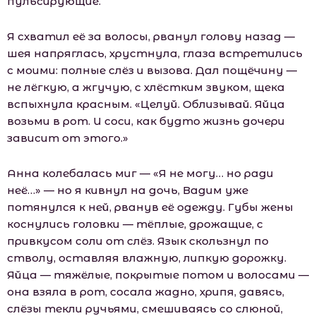
пульсирующие.
Я схватил её за волосы, рванул голову назад —
шея напряглась, хрустнула, глаза встретились
с моими: полные слёз и вызова. Дал пощёчину —
не лёгкую, а жгучую, с хлёстким звуком, щека
вспыхнула красным. «Целуй. Облизывай. Яйца
возьми в рот. И соси, как будто жизнь дочери
зависит от этого.»
Анна колебалась миг — «Я не могу… но ради
неё…» — но я кивнул на дочь, Вадим уже
потянулся к ней, рванув её одежду. Губы жены
коснулись головки — тёплые, дрожащие, с
привкусом соли от слёз. Язык скользнул по
стволу, оставляя влажную, липкую дорожку.
Яйца — тяжёлые, покрытые потом и волосами —
она взяла в рот, сосала жадно, хрипя, давясь,
слёзы текли ручьями, смешиваясь со слюной,