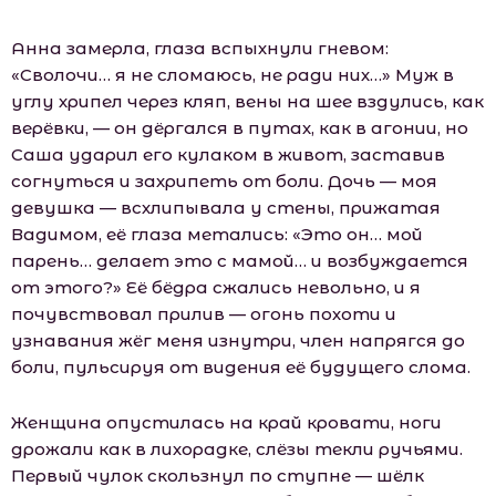
Анна замерла, глаза вспыхнули гневом:
«Сволочи… я не сломаюсь, не ради них…» Муж в
углу хрипел через кляп, вены на шее вздулись, как
верёвки, — он дёргался в путах, как в агонии, но
Саша ударил его кулаком в живот, заставив
согнуться и захрипеть от боли. Дочь — моя
девушка — всхлипывала у стены, прижатая
Вадимом, её глаза метались: «Это он… мой
парень… делает это с мамой… и возбуждается
от этого?» Её бёдра сжались невольно, и я
почувствовал прилив — огонь похоти и
узнавания жёг меня изнутри, член напрягся до
боли, пульсируя от видения её будущего слома.
Женщина опустилась на край кровати, ноги
дрожали как в лихорадке, слёзы текли ручьями.
Первый чулок скользнул по ступне — шёлк