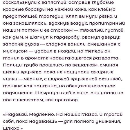
соскользнули с запястий, оставив глубокие
красные борозды на нежной коже, как клеймо
предстоящей трагедии. Кляп вынули резко, и
она закашлялась, вдохнув воздух, пропитанный
нашим потом и её страхом — тяжёлый, густой,
как дым. Я шагнул к гардеробу, рванул дверцу:
запах её духов — сладкая ваниль, смешанная с
мускусом — ударил в ноздри, но теперь он
тонул в аромате надвигающегося разврата.
Пальцы грубо прошлись по вешалкам, сминая
шёлк и кружево, пока не нащупали ажурные
чулки — чёрные, с широкой кружевной резинкой,
тонкие, как паутина, но обещающие полное
подчинение. Швырнул их ей в лицо, они упали на
пол с шелестом, как приговор.
«Надевай. Медленно. На наших глазах. И трогай
себя, пока надеваешь — для полного унижения,
шлюха.»