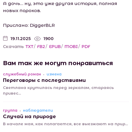
А дочь… ну, это уже другая история, полная
новых пороков.
Прислано: DiggerBLR
19.11.2025
1900
Скачать
TXT
/
FB2
/
EPUB
/
MOBI
/
PDF
Вам так же могут понравиться
служебный роман
измена
Переговоры с последствиями
Светлана крутилась перед зеркалом, стараясь
привес...
группа
наблюдатели
Случай на природе
В начале мая, как полагается, все выезжают на прир...