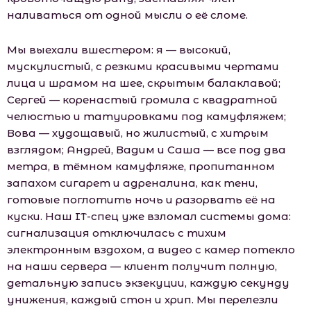
наливаться от одной мысли о её сломе.
Мы выехали вшестером: я — высокий,
мускулистый, с резкими красивыми чертами
лица и шрамом на шее, скрытым балаклавой;
Сергей — коренастый громила с квадратной
челюстью и татуировками под камуфляжем;
Вова — худощавый, но жилистый, с хитрым
взглядом; Андрей, Вадим и Саша — все под два
метра, в тёмном камуфляже, пропитанном
запахом сигарет и адреналина, как тени,
готовые поглотить ночь и разорвать её на
куски. Наш IT-спец уже взломал системы дома:
сигнализация отключилась с тихим
электронным вздохом, а видео с камер потекло
на наши сервера — клиент получит полную,
детальную запись экзекуции, каждую секунду
унижения, каждый стон и хрип. Мы перелезли