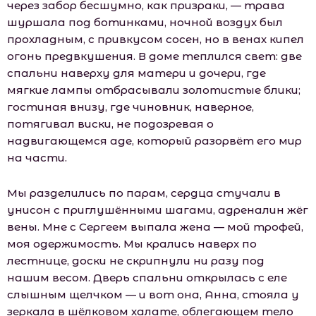
через забор бесшумно, как призраки, — трава
шуршала под ботинками, ночной воздух был
прохладным, с привкусом сосен, но в венах кипел
огонь предвкушения. В доме теплился свет: две
спальни наверху для матери и дочери, где
мягкие лампы отбрасывали золотистые блики;
гостиная внизу, где чиновник, наверное,
потягивал виски, не подозревая о
надвигающемся аде, который разорвёт его мир
на части.
Мы разделились по парам, сердца стучали в
унисон с приглушёнными шагами, адреналин жёг
вены. Мне с Сергеем выпала жена — мой трофей,
моя одержимость. Мы крались наверх по
лестнице, доски не скрипнули ни разу под
нашим весом. Дверь спальни открылась с еле
слышным щелчком — и вот она, Анна, стояла у
зеркала в шёлковом халате, облегающем тело