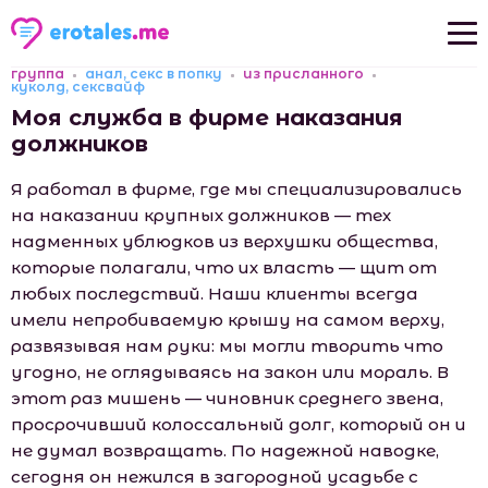
группа
анал, секс в попку
из присланного
Новые рассказы
куколд, сексвайф
Моя служба в фирме наказания
Популярные рассказы
должников
Я работал в фирме, где мы специализировались
на наказании крупных должников — тех
надменных ублюдков из верхушки общества,
которые полагали, что их власть — щит от
любых последствий. Наши клиенты всегда
имели непробиваемую крышу на самом верху,
развязывая нам руки: мы могли творить что
угодно, не оглядываясь на закон или мораль. В
этот раз мишень — чиновник среднего звена,
просрочивший колоссальный долг, который он и
не думал возвращать. По надежной наводке,
сегодня он нежился в загородной усадьбе с