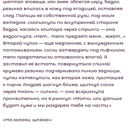
шептал зловеще, как змея, облегая икру, бедро,
резинка впилась в кожу под ягодицей, оставляя
след. Пальцы её собственной руки, под моим
взглядом, скользнули по внутренней стороне
бедра, касаясь клитора через стринги — она
вздрогнула, «Нет… тело предаёт меня… жжёт…»
Второй чулок — ещё медленнее, с вынужденным
поглаживанием, соски затвердели под лифчиком,
тело предательски отозвалось влагой. Я
заставил её встать, повернуться спиной:
кружево резинки подчёркивало линию задницы,
чулки натянулись, как вторая кожа, приглашая
к порче. Андрей шагнул ближе, щипнул сосок
через ткань — сильно, — она вскрикнула
пронзительно, но я рыкнул: «Молчи, или дальше
будет хуже и мы раздерём тебя на части.»
«На колени, шлюха.»