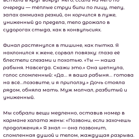
очереди — тёплые струи били по лицу, телу,
запах аммиака резкий, он корчился в луже,
униженный до предела, тело дрожало в
судорогах стыда, как в конвульсиях.
Финал растянулся в тишине, как пытка. Я
наклонился к жене, сорвал повязку: глаза её
блестели слезами и похотью. «Ты — наша
рабыня. Навсегда. Скажи это.» Она шепнула,
голос сломленный: «Да… я ваша рабыня… готова
на всё…позовите, и я приползу.» Дочь стояла
рядом, обняла мать. Муж молчал, разбитый и
униженный.
Мы собрали вещи медленно, оставив номер в
кармане халата жены: «Позвони, если захочешь
продолжения.» Я знал — она позвонит,
сломленная душой и телом, жаждущая разрыва.