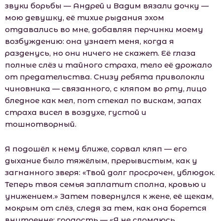
звуки борьбы — Андрей и Вадим вязали дочку —
мою девушку, её тихие рыдания эхом
отдавались во мне, добавляя перчинки моему
возбуждению: она узнает меня, когда я
разденусь, но они ничего не скажет. Её глаза
полные слёз и тайного страха, тело её дрожало
от предательства. Снизу ребята приволокли
чиновника — связанного, с кляпом во рту, лицо
бледное как мел, пот стекал по вискам, запах
страха висел в воздухе, густой и
тошнотворный.
Я подошёл к нему ближе, сорвал кляп — его
дыхание было тяжёлым, прерывистым, как у
загнанного зверя: «Твой долг просрочен, ублюдок.
Теперь твоя семья заплатит сполна, кровью и
унижением.» Затем повернулся к жене, её щекам,
мокрым от слёз, следя за тем, как она борется
внутренне: гордость — «Я не сломаюсь,