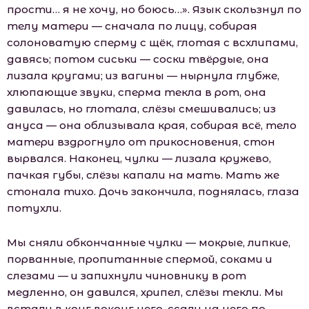
прости… я не хочу, но боюсь…». Язык скользнул по
телу матери — сначала по лицу, собирая
солоноватую сперму с щёк, глотая с всхлипами,
давясь; потом сиськи — соски твёрдые, она
лизала кругами; из вагины — нырнула глубже,
хлюпающие звуки, сперма текла в рот, она
давилась, но глотала, слёзы смешивались; из
ануса — она облизывала края, собирая всё, тело
матери вздрогнуло от прикосновения, стон
вырвался. Наконец, чулки — лизала кружево,
пачкая губы, слёзы капали на мать. Мать же
стонала тихо. Дочь закончила, поднялась, глаза
потухли.
Мы сняли обкончанные чулки — мокрые, липкие,
порванные, пропитанные спермой, соками и
слезами — и запихнули чиновнику в рот
медленно, он давился, хрипел, слёзы текли. Мы
встали в круг вокруг него, ссали на него по