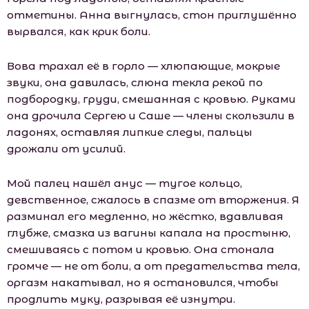
отметины. Анна выгнулась, стон приглушённо
вырвался, как крик боли.
Вова трахал её в горло — хлюпающие, мокрые
звуки, она давилась, слюна текла рекой по
подбородку, груди, смешанная с кровью. Руками
она дрочила Сергею и Саше — члены скользили в
ладонях, оставляя липкие следы, пальцы
дрожали от усилий.
Мой палец нашёл анус — тугое кольцо,
девственное, сжалось в спазме от вторжения. Я
разминал его медленно, но жёстко, вдавливая
глубже, смазка из вагины капала на простыню,
смешиваясь с потом и кровью. Она стонала
громче — не от боли, а от предательства тела,
оргазм накатывал, но я остановился, чтобы
продлить муку, разрывая её изнутри.