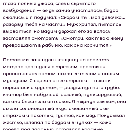
глаза полные ужаса, слёз и скрытого
возбуждения — её дыхание участилось, бёдра
сжались, и я подумал: «Скоро и ты, моя девочка…
разорву тебя на части.» Муж хрипел, пытаясь
вырваться, но Вадим держал его за волосы,
заставляя смотреть: «Смотри, как твою жену
превращают в рабыню, как она корчится.»
Потом мы закинули женщину на кровать —
матрас прогнулся с треском, простыни
пропитались потом, пахли её телом и нашим
мускусом. Я сорвал с неё стринги — ткань
порвалась с хрустом, — раздвинул ноги грубо:
клитор был набухший, розовый, пульсирующий,
вагина блестела от соков. Я нырнул языком, она
имела солоноватый вкус, смешанный с её
страхом и похотью, густой, как мёд. Покусывал
жёстко, шлёпал по бёдрам в чулках — кожа
горела под ладонью, оставляя красные