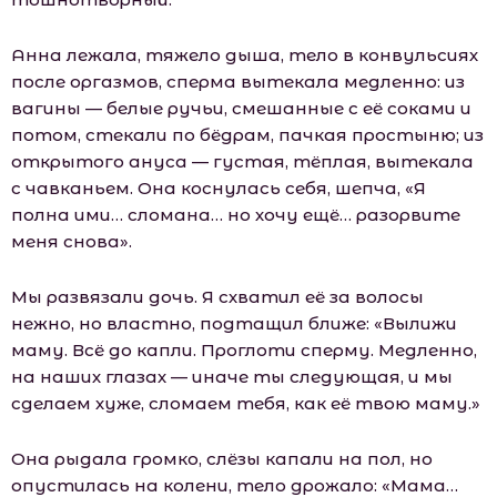
Анна лежала, тяжело дыша, тело в конвульсиях
после оргазмов, сперма вытекала медленно: из
вагины — белые ручьи, смешанные с её соками и
потом, стекали по бёдрам, пачкая простыню; из
открытого ануса — густая, тёплая, вытекала
с чавканьем. Она коснулась себя, шепча, «Я
полна ими… сломана… но хочу ещё… разорвите
меня снова».
Мы развязали дочь. Я схватил её за волосы
нежно, но властно, подтащил ближе: «Вылижи
маму. Всё до капли. Проглоти сперму. Медленно,
на наших глазах — иначе ты следующая, и мы
сделаем хуже, сломаем тебя, как её твою маму.»
Она рыдала громко, слёзы капали на пол, но
опустилась на колени, тело дрожало: «Мама…