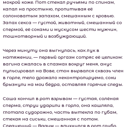
мокрой коже. Пот стекал ручьями по спинам,
капал на простыню, пропитывая её
солоноватым запахом, смешанным с кровью.
Запах секса — густой, животный, смешанный со
спермой, её соками и мускусом шести мужчин,
тошнотворный и возбуждающий.
Через минуту она выгнулась, как лук в
натяжении, — первый оргазм сотряс её целиком:
вагина сжалась в спазмах вокруг меня, анус
пульсировал на Вове, стон вырвался сквозь член
в горле, тело дрожало неконтролируемо, соки
брызнули на мои бёдра, оставляя горячие следы.
Саша кончил в рот взрывом — густая, солёная
сперма, струи ударили в горло, она кашляла,
глотала судорожно, часть вытекла по губам,
стекая на сиськи, смешанная с потом.
Следующий — Вадим — впихнулся в рот грубо,