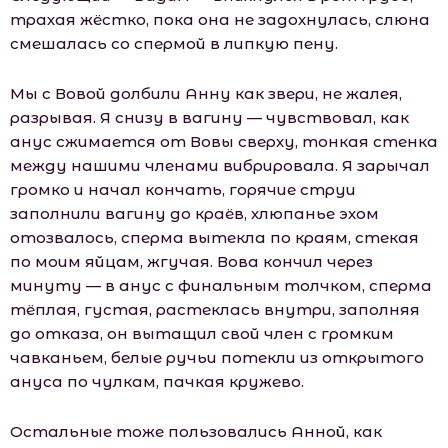
трахая жёстко, пока она не задохнулась, слюна
смешалась со спермой в липкую пену.
Мы с Вовой долбили Анну как звери, не жалея,
разрывая. Я снизу в вагину — чувствовал, как
анус сжимается от Вовы сверху, тонкая стенка
между нашими членами вибрировала. Я зарычал
громко и начал кончать, горячие струи
заполнили вагину до краёв, хлюпанье эхом
отозвалось, сперма вытекла по краям, стекая
по моим яйцам, жгучая. Вова кончил через
минуту — в анус с финальным толчком, сперма
тёплая, густая, растеклась внутри, заполняя
до отказа, он вытащил свой член с громким
чавканьем, белые ручьи потекли из открытого
ануса по чулкам, пачкая кружево.
Остальные тоже пользовались Анной, как