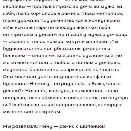
сволочи» — против страха за дочь, за мужа, за
себя, тело корчилось в ремнях. Глаза метались,
тело дрожало под ремнями, как в конвульсиях.
«Мы все шестеро по очереди жёстко тебя
оттрахаем и унизим на глазах у мужа и дочери,»
— сказал я, голос низкий, как рык хищника. «Ты
будешь охотно нас ублажать, умолять о
большем — иначе мы всё равно сделаем всё то
же самое сначала с тобой, а потом и дочерью,
медленно, болезненно, разрывая её на части.»
Она молчала долго, внутренний конфликт
бушевал: «Не могу… но ради неё… о Боже, что я
делаю?» Наконец, кивнула, сломленная, глаза
потухли, тело обмякло в покорности, но внутри
всё ещё тлела искра сопротивления, которую
мы вот-вот раздавим.
Мы развязали Анну — ремни с шипением