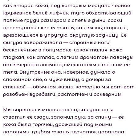
как вторая кожа, под которым мерцало чёрное
кружевное бельё: лифчик, туго обхватывающий
полные груди размером с спелые дыни, соски
проступали сквозь ткань, как вызов; стринги,
врезающиеся в упругую, округлую задницу. Её
фигура завораживала — стройные ноги,
бесконечные в полумраке, узкая талия, кожа
гладкая, как атлас, с лёгким ароматом лаванды
от вечернего лосьона, смешанным с теплом её
тела. Внутренне она, наверное, думала о
спокойном сне, о муже внизу, о дочери за
стенкой — обычная жизнь, которую мы вот-вот
разобьём вдребезги, растопчем и оскверним.
Мы ворвались молниеносно, как ураган: я
схватил её сзади, заломил руки за спину — её
кожа была горячей, дрожащей под моими
ладонями, грубая ткань перчаток царапала