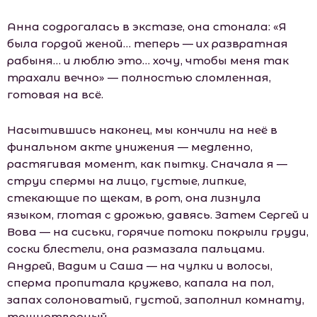
Анна содрогалась в экстазе, она стонала: «Я
была гордой женой… теперь — их развратная
рабыня… и люблю это… хочу, чтобы меня так
трахали вечно» — полностью сломленная,
готовая на всё.
Насытившись наконец, мы кончили на неё в
финальном акте унижения — медленно,
растягивая момент, как пытку. Сначала я —
струи спермы на лицо, густые, липкие,
стекающие по щекам, в рот, она лизнула
языком, глотая с дрожью, давясь. Затем Сергей и
Вова — на сиськи, горячие потоки покрыли груди,
соски блестели, она размазала пальцами.
Андрей, Вадим и Саша — на чулки и волосы,
сперма пропитала кружево, капала на пол,
запах солоноватый, густой, заполнил комнату,
тошнотворный.