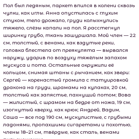
Пол был ледяным, паркет впился в колени сквозь
чулки, как иглы. Анна опустилась с глухим
стуком, тело дрожало, груди колыхнулись
тяжело, слёзы капали на пол. Я расстегнул
ширинку грубо, ткань зашуршала. Мой член — 22
см, толстый, с венами, как вздутые реки,
головка блестела от преякулята — вырвался
наружу, ударив по воздуху тяжёлым запахом
мускуса и пота. Остальные окружили её
кольцом, снимая штаны с рычанием, как звери:
Сергей — коренастый громила с татуировкой
дракона на груди, шрамами на кулаках, 20 см,
толстый как запястье, пахнущий потом; Вова
— жилистый, с шрамом на бедре от ножа, 19 см,
изогнутый кверху, как крюк; Андрей, Вадим,
Саша — все под 190 см, мускулистые, с грубыми
ладонями, пропахшими сигаретами и похотью,
члены 18–21 см, твёрдые, как сталь, венами