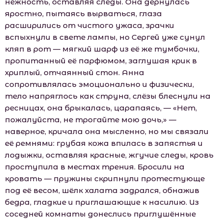
нежность, оставляя следы. Она дернулась
яростно, пытаясь вырваться, глаза
расширились от чистого ужаса, зрачки
вспыхнули в свете лампы, но Сергей уже сунул
кляп в рот — мягкий шарф из её же тумбочки,
пропитанный её парфюмом, заглушая крик в
хриплый, отчаянный стон. Анна
сопротивлялась эмоционально и физически,
тело напряглось как струна, слёзы блеснули на
ресницах, она брыкалась, царапаясь, — «Нет,
пожалуйста, не трогайте мою дочь,» —
наверное, кричала она мысленно, но мы связали
её ремнями: грубая кожа впилась в запястья и
лодыжки, оставляя красные, жгучие следы, кровь
проступила в местах трения. Бросили на
кровать — пружины скрипнули протестующе
под её весом, шёлк халата задрался, обнажив
бедра, гладкие и приглашающие к насилию. Из
соседней комнаты донеслись приглушённые