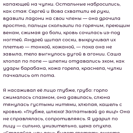
капающей на чулки. Остальные набросились,
как стая: Сергей и Вова схватили её руки,
вдавили ладони на свои члены — она дрочила
яростно, пальцы скользили по горячим, преющим
венам, сжимая до боли, кровь сочилась из-под
ногтей. Андрей щипал соски, выкручивал их
плетью — тонкой, кожаной, — пока она не
завыла, тело выгнулось дугой в агонии. Саша
хлопал по попе — шлепки отдавались эхом, как
удары барабана, кожа горела, краснела, чулки
пачкались от пота.
Я насаживал её лицо глубже, грубо: горло
сжималось спазмом, она давилась, слюна
тянулась густыми нитями, хлюпая, кашель с
кровью. «Глубже, шлюха! Заглатывай до яиц!» Она
не справлялась, сопротивляясь. Я ударил по
лицу — сильно, унизительно, щека опухла.
«Старайся, или дочь будет глотать вместо