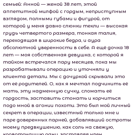
семьей: Анной — женой 38 лет, этой
аппетитной милфой с гордым, неприступным
взглядом, полными губами и фигурой, от
которой у меня давно слюнки текли — высокая
грудь четвертого размера, тонкая талия,
переходящая в широкие бедра, и аура
абсолютной уверенности в себе. А ещё дочка 18
лет — моя собственная девушка, с которой я
тайком встречался пару месяцев, пока мы
разрабатывали операцию и уточняли у
клиента детали. Мы с дочуркой скрывали это
от её родителей. О, как я мечтал подчинить её
мать, эту надменную сучку, сломать её
гордость, заставить стонать и корчиться
подо мной в агонии похоти. Это был мой личный
секрет в операции, известный только мне и
паре доверенных парней, добавлявший остроты
моему предвкушению, как соль на свежую,
кровоточащую рану, заставляя член