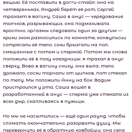
вещью. Её поставили в догги-стайл: она на
четвереньках, Андрей берёт её рот, Сергей
трахает в вагину, Саша в анус — чередование
толчков, разрывающих, она подмахивала
яростно, оргазмы следовали один за другим —
крики эхом разносились по комнате, конвульсии
сотрясали её тело, соки брызгали на пол,
смешанные с потом и спермой. Потом мы снова
положили её в позу наездницы: я трахал в анус
сверху, Вова в вагину снизу, она выла, тело
дрожало, соски торчали от щипков, пот стекал
по телу. Мы положили Анну на бок: Вадим
пристроился у рта, Саша вошёл в
разработанный в анус — сперма уже стекала из
всех дыр, скапливаясь в лужицы.
Но мы не насытились — ещё один раунд, чтобы
сломать окончательно, разорвать душу. Мы
перевернули её в обратную ковбойшу: она села