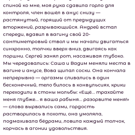
спиной ко мне, моя рука сдавила горло для
контроля, член вошёл в анус снизу —
растянутый, горящий от предыдущих
вторжений, разрывающийся. Андрей встал
спереди, вдавил в вагину свой 20-
сантиметровый ствол и мы начали двигаться
синхронно, толчки вверх-вниз, двигаясь как
поршни. Сергей занял рот, насаживая глубоко.
Мы чередовались: Саша и Вадим меняли места в
вагине и анусе, Вова щипал соски. Она кончала
непрерывно — оргазмы сливались в один
бесконечный, тело билось в конвульсиях, крики
переходили в стоны мольбы: «Ещё… трахайте
меня глубже… я ваша рабыня… разорвите меня!»
— слова вырвались сами, гордость
растворилась в похоти, она умоляла,
подмахивала бёдрами, ловила каждый толчок,
корчась в агонии удовольствия.