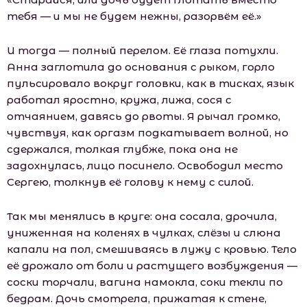
тебя — и мы не будем нежны, разорвём её.»
И тогда — полный перелом. Её глаза потухли.
Анна заглотила до основания с рыком, горло
пульсировало вокруг головки, как в тисках, язык
работал яростно, кружа, лижа, сося с
отчаянием, давясь до рвоты. Я рычал громко,
чувствуя, как оргазм подкатывает волной, но
сдержался, толкая глубже, пока она не
задохнулась, лицо посинело. Освободил место
Сергею, толкнув её голову к нему с силой.
Так мы менялись в круге: она сосала, дрочила,
униженная на коленях в чулках, слёзы и слюна
капали на пол, смешиваясь в лужу с кровью. Тело
её дрожало от боли и растущего возбуждения —
соски торчали, вагина намокла, соки текли по
бедрам. Дочь смотрела, прижатая к стене,