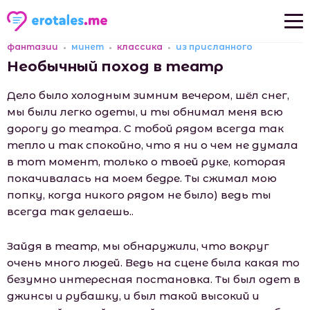
фантазии
минет
классика
из присланного
Новые рассказы
Необычный поход в театр
Популярные рассказы
Дело было холодным зимним вечером, шёл снег,
мы были легко одеты, и ты обнимал меня всю
дорогу до театра. С тобой рядом всегда так
тепло и так спокойно, что я ни о чем не думала
в тот момент, только о твоей руке, которая
покачивалась на моем бедре. Ты сжимал мою
попку, когда никого рядом не было) ведь ты
всегда так делаешь..
Зайдя в театр, мы обнаружили, что вокруг
очень много людей. Ведь на сцене была какая то
безумно интересная постановка. Ты был одет в
джинсы и рубашку, и был такой высокий и