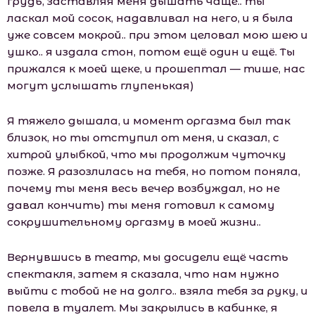
грудь, заставляя меня дышать чаще.. ты
ласкал мой сосок, надавливал на него, и я была
уже совсем мокрой.. при этом целовал мою шею и
ушко.. я издала стон, потом ещё один и ещё. Ты
прижался к моей щеке, и прошептал — тише, нас
могут услышать глупенькая)
Я тяжело дышала, и момент оргазма был так
близок, но ты отступил от меня, и сказал, с
хитрой улыбкой, что мы продолжим чуточку
позже. Я разозлилась на тебя, но потом поняла,
почему ты меня весь вечер возбуждал, но не
давал кончить) ты меня готовил к самому
сокрушительному оргазму в моей жизни..
Вернувшись в театр, мы досидели ещё часть
спектакля, затем я сказала, что нам нужно
выйти с тобой не на долго.. взяла тебя за руку, и
повела в туалет. Мы закрылись в кабинке, я