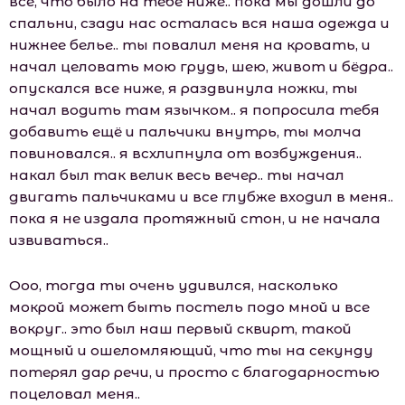
все, что было на тебе ниже.. пока мы дошли до
спальни, сзади нас осталась вся наша одежда и
нижнее белье.. ты повалил меня на кровать, и
начал целовать мою грудь, шею, живот и бёдра..
опускался все ниже, я раздвинула ножки, ты
начал водить там язычком.. я попросила тебя
добавить ещё и пальчики внутрь, ты молча
повиновался.. я всхлипнула от возбуждения..
накал был так велик весь вечер.. ты начал
двигать пальчиками и все глубже входил в меня..
пока я не издала протяжный стон, и не начала
извиваться..
Ооо, тогда ты очень удивился, насколько
мокрой может быть постель подо мной и все
вокруг.. это был наш первый сквирт, такой
мощный и ошеломляющий, что ты на секунду
потерял дар речи, и просто с благодарностью
поцеловал меня..