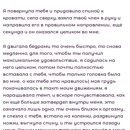
Я повернула тебя и придавила спиной к
кровати, села сверху, взяла твой член в руку и
направила его в правильном направлении.. ещё
секунда и он оказался целиком во мне..
Я двигала бёдрами то очень быстро, то снова
медленно, для того, чтобы ты получил
максимальное удовольствие.. я садилась на
него целиком, потом почти полностью
вставала с тебя, чтобы только головка была
во мне.. о как тебе это нравилось) моя грудь
покачивалась в такт моим движениям, я
наращивала темп, и вскоре почувствовала, как
он ещё больше затвердел внутри меня, это
означало лишь одно, ты очень близок к оргазму..
я слезла с тебя, встала на коленки, раздвинула
ножки, выгнула спину, и ты устроился позади
меня. Одним мощным толчком ты вошёл в меня