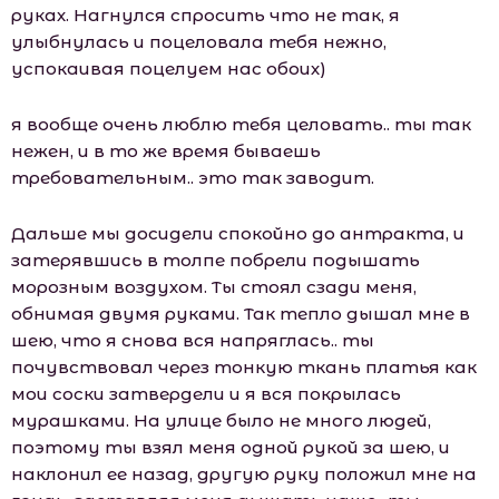
руках. Нагнулся спросить что не так, я
улыбнулась и поцеловала тебя нежно,
успокаивая поцелуем нас обоих)
я вообще очень люблю тебя целовать.. ты так
нежен, и в то же время бываешь
требовательным.. это так заводит.
Дальше мы досидели спокойно до антракта, и
затерявшись в толпе побрели подышать
морозным воздухом. Ты стоял сзади меня,
обнимая двумя руками. Так тепло дышал мне в
шею, что я снова вся напряглась.. ты
почувствовал через тонкую ткань платья как
мои соски затвердели и я вся покрылась
мурашками. На улице было не много людей,
поэтому ты взял меня одной рукой за шею, и
наклонил ее назад, другую руку положил мне на