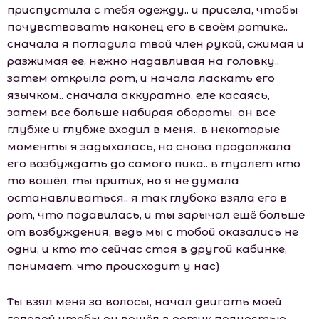
приспустила с тебя одежду.. и присела, чтобы
почувствовать наконец его в своём ротике..
сначала я погладила твой член рукой, сжимая и
разжимая ее, нежно надавливая на головку..
затем открыла рот, и начала ласкать его
язычком.. сначала аккуратно, еле касаясь,
затем все больше набирая обороты, он все
глубже и глубже входил в меня.. в некоторые
моменты я задыхалась, но снова продолжала
его возбуждать до самого пика.. в туалет кто
то вошёл, ты притих, но я не думала
останавливаться.. я так глубоко взяла его в
рот, что подавилась, и ты зарычал ещё больше
от возбуждения, ведь мы с тобой оказались не
одни, и кто то сейчас стоя в другой кабинке,
понимает, что происходит у нас)
Ты взял меня за волосы, начал двигать моей
головой чтобы он вошёл в ротик полностью,