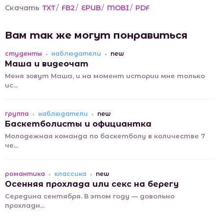
Скачать
TXT
/
FB2
/
EPUB
/
MOBI
/
PDF
Вам так же могут понравиться
студенты
наблюдатели
new
Маша и видеочат
Меня зовут Маша, и на момент истории мне только
ис...
группа
наблюдатели
new
Баскетболисты и официантка
Молодежная команда по баскетболу в количестве 7
че...
романтика
классика
new
Осенняя прохлада или секс на берегу
Середина сентября. В этом году — довольно
прохладн...