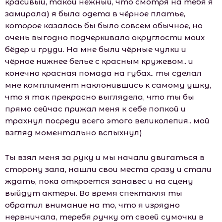
красивый, такой нежный, что смотря на тебя я
замирала) я была одета в чёрное платье,
которое казалось бы было совсем обычное, но
очень выгодно подчеркивало округлости моих
бёдер и груди. На мне были чёрные чулки и
чёрное нижнее белье с красным кружевом.. и
конечно красная помада на губах.. ты сделал
мне комплимент наклонившись к самому ушку,
что я так прекрасно выглядела, что ты бы
прямо сейчас прижал меня к себе попкой и
трахнул посреди всего этого великолепия.. мой
взгляд моментально вспыхнул)
Ты взял меня за руку и мы начали двигаться в
сторону зала, нашли свои места сразу и стали
ждать, пока откроется занавес и на сцену
выйдут актёры. Во время спектакля ты
обратил внимание на то, что я изрядно
нервничала, теребя ручку от своей сумочки в