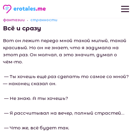
фантазии
странности
Новые рассказы
Всё и сразу
Популярные рассказы
Вот он лежит передо мной такой милый, такой
красивый. Но он не знает, что я задумала на
этот раз. Он молчал, а это значит, думал о
чём-то.
— Ты хочешь ещё раз сделать то самое со мной?
— наконец сказал он.
— Не знаю. А ты хочешь?
— Я рассчитывал на вечер, полный страстей…
— Что же, всё будет так.