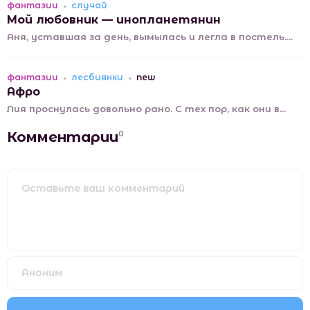
фантазии
случай
Мой любовник — инопланетянин
Аня, уставшая за день, вымылась и легла в постель....
фантазии
лесбиянки
new
Афро
Лия проснулась довольно рано. С тех пор, как они в...
Комментарии
0