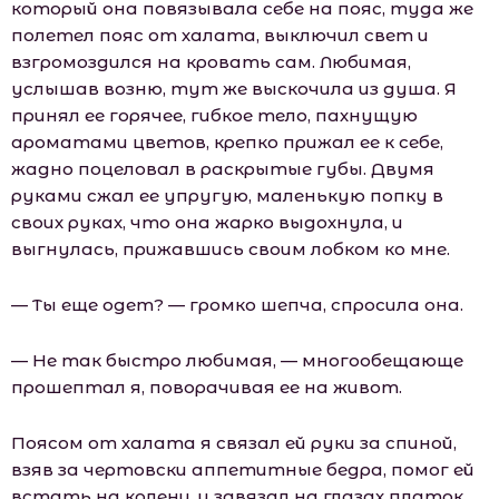
который она повязывала себе на пояс, туда же
полетел пояс от халата, выключил свет и
взгромоздился на кровать сам. Любимая,
услышав возню, тут же выскочила из душа. Я
принял ее горячее, гибкое тело, пахнущую
ароматами цветов, крепко прижал ее к себе,
жадно поцеловал в раскрытые губы. Двумя
руками сжал ее упругую, маленькую попку в
своих руках, что она жарко выдохнула, и
выгнулась, прижавшись своим лобком ко мне.
— Ты еще одет? — громко шепча, спросила она.
— Не так быстро любимая, — многообещающе
прошептал я, поворачивая ее на живот.
Поясом от халата я связал ей руки за спиной,
взяв за чертовски аппетитные бедра, помог ей
встать на колени, и завязал на глазах платок.