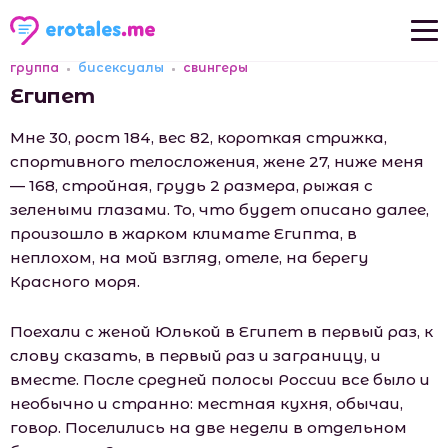
группа
бисексуалы
свингеры
Новые рассказы
Египет
Популярные рассказы
Мне 30, рост 184, вес 82, короткая стрижка,
спортивного телосложения, жене 27, ниже меня
— 168, стройная, грудь 2 размера, рыжая с
зелеными глазами. То, что будет описано далее,
произошло в жарком климате Египта, в
неплохом, на мой взгляд, отеле, на берегу
Красного моря.
Поехали с женой Юлькой в Египет в первый раз, к
слову сказать, в первый раз и заграницу, и
вместе. После средней полосы России все было и
необычно и странно: местная кухня, обычаи,
говор. Поселились на две недели в отдельном