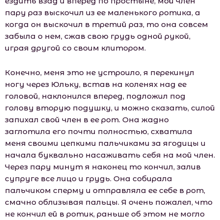
ездить взад и вперед по простыне, мой член
пару раз выскочил из ее маленького ротика, а
когда он выскочил в третий раз, то она совсем
забыла о нем, сжав свою грудь одной рукой,
играя другой со своим клитором.
Конечно, меня это не устроило, я перекинул
ногу через Юльку, встав на коленях над ее
головой, наклонился вперед, подложил под
голову вторую подушку, и можно сказать, силой
запихал свой член в ее рот. Она жадно
заглотила его почти полностью, схватила
меня своими цепкими пальчиками за ягодицы и
начала буквально насаживать себя на мой член.
Через пару минут я наконец то кончил, залив
супруге все лицо и грудь. Она собирала
пальчиком сперму и отправляла ее себе в рот,
смачно облизывая пальцы. Я очень пожалел, что
не кончил ей в ротик, раньше об этом не могло