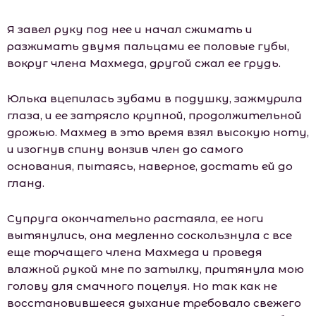
Я завел руку под нее и начал сжимать и
разжимать двумя пальцами ее половые губы,
вокруг члена Махмеда, другой сжал ее грудь.
Юлька вцепилась зубами в подушку, зажмурила
глаза, и ее затрясло крупной, продолжительной
дрожью. Махмед в это время взял высокую ноту,
и изогнув спину вонзив член до самого
основания, пытаясь, наверное, достать ей до
гланд.
Супруга окончательно растаяла, ее ноги
вытянулись, она медленно соскользнула с все
еще торчащего члена Махмеда и проведя
влажной рукой мне по затылку, притянула мою
голову для смачного поцелуя. Но так как не
восстановившееся дыхание требовало свежего