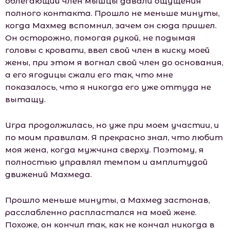
облегающий член мышцы давали ощущения
полного контакта. Прошло не меньше минуты,
когда Махмед вспомнил, зачем он сюда пришел.
Он осторожно, помогая рукой, не подымая
головы с кровати, ввел свой член в киску моей
жены, при этом я вогнал свой член до основания,
а его ягодицы сжали его так, что мне
показалось, что я никогда его уже оттуда не
вытащу.
Игра продолжилась, но уже при моем участии, и
по моим правилам. Я прекрасно знал, что любит
моя жена, когда мужчина сверху. Поэтому, я
полностью управлял темпом и амплитудой
движений Махмеда.
Прошло меньше минуты, а Махмед застонав,
расслабленно распластался на моей жене.
Похоже, он кончил так, как не кончал никогда в