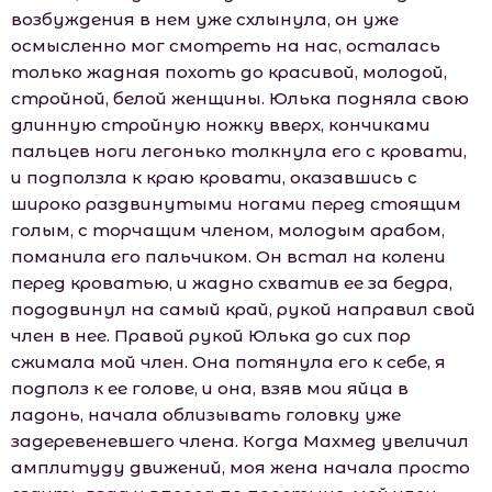
возбуждения в нем уже схлынула, он уже
осмысленно мог смотреть на нас, осталась
только жадная похоть до красивой, молодой,
стройной, белой женщины. Юлька подняла свою
длинную стройную ножку вверх, кончиками
пальцев ноги легонько толкнула его с кровати,
и подползла к краю кровати, оказавшись с
широко раздвинутыми ногами перед стоящим
голым, с торчащим членом, молодым арабом,
поманила его пальчиком. Он встал на колени
перед кроватью, и жадно схватив ее за бедра,
пододвинул на самый край, рукой направил свой
член в нее. Правой рукой Юлька до сих пор
сжимала мой член. Она потянула его к себе, я
подполз к ее голове, и она, взяв мои яйца в
ладонь, начала облизывать головку уже
задеревеневшего члена. Когда Махмед увеличил
амплитуду движений, моя жена начала просто