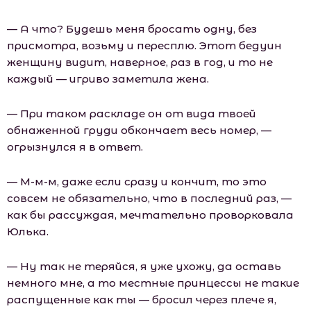
— А что? Будешь меня бросать одну, без
присмотра, возьму и пересплю. Этот бедуин
женщину видит, наверное, раз в год, и то не
каждый — игриво заметила жена.
— При таком раскладе он от вида твоей
обнаженной груди обкончает весь номер, —
огрызнулся я в ответ.
— М-м-м, даже если сразу и кончит, то это
совсем не обязательно, что в последний раз, —
как бы рассуждая, мечтательно проворковала
Юлька.
— Ну так не теряйся, я уже ухожу, да оставь
немного мне, а то местные принцессы не такие
распущенные как ты — бросил через плече я,