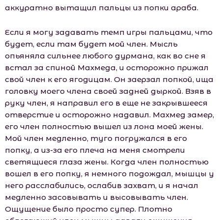
аккуратно вытащил пальцы из попки араба.
Если я могу задавать темп игры пальцами, что
будет, если там будет мой член. Мысль
опьяняла сильнее любого дурмана, как во сне я
встал за спиной Махмеда, и осторожно прижал
свой член к его ягодицам. Он заерзал попкой, ища
головку моего члена своей задней дыркой. Взяв в
руку член, я направил его в еще не закрывшееся
отверстие и осторожно надавил. Махмед замер,
его член полностью вышел из лона моей жены.
Мой член медленно, туго погружался в его
попку, а из-за его плеча на меня смотрели
светящиеся глаза жены. Когда член полностью
вошел в его попку, я немного подождал, мышцы у
него расслабились, ослабив захват, и я начал
медленно засовывать и высовывать член.
Ощущение было просто супер. Плотно