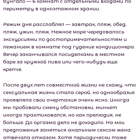
бунгало — 6 комнат с отдельными входами по
периметру в одноэтажном здании.
Режим дня расслаблял — завтрак, пляж, обед,
пляж, ужин, пляж. Нежное море чередовалось
экскурсиями по достопримечательностям и
лежанием в комнате под гудение кондиционера.
Вечер заканчивался посиделками в местном
баре за кружкой пива или чего-нибудь еще
крепче.
После двух лет совместной жизни не скажу, что
сексуальная жизнь стала серой, но однообразие
проявляла свои очертания очень ясно. Иногда
мы пробовали смену обстановки, миньет
иногда практиковался, но как прелюдия, не
больше. До оргазма дело не доходило. На мои
предложения заняться анальным сексом жена
отвечала отказом. Хотя периодически тоже