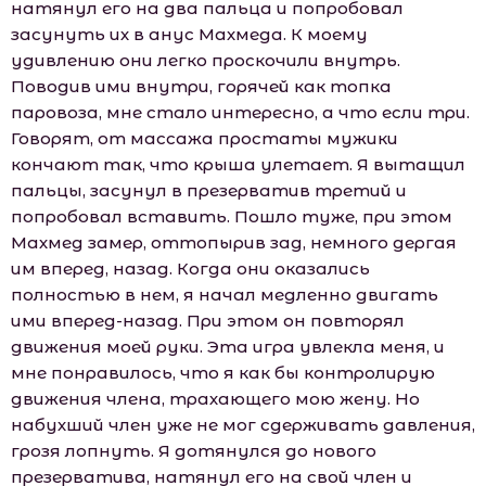
натянул его на два пальца и попробовал
засунуть их в анус Махмеда. К моему
удивлению они легко проскочили внутрь.
Поводив ими внутри, горячей как топка
паровоза, мне стало интересно, а что если три.
Говорят, от массажа простаты мужики
кончают так, что крыша улетает. Я вытащил
пальцы, засунул в презерватив третий и
попробовал вставить. Пошло туже, при этом
Махмед замер, оттопырив зад, немного дергая
им вперед, назад. Когда они оказались
полностью в нем, я начал медленно двигать
ими вперед-назад. При этом он повторял
движения моей руки. Эта игра увлекла меня, и
мне понравилось, что я как бы контролирую
движения члена, трахающего мою жену. Но
набухший член уже не мог сдерживать давления,
грозя лопнуть. Я дотянулся до нового
презерватива, натянул его на свой член и