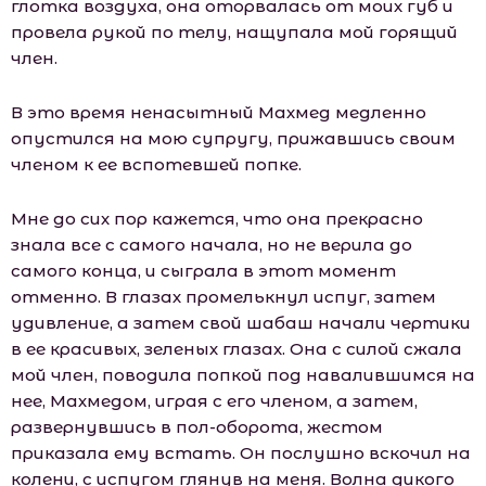
глотка воздуха, она оторвалась от моих губ и
провела рукой по телу, нащупала мой горящий
член.
В это время ненасытный Махмед медленно
опустился на мою супругу, прижавшись своим
членом к ее вспотевшей попке.
Мне до сих пор кажется, что она прекрасно
знала все с самого начала, но не верила до
самого конца, и сыграла в этот момент
отменно. В глазах промелькнул испуг, затем
удивление, а затем свой шабаш начали чертики
в ее красивых, зеленых глазах. Она с силой сжала
мой член, поводила попкой под навалившимся на
нее, Махмедом, играя с его членом, а затем,
развернувшись в пол-оборота, жестом
приказала ему встать. Он послушно вскочил на
колени, с испугом глянув на меня. Волна дикого