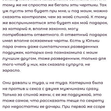
тому же не спроста же бегали эти чертики. Так
уж пусть это будет при мне, и под моим, можно
сказать контролем, чем за моей спиной. К тому
же восприниматься это будет как мой подарок,
за который я, вполне законно, могу
потребовать ответного. А ответный подарок
имел вполне осязаемые черты. Есть у Юльки
пара очень даже симпатичных разведенных
подружек, которых она познакомила с моим
лучшим другом, тоже разведенным, только для
того чтоб у них, как сказала супруга, не
зарасло.
Они давали и туда, и не туда. Катерина была
не против и секса с двумя мужчинами сразу.
Только за спиной жены, с ее же подружкой, это
тоже самое, что рассказать теще по секрету
про недостатки ее дочери. При первой же ссоре