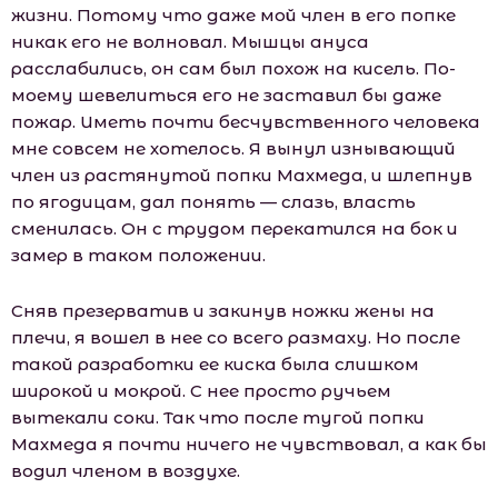
жизни. Потому что даже мой член в его попке
никак его не волновал. Мышцы ануса
расслабились, он сам был похож на кисель. По-
моему шевелиться его не заставил бы даже
пожар. Иметь почти бесчувственного человека
мне совсем не хотелось. Я вынул изнывающий
член из растянутой попки Махмеда, и шлепнув
по ягодицам, дал понять — слазь, власть
сменилась. Он с трудом перекатился на бок и
замер в таком положении.
Сняв презерватив и закинув ножки жены на
плечи, я вошел в нее со всего размаху. Но после
такой разработки ее киска была слишком
широкой и мокрой. С нее просто ручьем
вытекали соки. Так что после тугой попки
Махмеда я почти ничего не чувствовал, а как бы
водил членом в воздухе.