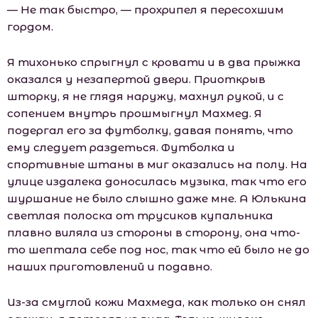
— Не так быстро, — прохрипел я пересохшим
гордом.
Я тихонько спрыгнул с кровати и в два прыжка
оказался у незапертой двери. Приоткрыв
шторку, я не глядя наружу, махнул рукой, и с
сопением внутрь прошмыгнул Махмед. Я
подергал его за футболку, давая понять, что
ему следует раздеться. Футболка и
спортивные штаны в миг оказались на полу. На
улице издалека доносилась музыка, так что его
шуршание не было слышно даже мне. А Юлькина
светлая полоска от трусиков купальника
плавно виляла из стороны в сторону, она что-
то шептала себе под нос, так что ей было не до
наших приготовлений и подавно.
Из-за смуглой кожи Махмеда, как только он снял