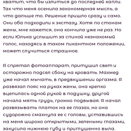
хватит, что бы излиться до последней капли.
Так что меня осенила закономерная мысль, а
что дальше то. Решение пришло сразу и само.
Они оба подходили к экстазу. Хотя по стонам
жены, мне кажется, она кончила уже не раз. Но
если Юлька услышит за спиной незнакомый
голос, находясь в таком пикантном положении,
может случиться страшное.
Я спрятал фотоаппарат, притушил свет и
осторожно подсел сбоку на кровать. Махмед
уже начал мычать, в предвкушении оргазма. Я
развязал пояс на руках жены, она крепко
вцепилась одной рукой в подушку, другой
начала мять грудь, громко подвывая. Я начал
развязывать платок на ее глазах, но она
судорожно смахнула ее с головы, уставившись
на меня широко открытыми, зелеными глазами,
закусила нижнюю губу и приглушенно выла.