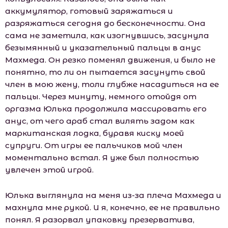
аккумулятор, готовый заряжаться и
разряжаться сегодня до бесконечности. Она
сама не заметила, как изогнувшись, засунула
безымянный и указательный пальцы в анус
Махмеда. Он резко поменял движения, и было не
понятно, то ли он пытается засунуть свой
член в мою жену, толи глубже насадиться на ее
пальцы. Через минуту, немного отойдя от
оргазма Юлька продолжила массировать его
анус, от чего араб стал вилять задом как
маркитанская лодка, буравя киску моей
супруги. От игры ее пальчиков мой член
моментально встал. Я уже был полностью
увлечен этой игрой.
Юлька выглянула на меня из-за плеча Махмеда и
махнула мне рукой. И я, конечно, ее не правильно
понял. Я разорвал упаковку презерватива,