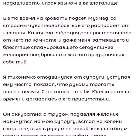
надавливать, играя языком в ее влагалище.
В это время на кровать подсел Мухмед, со
стороны чувствовалось, как его распирает от
желания. Какая-то вибрация распространялась
от него по комнате, и даже меня, затеявшего и
блестяще спланировавшего сегодняшнее
мероприятие, бросило в жар от предстоящих
событий.
Я тихонечко отодвинулся от супруги, уступая
ему место, показал, что руками трогать
ничего нельзя. Я не хотел, что бы Юлька раньше
времени догадалась о его присутствии.
Он аккуратно, с трудом подавляя желание,
накинутся на мою супругу, встал на колени
сзади нее, взял в руку торчащий, как шлагбаум
член и провел по половым губам, начал