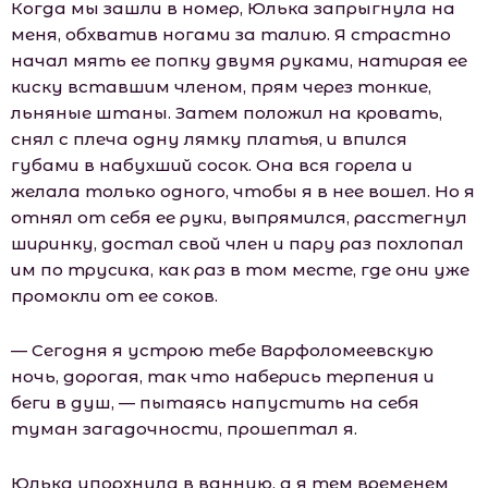
Когда мы зашли в номер, Юлька запрыгнула на
меня, обхватив ногами за талию. Я страстно
начал мять ее попку двумя руками, натирая ее
киску вставшим членом, прям через тонкие,
льняные штаны. Затем положил на кровать,
снял с плеча одну лямку платья, и впился
губами в набухший сосок. Она вся горела и
желала только одного, чтобы я в нее вошел. Но я
отнял от себя ее руки, выпрямился, расстегнул
ширинку, достал свой член и пару раз похлопал
им по трусика, как раз в том месте, где они уже
промокли от ее соков.
— Сегодня я устрою тебе Варфоломеевскую
ночь, дорогая, так что наберись терпения и
беги в душ, — пытаясь напустить на себя
туман загадочности, прошептал я.
Юлька упорхнула в ванную, а я тем временем