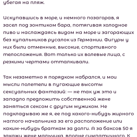
убегая на пляж.
Искупавшись в море, и немного позагорав, я
засел под зонтиком бара, потягивая холодное
пиво и наслаждаясь видом на море и загорающих
без купальников русалок из Германии. Фигуры у
них были отменные, высокие, спортивного
телосложения. Вот только их волевые лица, с
резкими чертами отталкивали.
Так незаметно я порядком набрался, и мои
мысли полетели в пугающие высоты
сексуальных фантазий: — не так уж это и
западло предложить собственной жене
заняться сексом с другим мужиком. Не
подкладываю же я, ее под какого-нибудь жирного
наглого начальника за его расположение или
каким-нибудь браткам за долги. А за баксов 50 я
закажу жене мaльчика, вполне симпатичного. К