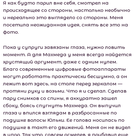
Я как будто парил вне себя, смотрел на
происходящее со стороны, настолько необычно
и нереально это выглядело со стороны. Меня
посетила неожиданная идея, снять все это на
фото.
Пока у супруги завязаны глаза, нужно ловить
момент. А для Махмеда у меня всегда найдется
хрустящий аргумент, даже с одним нулем.
Благо современные цифровые фотоаппараты
могут работать практически бесшумно, а он
лежит вот здесь, на столе перед зеркалом —
протяни руку и возьми. Что я и сделал. Сделав
пару снимков со спины, я аккуратно зашел
сбоку, боясь спугнуть Махмеда. Он выпучил
глаза и впился взглядам в разбросанные по
подушке волосы Юльки. Ее голова носилась по
подушке в такт его движений. Меня он не видел
в упор. Так что, совсем осмелев, я прибавил еще