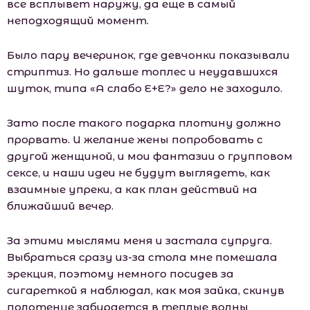
все всплывет наружу, да еще в самый
неподходящий момент.
Было пару вечеринок, где девчонки показывали
стриптиз. Но дальше топлес и неудавшихся
шуток, типа «А слабо Е+Е?» дело не заходило.
Зато после такого подарка плотину должно
прорвать. И желание жены попробовать с
другой женщиной, и мои фантазии о групповом
сексе, и наши идеи не будут выглядеть, как
взаимные упреки, а как план действий на
ближайший вечер.
За этими мыслями меня и застала супруга.
Выбраться сразу из-за стола мне помешала
эрекция, поэтому немного посидев за
сигареткой я наблюдал, как моя зайка, скинув
полотенце забирается в теплые волны