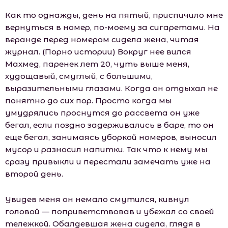
Как то однажды, день на пятый, приспичило мне
вернуться в номер, по-моему за сигаретами. На
веранде перед номером сидела жена, читая
журнал. (Порно истории) Вокруг нее вился
Махмед, паренек лет 20, чуть выше меня,
худощавый, смуглый, с большими,
выразительными глазами. Когда он отдыхал не
понятно до сих пор. Просто когда мы
умудрялись проснутся до рассвета он уже
бегал, если поздно задерживались в баре, то он
еще бегал, занимаясь уборкой номеров, выносил
мусор и разносил напитки. Так что к нему мы
сразу привыкли и перестали замечать уже на
второй день.
Увидев меня он немало смутился, кивнул
головой — поприветствовав и убежал со своей
тележкой. Обалдевшая жена сидела, глядя в