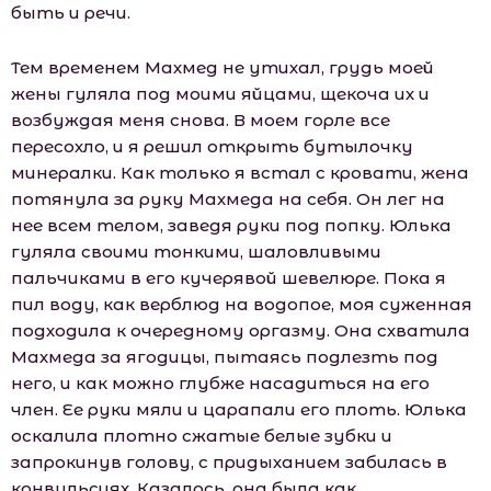
быть и речи.
Тем временем Махмед не утихал, грудь моей
жены гуляла под моими яйцами, щекоча их и
возбуждая меня снова. В моем горле все
пересохло, и я решил открыть бутылочку
минералки. Как только я встал с кровати, жена
потянула за руку Махмеда на себя. Он лег на
нее всем телом, заведя руки под попку. Юлька
гуляла своими тонкими, шаловливыми
пальчиками в его кучерявой шевелюре. Пока я
пил воду, как верблюд на водопое, моя суженная
подходила к очередному оргазму. Она схватила
Махмеда за ягодицы, пытаясь подлезть под
него, и как можно глубже насадиться на его
член. Ее руки мяли и царапали его плоть. Юлька
оскалила плотно сжатые белые зубки и
запрокинув голову, с придыханием забилась в
конвульсиях. Казалось, она была как