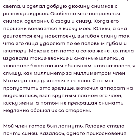
света, и сделал добрую дюжину снимков с
разных ракурсов. Особенно мне понравился
снимок, сделанный сзади и снизу. Когда его
поршень вонзается в киску моей Юльки, а она
двигается ему навстречу, выгибая спину так,
что его яйца ударяют по ее половым губам и
клитору. Мокрые от пота и соков жены, их тела
издавали такие звонкие и смачные шлепки, а
хлюпанье было таким обильным, что казалось, я
слышу, как миллиметр за миллиметром член
Махмеда погружается в ее лоно. Я не мог
пропустить это зрелище, включил аппарат на
видеозапись, взял крупным планом его член,
киску жены, а потом не прекращая снимать,
медленно обошел их со стороны.
Мой член готов был лопнуть. Головка стала
почти синей. Казалось, одного прикосновения