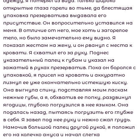
одежду, я потерял из вида. Только широко
открытые глаза горели во тьме, да блестящая
упаковка презерватива выдавала его
присутствие. Он вопросительно уставился на
меня. В отличие от него, мое хоть и загорелое
тело, но было замечательно ему видно. Я
показал жестам на жену, и он рванул с места к
кровати. Я схватил его за руку. Поднес
указательный палец к губам и указал на
зажатый в руках презерватив. Пока он боролся с
упаковкой, я присел на кровать и аккуратно
лизнул ее уже окончательно истекшую киску.
Она выгнула спину, подставляя моим ласкам
нежные губы, а я, обхватив ее попку, раздвинул
ягодицы, глубоко погрузился в нее языком. Она
подалась назад, пытаясь погрузить его глубже
в себя. Я завел под нее руку и нежно сжал грудь.
Намочив большой палец другой рукой, я положил
его на колечко ануса и начал слегка