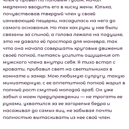
медленно вводить его в киску жены. Юлька,
почувствовав твердый член у своей
изнывающей пещерки, насадилась на него до
самого основания. Но так как руки у нее были
связаны за спиной, а голова лежала на подушке,
это не давало ей простора для маневра, так
что она начала совершать круговые движения
своей попкой, пытаясь усилить ощущения от
мужского члена внутри себя. Я тихо встал с
кровати, прибавил свет на светильниках в
комнате и замер. Мою любимую супругу, такую
миниатюрную, с ее аппетитной попкой жарил в
полный рост смуглый молодой араб. Он уже
забыл о моем предупреждении — не трогать ее
руками, ухватился за ее загорелые бедра и
насаживал до самых яиц, не забывая почти
полностью вытаскивать из нее свой член.