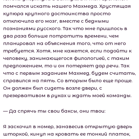
помчался искать нашего Махмеда. Хрустящая
купюра крупного достоинства просто
отключила его мозг, вместе с бедными
познаниями русского. Так что мне пришлось в
два раза больше потратить времени, чем
планировал на объяснения того, что от него
требуется. Хотя, мне кажется, если подойти к
человеку, занимающегося филологией, с таким
предложением, то и он потеряет дар речи. Так
что с первым заданием Махмед, будем считать,
справился на пять. Со вторым было еще проще.
Он должен был сидеть возле двери, с
презервативом в руках и ждать моей команды.
— Да спрячь ты свои баксы, они твои:
Я заскочил в номер, занавесив открытую дверь
шторкой, кинул на кровать ее тонкий платок,