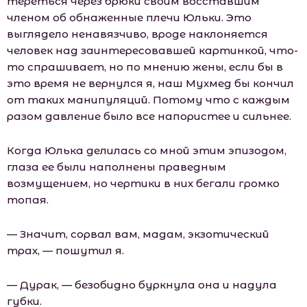
тереться через брюки своим восставшим
членом об обнаженные плечи Юльки. Это
выглядело ненавязчиво, вроде наклоняется
человек над заинтересовавшей картинкой, что-
то спрашивает, но по мнению жены, если бы в
это время не вернулся я, наш Мухмед бы кончил
от таких манипуляций. Потому что с каждым
разом давление было все напористее и сильнее.
Когда Юлька делилась со мной этим эпизодом,
глаза ее были наполнены праведным
возмущением, но чертики в них бегали громко
топая.
— Значит, сорвал вам, мадам, экзотический
трах, — пошутил я.
— Дурак, — безобидно буркнула она и надула
губки.