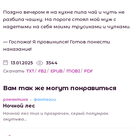
Поздно вечером я на кухне пила чай и чуть не
разбила чашку. На пороге стоял мой муж с
надетыми на себя моими трусиками и чулками.
— Госпожа! Я провинился! Готов понести
наказание!
13.01.2025
3544
Скачать
TXT
/
FB2
/
EPUB
/
MOBI
/
PDF
Вам так же могут понравиться
романтика
фантазии
Ночной лес
Ночной лес тих и прозрачен, серый полумрак
окутыва...