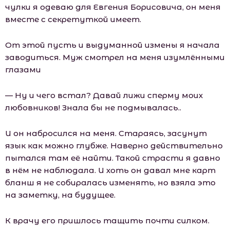
чулки я одеваю для Евгения Борисовича, он меня
вместе с секретуткой имеет.
От этой пусть и выдуманной измены я начала
заводиться. Муж смотрел на меня изумлёнными
глазами
— Ну и чего встал? Давай лижи сперму моих
любовников! Знала бы не подмывалась..
И он набросился на меня. Стараясь, засунут
язык как можно глубже. Наверно действительно
пытался там её найти. Такой страсти я давно
в нём не наблюдала. И хоть он давал мне карт
бланш я не собиралась изменять, но взяла это
на заметку, на будущее.
К врачу его пришлось тащить почти силком.