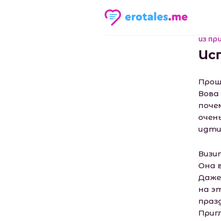
из пр
Ис
Прош
Вова
поче
очен
идти
Визи
Она 
Даже
на э
праз
Пригл