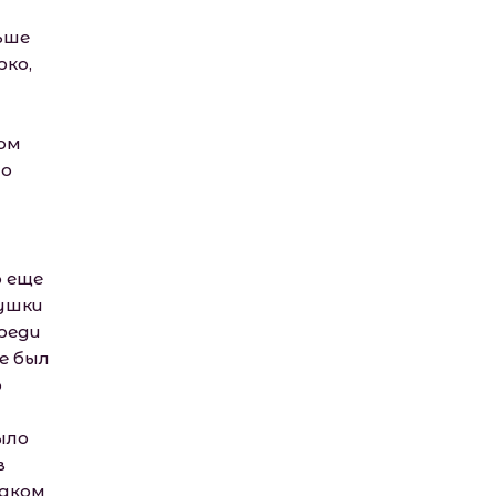
ьше
рко,
ом
но
о еще
вушки
среди
е был
ю
ыло
в
наком