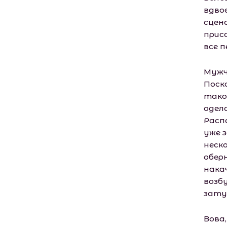
вдво
сцен
прис
все п
Мужч
Поск
тако
одел
Распа
уже 
неск
обер
нака
возб
зату
Вова,