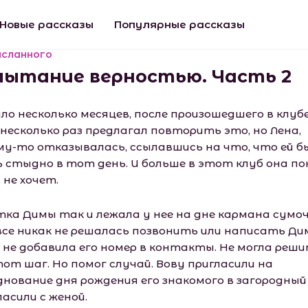
Новые рассказы
Популярные рассказы
исланного
пытание верностью. Часть 2
ло несколько месяцев, после произошедшего в клубе
 несколько раз предлагал повторить это, но Лена,
му-то отказывалась, ссылавшись на что, что ей б
ь стыдно в тот день. И больше в этот клуб она по
 не хочет.
тка Димы так и лежала у нее на дне кармана сумоч
все никак не решалась позвонить или написать Дим
 не добавила его номер в контакты. Не могла реш
тот шаг. Но помог случай. Вову пригласили на
днование дня рождения его знакомого в загородный
асили с женой.