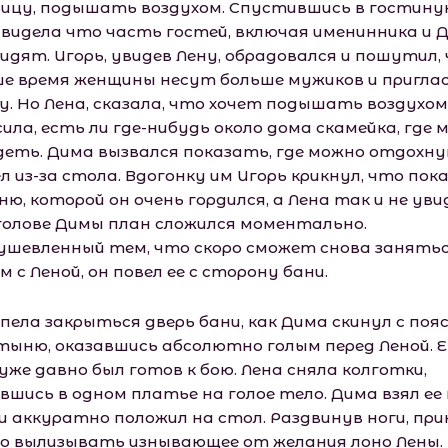
лицу, подышать воздухом. Спустившись в гостину
увидела что часть гостей, включая именинника и 
сидят. Игорь, увидев Лену, обрадовался и пошутил,
ше время женщины несут больше мужиков и приглас
у. Но Лена, сказала, что хочет подышать воздухом
ила, есть ли где-нибудь около дома скамейка, где 
деть. Дима вызвался показать, где можно отдохну
 из-за стола. Вдогонку им Игорь крикнул, что пок
ню, которой он очень гордился, а Лена так и не ув
В голове Димы план сложился моментально.
ушевленный тем, что скоро сможет снова занять
м с Леной, он повел ее с сторону бани.
пела закрыться дверь бани, как Дима скинул с поя
тыню, оказавшись абсолютно голым перед Леной. Е
уже давно был готов к бою. Лена сняла колготки,
вшись в одном платье на голое тело. Дима взял ее
 и аккуратно положил на стол. Раздвинув ноги, при
о вылизывать изнывающее от желания лоно Лены.