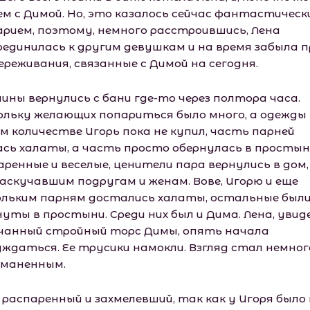
ем с Димой. Но, это казалось сейчас фантастическ
арием, поэтому, немного расстроившись, Лена
оединилась к другим девушкам и на время забыла п
ереживания, связанные с Димой на сегодня.
ины вернулись с бани где-то через полтора часа.
ольку желающих попариться было много, а одежды 
м количестве Игорь пока не купил, часть парней
ась халаты, а часть просто обернулась в простын
ренные и веселые, ценители пара вернулись в дом,
заскучавшим подругам и женам. Вове, Игорю и еще
ольким парням достались халаты, остальные был
нуты в простыни. Среди них был и Дима. Лена, увид
чанный стройный торс Димы, опять начала
уждаться. Ее трусики намокли. Взгляд стал немног
маненным.
 распаренный и захмелевший, так как у Игоря было 