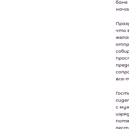
бане
нача
Праз
что в
жела
отпр
собир
прос
пред
сопр
все-
Гост
сиде
с му
изря
потя
лестн