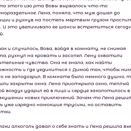
то этого изо рта Вовы вырвалось что-то
енораздельное. Лена, поняла, что муж дошел до
иции и рухнув на постель мертвым грузом проспи
. И это увеличивало ее шансы встретиться сегодн
й.
ак и случилось, Вова, войдя в комнату, не снимая
та, рухнул на кровать и засопел. Лену охватили
ительные чувства. Она не знала, как найти
ожность и где уединиться с Димой так, чтобы ни
го не заподозрил. В комнате было немного душно, 
были закрыты окна. Лена приоткрыла окно, теплый
й воздух ударил ей в лицо и сердце заколотилось в
вкушении новых приключений. Зачем-то Лена реши
ь уже изрядно намокшие трусики, но оставить
отки.
таки алкоголь давал о себе знать и Лена решила в