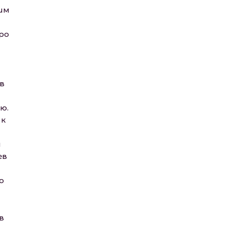
им
ро
в
ю.
 к
и
ев
о
в