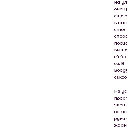
на у
она 
еще 
в на
стол
спрос
поси
вышел
ей ба
ее. 
Воод
сексо
Не ус
прос
член 
оста
руки
жадн