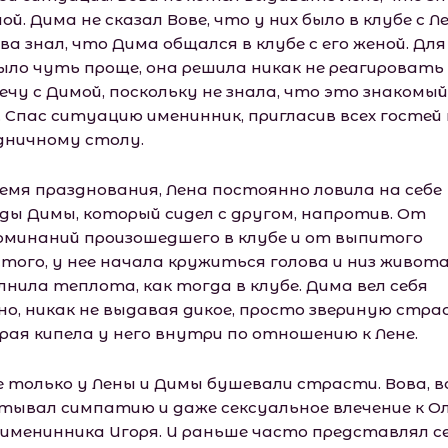
ой. Дима не сказал Вове, что у них было в клубе с Л
ва знал, что Дима общался в клубе с его женой. Дл
было чуть проще, она решила никак не реагировать
ечу с Димой, поскольку не знала, что это знакомый
. Спас ситуацию именинник, пригласив всех гостей 
дничному столу.
ремя празднования, Лена постоянно ловила на себе
яды Димы, который сидел с другом, напротив. От
оминаний произошедшего в клубе и от выпитого
стого, у нее начала кружиться голова и низ живот
лнила теплота, как тогда в клубе. Дима вел себя
но, никак не выдавая дикое, просто звериную стра
рая кипела у него внутри по отношению к Лене.
не только у Лены и Димы бушевали страсти. Вова, в
тывал симпатию и даже сексуальное влечение к Ол
 именинника Игоря. И раньше часто представлял с