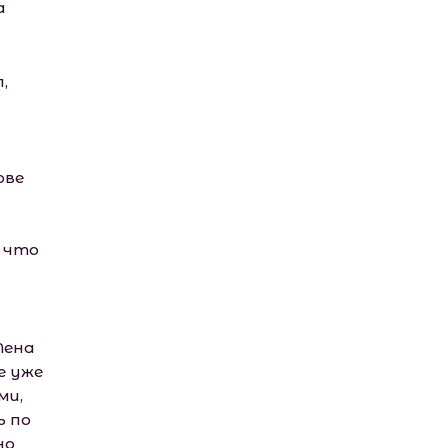
а
,
ове
, что
Лена
е уже
ми,
ь по
но