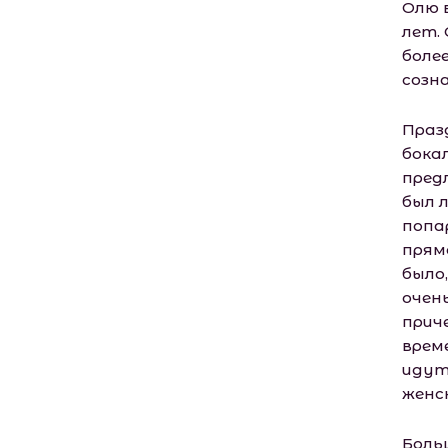
Олю 
лет.
боле
созн
Праз
бока
пред
был 
попа
прям
было
очен
прич
врем
идут
женс
Больш