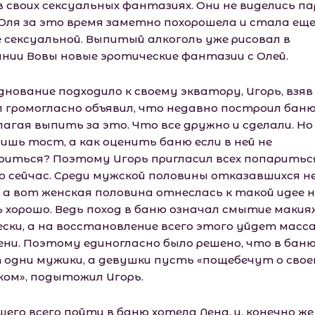
в своих сексуальных фантазиях. Они не виделись п
 Оля за это время заметно похорошела и стала ещ
е сексуальной. Выпитый алкоголь уже рисовал в
ании Вовы новые эротические фантазии с Олей.
днование подходило к своему экватору, Игорь, взяв
л громогласно объявил, что недавно построил баню
лагая выпить за это. Что все дружно и сделали. Но
лишь тост, а как оценить баню если в ней не
риться? Поэтому Игорь пригласил всех попаритьс
о сейчас. Среди мужской половины отказавшихся н
, а вот женская половина отнеслась к такой идее н
ь хорошо. Ведь поход в баню означал смытие макия
ески, а на восстановление всего этого уйдет масс
ени. Поэтому единогласно было решено, что в бан
 одни мужики, а девушки пусть «пощебечут о своем
ком», подытожил Игорь.
его всего пойти в баню хотела Лена, и, конечно же