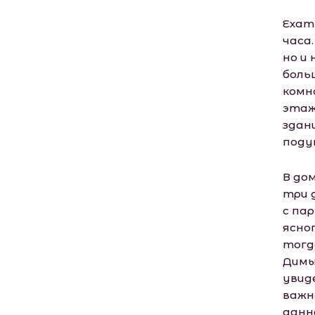
Ехат
часа
но и
боль
комн
этаж
здан
поду
В дом
три 
с пар
ясно
тогд
Димы
увид
важно
данн