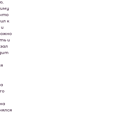
ю,
Диму
 что
ил к
 и
можно
ть и
азал
идит
ся
са
го
 на
нялся