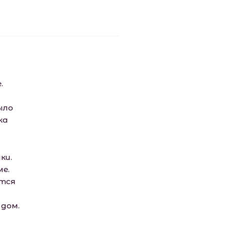
.
ыло
ка
ки.
е.
ится
 дом.