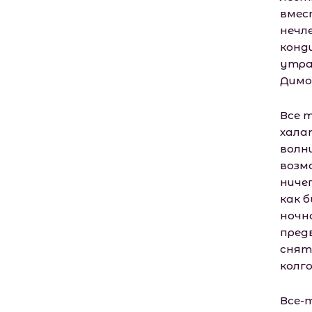
вмес
нечл
конд
утра
Димо
Все т
хала
волн
возм
ниче
как 
ночно
пред
снят
колг
Все-