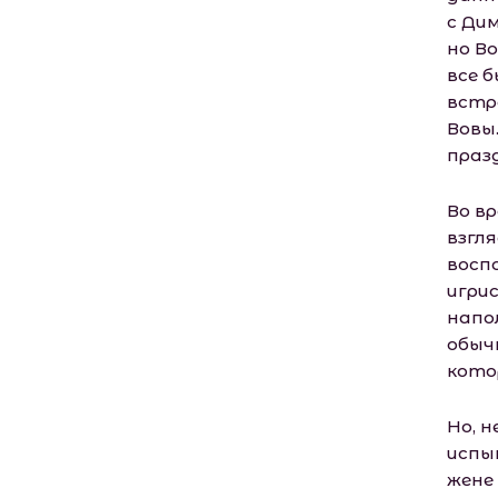
с Дим
но Во
все 
встр
Вовы
праз
Во в
взгл
восп
игри
напо
обыч
кото
Но, 
испы
жене