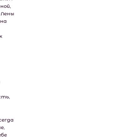
еной,
я Лены
 на
к
а
сть,
сегда
е,
ебе