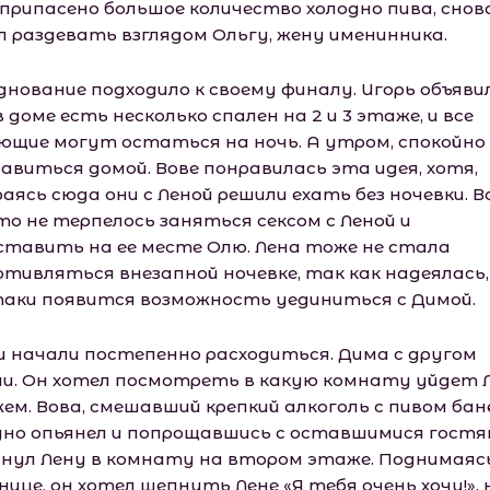
 припасено большое количество холодно пива, снов
л раздевать взглядом Ольгу, жену именинника.
днование подходило к своему финалу. Игорь объявил
 доме есть несколько спален на 2 и 3 этаже, и все
ющие могут остаться на ночь. А утром, спокойно
авиться домой. Вове понравилась эта идея, хотя,
аясь сюда они с Леной решили ехать без ночевки. В
то не терпелось заняться сексом с Леной и
ставить на ее месте Олю. Лена тоже не стала
отивляться внезапной ночевке, так как надеялась
таки появится возможность уединиться с Димой.
и начали постепенно расходиться. Дима с другом
ли. Он хотел посмотреть в какую комнату уйдет 
жем. Вова, смешавший крепкий алкоголь с пивом бан
дно опьянел и попрощавшись с оставшимися гостя
нул Лену в комнату на втором этаже. Поднимаяс
ице, он хотел шепнуть Лене «Я тебя очень хочу!», 