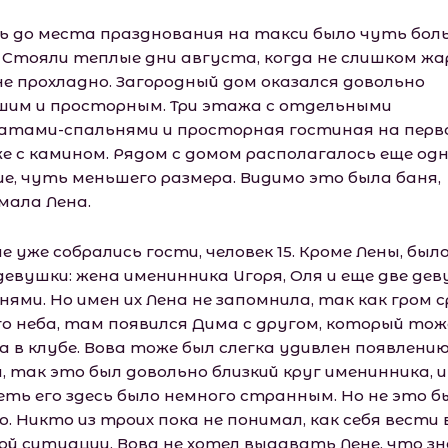
ь до места празднования на такси было чуть бол
. Стояли теплые дни августа, когда не слишком жа
 не прохладно. Загородный дом оказался довольно
шим и просторным. Три этажа с отдельными
атами-спальнями и просторная гостиная на перв
е с камином. Рядом с домом располагалось еще од
ие, чуть меньшего размера. Видимо это была баня,
мала Лена.
е уже собрались гости, человек 15. Кроме Лены, был
девушки: жена именинника Игоря, Оля и еще две де
нями. Но имен их Лена не запомнила, так как гром 
го неба, там появился Дима с другом, который тож
а в клубе. Вова тоже был слегка удивлен появлени
, так это был довольно близкий круг именинника, и
еть его здесь было немного странным. Но не это б
. Никто из троих пока не понимал, как себя вести 
ой ситуации. Вова не хотел выдавать Лене, что з