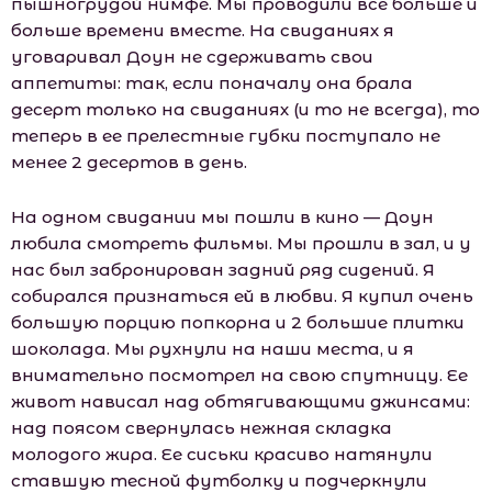
пышногрудой нимфе. Мы проводили все больше и
больше времени вместе. На свиданиях я
уговаривал Доун не сдерживать свои
аппетиты: так, если поначалу она брала
десерт только на свиданиях (и то не всегда), то
теперь в ее прелестные губки поступало не
менее 2 десертов в день.
На одном свидании мы пошли в кино — Доун
любила смотреть фильмы. Мы прошли в зал, и у
нас был забронирован задний ряд сидений. Я
собирался признаться ей в любви. Я купил очень
большую порцию попкорна и 2 большие плитки
шоколада. Мы рухнули на наши места, и я
внимательно посмотрел на свою спутницу. Ее
живот нависал над обтягивающими джинсами:
над поясом свернулась нежная складка
молодого жира. Ее сиськи красиво натянули
ставшую тесной футболку и подчеркнули