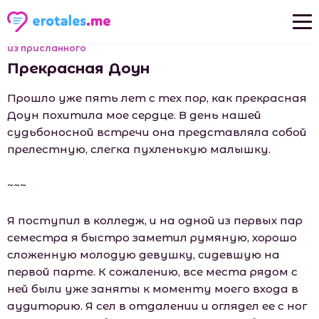
из присланного
Новые рассказы
Прекрасная Доун
Популярные рассказы
Прошло уже пять лет с тех пор, как прекрасная
Доун похитила мое сердце. В день нашей
судьбоносной встречи она представляла собой
прелестную, слегка пухленькую малышку.
~~~
Я поступил в колледж, и на одной из первых пар
семестра я быстро заметил румяную, хорошо
сложенную молодую девушку, сидевшую на
первой парте. К сожалению, все места рядом с
ней были уже заняты к моменту моего входа в
аудиторию. Я сел в отдалении и оглядел ее с ног