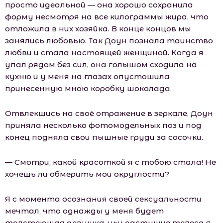
просто идеальной — она хорошо сохранила
форму несмотря на все килограммы жира, что
отложила в них хозяйка. В конце концов мы
занялись любовью. Так Доун познала таинство
любви и стала настоящей женщиной. Когда я
упал рядом без сил, она голышом сходила на
кухню и у меня на глазах опустошила
принесенную мною коробку шоколада.
Отвлекшись на своё отражение в зеркале, Доун
приняла несколько фотомодельных поз и под
конец подняла свои пышные груди за сосочки.
— Смотри, какой красоткой я с тобою стала! Не
хочешь ли обмерить мои округлости?
Я с момента осознания своей сексуальности
мечтал, что однажды у меня будет
толстеющая девушка, чьи растущие телеса я