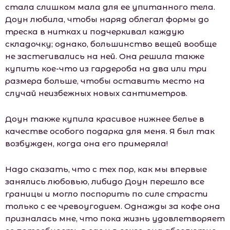
стала слишком мала для ее упитанного тела.
Доун любила, чтобы наряд облегал формы до
треска в нитках и подчеркивал каждую
складочку; однако, большинство вещей вообще
не застегивались на ней. Она решила также
купить кое-что из гардероба на два или три
размера больше, чтобы оставить место на
случай неизбежных новых сантиметров.
Доун также купила красивое нижнее белье в
качестве особого подарка для меня. Я был так
возбужден, когда она его примеряла!
Надо сказать, что с тех пор, как мы впервые
занялись любовью, либидо Доун перешло все
границы и могло поспорить по силе страсти
только с ее чревоугодием. Однажды за кофе она
призналась мне, что пока жизнь удовлетворяет