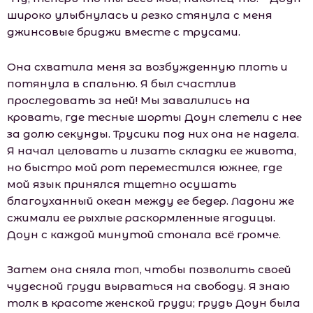
широко улыбнулась и резко стянула с меня
джинсовые бриджи вместе с трусами.
Она схватила меня за возбужденную плоть и
потянула в спальню. Я был счастлив
проследовать за ней! Мы завалились на
кровать, где тесные шорты Доун слетели с нее
за долю секунды. Трусики под них она не надела.
Я начал целовать и лизать складки ее живота,
но быстро мой рот переместился южнее, где
мой язык принялся тщетно осушать
благоуханный океан между ее бедер. Ладони же
сжимали ее рыхлые раскормленные ягодицы.
Доун с каждой минутой стонала всё громче.
Затем она сняла топ, чтобы позволить своей
чудесной груди вырваться на свободу. Я знаю
толк в красоте женской груди; грудь Доун была