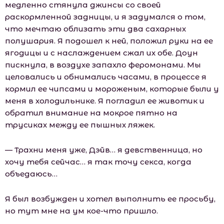
медленно стянула джинсы со своей
раскормленной задницы, и я задумался о том,
что мечтаю облизать эти два сахарных
полушария. Я подошел к ней, положил руки на ее
ягодицы и с наслаждением сжал их обе. Доун
пискнула, в воздухе запахло феромонами. Мы
целовались и обнимались часами, в процессе я
кормил ее чипсами и мороженым, которые были у
меня в холодильнике. Я погладил ее животик и
обратил внимание на мокрое пятно на
трусиках между ее пышных ляжек.
— Трахни меня уже, Дэйв… я девственница, но
хочу тебя сейчас… я так точу секса, когда
объедаюсь…
Я был возбужден и хотел выполнить ее просьбу,
но тут мне на ум кое-что пришло.