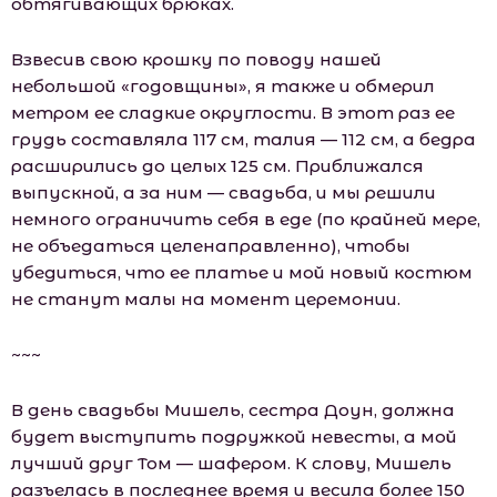
обтягивающих брюках.
Взвесив свою крошку по поводу нашей
небольшой «годовщины», я также и обмерил
метром ее сладкие округлости. В этот раз ее
грудь составляла 117 см, талия — 112 см, а бедра
расширились до целых 125 см. Приближался
выпускной, а за ним — свадьба, и мы решили
немного ограничить себя в еде (по крайней мере,
не объедаться целенаправленно), чтобы
убедиться, что ее платье и мой новый костюм
не станут малы на момент церемонии.
~~~
В день свадьбы Мишель, сестра Доун, должна
будет выступить подружкой невесты, а мой
лучший друг Том — шафером. К слову, Мишель
разъелась в последнее время и весила более 150