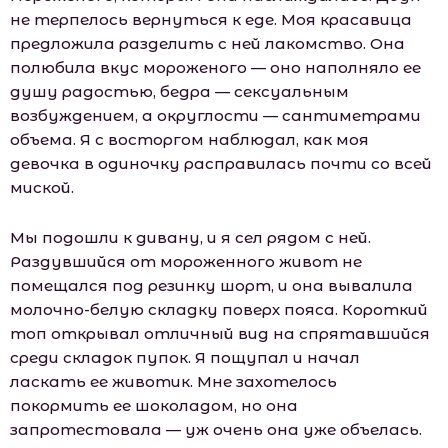
не терпелось вернуться к еде. Моя красавица
предложила разделить с ней лакомство. Она
полюбила вкус мороженого — оно наполняло ее
душу радостью, бедра — сексуальным
возбуждением, а округлости — сантиметрами
объема. Я с восторгом наблюдал, как моя
девочка в одиночку расправилась почти со всей
миской.
Мы подошли к дивану, и я сел рядом с ней.
Раздувшийся от мороженного живот не
помещался под резинку шорт, и она вывалила
молочно-белую складку поверх пояса. Короткий
топ открывал отличный вид на спрятавшийся
среди складок пупок. Я пощупал и начал
ласкать ее животик. Мне захотелось
покормить ее шоколадом, но она
запротестовала — уж очень она уже объелась.