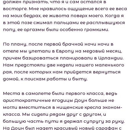
должен признать, что я и сам остался в
восторге. Мне нравилось ощущение всего ее веса
на моих бедрах, ее живота поверх моего. Когда я
в этой позе сжимал пальцами ее расплывшуюся
попу, ее оргазмы были особенно громкими.
По плану, после первой брачной ночи ночи в
отеле мы улетали в Европу на медовый месяц,
причем базироваться планировали в Ирландии.
Нам предстояли две недели нашего маленького
рая, после которых нам прийдется вернуться
домой, к поискам работы и быту.
Места в самолете были первого класса, ведь
аристократичные ягодицы Доун больше не
могли вместиться в нищенские кресла эконом-
класса. Мы сидели рядом друг с другом, и
большую часть пути я держал супругу за руку.
На Доун был надет красивый новый сарафан с