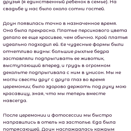
друзья (я единственный ребенок в семье). На
свадьбе у нас было около сотни гостей.
Доун появилась точно в назначенное время.
Она была прекрасна. Платье персикового цвета
делало ее еще красивее, чем обычно. Крой платья
идеально подходил ей. Ее чудесные формы были
отчетливо видны: большие рыхлые бедра
заставляли подпрыгивать ее животик,
выступающий вперед, и грудь в огромном
декольте подпрыгивала с ним в унисон. Мы не
могли свести друг с друга глаз во время
церемонии; было здорово держать под руку мою
красавицу, зная, что мы теперь вместе
навсегда.
После церемонии и фотосессии мы быстро
направились в отель на застолье. Еда была
потрясающей, Доун наслаждалась каждым