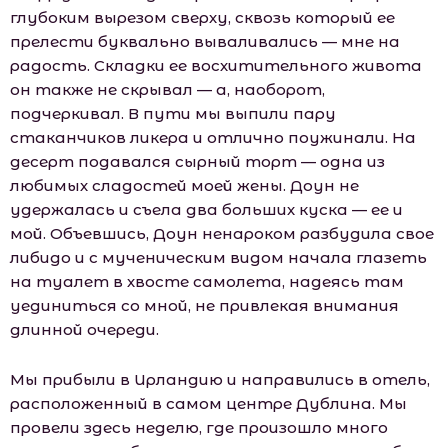
глубоким вырезом сверху, сквозь который ее
прелести буквально вываливались — мне на
радость. Складки ее восхитительного живота
он также не скрывал — а, наоборот,
подчеркивал. В пути мы выпили пару
стаканчиков ликера и отлично поужинали. На
десерт подавался сырный торт — одна из
любимых сладостей моей жены. Доун не
удержалась и съела два больших куска — ее и
мой. Объевшись, Доун ненароком разбудила свое
либидо и с мученическим видом начала глазеть
на туалет в хвосте самолета, надеясь там
уединиться со мной, не привлекая внимания
длинной очереди.
Мы прибыли в Ирландию и направились в отель,
расположенный в самом центре Дублина. Мы
провели здесь неделю, где произошло много