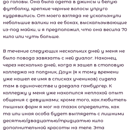
до головы. Она была одета в джинсы и белую
футболку, крепкие черные волосы упруго
кудрявились. От моего взгляда не ускользнули
небольшие валики на ее боках, выскальзывающие
из-под майки, и я предположил, что она весила 70
кило или чуть больше.
В течение следующих нескольких дней у меня не
было повода завязать с ней диалог. Наконец,
через несколько дней, когда я зашел в столовую
колледжа на полдник, Доун (я к тому времени
уже нашел ее имя в списках учеников) сидела
там в одиночестве и доедала гамбургер. К
колледжу у меня уже накопился неплохой опыт
общения с девушками; кроме того, как любитель
пышных форм я мог на глазок определить, как
та или иная особа будет выглядеть с лишними
десятью/двадцатью/тридцатью кило
дополнительной красоты на теле. Эта