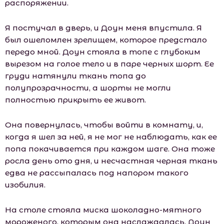
распоряжении.
Я постучал в дверь, и Доун меня впустила. Я
был ошеломлен зрелищем, которое предстало
передо мной. Доун стояла в топе с глубоким
вырезом на голое тело и в паре черных шорт. Ее
груди натянули ткань топа до
полупрозрачности, а шорты не могли
полностью прикрыть ее живот.
Она повернулась, чтобы войти в комнату, и,
когда я шел за ней, я не мог не наблюдать, как ее
попа покачивается при каждом шаге. Она тоже
росла день ото дня, и несчастная черная ткань
едва не рассыпалась под напором такого
изобилия.
На столе стояла миска шоколадно-мятного
мороженого, которым она наслаждалась. Доун