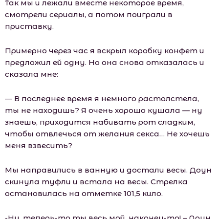
Так мы и лежали вместе некоторое время,
смотрели сериалы, а потом поиграли в
приставку.
Примерно через час я вскрыл коробку конфет и
предложил ей одну. Но она снова отказалась и
сказала мне:
— В последнее время я немного растолстела,
ты не находишь? Я очень хорошо кушала — ну
знаешь, приходится набивать рот сладким,
чтобы отвлечься от желания секса… Не хочешь
меня взвесить?
Мы направились в ванную и достали весы. Доун
скинула туфли и встала на весы. Стрелка
остановилась на отметке 101,5 кило.
-Ну, теперь-то ты весь мой, наконец-то! – Доун