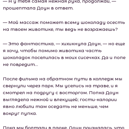
— А у тебя самая нежная рука, продолжай, —
прошептала Доун в ответ.
— Мой массаж поможет всему шоколаду осесть
на твоем животике, ты ведь не возражаешь?
— Это фантастика, — хихикнула Доун, — но еще
я хочу, чтобы помимо животика часть
шоколадок поселилась в моих сисечках. Да и попе
не повредит…
После фильма на обратном пути в колледж мы
свернули через парк. Мы уселись на траве, и я
смотрел на подругу с восторгом. Попка Доун
выглядела нежной и влекущей; гости-калории
явно любили там оседать не меньше, чем
вокруг пупка.
Пока мы болтали в парке, Доун призналась, что