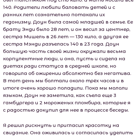
140. Родители любили баловать детей и с
ранних лет сознательно потакали их
гедонизму. Доун была самой младшей в семье. Ее
брату Энди было 28 лет, и он весил за центнер,
сестра Мишель в 26 лет — 130 кило, а другая ее
сестра Мэнди разъелась 140 в 23 года. Доун
большую часть своей жизни окружали весьма
корпулентные люди, и она, пусть и сидела на
диетах ради статуса в средней школе, но
говорила об ожирении абсолютно без негатива.
В тот день мы болтали около трёх часов и в
итоге очень хорошо поладили. Пока мы мололи
языком, Доун не заметила, как съела еще 3
гамбургера и 2 мороженых пломбира, которые я
с радостью докупил для нее в процессе беседы.
Я решил рискнуть и пригласил красотку на
свидание. Она оживилась и согласилась уделить