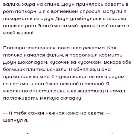
валики жира на спине. Доун принялась совать в
рот попкорн, и я с волнением спросил, могу ли я
покормить ее с рук. Доун улыбнулась и широко
отрыла рот. Это был самый эротичный опыт в
моей жизни!
Попкорн закончился, пока шла реклама. Как
только начался фильм, я продолжил кормить
Доун шоколадом, кусочек за кусочком. Вскоре обе
больших плитки исчезли. Я обнял ее, и она
прижалась ко мне. Я чувствовал ее ноги рядом
со своими, и она была нежной и теплой. Я
медленно опустил руку к ее животику и начал
поглаживать мягкую складку.
— У тебя самая нежная кожа на свете, —
шепнул я.