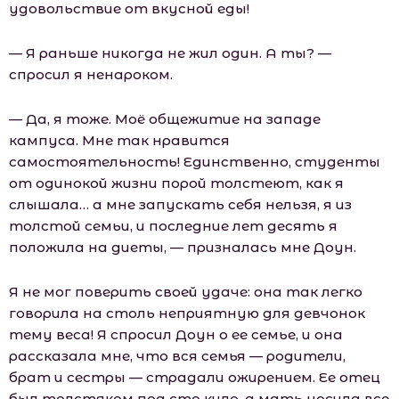
удовольствие от вкусной еды!
— Я раньше никогда не жил один. А ты? —
спросил я ненароком.
— Да, я тоже. Моё общежитие на западе
кампуса. Мне так нравится
самостоятельность! Единственно, студенты
от одинокой жизни порой толстеют, как я
слышала… а мне запускать себя нельзя, я из
толстой семьи, и последние лет десять я
положила на диеты, — призналась мне Доун.
Я не мог поверить своей удаче: она так легко
говорила на столь неприятную для девчонок
тему веса! Я спросил Доун о ее семье, и она
рассказала мне, что вся семья — родители,
брат и сестры — страдали ожирением. Ее отец
был толстяком под сто кило. а мать носила все