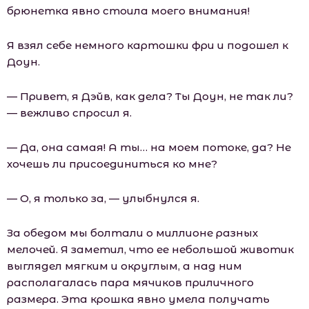
брюнетка явно стоила моего внимания!
Я взял себе немного картошки фри и подошел к
Доун.
— Привет, я Дэйв, как дела? Ты Доун, не так ли?
— вежливо спросил я.
— Да, она самая! А ты… на моем потоке, да? Не
хочешь ли присоединиться ко мне?
— О, я только за, — улыбнулся я.
За обедом мы болтали о миллионе разных
мелочей. Я заметил, что ее небольшой животик
выглядел мягким и округлым, а над ним
располагалась пара мячиков приличного
размера. Эта крошка явно умела получать