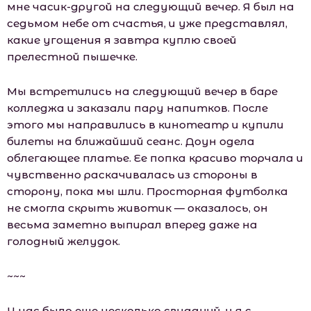
мне часик-другой на следующий вечер. Я был на
седьмом небе от счастья, и уже представлял,
какие угощения я завтра куплю своей
прелестной пышечке.
Мы встретились на следующий вечер в баре
колледжа и заказали пару напитков. После
этого мы направились в кинотеатр и купили
билеты на ближайший сеанс. Доун одела
облегающее платье. Ее попка красиво торчала и
чувственно раскачивалась из стороны в
сторону, пока мы шли. Просторная футболка
не смогла скрыть животик — оказалось, он
весьма заметно выпирал вперед даже на
голодный желудок.
~~~
У нас было еще несколько свиданий, и я с