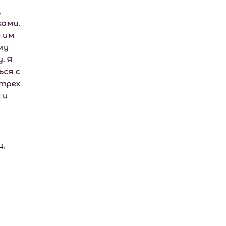
,
ами.
и им
му
. Я
ься с
 трех
 и
ц,