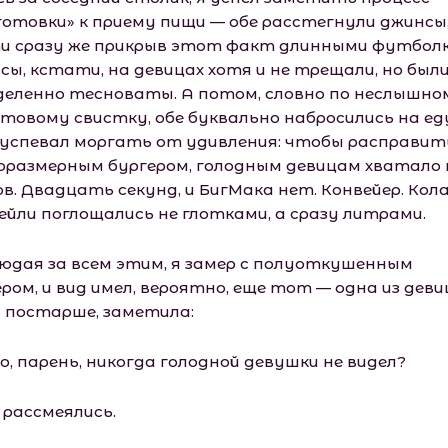
готовки» к приему пищи — обе расстегнули джинсы
и сразу же прикрыв этот факт длинными футболк
сы, кстати, на девицах хотя и не трещали, но был
деленно тесноваты. А потом, словно по неслышно
товому свистку, обе буквально набросились на еду
 успевал моргать от удивления: чтобы расправит
оразмерным бургером, голодным девицам хватало
в. Двадцать секунд, и БигМака нет. Конвейер. Кола
ейли поглощались не глотками, а сразу литрами.
юдая за всем этим, я замер с полуоткушенным
ром, и вид имел, вероятно, еще тот — одна из деви
 постарше, заметила:
о, парень, никогда голодной девушки не видел?
 рассмеялись.