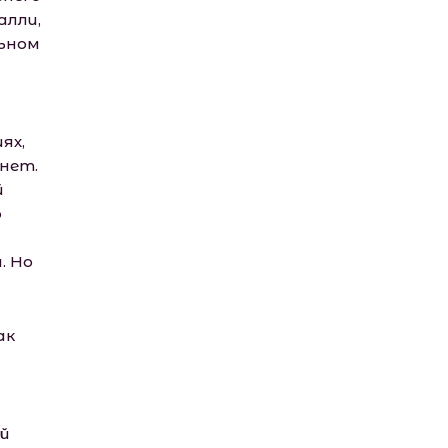
алли,
льном
ях,
 нет.
й
ю
. Но
ак
й