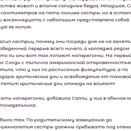
рства живот и вполне солидные бедра. Младшая, С
 сантиметров на пять пониже сестры, но в оста
ои восемнадцать с небольшим представляла собой
ую ее копию.
осил сестриц, почему они посреди дня не на заняти
обеденный перерыв всего ничего, а колледжа рядом
сто ли они вот так лопают наперегонки. На первы
ос Сэнди с типично американской откровенность
тила, что у них по расписанию физкультура, а по
ндарю критические дни и освобождение от таковой
ппетит критические дни отнюдь не влияют!
ать наперегонки, добавила Салли, у них в обычае к
 понедельника.
 было так. По родительскому завещанию до
ршеннолетия сестры должны пребывать под опеко