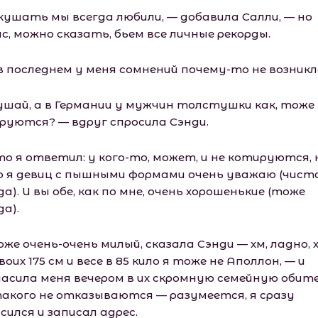
кушать мы всегда любили, — добавила Салли, — но
с, можно сказать, бьем все личные рекорды.
в последнем у меня сомнений почему-то не возникл
ушай, а в Германии у мужчин толстушки как, тоже 
руются? — вдруг спросила Сэнди.
то я ответил: у кого-то, может, и не котируются, 
о я девиц с пышными формами очень уважаю (чист
а). И вы обе, как по мне, очень хорошенькие (тоже
а).
же очень-очень милый, сказала Сэнди — хм, ладно,
воих 175 см и весе в 85 кило я тоже не Аполлон, — и
ласила меня вечером в их скромную семейную обите
акого не отказываются — разумеется, я сразу
сился и записал адрес.