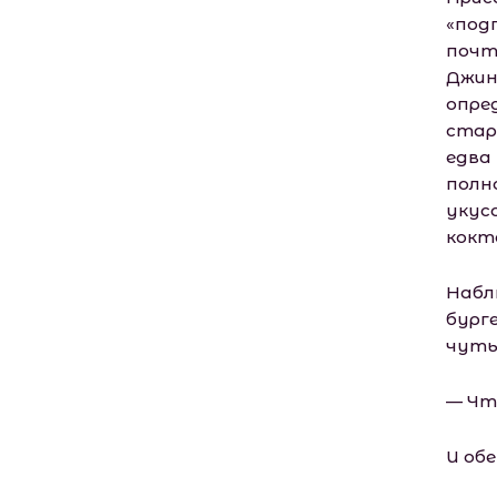
«под
почт
Джин
опре
стар
едва
полн
укусо
кокт
Набл
бурге
чуть
— Чт
И обе