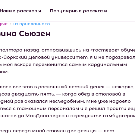
Новые рассказы
Популярные рассказы
дые
из присланного
зина Сьюзен
 полтора назад, отправившись на «гостевое» обуч
ю-Йоркский Деловой университет, я и не подозревал
ь моя вскоре переменится самым кардинальным
зом.
лось все это в роскошный летний денек — нежарко,
усов двадцать пять, — когда обед в столовой в
едной раз оказался несъедобным. Мне уже надоело
ться с тамошним персоналом и я решил пройти ещ
 шагов до МакДональдса и перекусить гамбургером
ереди передо мной стояли две девицы — лет