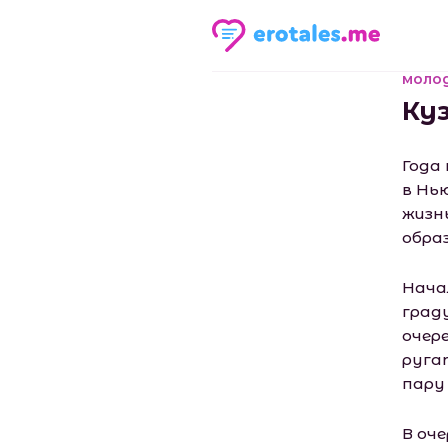
моло
Ку
Года
в Нь
жизн
обра
Нача
град
очер
руга
пару
В оч