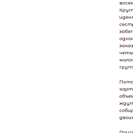
восе
Круг
иден
сестр
забег
одна
зака
четы
моло
групп
Пото
карт
объе
ждут.
соби
двои
Прис