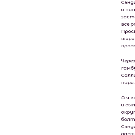
Сэнд
и на
заст
все р
Прос
шири
прос
Чере
гамб
Салл
пари.
А я 
и сы
окру
болт
Сэнд
расп