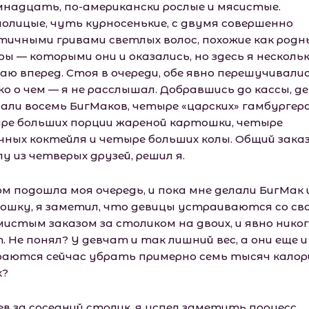
мнадцать, по-американски рослые и мясистые.
лолицые, чуть курносенькие, с двумя совершенно
тичными гривами светлых волос, похожие как родн
ы — которыми они и оказались, но здесь я несколь
аю вперед. Стоя в очереди, обе явно перешучивалис
ко о чем — я не расслышал. Добравшись до кассы, д
зали восемь БигМаков, четыре «царских» гамбургера
ре больших порции жареной картошки, четыре
чных коктейля и четыре больших колы. Общий заказ
у из четверых друзей, решил я.
м подошла моя очередь, и пока мне делали БигМак 
ошку, я заметил, что девицы устраиваются со св
мистым заказом за столиком на двоих, и явно никог
 Не понял? У девчат и так лишний вес, а они еще и
раются сейчас убрать примерно семь тысяч калор
х?
ев за соседний столик, я успел заметить процесс