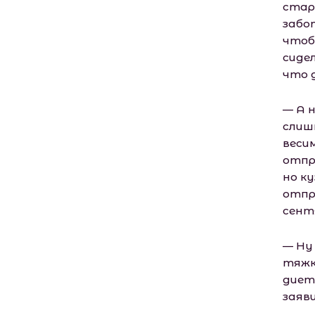
стар
забо
чтоб
сиде
что 
— А 
слиш
веси
отпр
но к
отпр
сент
— Ну
тяжк
диет
заяв