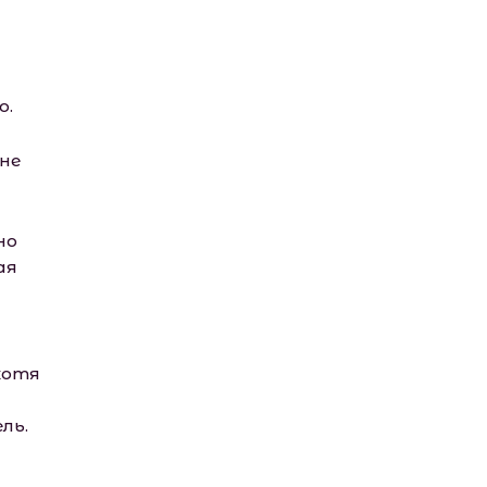
о.
не
но
ая
 хотя
ль.