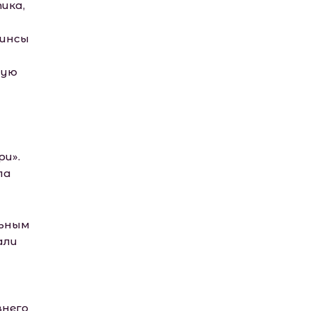
ика,
жинсы
тую
ри».
ла
льным
али
внего