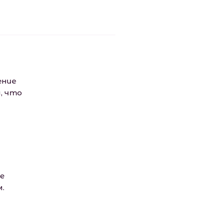
ение
, что
е
.