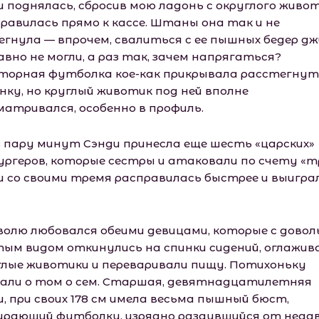
и поднялась, сбросив мою ладонь с округлого живот
правилась прямо к кассе. Штаны она так и не
егнула — впрочем, свалиться с ее пышных бедер д
авно не могли, а раз так, зачем напрягаться?
торная футболка кое-как прикрывала расстегну
нку, но круглый животик под ней вполне
матривался, особенно в профиль.
з пару минут Сэнди принесла еще шесть «царских»
ургеров, которые сестры и атаковали по счету «т
и со своими тремя расправилась быстрее и выигра
вволю любовался обеими девицами, которые с дово
тым видом откинулись на спинки сидений, оглажив
глые животики и переваривали пищу. Потихоньку
али о том о сем. Старшая, девятнадцатилетняя
и, при своих 178 см имела весьма пышный бюст,
ирающий футболку, изрядно раздувшийся от неда