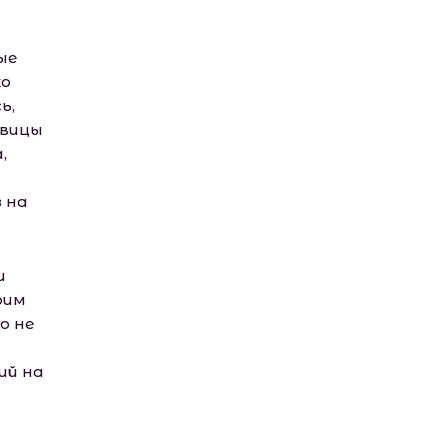
ые
ко
ь,
евицы
,
 на
и
оим
о не
ий на