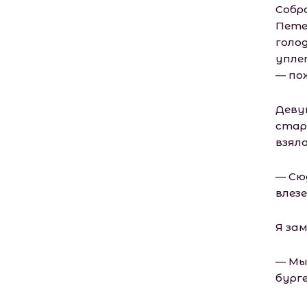
Собра
Пете
голод
упле
— по
Деву
стар
взял
— Сюд
влез
Я зам
— Мы
бурге