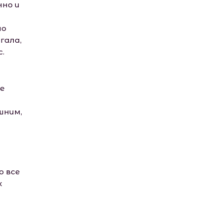
нно и
но
гала,
.
е
шним,
о все
х