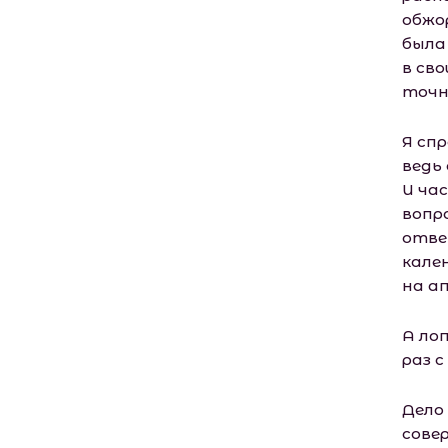
обжо
была
в св
точн
Я спр
ведь 
И ча
вопр
отве
кале
на а
А лоп
раз с
Дело
сове