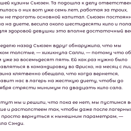
шей кузины Сьюзен. Та подошла к делу ответстве
тилась о них вот уже семь лет, работая за троих,
ы не трогать основной капитал. Сьюзен постоян
ла на диете, весила около шестидесяти кило и пола
для здоровой девушки это вполне достаточный вес
неделю назад Сьюзен вдруг обнаружила, что мы
ком толстые, — хихикнула Салли, — потому что об
м уже за восемьдесят пять. Ей как раз нужно было
авляться в командировку во Фриско, на месяц с ли
узина клятвенно обещала, что когда вернется,
авит нас в лагерь на жесткую диету, чтобы до
ября стрясти минимум по двадцать кило сала.
 тут мы и решили, что пока ее нет, мы пустимся в
ие и растолстеем так, чтобы даже после лагерны
 просто вернуться к нынешним параметрам, —
ила Сэнди.