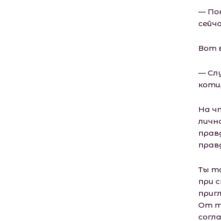
— По
сейча
Вот 
— Сл
коти
На ч
личн
правд
правд
Ты то
при с
приг
От т
согла