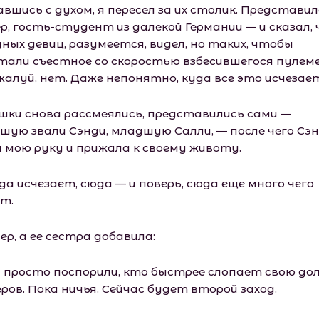
вшись с духом, я пересел за их столик. Представи
р, гость-студент из далекой Германии — и сказал,
ных девиц, разумеется, видел, но таких, чтобы
тали съестное со скоростью взбесившегося пуле
жалуй, нет. Даже непонятно, куда все это исчезает
шки снова рассмеялись, представились сами —
шую звали Сэнди, младшую Салли, — после чего Сэ
а мою руку и прижала к своему животу.
а исчезает, сюда — и поверь, сюда еще много чего
ет.
ер, а ее сестра добавила:
 просто поспорили, кто быстрее слопает свою до
ров. Пока ничья. Сейчас будет второй заход.