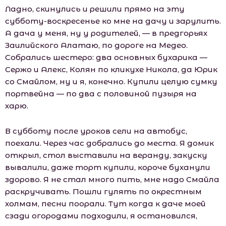
Ладно, скинулись и решили прямо на эту
субботу-воскресенье ко мне на дачу и зарулить.
А дача у меня, ну у родителей, — в предгорьях
Заилийского Алатаю, по дороге на Медео.
Собрались шестеро: два основных бухарика —
Сержо и Алекс, Колян по кликухе Никола, да Юрик
со Смайлом, ну и я, конечно. Купили целую сумку
портвейна — по два с половиной пузыря на
харю.
В субботу после уроков сели на автобус,
поехали. Через час добрались до места. Я домик
открыл, стол выставили на веранду, закуску
вывалили, даже торт купили, короче буханули
здорово. Я не стал много пить, мне надо Смайла
раскручивать. Пошли гулять по окрестным
холмам, песни поорали. Тут когда к даче моей
сзади огородами подходили, я остановился,