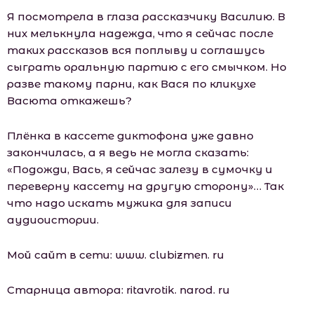
Я посмотрела в глаза рассказчику Василию. В
них мелькнула надежда, что я сейчас после
таких рассказов вся поплыву и соглашусь
сыграть оральную партию с его смычком. Но
разве такому парни, как Вася по кликухе
Васюта откажешь?
Плёнка в кассете диктофона уже давно
закончилась, а я ведь не могла сказать:
«Подожди, Вась, я сейчас залезу в сумочку и
переверну кассету на другую сторону»… Так
что надо искать мужика для записи
аудиоистории.
Мой сайт в сети: www. clubizmеn. ru
Старница автора: ritаvrоtik. nаrоd. ru