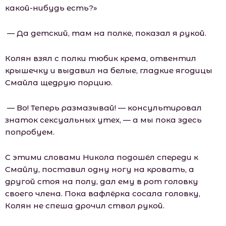
какой-нибудь есть?»
— Да детский, там на полке, показал я рукой.
Колян взял с полки тюбик крема, отвентил
крышечку и выдавил на белые, гладкие ягодицы
Смайла щедрую порцию.
— Во! Теперь размазывай! — консультировал
знаток сексуальных утех, — а мы пока здесь
попробуем.
С этими словами Никола подошёл спереди к
Смайлу, поставил одну ногу на кровать, а
другой стоя на полу, дал ему в рот головку
своего члена. Пока вафлёрка сосала головку,
Колян не спеша дрочил ствол рукой.