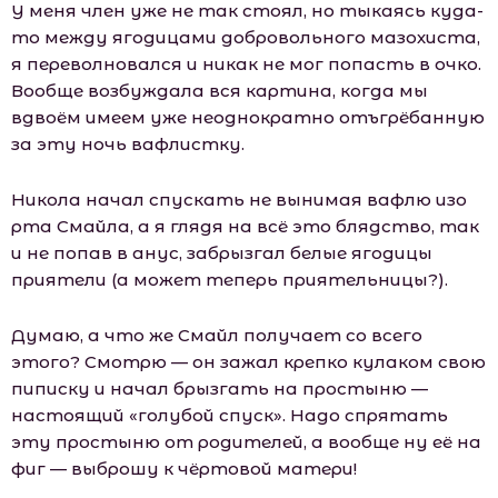
У меня член уже не так стоял, но тыкаясь куда-
то между ягодицами добровольного мазохиста,
я переволновался и никак не мог попасть в очко.
Вообще возбуждала вся картина, когда мы
вдвоём имеем уже неоднократно отъгрёбанную
за эту ночь вафлистку.
Никола начал спускать не вынимая вафлю изо
рта Смайла, а я глядя на всё это блядство, так
и не попав в анус, забрызгал белые ягодицы
приятели (а может теперь приятельницы?).
Думаю, а что же Смайл получает со всего
этого? Смотрю — он зажал крепко кулаком свою
пиписку и начал брызгать на простыню —
настоящий «голубой спуск». Надо спрятать
эту простыню от родителей, а вообще ну её на
фиг — выброшу к чёртовой матери!