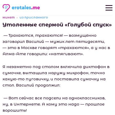
минет
из присланного
Новые рассказы
Утоленные спермой «Голубой спуск»
Популярные рассказы
— Трахаются, трахаются! — возмущённо
заговорил Василий — мужик лет пятидесяти,
— это в Москве говорят «трахаются», а у нас в
Алма-Ате говорили: «натягивают».
Я незаметно под столом включила диктофон в
сумочке, вытащила наружу микрофон, точно
какую-то пуговичку, и поставила сумочку на
стол. Василий продолжил:
— Вот сейчас все подсели на одноклассников,
ну, в Интернете. А кому это надо — прошлое
ворошить!