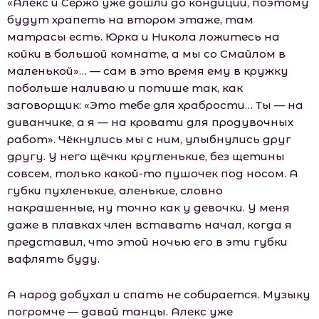
«Алекс и Сержо уже дошли до кондиции, поэтому
будут храпеть на втором этаже, там
матрасы есть. Юрка и Никола ложитесь на
койки в большой комнате, а мы со Смайлом в
маленькой»… — сам в это время ему в кружку
побольше наливаю и потише так, как
заговорщик: «Это тебе для храбрости… Ты — на
диванчике, а я — на кровати для продувочных
работ». Чёкнулись мы с ним, улыбнулись друг
другу. У него щёчки кругленькие, без щетины
совсем, только какой-то пушочек под носом. А
губки пухленькие, аленькие, словно
накрашенные, ну точно как у девочки. У меня
даже в плавках член вставать начал, когда я
представил, что этой ночью его в эти губки
вафлять буду.
А народ добухал и спать не собирается. Музыку
погромче — давай танцы. Алекс уже