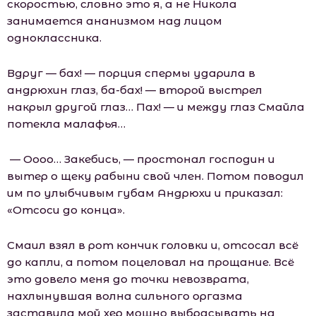
скоростью, словно это я, а не Никола
занимается ананизмом над лицом
одноклассника.
Вдруг — бах! — порция спермы ударила в
андрюхин глаз, ба-бах! — второй выстрел
накрыл другой глаз… Пах! — и между глаз Смайла
потекла малафья…
— Оооо… Закебись, — простонал господин и
вытер о щеку рабыни свой член. Потом поводил
им по улыбчивым губам Андрюхи и приказал:
«Отсоси до конца».
Смаил взял в рот кончик головки и, отсосал всё
до капли, а потом поцеловал на прощание. Всё
это довело меня до точки невозврата,
нахлынувшая волна сильного оргазма
заставила мой хер мощно выбрасывать на