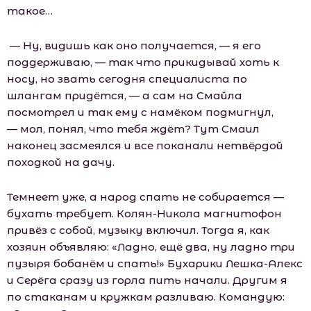
такое…
— Ну, видишь как оно получается, — я его
поддерживаю, — так что прикидывай хоть к
носу, но звать сегодня специалиста по
шлангам придётся, — а сам на Смайла
посмотрел и так ему с намёком подмигнул,
— мол, понял, что тебя ждёт? Тут Смаил
наконец засмеялся и все поканали нетвёрдой
походкой на дачу.
Темнеет уже, а народ спать не собирается —
бухать требует. Колян-Никола магнитофон
привёз с собой, музыку включил. Тогда я, как
хозяин объявляю: «Ладно, ещё два, ну ладно три
пузыря бобанём и спать!» Бухарики Лешка-Алекс
и Серёга сразу из горла пить начали. Другим я
по стаканам и кружкам разливаю. Командую: