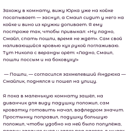
Захожу в комнату, вижу Юрка уже на койке
посапывает — заснул, а Смаил сидит у него на
койке и вино из кружки допивает. Я ему
построже так, чтобы привыкал: «Ну ладно,
Смайл, спать пошли, время не ждёт». Сам свой
наливающийся кровью кух рукой поглаживаю.
Тут Никола с веранды орёт: «Ладно, Смаил,
пошли поссым и на боковуху!»
— Пошли, — согласился захмелевший Андрюха —
Смайлик, поднялся и пошел на улицу.
Я пока в маленькую комнату зашёл, на
диванчик для виду падушку положил, сам
кроватку готовить начал, вафледром значит.
Простынку поправил, подушку большую
положил, чтобы удобно на ней было полулёжа,
плавки заранее снял и залез под одеяло, в мудях