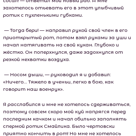
сосал! — ответил мой новый раб. А мне
захотелось отьевать его в этот улыбчивый
ротик с пухленькими губками.
— Тогда бери! — направил рукой свой член в его
приоткрытый рот, потом взял руками за уши и
начал натягивать на свой кукан. Глубоко и
жёстко. Он поперхнулся, даже задохнулся от
резкой нехватки воздуха.
— Носом дыши, — руководил я и добавил:
«Ничего… Тяжело в ученьи, легко в бою, как
говорит наш военрук».
Я расслабился и мне не хотелось сдерживаться,
поэтому совсем скоро мой куй напрягся перед
последним качком и начал обильно заполнять
спермой ротик Смайлика. Было чертовски
приятно кончить в рот! Но мне не хотелось