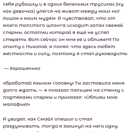
себя рубашку и в одних беленьких трусиках (ну
как девочка) улёгся на живот между моих ног
лицом к моим мудям. Я чувствовал, что от
моего толстого шланга исходит запах свежей
спермы, остатки которой я ещё не успел
стереть. Вот сейчас он мне её и оближет! По
опыту с Николой, я понял, что здесь любят
жёсткость и силу, поэтому я стал руководить:
— Хорошенько
обработай языком головку! Ты заставила меня
долго ждать, — я показал пальцем на стенку с
подтёками спермы и приказал: «Оближи мою
малафью!»
Я увидел, как Смайл опешил и стал
раздумывать, тогда я закинул на него одну