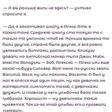
— А вы раньше жили не здесь? — учтиво
спросила я.
— Да, я заканчивал шкoлу в Алма-Ате, в
Казахстане. Среднюю шкoлу сто такую-то с
таким-то уклоном, чтоб её. Раньше времена-то
были другие, страна была другая, а всё равно
увлекались битлами, роллингами. Кликухи
давали на английский манер: типа Джон, Майк,
вместо Володьки — Боб, Алексей — Алекс или ещё
какой-нибудь Сильвер. Вот меня по-русски звали:
Василий, Вася, ну или наконец, Васюта. А был у
нас в классе ещё один пацан, ну как девочка, не
матерится, симпотяга такой, с девочками
дружит. И главное у него улыбочка бала такая
грёбаная. Хорошист — ну девчонкам такие
нравятся. Так из-за этой улыбки его и прозвали
«семаил».