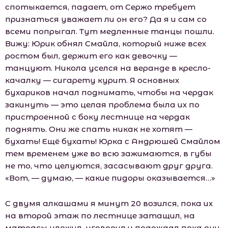
спотыкается, падает, от Сержо требует
признаться уважает ли он его? Да я и сам со
всеми попрыгал. Тут медленные танцы пошли.
Вижу: Юрик обнял Смайла, который ниже всех
ростом был, держит его как девочку —
танцуют. Никола уселся на веранде в кресло-
качалку — сигарету курит. Я основных
бухариков начал поднимать, чтобы на чердак
закинуть — это целая проблема была их по
пристроенной с боку лестнице на чердак
поднять. Они же спать никак не хотят —
бухать! Ещё бухать! Юрка с Андрюшей Смайлом
тем временем уже во всю зажимаются, в губы
не то, что целуются, засасывают друг друга.
«Вот, — думаю, — какие пидоры оказывается…»
С двумя алкашами я минут 20 возился, пока их
на второй этаж по лестнице затащил, на
матрасы уложил, уговорил и подождал пока они