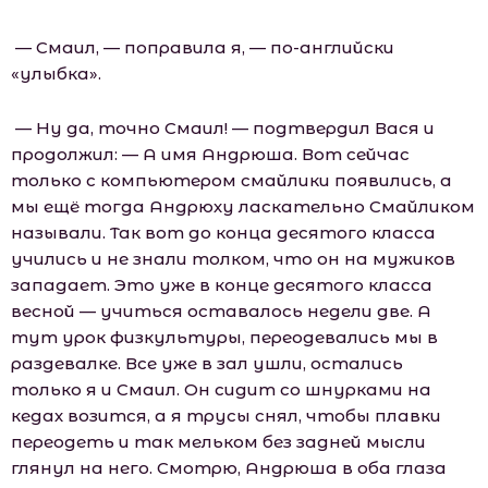
— Смаил, — поправила я, — по-английски
«улыбка».
— Ну да, точно Смаил! — подтвердил Вася и
продолжил: — А имя Андрюша. Вот сейчас
только с компьютером смайлики появились, а
мы ещё тогда Андрюху ласкательно Смайликом
называли. Так вот до конца десятого класса
учились и не знали толком, что он на мужиков
западает. Это уже в конце десятого класса
весной — учиться оставалось недели две. А
тут урок физкультуры, переодевались мы в
раздевалке. Все уже в зал ушли, остались
только я и Смаил. Он сидит со шнурками на
кедах возится, а я трусы снял, чтобы плавки
переодеть и так мельком без задней мысли
глянул на него. Смотрю, Андрюша в оба глаза