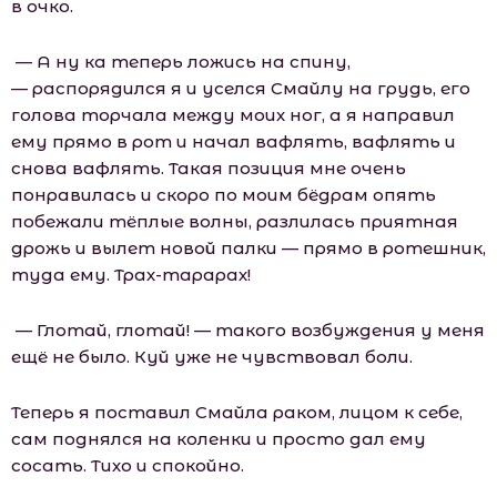
в очко.
— А ну ка теперь ложись на спину,
— распорядился я и уселся Смайлу на грудь, его
голова торчала между моих ног, а я направил
ему прямо в рот и начал вафлять, вафлять и
снова вафлять. Такая позиция мне очень
понравилась и скоро по моим бёдрам опять
побежали тёплые волны, разлилась приятная
дрожь и вылет новой палки — прямо в ротешник,
туда ему. Трах-тарарах!
— Глотай, глотай! — такого возбуждения у меня
ещё не было. Куй уже не чувствовал боли.
Теперь я поставил Смайла раком, лицом к себе,
сам поднялся на коленки и просто дал ему
сосать. Тихо и спокойно.