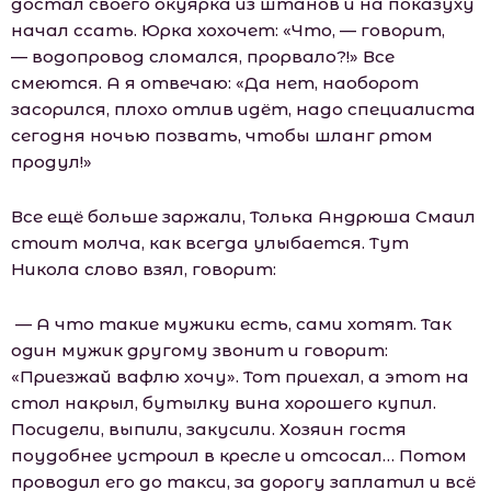
достал своего окуярка из штанов и на показуху
начал ссать. Юрка хохочет: «Что, — говорит,
— водопровод сломался, прорвало?!» Все
смеются. А я отвечаю: «Да нет, наоборот
засорился, плохо отлив идёт, надо специалиста
сегодня ночью позвать, чтобы шланг ртом
продул!»
Все ещё больше заржали, Толька Андрюша Смаил
стоит молча, как всегда улыбается. Тут
Никола слово взял, говорит:
— А что такие мужики есть, сами хотят. Так
один мужик другому звонит и говорит:
«Приезжай вафлю хочу». Тот приехал, а этот на
стол накрыл, бутылку вина хорошего купил.
Посидели, выпили, закусили. Хозяин гостя
поудобнее устроил в кресле и отсосал… Потом
проводил его до такси, за дорогу заплатил и всё