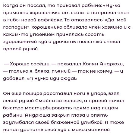
Когда он поссал, то приказал рабыне: «Ну-ка
промакни хорошенько от ссак», и направил член
в губы новой вафлёрке. Та отозвалась: «Да, мой
господин», хорошенько облизала член хозяина и с
каким-то упоением принялась сосать
здоровенный куй и дрочить толстый ствол
правой рукой.
— Хорошо сосёшь, — похвалил Колян Андрюху,
— только я, бляха, пъяный — так не кончу, — и
добавил: «А ну-ка иди сюда!»
Он ещё пошире расставил ноги в упоре, взял
левой рукой Смайла за волосы, а правой начал
быстро мастурбировать прямо над лицом
рабыни. Андрюша закрыл глаза и опять
заулыбался своей блаженной улыбкой. Я тоже
начал дрочить свой куй с максимальной