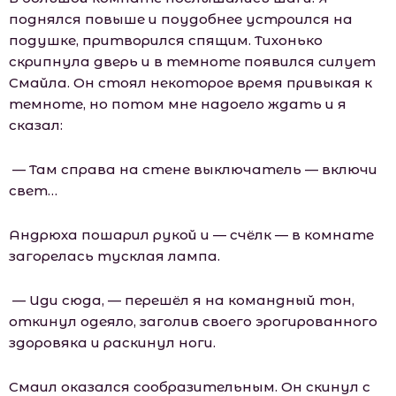
поднялся повыше и поудобнее устроился на
подушке, притворился спящим. Тихонько
скрипнула дверь и в темноте появился силует
Смайла. Он стоял некоторое время привыкая к
темноте, но потом мне надоело ждать и я
сказал:
— Там справа на стене выключатель — включи
свет…
Андрюха пошарил рукой и — счёлк — в комнате
загорелась тусклая лампа.
— Иди сюда, — перешёл я на командный тон,
откинул одеяло, заголив своего эрогированного
здоровяка и раскинул ноги.
Смаил оказался сообразительным. Он скинул с