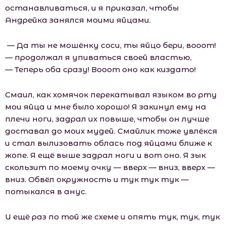
останавливаться, и я приказал, чтобы
Андрейка занялся моими яйцами.
— Да ты не мошёнку соси, ты яйцо бери, вооот!
— продолжал я упиваться своей властью,
— Теперь оба сразу! Вооот оно как киздато!
Смаил, как хомячок перекатывал языком во рту
мои яйца и мне было хорошо! Я закинул ему на
плечи ноги, задрал их повыше, чтобы он лучше
доставал до моих мудей. Смайлик тоже увлёкся
и стал вылизовать облась под яйцами ближе к
жопе. Я ещё выше задрал ноги и вот оно. Я зык
скользит по моему очку — вверх — вниз, вверх —
вниз. Обвёл окружность и тук тук тук —
потыкался в анус.
И ещё раз по той же схеме и опять тук, тук, тук