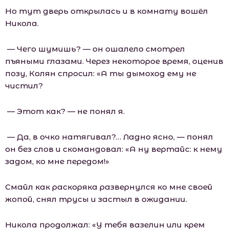
Но тут дверь открылась и в комнату вошёл
Никола.
— Чего шумишь? — он ошалело смотрел
пъяными глазами. Через некоторое время, оценив
позу, Колян спросил: «А ты дымоход ему не
чистил?
— Этот как? — не понял я.
— Да, в очко натягивал?… Ладно ясно, — понял
он без слов и скомандовал: «А ну вертайс: к нему
задом, ко мне передом!»
Смайл как раскоряка развернулся ко мне своей
жопой, снял трусы и застыл в ожидании.
Никола продолжал: «У тебя вазелин или крем