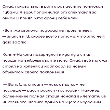
Смайл снова взял в рот и раз десять почмокал
губами. Я вдруг опомнился от спектакля за
окном и понял, что дрочу себе член.
«Вот же сволочи, пидорасты проклятые»,
— злился я. И, скорее всего потому, что это не я
даю вафлю…
Колян-Никола повернулся к кусту и стал
порциями выбрызгивать мочу. Смайл всё так же
стоял на коленях и наблюдал за новым
объектом своего поклонения.
— Вот, бля, стоит — никак толком не
поссышь — расстроился «господин». Наконец,
более-менее полная струя начала вылетать из
николеного шланга прямо на куст смородины.