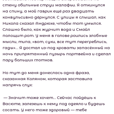
стену обильные струи малафьи. Я откинулся
на спину, а мой гаврик ещё раз двадцать
конвульсивно дёрнулся. С улицы я слышал, как
Никола сказал Андрюхе, чтобы тот умылся.
Слашно было, как журчит вода и Смайл
полощит рот. У меня в голове роились злобные
мысли, типа, «вот, суки, все тут перегреблись,
гады»… Я достал из-под кровати запасённый на
ночь припрятанный пузырь портвейна и сделал
пару больших глотков.
Но тут до меня донеслась одна фраза,
сказанная Коляном, которая заставила
напрячь слух:
— Значит тоже хочет… Сейчас пойдёшь к
Васюте, залезешь к нему под одеяло и будешь
сосать. У него тоже здоровый — тебе