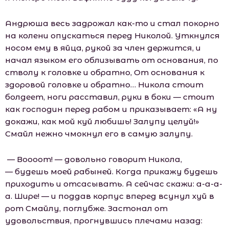
Андрюша весь задрожал как-то и стал покорно
на колени опускаться перед Николой. Уткнулся
носом ему в яйца, рукой за член держится, и
начал языком его облизывать от основания, по
стволу к головке и обратно, От основания к
здоровой головке и обратно… Никола стоит
болдеет, ноги расставил, руки в боки — стоит
как господин перед рабом и приказывает: «А ну
докажи, как мой куй любишь! Залупу целуй!»
Смайл нежно чмокнул его в самую залупу.
— Воооот! — довольно говорит Никола,
— будешь моей рабыней. Когда прикажу будешь
приходить и отсасывать. А сейчас скажи: а-а-а-
а. Шире! — и поддав корпус вперед всунул хуй в
рот Смайлу, поглубже. Застонал от
удовольствия, прогнувшись плечами назад: