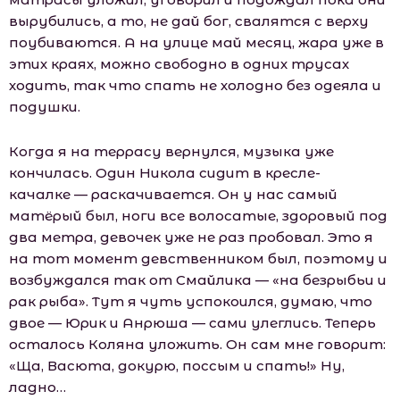
вырубились, а то, не дай бог, свалятся с верху
поубиваются. А на улице май месяц, жара уже в
этих краях, можно свободно в одних трусах
ходить, так что спать не холодно без одеяла и
подушки.
Когда я на террасу вернулся, музыка уже
кончилась. Один Никола сидит в кресле-
качалке — раскачивается. Он у нас самый
матёрый был, ноги все волосатые, здоровый под
два метра, девочек уже не раз пробовал. Это я
на тот момент девственником был, поэтому и
возбуждался так от Смайлика — «на безрыбьи и
рак рыба». Тут я чуть успокоился, думаю, что
двое — Юрик и Анрюша — сами улеглись. Теперь
осталось Коляна уложить. Он сам мне говорит:
«Ща, Васюта, докурю, поссым и спать!» Ну,
ладно…