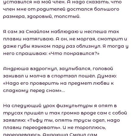
уставился на мой член. А надо сказать, что
член мне от родителей достался большого
размера, здоровый, толстый.
Я сам за Смайлом наблюдаю и неспеша так
плавки натягиваю. А он, не моргая, смотрит и
даже губы языком пару раз облизнул. Я тогда у
него спрашиваю: «Что понравился?»
Андрюша вздрогнул, заулыбался, головой
закивал и молча в спортзал пошёл. Думаю:
«Надо его проверить на предмет любви к
сладкому перед сном»…
На следующий урок физкультуры я опят в
трусах пришёл и так громко вроде сам с собой
заявляю: «Тьфу ты, опять трусы одел, надо
плавки переодевать». И не тороплюсь,
переодеваюсь. Андрюша Смаил сам