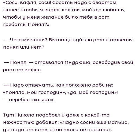
«Соси, вафля, соси! Сосать надо с азартом,
живее, чтобы я видел, как ты мой хер любишь,
чтобы у меня желание было тебя в рот
гребать! Понял?»
— Чего мычишь? Вытащи куй изо рта и ответь:
понял или нет?
— Понял, — отозвался Андрюша, освободив свой
рот от вафли.
— Надо отвечать, как положено рабыне:
«поняла, мой господин», «да, мой господин»!
— перебил «хозяин».
Тут Никола подобрел и даже с какой-то
нежностью добавил: «Ладно сосни ещё мальца,
да надо отлить, а то так и не поссали».