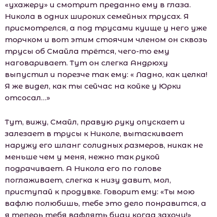
«ухажеру» и смотрит преданно ему в глаза.
Никола в одних широких семейных трусах. Я
присмотрелся, а под трусами куище у него уже
торчком и вот этим стоячим членом он сквозь
трусы об Смайла трётся, чего-то ему
наговаривает. Тут он слегка Андрюху
выпустил и порезче так ему: « Ладно, как целка!
Я же видел, как ты сейчас на койке у Юрки
отсосал…»
Тут, вижу, Смайл, правую руку опускает и
залезает в трусы к Николе, вытаскивает
наружу его шланг солидных размеров, никак не
меньше чем у меня, нежно так рукой
подрачивает. А Никола его по голове
поглаживает, слегка к низу давит, мол,
приступай к продувке. Говорит ему: «Ты мою
вафлю полюбишь, тебе это дело понравится, а
я теперь тебя вафлять буду когда захочу!»