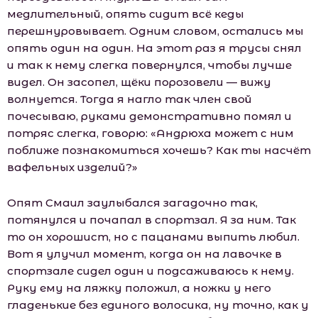
медлительный, опять сидит всё кеды
перешнуровывает. Одним словом, остались мы
опять один на один. На этот раз я трусы снял
и так к нему слегка повернулся, чтобы лучше
видел. Он засопел, щёки порозовели — вижу
волнуется. Тогда я нагло так член свой
почесываю, руками демонстративно помял и
потряс слегка, говорю: «Андрюха может с ним
поближе познакомиться хочешь? Как ты насчёт
вафельных изделий?»
Опят Смаил заулыбался загадочно так,
потянулся и почапал в спортзал. Я за ним. Так
то он хорошист, но с пацанами выпить любил.
Вот я улучил момент, когда он на лавочке в
спортзале сидел один и подсаживаюсь к нему.
Руку ему на ляжку положил, а ножки у него
гладенькие без единого волосика, ну точно, как у