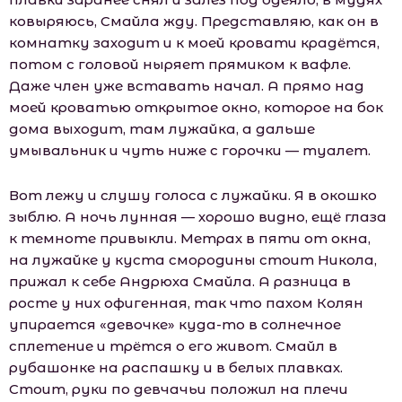
ковыряюсь, Смайла жду. Представляю, как он в
комнатку заходит и к моей кровати крадётся,
потом с головой ныряет прямиком к вафле.
Даже член уже вставать начал. А прямо над
моей кроватью открытое окно, которое на бок
дома выходит, там лужайка, а дальше
умывальник и чуть ниже с горочки — туалет.
Вот лежу и слушу голоса с лужайки. Я в окошко
зыблю. А ночь лунная — хорошо видно, ещё глаза
к темноте привыкли. Метрах в пяти от окна,
на лужайке у куста смородины стоит Никола,
прижал к себе Андрюха Смайла. А разница в
росте у них офигенная, так что пахом Колян
упирается «девочке» куда-то в солнечное
сплетение и трётся о его живот. Смайл в
рубашонке на распашку и в белых плавках.
Стоит, руки по девчачьи положил на плечи