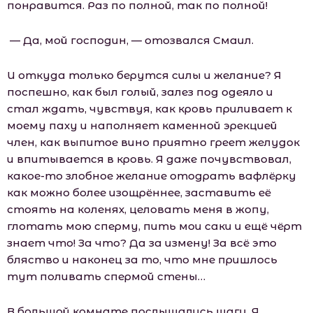
понравится. Раз по полной, так по полной!
— Да, мой господин, — отозвался Смаил.
И откуда только берутся силы и желание? Я
поспешно, как был голый, залез под одеяло и
стал ждать, чувствуя, как кровь приливает к
моему паху и наполняет каменной эрекцией
член, как выпитое вино приятно греет желудок
и впитывается в кровь. Я даже почувствовал,
какое-то злобное желание отодрать вафлёрку
как можно более изощрённее, заставить её
стоять на коленях, целовать меня в жопу,
глотать мою сперму, пить мои саки и ещё чёрт
знает что! За что? Да за измену! За всё это
бляство и наконец за то, что мне пришлось
тут поливать спермой стены…
В большой комнате послышались шаги. Я