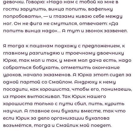
девочки. Говорю: «Надо нам с тобой ко мне в
гости зарулить, винца попить, вафельку
попробовать», — и глазами киваю себе между
ног. Он не фига не смутился, отвечает: «Да
попить винца надо»… А тут и звонок зазвенел.
Я тогда к пацанам подхожу с предложением, к
главному разгильдяю и троечному двоечнику
Юрке, так мол и так, у меня мол дача есть, надо
собраться бобухать, отметить окончание
уроков, начало экзаменов. А Юрка этот сидел за
одной партой со Смайлом. Андрюху к нему
посадили, как хорошиста, чтобы его, понимаешь,
из троек вытаскивал. Так Юрик нашего
хорошиста только с пути сбил, пить, курить
научил. А главное они бухали вместе, так что
если Юрик за дело организации бухалова
возьмётся, тогда и Смайлик мой поедет.