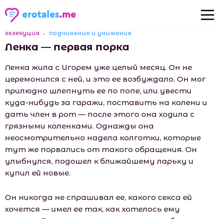
экзекуция
подчинение и унижение
Новые рассказы
Ленка — первая порка
Популярные рассказы
Ленка жила с Игорем уже целый месяц. Он не
церемонился с ней, и это ее возбуждало. Он мог
прилюдно шлепнуть ее по попе, или увести
куда-нибудь за гаражи, поставить на колени и
дать член в рот — после этого она ходила с
грязными коленками. Однажды она
неосмотрительно надела колготки, которые
тут же порвались от такого обращения. Он
улыбнулся, подошел к ближайшему ларьку и
купил ей новые.
Он никогда не спрашивал ее, какого секса ей
хочется — имел ее так, как хотелось ему