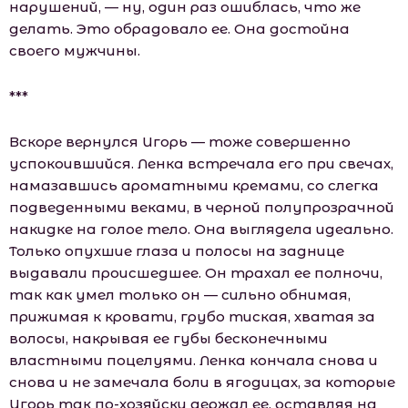
нарушений, — ну, один раз ошиблась, что же
делать. Это обрадовало ее. Она достойна
своего мужчины.
***
Вскоре вернулся Игорь — тоже совершенно
успокоившийся. Ленка встречала его при свечах,
намазавшись ароматными кремами, со слегка
подведенными веками, в черной полупрозрачной
накидке на голое тело. Она выглядела идеально.
Только опухшие глаза и полосы на заднице
выдавали происшедшее. Он трахал ее полночи,
так как умел только он — сильно обнимая,
прижимая к кровати, грубо тиская, хватая за
волосы, накрывая ее губы бесконечными
властными поцелуями. Ленка кончала снова и
снова и не замечала боли в ягодицах, за которые
Игорь так по-хозяйски держал ее, оставляя на