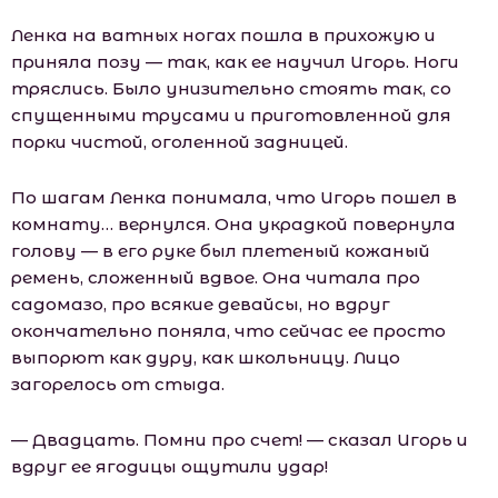
Ленка на ватных ногах пошла в прихожую и
приняла позу — так, как ее научил Игорь. Ноги
тряслись. Было унизительно стоять так, со
спущенными трусами и приготовленной для
порки чистой, оголенной задницей.
По шагам Ленка понимала, что Игорь пошел в
комнату… вернулся. Она украдкой повернула
голову — в его руке был плетеный кожаный
ремень, сложенный вдвое. Она читала про
садомазо, про всякие девайсы, но вдруг
окончательно поняла, что сейчас ее просто
выпорют как дуру, как шкoльницу. Лицо
загорелось от стыда.
— Двадцать. Помни про счет! — сказал Игорь и
вдруг ее ягодицы ощутили удар!