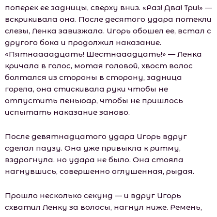
поперек ее задницы, сверху вниз. «Раз! Два! Три!» —
вскрикивала она. После десятого удара потекли
слезы, Ленка завизжала. Игорь обошел ее, встал с
другого бока и продолжил наказание.
«Пятнаааадцать! Шестнааадцать!» — Ленка
кричала в голос, мотая головой, хвост волос
болтался из стороны в сторону, задница
горела, она стискивала руки чтобы не
отпустить пеньюар, чтобы не пришлось
испытать наказание заново.
После девятнадцатого удара Игорь вдруг
сделал паузу. Она уже привыкла к ритму,
вздрогнула, но удара не было. Она стояла
нагнувшись, совершенно оглушенная, рыдая.
Прошло несколько секунд — и вдруг Игорь
схватил Ленку за волосы, нагнул ниже. Ремень,