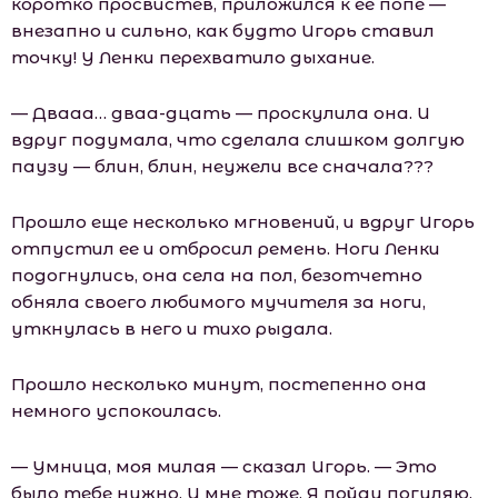
коротко просвистев, приложился к ее попе —
внезапно и сильно, как будто Игорь ставил
точку! У Ленки перехватило дыхание.
— Двааа… дваа-дцать — проскулила она. И
вдруг подумала, что сделала слишком долгую
паузу — блин, блин, неужели все сначала???
Прошло еще несколько мгновений, и вдруг Игорь
отпустил ее и отбросил ремень. Ноги Ленки
подогнулись, она села на пол, безотчетно
обняла своего любимого мучителя за ноги,
уткнулась в него и тихо рыдала.
Прошло несколько минут, постепенно она
немного успокоилась.
— Умница, моя милая — сказал Игорь. — Это
было тебе нужно. И мне тоже. Я пойду погуляю.