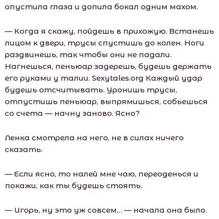
опустила глаза и допила бокал одним махом.
— Когда я скажу, пойдешь в прихожую. Встанешь
лицом к двери, трусы спустишь до колен. Ноги
раздвинешь, так чтобы они не падали.
Нагнешься, пеньюар задерешь, будешь держать
его руками у талии. Sеxytаlеs.оrg Каждый удар
будешь отсчитывать. Уронишь трусы,
отпустишь пеньюар, выпрямишься, собьешься
со счета — начну заново. Ясно?
Ленка смотрела на него, не в силах ничего
сказать.
— Если ясно, то налей мне чаю, переоденься и
покажи, как ты будешь стоять.
— Игорь, ну это уж совсем… — начала она было.