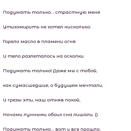
Подумать только… страстную меня
Утихомирить не хотел нисколько:
Горело масло в пламени огня
И тело разлеталось на осколки.
Подумать только! Даже мы с тобой,
как сумасшедшие, о будущем мечтали,
И грезы эти, наш отняв покой,
Ночами лунными обоих сна лишали. ()
Подумать только… вот и все прошло,