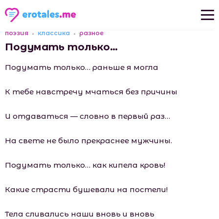
поэзия
классика
разное
Новые рассказы
Подумать только…
Популярные рассказы
Подумать только… раньше я могла
К тебе навстречу мчаться без причины
И отдаваться — словно в первый раз…
На свете не было прекраснее мужчины.
Подумать только… как кипела кровь!
Какие страсти бушевали на постели!
Тела сливались наши вновь и вновь