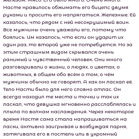
Насте нравилось обжимать его бицепс двумя
руками и просить его напрягаться. Железные. Ей
казалось, что рядом с ней несокрушимый воин.
Все мужчины очень уважали его, потому что
боялись. Им казалось, что если он ударит их
один раз, то второй уже не потребуется. Но за
этим страшным видом скрывался очень
ранимый и чувственный человек. Они много
разговаривали о жизни, о людях, о цветах, о
животных, в общем обо всём о том, о чём
мужчины обычно не говорят. А как он ласкал её.
Тело Насти было для него словно атлас. Он
всегда находил те места и точки и так их
ласкал, что девушка мгновенно расслаблялась и
плыла по волнам наслаждения. Через некоторое
время Настя сама стала напрашиваться на
ласки, активно заигрывая и возбуждая парня,
затягивала его в постель или в укромный