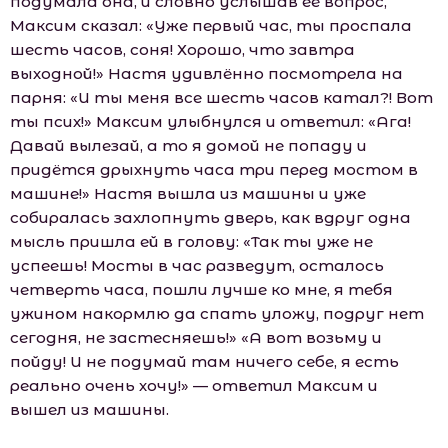
подумала она, и словно услышав её вопрос,
Максим сказал: «Уже первый час, ты проспала
шесть часов, соня! Хорошо, что завтра
выходной!» Настя удивлённо посмотрела на
парня: «И ты меня все шесть часов катал?! Вот
ты псих!» Максим улыбнулся и ответил: «Ага!
Давай вылезай, а то я домой не попаду и
придётся дрыхнуть часа три перед мостом в
машине!» Настя вышла из машины и уже
собиралась захлопнуть дверь, как вдруг одна
мысль пришла ей в голову: «Так ты уже не
успеешь! Мосты в час разведут, осталось
четверть часа, пошли лучше ко мне, я тебя
ужином накормлю да спать уложу, подруг нет
сегодня, не застесняешь!» «А вот возьму и
пойду! И не подумай там ничего себе, я есть
реально очень хочу!» — ответил Максим и
вышел из машины.