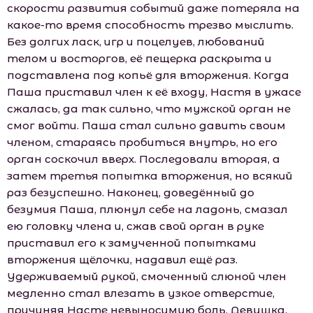
скорости развития событий даже потеряла на
какое-то время способность трезво мыслить.
Без долгих ласк, игр и поцелуев, любований
телом и восторгов, её пещерка раскрыта и
подставлена под копьё для вторжения. Когда
Паша приставил член к её входу, Настя в ужасе
сжалась, да так сильно, что мужской орган не
смог войти. Паша стал сильно давить своим
членом, стараясь пробиться внутрь, но его
орган соскочил вверх. Последовали вторая, а
затем третья попытка вторжения, но всякий
раз безуспешно. Наконец, доведённый до
безумия Паша, плюнул себе на ладонь, смазал
ею головку члена и, сжав свой орган в руке
приставил его к замученной попытками
вторжения щёлочки, надавил ещё раз.
Удерживаемый рукой, смоченный слюной член
медленно стал влезать в узкое отверстие,
причиняя Насте невыносимую боль. Девушка,