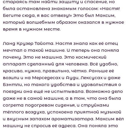
стараясь там найти защиту и спасение, но
была остановлена знакомым голосом: «Настя!
Бегите сюда, я вас отвезу!» Это был Максим,
который волшебным образом оказался в нужное
время в нужном месте.
Ланд Крузер Тайота. Настя знала как её отец
мечтал о такой машине. И теперь она поняла
почему. Это не машина. Это космический
аппарат сделанный для человека. Всё удобно,
красиво, нужно, правильно, чётко. Раньше её
возили и на Мерседесах и Ауди, Лексусах и даже
Бэнтли, но такого удобства и удовольствия о
поездки она ещё не испытывала. Возможно дело
даже не в самой машине, а в том, что она была
согрета подогревом сиденья, и струйками
тёплого воздуха, успокоена приятной музыкой
и вкусным запахом ароматизатора. Максим вёл
машину не спросив её адреса. Она поняла это