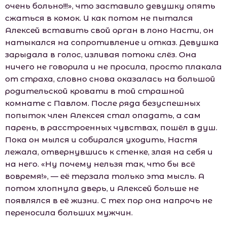
очень больно!!!», что заставило девушку опять
сжаться в комок. И как потом не пытался
Алексей вставить свой орган в лоно Насти, он
натыкался на сопротивление и отказ. Девушка
зарыдала в голос, изливая потоки слёз. Она
ничего не говорила и не просила, просто плакала
от страха, словно снова оказалась на большой
родительской кровати в той страшной
комнате с Павлом. После ряда безуспешных
попыток член Алексея стал опадать, а сам
парень, в расстроенных чувствах, пошёл в душ.
Пока он мылся и собирался уходить, Настя
лежала, отвернувшись к стенке, злая на себя и
на него. «Ну почему нельзя так, что бы всё
вовремя!», — её терзала только эта мысль. А
потом хлопнула дверь, и Алексей больше не
появлялся в её жизни. С тех пор она напрочь не
переносила больших мужчин.