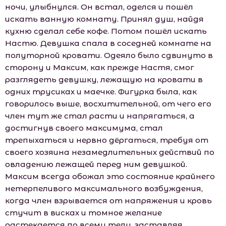
ночи, улыбнулся. Он встал, оделся и пошёл
искать ванную комнату. Принял душ, найдя
кухню сделал себе кофе. Потом пошёл искать
Настю. Девушка спала в соседней комнате на
полуторной кровати. Одеяло было сдвинуто в
сторону и Максим, как прежде Настя, смог
разглядеть девушку, лежащую на кровати в
одних трусиках и маечке. Фигурка была, как
говорилось выше, восхитительной, от чего его
член тут же стал расти и напрягаться, а
достигнув своего максимума, стал
трепыхаться и нервно дёргаться, требуя от
своего хозяина незамедлительных действий по
овладению лежащей перед ним девушкой.
Максим всегда обожал это состояние крайнего
нетерпеливого максимального возбуждения,
когда член взрывается от напряжения и кровь
стучит в висках и томное желание
растекается по всему телу, заставляя