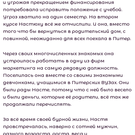
и угрожая прекращением финансирования
потребовала исправить положение с учёбой.
Угроз хватило на один семестр. На втором
курсе Настюху всё же отчислили. И она, вместо
того что бы вернуться в родительский дом, с
повинной, неожиданно для всех поехала в Питер.
Через своих многочисленных знакомых она
устроилась работать в одну из фирм
маркетинга на самую рядовую должность.
Поселилась она вместе со своими знакомыми
девчонками, учащимися в Питерских ВУЗах. Они
были рады Насте, потому что с ней было весело
и были деньги, которые её родители, всё так же
продолжали перечислять.
За всё время своей бурной жизни, Настя
провстречалась, наверно с сотней мужчин,
разного возраста, роста, веса и