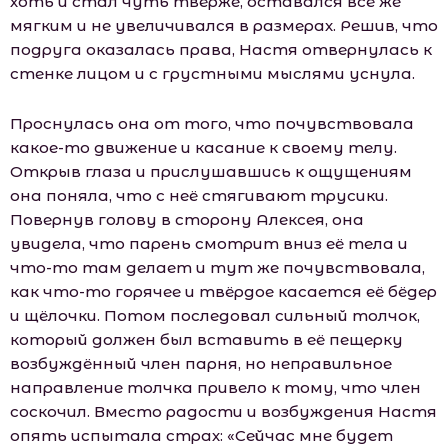
хоть и стал чуть твёрже, оставался всё же
мягким и не увеличивался в размерах. Решив, что
подруга оказалась права, Настя отвернулась к
стенке лицом и с грустными мыслями уснула.
Проснулась она от того, что почувствовала
какое-то движение и касание к своему телу.
Открыв глаза и прислушавшись к ощущениям
она поняла, что с неё стягивают трусики.
Повернув голову в сторону Алексея, она
увидела, что парень смотрит вниз её тела и
что-то там делает и тут же почувствовала,
как что-то горячее и твёрдое касается её бёдер
и щёлочки. Потом последовал сильный толчок,
который должен был вставить в её пещерку
возбуждённый член парня, но неправильное
направление толчка привело к тому, что член
соскочил. Вместо радости и возбуждения Настя
опять испытала страх: «Сейчас мне будет