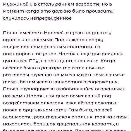
мужчиной и в столь раннем возрасте, но в
момент когда это должно было произойти,
случилось непредвиденное.
Паша, вместе с Настей, сидели на днюхе у
одного из знакомых. Парни жрали водку,
закусывая самодельным салатами из
помидоров и огурцов, Настя и ещё две девушки,
учащиеся ПТУ, из принципа пили вино. Когда
веселье было в разгаре, то есть пьяные
разговоры перешли на мыслимые и немыслимые
темы, без смысла и конкретного содержания,
Павел, периодически любовавшийся оголёнными
ножками Насти, и видимо осмелевший под
воздействием алкоголя, взял её под локоть и
повёл в другую комнату. Там была, по всей
видимости, родительская спальня, так как там
находилась большая двуспальная кровать, и
было относительно чисто. Паша сразу же стал