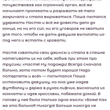
почувствовав как огромный орган, всё же
начинает пролезать и разрывать её тело
закричала и стала вырываться. Паша пытался
удержать Настю и всё же довести дело до
конца, но ни его сил, ни его уговоров не хватило
для того, чтобы не дать девушке выползти из-
под него и встать с кровати.
Настя схватила свои джинсы и стала в спешке
натягивать их на себя, забыв при этом про
трусики. «Настя! Ну подожди! Всегда сначала
больно, зато потом будет хорошо! Надо
потерпеть и всё!» — попытался Паша
остановить девушку, но она уже надев
футболку и держа в руках лифчик, выскочила из
комнаты и одев кроссовки, побежала домой. В
голове у неё была только одна мысль: «Боже! Как
же это больно!!! Никогда! Больше никогда не