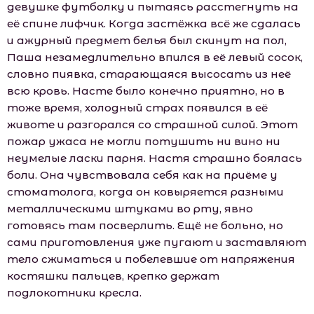
девушке футболку и пытаясь расстегнуть на
её спине лифчик. Когда застёжка всё же сдалась
и ажурный предмет белья был скинут на пол,
Паша незамедлительно впился в её левый сосок,
словно пиявка, старающаяся высосать из неё
всю кровь. Насте было конечно приятно, но в
тоже время, холодный страх появился в её
животе и разгорался со страшной силой. Этот
пожар ужаса не могли потушить ни вино ни
неумелые ласки парня. Настя страшно боялась
боли. Она чувствовала себя как на приёме у
стоматолога, когда он ковыряется разными
металлическими штуками во рту, явно
готовясь там посверлить. Ещё не больно, но
сами приготовления уже пугают и заставляют
тело сжиматься и побелевшие от напряжения
костяшки пальцев, крепко держат
подлокотники кресла.