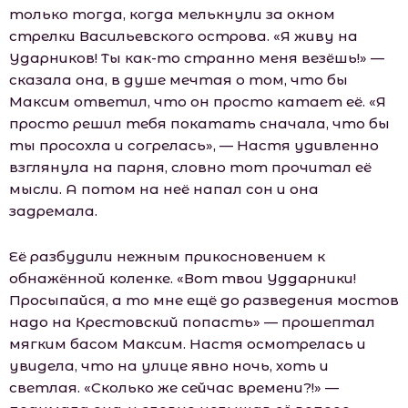
только тогда, когда мелькнули за окном
стрелки Васильевского острова. «Я живу на
Ударников! Ты как-то странно меня везёшь!» —
сказала она, в душе мечтая о том, что бы
Максим ответил, что он просто катает её. «Я
просто решил тебя покатать сначала, что бы
ты просохла и согрелась», — Настя удивленно
взглянула на парня, словно тот прочитал её
мысли. А потом на неё напал сон и она
задремала.
Её разбудили нежным прикосновением к
обнажённой коленке. «Вот твои Уддарники!
Просыпайся, а то мне ещё до разведения мостов
надо на Крестовский попасть» — прошептал
мягким басом Максим. Настя осмотрелась и
увидела, что на улице явно ночь, хоть и
светлая. «Сколько же сейчас времени?!» —