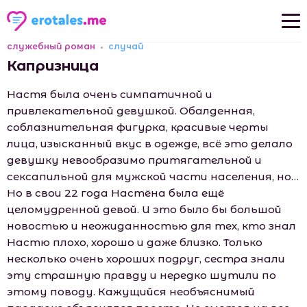
служебный роман
случай
Новые рассказы
Капризница
Популярные рассказы
Настя была очень симпатичной и
привлекательной девушкой. Обалденная,
соблазнительная фигурка, красивые черты
лица, изысканный вкус в одежде, всё это делало
девушку невообразимо притягательной и
сексапильной для мужской части населения, но…
Но в свои 22 года Настёна была ещё
целомудренной девой. И это было бы большой
новостью и неожиданностью для тех, кто знал
Настю плохо, хорошо и даже близко. Только
несколько очень хороших подруг, сестра знали
эту страшную правду и нередко шутили по
этому поводу. Кажущийся необъяснимый