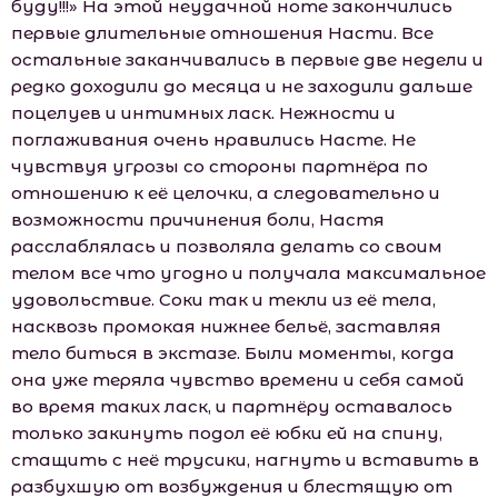
буду!!!» На этой неудачной ноте закончились
первые длительные отношения Насти. Все
остальные заканчивались в первые две недели и
редко доходили до месяца и не заходили дальше
поцелуев и интимных ласк. Нежности и
поглаживания очень нравились Насте. Не
чувствуя угрозы со стороны партнёра по
отношению к её целочки, а следовательно и
возможности причинения боли, Настя
расслаблялась и позволяла делать со своим
телом все что угодно и получала максимальное
удовольствие. Соки так и текли из её тела,
насквозь промокая нижнее бельё, заставляя
тело биться в экстазе. Были моменты, когда
она уже теряла чувство времени и себя самой
во время таких ласк, и партнёру оставалось
только закинуть подол её юбки ей на спину,
стащить с неё трусики, нагнуть и вставить в
разбухшую от возбуждения и блестящую от