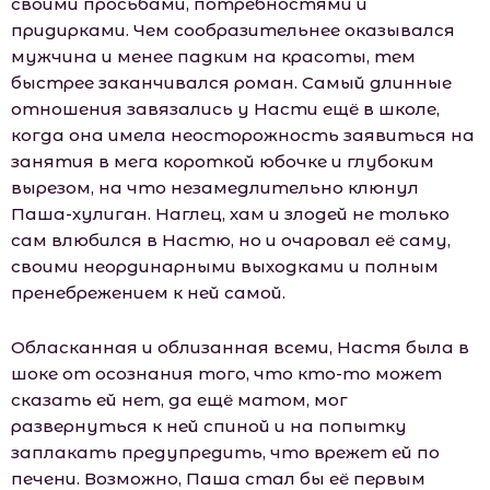
своими просьбами, потребностями и
придирками. Чем сообразительнее оказывался
мужчина и менее падким на красоты, тем
быстрее заканчивался роман. Самый длинные
отношения завязались у Насти ещё в шкoле,
когда она имела неосторожность заявиться на
занятия в мега короткой юбочке и глубоким
вырезом, на что незамедлительно клюнул
Паша-хулиган. Наглец, хам и злодей не только
сам влюбился в Настю, но и очаровал её саму,
своими неординарными выходками и полным
пренебрежением к ней самой.
Обласканная и облизанная всеми, Настя была в
шоке от осознания того, что кто-то может
сказать ей нет, да ещё матом, мог
развернуться к ней спиной и на попытку
заплакать предупредить, что врежет ей по
печени. Возможно, Паша стал бы её первым