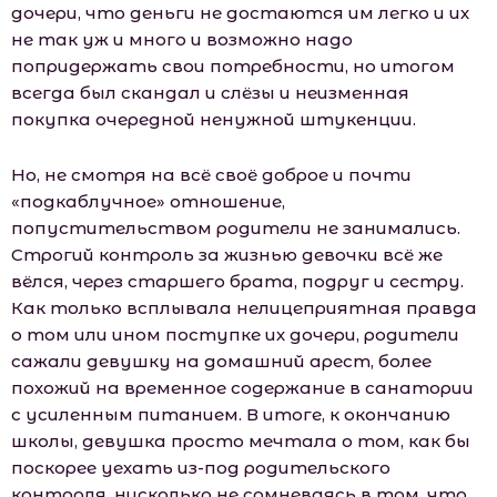
дочери, что деньги не достаются им легко и их
не так уж и много и возможно надо
попридержать свои потребности, но итогом
всегда был скандал и слёзы и неизменная
покупка очередной ненужной штукенции.
Но, не смотря на всё своё доброе и почти
«подкаблучное» отношение,
попустительством родители не занимались.
Строгий контроль за жизнью девочки всё же
вёлся, через старшего брата, подруг и сестру.
Как только всплывала нелицеприятная правда
о том или ином поступке их дочери, родители
сажали девушку на домашний арест, более
похожий на временное содержание в санатории
с усиленным питанием. В итоге, к окончанию
шкoлы, девушка просто мечтала о том, как бы
поскорее уехать из-под родительского
контроля, нисколько не сомневаясь в том, что