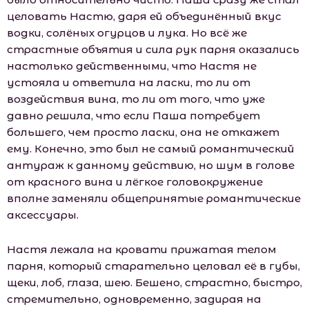
целовать Настю, даря ей объединённый вкус
водки, солёных огурцов и лука. Но всё же
страстные объятия и сила рук парня оказались
настолько действенными, что Настя не
устояла и ответила на ласки, то ли от
воздействия вина, то ли от того, что уже
давно решила, что если Паша потребует
большего, чем просто ласки, она не откажет
ему. Конечно, это был не самый романтический
антураж к данному действию, но шум в голове
от красного вина и лёгкое головокружение
вполне заменяли общепринятые романтические
аксессуары.
Настя лежала на кровати прижатая телом
парня, который старательно целовал её в губы,
щеки, лоб, глаза, шею. Бешено, страстно, быстро,
стремительно, одновременно, задирая на