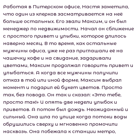
Работая в Питерском офисе, Настя заметила,
что один из клерков засматривается на неё
больше остальных. Его звали Максим, и он был
менеджер по недвижимости. Начал он сближение
с простого привет и улыбки, которое длилось
наверно месяц. В то время, как остальные
мужчины офиса, уже не раз приглашали её на
чашечку кофе и на свидание, задаривали
цветами, Максим продолжал говорить привет и
улыбаться. А когда все мужчины получили
отказ в той или иной форме, Максим выбрал
момент и подарил ей букет цветов. Просто
так, без повода. Он так и сказал: «Это тебе,
просто так!» И опять две недели улыбок и
приветов. А потом был дождь. Неожиданный и
сильный. Она шла по улице когда потоки воды
обрушились сверху и мгновенно промочили
насквозь. Она побежала к станции метро,