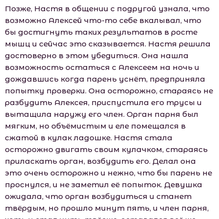
Позже, Настя в общении с подругой узнала, что
возможно Алексей что-то себе вкалывал, что
бы достигнуть таких результатов в росте
мышц и сейчас это сказывается. Настя решила
достоверно в этом убедиться. Она нашла
возможность остаться с Алексеем на ночь и
дождавшись когда парень уснёт, предприняла
попытку проверки. Она осторожно, стараясь не
разбудить Алексея, приспустила его трусы и
вытащила наружу его член. Орган парня был
мягким, но объёмистым и еле помещался в
сжатой в кулак ладошке. Настя стала
осторожно двигать своим кулачком, стараясь
приласкать орган, возбудить его. Делал она
это очень осторожно и нежно, что бы парень не
проснулся, и не заметил её попыток. Девушка
ожидала, что орган возбудиться и станет
твёрдым, но прошло минут пять, и член парня,