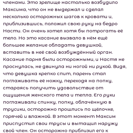
членами. Это зрелище настолько возбудило
Максима, что он не выдержал и сделал
несколько осторожных шагов к кровати и,
приблизившись, положил свою руку на бедро
Насти. Он очень хотел хотя бы потрогать её
тело. Но это касание вызвало в нём ещё
большее желание обладать девушкой,
вставить в неё свой возбуждённый орган.
Касание парня были осторожными, и Настя не
проснулась, не двинула ни ногой ни рукой. Видя,
что девушка крепко спит, парень стал
поглаживать её ножку, переходя на попку,
стараясь получить удовольствие от
ощущения женского тела и тепла. Его руки
поглаживали спинку, попку, облачённую в
трусики, осторожно прошлись по щёлочке,
горячей и влажной. В этот момент Максим
приспустил свои трусы и вытащил наружу
свой член. Он осторожно приблизил его к