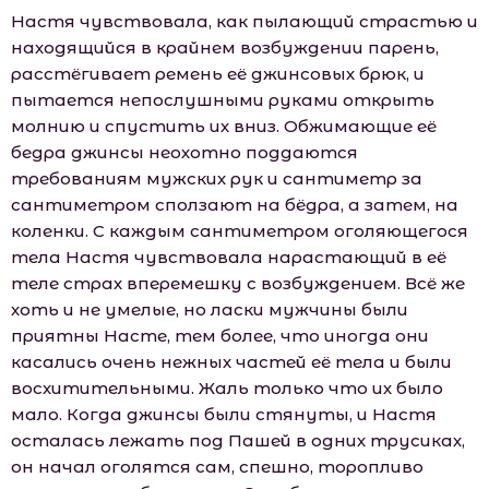
Настя чувствовала, как пылающий страстью и
находящийся в крайнем возбуждении парень,
расстёгивает ремень её джинсовых брюк, и
пытается непослушными руками открыть
молнию и спустить их вниз. Обжимающие её
бедра джинсы неохотно поддаются
требованиям мужских рук и сантиметр за
сантиметром сползают на бёдра, а затем, на
коленки. С каждым сантиметром оголяющегося
тела Настя чувствовала нарастающий в её
теле страх вперемешку с возбуждением. Всё же
хоть и не умелые, но ласки мужчины были
приятны Насте, тем более, что иногда они
касались очень нежных частей её тела и были
восхитительными. Жаль только что их было
мало. Когда джинсы были стянуты, и Настя
осталась лежать под Пашей в одних трусиках,
он начал оголятся сам, спешно, торопливо