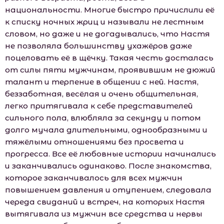
национальности. Многие быстро причислили её
к списку ночных жриц и называли не лестным
словом, но даже и не догадывались, что Настя
не позволяла большинству ухажёров даже
поцеловать её в щёчку. Такая честь досталась
от силы пяти мужчинам, проявившим не дюжий
талант и терпение в общении с ней. Настя,
беззаботная, весёлая и очень общительная,
легко притягивала к себе представителей
сильного пола, влюбляла за секунду и потом
долго мучала длительными, однообразными и
тяжёлыми отношениями без просвета и
прогресса. Все её любовные истории начинались
и заканчивались одинаково. После знакомства,
которое заканчивалось для всех мужчин
повышением давления и отупением, следовала
череда свиданий и встреч, на которых Настя
вытягивала из мужчин все средства и нервы