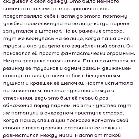
скидывая с себя одежду. Это было немного
комично и совсем не так эротично, как
представляла себе Настя до этого, поэтому
улыбка промелькнула на её лице, когда парень
запутался в штанах. Но выражение страха,
тут же вернулась на её лицо, когда паша снял
трусы и она увидела его вздыбленный орган. Он
показался ей просто фантастически огромным.
Не дав девушке опомниться, Паша схватился за
резинку её трусиков и одним резким движением
стянул их вниз, оголяя лобок с бесцветным
пушком и краешек её щёлочки. Настя испытала
на какое-то мгновение чувство стыда и
стеснения, ведь это был её первый раз
обнажения перед парнем, но эти чувства тут
же потонули в очередном приступе страха,
когда Паша, спешащий поскорее вогнать свой
ствол в тело девочки, раздвинул её ножки и
разместился между ними. Настя от такой