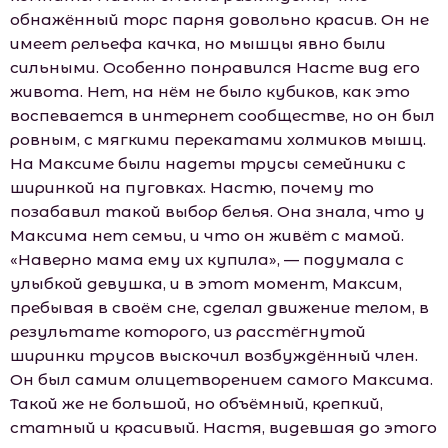
обнажённый торс парня довольно красив. Он не
имеет рельефа качка, но мышцы явно были
сильными. Особенно понравился Насте вид его
живота. Нет, на нём не было кубиков, как это
воспевается в интернет сообществе, но он был
ровным, с мягкими перекатами холмиков мышц.
На Максиме были надеты трусы семейники с
ширинкой на пуговках. Настю, почему то
позабавил такой выбор белья. Она знала, что у
Максима нет семьи, и что он живёт с мaмoй.
«Наверно мама ему их купила», — подумала с
улыбкой девушка, и в этот момент, Максим,
пребывая в своём сне, сделал движение телом, в
результате которого, из расстёгнутой
ширинки трусов выскочил возбуждённый член.
Он был самим олицетворением самого Максима.
Такой же не большой, но объёмный, крепкий,
статный и красивый. Настя, видевшая до этого