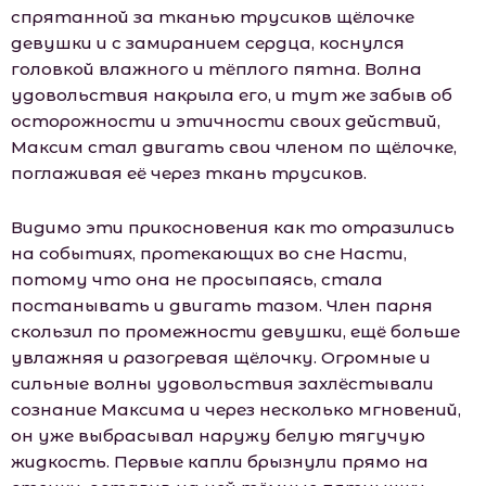
спрятанной за тканью трусиков щёлочке
девушки и с замиранием сердца, коснулся
головкой влажного и тёплого пятна. Волна
удовольствия накрыла его, и тут же забыв об
осторожности и этичности своих действий,
Максим стал двигать свои членом по щёлочке,
поглаживая её через ткань трусиков.
Видимо эти прикосновения как то отразились
на событиях, протекающих во сне Насти,
потому что она не просыпаясь, стала
постанывать и двигать тазом. Член парня
скользил по промежности девушки, ещё больше
увлажняя и разогревая щёлочку. Огромные и
сильные волны удовольствия захлёстывали
сознание Максима и через несколько мгновений,
он уже выбрасывал наружу белую тягучую
жидкость. Первые капли брызнули прямо на