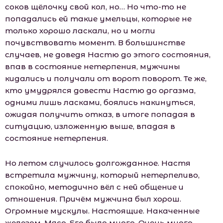
соков щёлочку свой кол, но… Но что-то не
попадались ей такие умельцы, которые не
только хорошо ласкали, но и могли
почувствовать момент. В большинстве
случаев, не доведя Настю до этого состояния,
впав в состояние нетерпения, мужчины
кидались и получали от ворот поворот. Те же,
кто умудрялся довести Настю до оргазма,
одними лишь ласками, боялись накинуться,
ожидая получить отказ, в итоге попадая в
ситуацию, изложенную выше, впадая в
состояние нетерпения.
Но летом случилось долгожданное. Настя
встретила мужчину, который нетерпеливо,
спокойно, методично вёл с ней общение и
отношения. Причём мужчина был хорош.
Огромные мускулы. Настоящие. Накаченные
железом. Мясо. Его было много. Очень много.