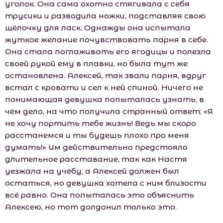
уголок. Она сама охотно стягивала с себя
трусики и разводила ножки, подставляя свою
щёлочку для ласк. Однажды она испытала
жуткое желание почувствовать парня в себе.
Она стала поглаживать его ягодицы и полезла
своей рукой ему в плавки, но была тут же
остановлена. Алексей, так звали парня, вдруг
встал с кровати и сел к ней спиной. Ничего не
понимающая девушка попыталась узнать, в
чём дело, на что получила странный ответ: «Я
не хочу портить тебе жизнь! Ведь мы скоро
расстанемся и ты будешь плохо про меня
думать!» Им действительно предстояло
длительное расставание, так как Настя
уезжала на учёбу, а Алексей должен был
остаться, но девушка хотела с ним близости
всё равно. Она попыталась это объяснить
Алексею, но тот долдонил только это.