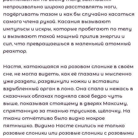
непроизвольно широко расставлять ноги,
подёргивать тазом и как бы случайно касаться
самого члена рукой. Касания вызывают
импульсы и искры, которые пробегают по телу
и вызывают такой мощный прилив энергии и
сил, что превращаешься в маленький атомный
реактор.
Настя, катающаяся на розовом слонике в своём
сне, не могла видеть, как её глазами и мысленно
уже раздели, раздвинули ножки и вставили
вздыбленный орган в лоно. Она спала и нежась в
сказочных облаках подняла своё бедро чуть
выше, показывая стоящему в дверях Максиму,
спрятанную за тканью трусиков, щёлочку. На
ткани отчётливо было видно мокрое
пятнышко. Видимо Насте снились не только
розовые слоники или розовые слоники с розовыми