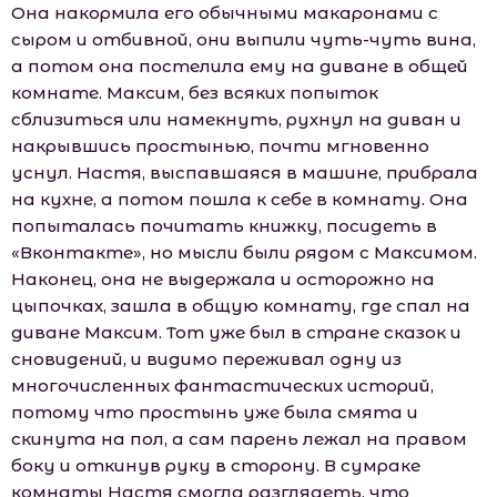
Она накормила его обычными макаронами с
сыром и отбивной, они выпили чуть-чуть вина,
а потом она постелила ему на диване в общей
комнате. Максим, без всяких попыток
сблизиться или намекнуть, рухнул на диван и
накрывшись простынью, почти мгновенно
уснул. Настя, выспавшаяся в машине, прибрала
на кухне, а потом пошла к себе в комнату. Она
попыталась почитать книжку, посидеть в
«Вконтакте», но мысли были рядом с Максимом.
Наконец, она не выдержала и осторожно на
цыпочках, зашла в общую комнату, где спал на
диване Максим. Тот уже был в стране сказок и
сновидений, и видимо переживал одну из
многочисленных фантастических историй,
потому что простынь уже была смята и
скинута на пол, а сам парень лежал на правом
боку и откинув руку в сторону. В сумраке
комнаты Настя смогла разглядеть, что