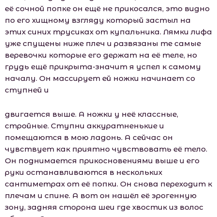
её сочной попке он ещё не прикосался, это видно
по его хищному взгляду который застыл на
этих синих трусиках от купальника. Лямки лифа
уже спущены ниже плеч и развязаны те самые
веревочки которые его держат на её теле, но
грудь ещё прикрыта-значит я успел к самому
началу. Он массирует ей ножки начинает со
ступней и
двигается выше. А ножки у неё классные,
стройные. Ступни аккуратненькие и
помещаются в мою ладонь. А сейчас он
чувствует как приятно чувствовать её тело.
Он поднимается прикосновениями выше и его
руки останавливаются в нескольких
сантиметрах от её попки. Он снова переходит к
плечам и спине. А вот он нашёл её эрогенную
зону, задняя сторона шеи где хвостик из волос