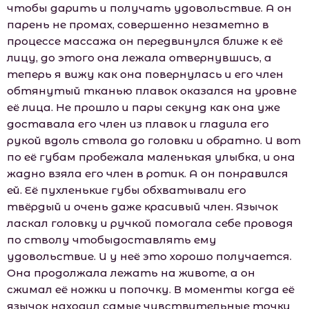
чтобы дарить и получать удовольствие. А он
парень не промах, совершенно незаметно в
процессе массажа он передвинулся ближе к её
лицу, до этого она лежала отвернувшись, а
теперь я вижу как она повернулась и его член
обтянутый тканью плавок оказался на уровне
её лица. Не прошло и пары секунд как она уже
доставала его член из плавок и гладила его
рукой вдоль ствола до головки и обратно. И вот
по её губам пробежала маленькая улыбка, и она
жадно взяла его член в ротик. А он понравился
ей. Её пухленькие губы обхватывали его
твёрдый и очень даже красивый член. Язычок
ласкал головку и ручкой помогала себе проводя
по стволу чтобыдоставлять ему
удовольствие. И у неё это хорошо получается.
Она продолжала лежать на животе, а он
сжимал её ножки и попочку. В моменты когда её
язычок находил самые чувствительные точки