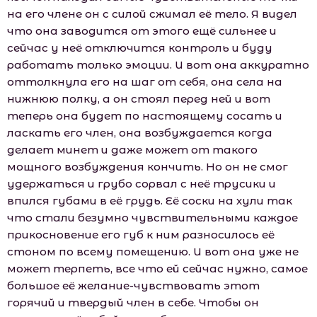
на его члене он с силой сжимал её тело. Я видел
что она заводится от этого ещё сильнее и
сейчас у неё отключится контроль и буду
работать только эмоции. И вот она аккуратно
оттолкнула его на шаг от себя, она села на
нижнюю полку, а он стоял перед ней и вот
теперь она будет по настоящему сосать и
ласкать его член, она возбуждается когда
делает минет и даже может от такого
мощного возбуждения кончить. Но он не смог
удержаться и грубо сорвал с неё трусики и
впился губами в её грудь. Её соски на хули так
что стали безумно чувствительными каждое
прикосновение его губ к ним разносилось её
стоном по всему помещению. И вот она уже не
может терпеть, все что ей сейчас нужно, самое
большое её желание-чувствовать этот
горячий и твердый член в себе. Чтобы он