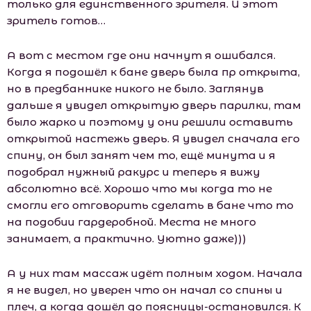
только для единственного зрителя. И этот
зритель готов…
А вот с местом где они начнут я ошибался.
Когда я подошёл к бане дверь была пр открыта,
но в предбаннике никого не было. Заглянув
дальше я увидел открытую дверь парилки, там
было жарко и поэтому у они решили оставить
открытой настежь дверь. Я увидел сначала его
спину, он был занят чем то, ещё минута и я
подобрал нужный ракурс и теперь я вижу
абсолютно всё. Хорошо что мы когда то не
смогли его отговорить сделать в бане что то
на подобии гардеробной. Места не много
занимает, а практично. Уютно даже)))
А у них там массаж идёт полным ходом. Начала
я не видел, но уверен что он начал со спины и
плеч, а когда дошёл до поясницы-остановился. К