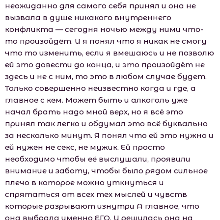
неожиданно для самого себя принял и она не
вызвала в душе никакого внутреннего
конфликта — сегодня ночью между ними что-
то произойдёт. И я понял что я никак не смогу
что то изменить, если я вмешаюсь и не позволю
ей это довести до конца, и это произойдёт не
здесь и не с ним, то это в любом случае будет.
Только совершенно неизвестно когда и где, а
главное с кем. Может быть и алкоголь уже
начал брать надо мной верх, но я всё это
принял так легко и обдумал это всё буквально
за несколько минут. Я понял что ей это нужно и
ей нужен не секс, не мужик. Ей просто
необходимо чтобы её выслушали, проявили
внимание и заботу, чтобы было рядом сильное
плечо в которое можно уткнуться и
спрятаться от всех тех мыслей и чувств
которые разрывают изнутри А главное, что
она выбрала именно ЕГО. И решилась она на