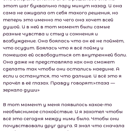
этот шаг буквально пару минут назад. И она
сама не ожидала от себя такого решения, но
теперь это именно то чего она хочет всей
душой. И в ней в тот момент были самые
разные чувства и стыд и сомнения и
возбуждение. Она боялась что он её не поймёт,
что осудит. Боялась что я всё пойму и
помешаю ей освободиться от внутренней боли.
Она даже не представляла как она сможет
сделать так чтобы они остались наедине. А
если и останутся, то что дальше. И всё это я
прочёл в её глазах. Правду говорят:»глаза —
зеркало души»
В тот момент у меня появилось какое-то
необъяснимое спокойствие. И я захотел чтобы
всё это сегодня между ними было. Чтобы они
почувствовали друг друга. Я знал что сначала