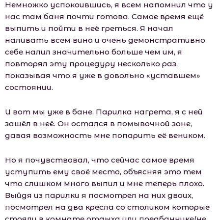
Немножко успокоившись, я всем напомнил что у
нас там баня почти готова. Самое время ещё
выпить и пойти в неё греться. Я начал
наливать всем вино и очень демонстративно
себе налил значительно больше чем им, я
повторял эту процедуру несколько раз,
показывая что я уже в довольно «уставшем»
состоянии.
И вот мы уже в бане. Парилка нагрета, я с ней
зашёл в неё. Он остался в помывочной зоне,
давая возможность мне попарить её веником.
Но я почувствовал, что сейчас самое время
уступить ему своё место, объясняя это тем
что слишком много выпил и мне теперь плохо.
Выйдя из парилки я посмотрел на них двоих,
посмотрел на два кресла со столиком которые
стояли в комнате отдыха или предбаннике(не