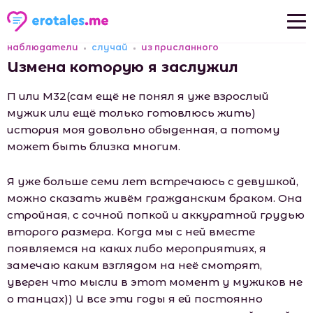
наблюдатели
случай
из присланного
Новые рассказы
Измена которую я заслужил
Популярные рассказы
П или М32(сам ещё не понял я уже взрослый
мужик или ещё только готовлюсь жить)
история моя довольно обыденная, а потому
может быть близка многим.
Я уже больше семи лет встречаюсь с девушкой,
можно сказать живём гражданским браком. Она
стройная, с сочной попкой и аккуратной грудью
второго размера. Когда мы с ней вместе
появляемся на каких либо мероприятиях, я
замечаю каким взглядом на неё смотрят,
уверен что мысли в этот момент у мужиков не
о танцах)) И все эти годы я ей постоянно