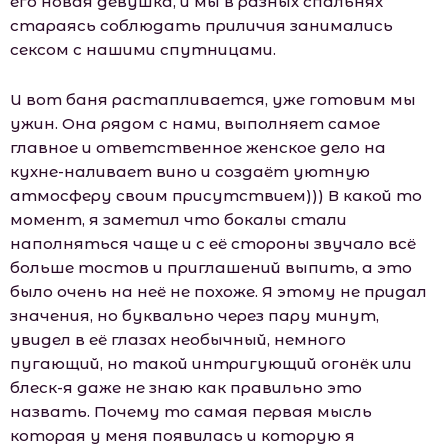
его новая девушка, и мы в разных спальнях
стараясь соблюдать приличия занимались
сексом с нашими спутницами.
И вот баня растапливается, уже готовим мы
ужин. Она рядом с нами, выполняет самое
главное и ответственное женское дело на
кухне-наливает вино и создаёт уютную
атмосферу своим присутствием))) В какой то
момент, я заметил что бокалы стали
наполняться чаще и с её стороны звучало всё
больше тостов и приглашений выпить, а это
было очень на неё не похоже. Я этому не придал
значения, но буквально через пару минут,
увидел в её глазах необычный, немного
пугающий, но такой интригующий огонёк или
блеск-я даже не знаю как правильно это
назвать. Почему то самая первая мысль
которая у меня появилась и которую я