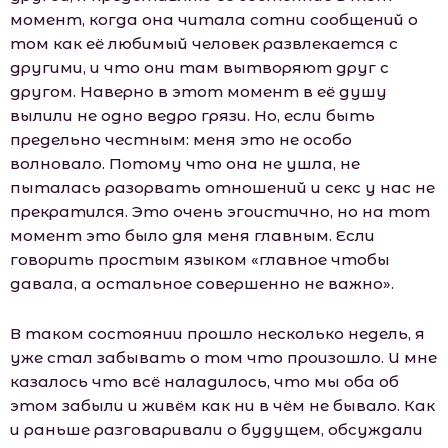
момент, когда она читала сотни сообщений о
том как её любимый человек развлекается с
другими, и что они там вытворяют друг с
другом. Наверно в этот момент в её душу
вылили не одно ведро грязи. Но, если быть
предельно честным: меня это не особо
волновало. Потому что она не ушла, не
пыталась разорвать отношений и секс у нас не
прекратился. Это очень эгоистично, но на тот
момент это было для меня главным. Если
говорить простым языком «главное чтобы
давала, а остальное совершенно не важно».
В таком состоянии прошло несколько недель, я
уже стал забывать о том что произошло. И мне
казалось что всё наладилось, что мы оба об
этом забыли и живём как ни в чём не бывало. Как
и раньше разговаривали о будущем, обсуждали