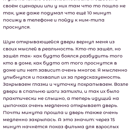
своём сценарии или у них там что то пошло не
так, уже даже подумал что ещё 10 минут
посижу в телефоне и пойду к ним-типа
проснулся.
Шум открывающейся двери вернул меня из
своих мыслей в реальность. Кто-то зашёл, но
зашёл так- как будто боялся разбудить того
кто в доме, как будто от того проснутся в
доме или нет зависит очень многое. Я мысленно
улыбнулся и похвалил их за предсказуемость.
Закрываем глазки и чуточку похрапываем. Возле
двери в спальню шаги затихли, и так их было
практически не слышно, а теперь идущий на
цыпочках очень медленно открывает дверь.
Почти минута прошла и дверь также очень
медленно закрылась. А это значит: через 15
минут начнётся показ фильма для взрослых