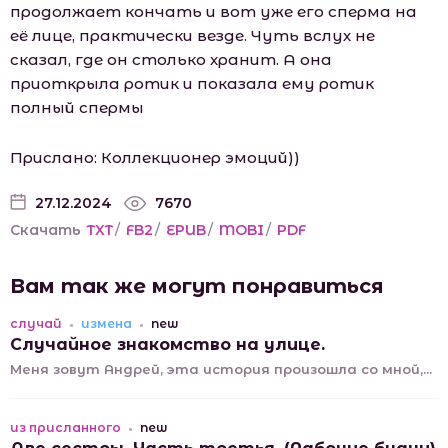
продолжает кончать и вот уже его сперма на
её лице, практически везде. Чуть вслух не
сказал, где он столько хранит. А она
приоткрыла ротик и показала ему ротик
полный спермы
Прислано: Коллекционер эмоций))
27.12.2024
7670
Скачать
TXT
/
FB2
/
EPUB
/
MOBI
/
PDF
Вам так же могут понравиться
случай
измена
new
Случайное знакомство на улице.
Меня зовут Андрей, эта история произошла со мной,...
из присланного
new