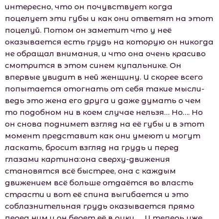
интересно, что он почувствует когда
поцелует эти губы и как они ответят на этот
поцелуй. Потом он заметит что у неё
оказывается есть грудь на которую он никогда
не обращал внимания, и что она очень красиво
смотрится в этом синем купальнике. Он
впервые увидит в ней женщину. И скорее всего
попытается отогнать от себя такие мысли-
ведь это жена его друга и даже думать о чем
то подобном ни в коем случае нельзя… Но…. Но
он снова поднимет взгляд на её губы и в этот
момент представит как они умеют и могут
ласкать, бросит взгляд на грудь и перед
глазами картина:она сверху-движения
становятся всё быстрее, она с каждым
движением всё больше отдаётся во власть
страсти и вот её спина выгибается и это
соблазнительная грудь оказывается прямо
перед ним и он берет её в руки….. И теперь уже