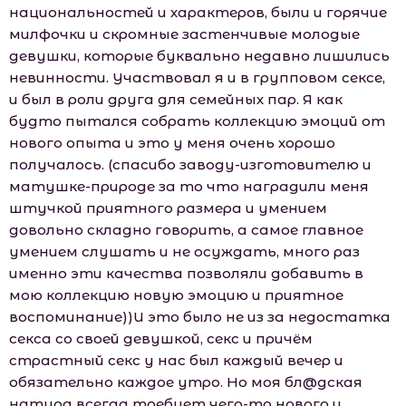
национальностей и характеров, были и горячие
милфочки и скромные застенчивые молодые
девушки, которые буквально недавно лишились
невинности. Участвовал я и в групповом сексе,
и был в роли друга для семейных пар. Я как
будто пытался собрать коллекцию эмоций от
нового опыта и это у меня очень хорошо
получалось. (спасибо заводу-изготовителю и
матушке-природе за то что наградили меня
штучкой приятного размера и умением
довольно складно говорить, а самое главное
умением слушать и не осуждать, много раз
именно эти качества позволяли добавить в
мою коллекцию новую эмоцию и приятное
воспоминание))И это было не из за недостатка
секса со своей девушкой, секс и причём
страстный секс у нас был каждый вечер и
обязательно каждое утро. Но моя бл@дская
натура всегда требует чего-то нового и