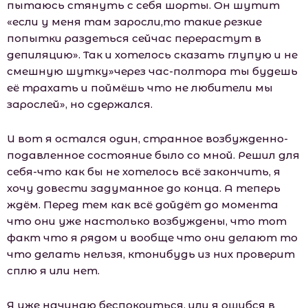
пытаюсь стянуть с себя шорты. Он шутит
«если у меня там заросли,то такие резкие
попытки раздеться сейчас перерастут в
депиляцию». Так и хотелось сказать глупую и не
смешную шутку»через час-полтора ты будешь
её трахать и поймёшь что не любители мы
зарослей», но сдержался.
И вот я остался один, странное возбужденно-
подавленное состояние было со мной. Решил для
себя-что как бы не хотелось всё закончить, я
хочу довести задуманное до конца. А теперь
ждём. Перед тем как всё дойдёт до момента
что они уже настолько возбуждены, что тот
факт что я рядом и вообще что они делают то
что делать нельзя, ктонибудь из них проверит
сплю я или нет.
Я уже начинаю беспокоиться, или я ошибся в