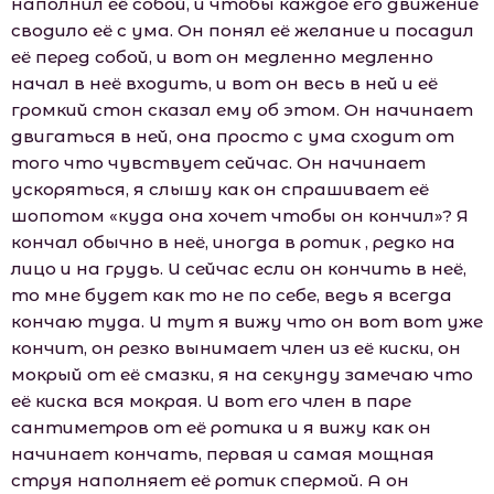
наполнил её собой, и чтобы каждое его движение
сводило её с ума. Он понял её желание и посадил
её перед собой, и вот он медленно медленно
начал в неё входить, и вот он весь в ней и её
громкий стон сказал ему об этом. Он начинает
двигаться в ней, она просто с ума сходит от
того что чувствует сейчас. Он начинает
ускоряться, я слышу как он спрашивает её
шопотом «куда она хочет чтобы он кончил»? Я
кончал обычно в неё, иногда в ротик , редко на
лицо и на грудь. И сейчас если он кончить в неё,
то мне будет как то не по себе, ведь я всегда
кончаю туда. И тут я вижу что он вот вот уже
кончит, он резко вынимает член из её киски, он
мокрый от её смазки, я на секунду замечаю что
её киска вся мокрая. И вот его член в паре
сантиметров от её ротика и я вижу как он
начинает кончать, первая и самая мощная
струя наполняет её ротик спермой. А он