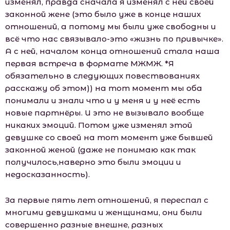
изменял, правда сначала я изменял с ней своей
законной жене (это было уже в конце наших
отношений, а потому мы были уже свободны и
всё что нас связывало-это «жизнь по привычке».
А с ней, началом конца отношений стала наша
первая встреча в формате МЖМЖ. *Я
обязательно в следующих повествованиях
расскажу об этом)) на тот момент мы оба
понимали и знали что и у меня и у неё есть
новые партнёры. И это не вызывало вообще
никаких эмоций. Потом уже изменял этой
девушке со своей на тот момент уже бывшей
законной женой (даже не понимаю как так
получилось,наверно это были эмоции и
недосказанность).
За первые пять лет отношений, я переспал с
многими девушками и женщинами, они были
совершенно разные внешне, разных