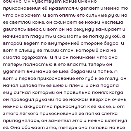
обычно. Он чувствует какие именно
прикосновения ей нравятся-и делает именно то
что она хочет. И вот опять его сильные руки на
её светлой коже, он сжимает её ножки неспеша
двигаясь вверх, и вот он на секунду замирает и
начинает гладить и сжимать её попку рукой, а
второй ведёт по внутренней стороне бедра. И
вот я слышу её тихий стон, который она не
смогла сдержать. И я и он понимаем что она
теперь полностью в его власти. Теперь он
уделяет внимание её шее, бёдрами и попке. А
вот и первое прикосновение его губ к её телу, он
начал целовать её шею и плечи, и она подала
ему сигнал который он правильно понял: когда
он проводил руками по её ножкам вверх он очень
нежно и аккуратно прикоснулся к её киске, и от
этого лёгкого прикосновения её попка слегка
приподнялась, он заметил это и нежно шлепнул
её. Она обожает это, теперь она готова на всё