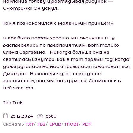
наклонив голову и разглядывая рисунок. —
Смотри-ка! Он уснул…
Так я познакомился с Маленьким принцем».
И все было потом хорошо, мы окончили ПТУ,
распределись по предприятиям, вот только
Елена Сергеевна… Никогда больше она не
светилась изнутри, как в тот первый год, когда
даже ругалась на нас и грозилась пожаловаться
Дмитрию Николаевичу, но никогда не
жаловалась, или мы так думали. Сломалось в
ней что-то.
Tim Tаris
25.12.2024
5560
Скачать
TXT
/
FB2
/
EPUB
/
MOBI
/
PDF