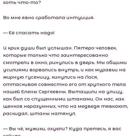
хоть что-то?
Во мне явно сработала интуиция.
— Её спасать надо!
И крик души был услышан. Пятеро человек,
которые только что заинтересованно
смотрели в окно, ринулись в дверь. Мы общими
усилиями ворвались внутрь, и как муравьи на
жирную гусеницу, кинулись на Лося,
оттаскивая совместно его от хрупкого тела
нашей Елены Сергеевны. Вытащили на улицу,
как был со спущенными штанами. Он нас, как
щенков неразумных, что на медведя тявкают,
раскидал, штаны натянул.
— Вы чё, мужики, охуели? Куда претесь, я вас
сейчас…