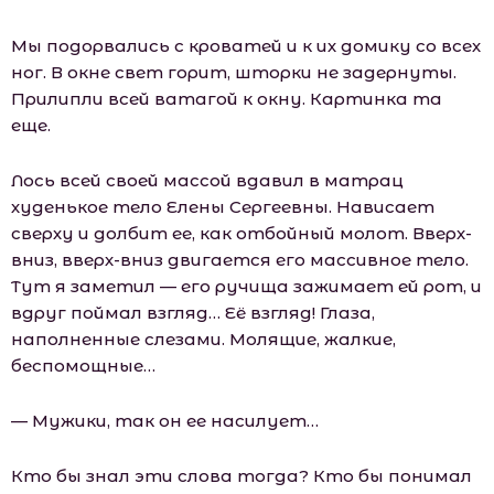
Мы подорвались с кроватей и к их домику со всех
ног. В окне свет горит, шторки не задернуты.
Прилипли всей ватагой к окну. Картинка та
еще.
Лось всей своей массой вдавил в матрац
худенькое тело Елены Сергеевны. Нависает
сверху и долбит ее, как отбойный молот. Вверх-
вниз, вверх-вниз двигается его массивное тело.
Тут я заметил — его ручища зажимает ей рот, и
вдруг поймал взгляд… Её взгляд! Глаза,
наполненные слезами. Молящие, жалкие,
беспомощные…
— Мужики, так он ее насилует…
Кто бы знал эти слова тогда? Кто бы понимал