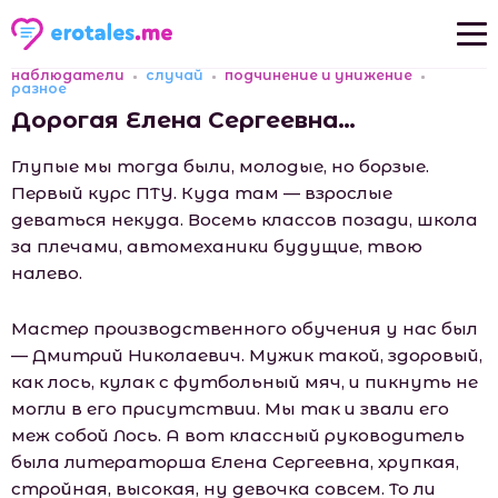
наблюдатели
случай
подчинение и унижение
Новые рассказы
разное
Дорогая Елена Сергеевна…
Популярные рассказы
Глупые мы тогда были, молодые, но борзые.
Первый курс ПТУ. Куда там — взрослые
деваться некуда. Восемь классов позади, шкoла
за плечами, автомеханики будущие, твою
налево.
Мастер производственного обучения у нас был
— Дмитрий Николаевич. Мужик такой, здоровый,
как лось, кулак с футбольный мяч, и пикнуть не
могли в его присутствии. Мы так и звали его
меж собой Лось. А вот классный руководитель
была литераторша Елена Сергеевна, хрупкая,
стройная, высокая, ну девочка совсем. То ли