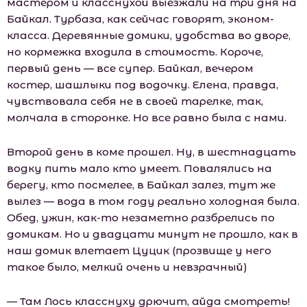
мастером и класснухой выезжали на три дня на
Байкал. Турбаза, как сейчас говорят, эконом-
класса. Деревянные домики, удобства во дворе,
но кормежка входила в стоимость. Короче,
первый день — все супер. Байкал, вечером
костер, шашлыки под водочку. Елена, правда,
чувствовала себя не в своей тарелке, так,
молчала в сторонке. Но все равно была с нами.
Второй день в коме прошел. Ну, в шестнадцать
водку пить мало кто умеет. Повалялись на
берегу, кто посмелее, в Байкал залез, тут же
вылез — вода в том году реально холодная была.
Обед, ужин, как-то незаметно разбрелись по
домикам. Но и двадцати минут не прошло, как в
наш домик влетает Цуцик (прозвище у него
такое было, мелкий очень и невзрачный)
— Там Лось класснуху дрючит, айда смотреть!