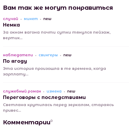
Вам так же могут понравиться
случай
минет
new
Немка
За окном вагона почти сутки тянулся пейзаж,
вертик...
наблюдатели
свингеры
new
По ягоду
Эта история произошла в те времена, когда
зарплату...
служебный роман
измена
new
Переговоры с последствиями
Светлана крутилась перед зеркалом, стараясь
привес...
Комментарии
0