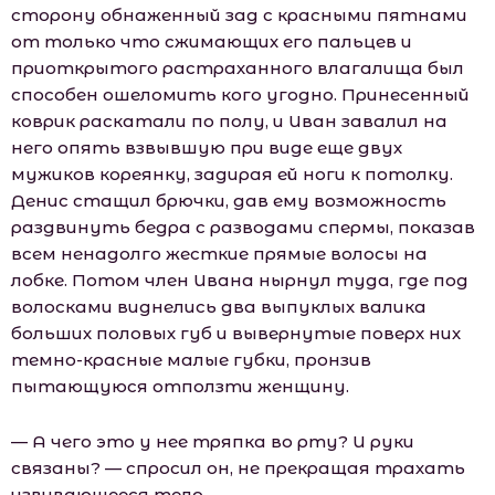
сторону обнаженный зад с красными пятнами
от только что сжимающих его пальцев и
приоткрытого растраханного влагалища был
способен ошеломить кого угодно. Принесенный
коврик раскатали по полу, и Иван завалил на
него опять взвывшую при виде еще двух
мужиков кореянку, задирая ей ноги к потолку.
Денис стащил брючки, дав ему возможность
раздвинуть бедра с разводами спермы, показав
всем ненадолго жесткие прямые волосы на
лобке. Потом член Ивана нырнул туда, где под
волосками виднелись два выпуклых валика
больших половых губ и вывернутые поверх них
темно-красные малые губки, пронзив
пытающуюся отползти женщину.
— А чего это у нее тряпка во рту? И руки
связаны? — спросил он, не прекращая трахать
извивающееся тело.