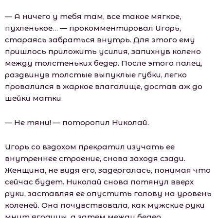
— А ничего у тебя там, все такое мягкое,
пухленькое… — прокомментировал Игорь,
стараясь забраться внутрь. Для этого ему
пришлось приложить усилия, запихнув колено
между толстеньких бедер. После этого палец,
раздвинув толстые выпуклые губки, легко
провалился в жаркое влагалище, достав аж до
шейки матки.
— Не тяни! — поторопил Николай.
Игорь со вздохом прекратил изучать ее
внутреннее строение, снова заходя сзади.
Женщина, не видя его, задергалась, понимая что
сейчас будет. Николай снова потянул вверх
руки, заставляя ее опустить голову на уровень
коленей. Она почувствовала, как мужские руки
мнут ягодицы, а затем между бедер,