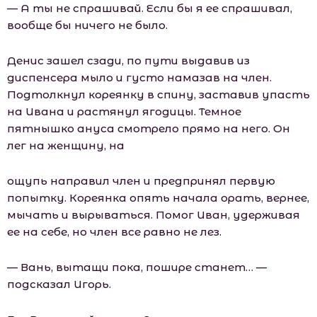
— А ты не спрашивай. Если бы я ее спрашивал,
вообще бы ничего не было.
Денис зашел сзади, по пути выдавив из
диспенсера мыло и густо намазав на член.
Подтолкнул кореянку в спину, заставив упасть
на Ивана и растянул ягодицы. Темное
пятнышко ануса смотрело прямо на него. Он
лег на женщину, на
ощупь направил член и предпринял первую
попытку. Кореянка опять начала орать, вернее,
мычать и вырываться. Помог Иван, удерживая
ее на себе, но член все равно не лез.
— Вань, вытащи пока, пошире станет… —
подсказал Игорь.