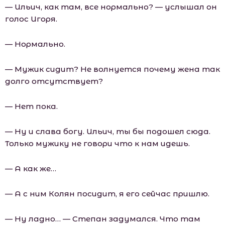
— Ильич, как там, все нормально? — услышал он
голос Игоря.
— Нормально.
— Мужик сидит? Не волнуется почему жена так
долго отсутствует?
— Нет пока.
— Ну и слава богу. Ильич, ты бы подошел сюда.
Только мужику не говори что к нам идешь.
— А как же…
— А с ним Колян посидит, я его сейчас пришлю.
— Ну ладно… — Степан задумался. Что там