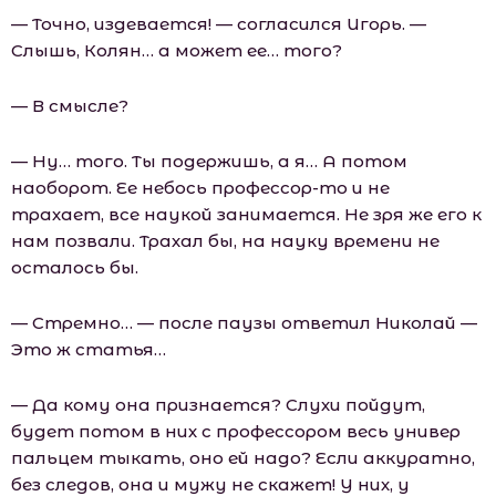
— Точно, издевается! — согласился Игорь. —
Слышь, Колян… а может ее… того?
— В смысле?
— Ну… того. Ты подержишь, а я… А потом
наоборот. Ее небось профессор-то и не
трахает, все наукой занимается. Не зря же его к
нам позвали. Трахал бы, на науку времени не
осталось бы.
— Стремно… — после паузы ответил Николай —
Это ж статья…
— Да кому она признается? Слухи пойдут,
будет потом в них с профессором весь универ
пальцем тыкать, оно ей надо? Если аккуратно,
без следов, она и мужу не скажет! У них, у