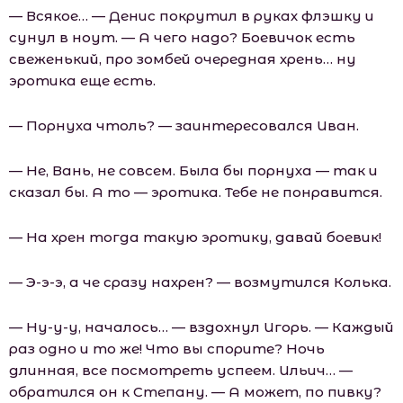
— Всякое… — Денис покрутил в руках флэшку и
сунул в ноут. — А чего надо? Боевичок есть
свеженький, про зомбей очередная хрень… ну
эротика еще есть.
— Порнуха чтоль? — заинтересовался Иван.
— Не, Вань, не совсем. Была бы порнуха — так и
сказал бы. А то — эротика. Тебе не понравится.
— На хрен тогда такую эротику, давай боевик!
— Э-э-э, а че сразу нахрен? — возмутился Колька.
— Ну-у-у, началось… — вздохнул Игорь. — Каждый
раз одно и то же! Что вы спорите? Ночь
длинная, все посмотреть успеем. Ильич… —
обратился он к Степану. — А может, по пивку?