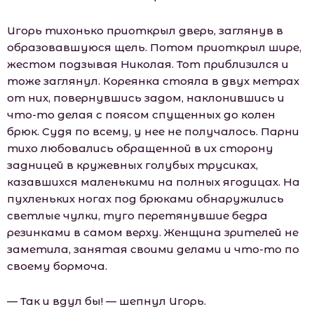
Игорь тихонько приоткрыл дверь, заглянув в
образовавшуюся щель. Потом приоткрыл шире,
жестом подзывая Николая. Тот приблизился и
тоже заглянул. Кореянка стояла в двух метрах
от них, повернувшись задом, наклонившись и
что-то делая с поясом спущенных до колен
брюк. Судя по всему, у нее не получалось. Парни
тихо любовались обращенной в их сторону
задницей в кружевных голубых трусиках,
казавшихся маленькими на полных ягодицах. На
пухленьких ногах под брюками обнаружились
светлые чулки, туго перетянувшие бедра
резинками в самом верху. Женщина зрителей не
заметила, занятая своими делами и что-то по
своему бормоча.
— Так и вдул бы! — шепнул Игорь.