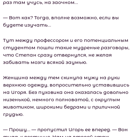
раз там учусь, на заочном…
— Вот как? Тогда, вполне возможно, если вы
будете изучать…
Тут между профессором и его потенциальным
студентом пошли такие мудреные разговоры,
что Степан сразу отвернулся, не желая
забивать мозги всякой заумью.
Женщина между тем скинула мужу на руки
верхнюю одежду, вопросительно уставившись
на Игоря. Без пуховика она оказалась довольно
низенькой, немного полноватой, с округлым
животиком, широкими бедрами и приличной
грудью.
— Прошу… — пропустил Игорь ее вперед. — Вон
туда, к лестнице. Нам на второй этаж.