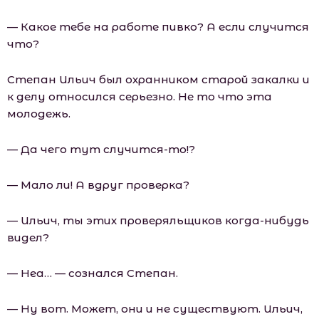
— Какое тебе на работе пивко? А если случится
что?
Степан Ильич был охранником старой закалки и
к делу относился серьезно. Не то что эта
молодежь.
— Да чего тут случится-то!?
— Мало ли! А вдруг проверка?
— Ильич, ты этих проверяльщиков когда-нибудь
видел?
— Неа… — сознался Степан.
— Ну вот. Может, они и не существуют. Ильич,