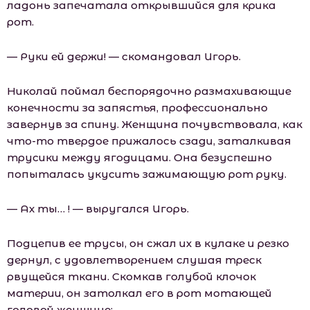
ладонь запечатала открывшийся для крика
рот.
— Руки ей держи! — скомандовал Игорь.
Николай поймал беспорядочно размахивающие
конечности за запястья, профессионально
завернув за спину. Женщина почувствовала, как
что-то твердое прижалось сзади, заталкивая
трусики между ягодицами. Она безуспешно
попыталась укусить зажимающую рот руку.
— Ах ты… ! — выругался Игорь.
Подцепив ее трусы, он сжал их в кулаке и резко
дернул, с удовлетворением слушая треск
рвущейся ткани. Скомкав голубой клочок
материи, он затолкал его в рот мотающей
головой женщине: