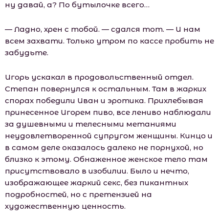
ну давай, а? По бутылочке всего…
— Ладно, хрен с тобой. — сдался тот. — И нам
всем захвати. Только утром по кассе пробить не
забудьте.
Игорь ускакал в продовольственный отдел.
Степан повернулся к остальным. Там в жарких
спорах победили Иван и эротика. Прихлебывая
принесенное Игорем пиво, все лениво наблюдали
за душевными и телесными метаниями
неудовлетворенной супругом женщины. Кинцо и
в самом деле оказалось далеко не порнухой, но
близко к этому. Обнаженное женское тело там
присутствовало в изобилии. Было и нечто,
изображающее жаркий секс, без пикантных
подробностей, но с претензией на
художественную ценность.