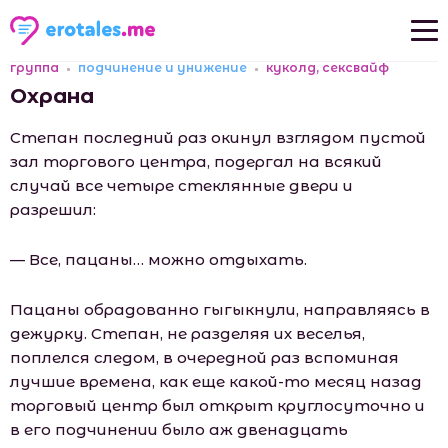
группа
подчинение и унижение
куколд, сексвайф
Новые рассказы
Охрана
Популярные рассказы
Степан последний раз окинул взглядом пустой
зал торгового центра, подергал на всякий
случай все четыре стеклянные двери и
разрешил:
— Все, пацаны… можно отдыхать.
Пацаны обрадованно гыгыкнули, направляясь в
дежурку. Степан, не разделяя их веселья,
поплелся следом, в очередной раз вспоминая
лучшие времена, как еще какой-то месяц назад
торговый центр был открыт круглосуточно и
в его подчинении было аж двенадцать