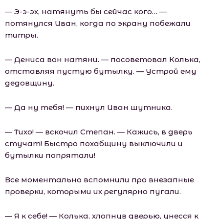
— Э-э-эх, натянуть бы сейчас кого… —
потянулся Иван, когда по экрану побежали
титры.
— Дениса вон натяни. — посоветовал Колька,
отставляя пустую бутылку. — Устрой ему
дедовщину.
— Да ну тебя! — пихнул Иван шутника.
— Тихо! — вскочил Степан. — Кажись, в дверь
стучат! Быстро похабщину выключили и
бутылки попрятали!
Все моментально вспомнили про внезапные
проверки, которыми их регулярно пугали.
— Я к себе! — Колька, хлопнув дверью, унесся к