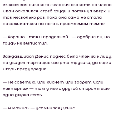
выказывая никакого желания скакать на члене.
Иван оскалился, сгреб груди и потянул вверх. И
так несколько раз, пока она сама не стала
насаживаться на него в приемлемом темпе.
— Хорошо… так и продолжай… — одобрил он, но
грудь не выпустил.
Заждавшийся Денис поднес было член ей к лицу,
но увидел торчащие изо рта трусики, да еще и
Игорь предупредил:
— Не советую. Или куснет, или заорет. Если
невтерпеж — там у нее с другой стороны еще
одна дырка есть.
— А можно? — усомнился Денис.