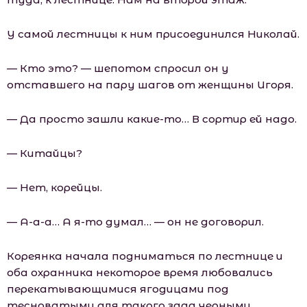
У самой лестницы к ним присоединился Николай.
— Кто это? — шепотом спросил он у
отставшего на пару шагов от женщины Игоря.
— Да просто зашли какие-то… В сортир ей надо.
— Китайцы?
— Нет, корейцы.
— А-а-а… А я-то думал… — он не договорил.
Кореянка начала подниматься по лестнице и
оба охранника некоторое время любовались
перекатывающимися ягодицами под
тесноватыми для такого зада черными