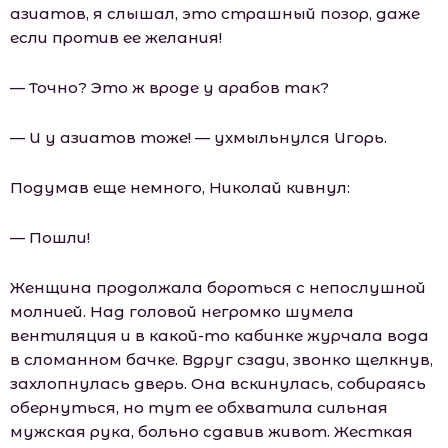
азиатов, я слышал, это страшный позор, даже
если против ее желания!
— Точно? Это ж вроде у арабов так?
— И у азиатов тоже! — ухмыльнулся Игорь.
Подумав еще немного, Николай кивнул:
— Пошли!
Женщина продолжала бороться с непослушной
молнией. Над головой негромко шумела
вентиляция и в какой-то кабинке журчала вода
в сломанном бачке. Вдруг сзади, звонко щелкнув,
захлопнулась дверь. Она вскинулась, собираясь
обернуться, но тут ее обхватила сильная
мужская рука, больно сдавив живот. Жесткая