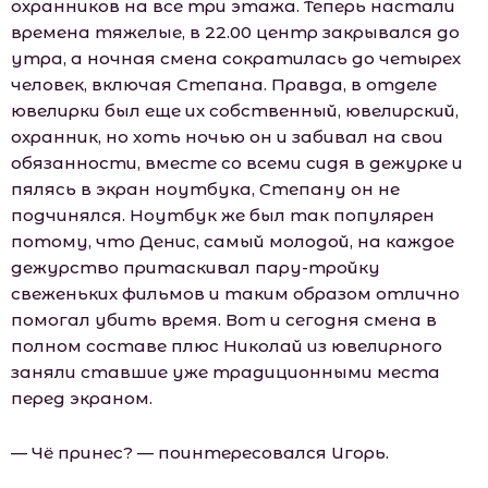
охранников на все три этажа. Теперь настали
времена тяжелые, в 22.00 центр закрывался до
утра, а ночная смена сократилась до четырех
человек, включая Степана. Правда, в отделе
ювелирки был еще их собственный, ювелирский,
охранник, но хоть ночью он и забивал на свои
обязанности, вместе со всеми сидя в дежурке и
пялясь в экран ноутбука, Степану он не
подчинялся. Ноутбук же был так популярен
потому, что Денис, самый молодой, на каждое
дежурство притаскивал пару-тройку
свеженьких фильмов и таким образом отлично
помогал убить время. Вот и сегодня смена в
полном составе плюс Николай из ювелирного
заняли ставшие уже традиционными места
перед экраном.
— Чё принес? — поинтересовался Игорь.