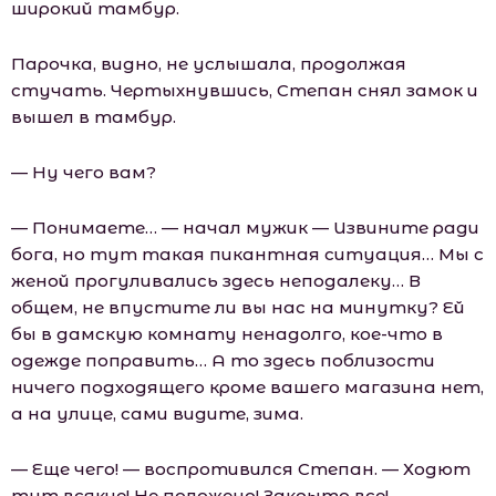
широкий тамбур.
Парочка, видно, не услышала, продолжая
стучать. Чертыхнувшись, Степан снял замок и
вышел в тамбур.
— Ну чего вам?
— Понимаете… — начал мужик — Извините ради
бога, но тут такая пикантная ситуация… Мы с
женой прогуливались здесь неподалеку… В
общем, не впустите ли вы нас на минутку? Ей
бы в дамскую комнату ненадолго, кое-что в
одежде поправить… А то здесь поблизости
ничего подходящего кроме вашего магазина нет,
а на улице, сами видите, зима.
— Еще чего! — воспротивился Степан. — Ходют
тут всякие! Не положено! Закрыто все!