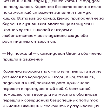
Без Ванькиной елды у Дениса хоть и с трудом,
но получилось. Кореянка безостановочно выла
пока жесткий стержень заполнял прямую
кишку. Вставив до конца, Денис приподнял ее за
бедра и в сузившееся влагалище вернулся и
Иванов орган. Николай с Игорем с
любопытством разглядывали сзади оба
растянутых отверстия.
— Ну, поехали! — скомандовал Иван и оба члена
пришли в движение.
Кореянка заорала так, что кляп выпал и вопль
разнесся по коридорам. Игорь, выругавшись,
подскочил к ней, зажимая рот. Крик снова
перешел в приглушенный вой. С Колькиной
помощью кляп вернули на место и оба вновь
перешли к созерцанию безуспешных попыток
мычащей женщины соскочить с разрывающих