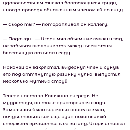
удовольствием тискал болтающиеся груди,
иногда проводя обнаженным членом ей по лицу.
— Скоро ты? — поторапливал он коллегу.
— Подожди… — Игорь мял объемные ляжки и зад,
не забывая вколачивать между всем этим
блестящую от влаги елду.
Наконец он закряхтел, выдернул член и сунув
его под оттянутую резинку чулка, выпустил
несколько мутных струй.
Теперь настала Колькина очередь. Не
мудрствуя, он тоже пристроился сзади.
Замолкшая было кореянка вновь взвыла,
почувствовав как еще один похотливый
стержень врывается в ее вагину. Игорь отошел