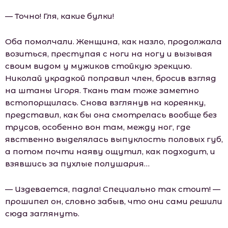
— Точно! Гля, какие булки!
Оба помолчали. Женщина, как назло, продолжала
возиться, преступая с ноги на ногу и вызывая
своим видом у мужиков стойкую эрекцию.
Николай украдкой поправил член, бросив взгляд
на штаны Игоря. Ткань там тоже заметно
встопорщилась. Снова взглянув на кореянку,
представил, как бы она смотрелась вообще без
трусов, особенно вон там, между ног, где
явственно выделялась выпуклость половых губ,
а потом почти наяву ощутил, как подходит, и
взявшись за пухлые полушария…
— Издевается, падла! Специально так стоит! —
прошипел он, словно забыв, что они сами решили
сюда заглянуть.