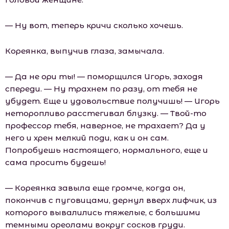
— Ну вот, теперь кричи сколько хочешь.
Кореянка, выпучив глаза, замычала.
— Да не ори ты! — поморщился Игорь, заходя
спереди. — Ну трахнем по разу, от тебя не
убудет. Еще и удовольствие получишь! — Игорь
неторопливо расстегивал блузку. — Твой-то
профессор тебя, наверное, не трахает? Да у
него и хрен мелкий поди, как и он сам.
Попробуешь настоящего, нормального, еще и
сама просить будешь!
— Кореянка завыла еще громче, когда он,
покончив с пуговицами, дернул вверх лифчик, из
которого вывалились тяжелые, с большими
темными ореолами вокруг сосков груди.