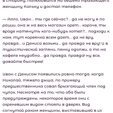
в сторону, полюбовался на бешено трахающего
женщину Кольку и достал телефон.
— Алло, Иван… ты где сейчас?… да не могу я по
рации, она ж на весь магазин орет… короче, ты
вроде натянуть кого-нибудь хотел?… подходи к
нам, тут кореянка всем дает… да не вру,
правда… и Дениса возьми… да правда не вру! И в
туристический загляни, пенку одолжи, а то на
кафеле неудобно… да правда, правда! ну все,
давайте быстрее!
Иван с Денисом появились ровно тогда, когда
Николай, тяжело дыша, по примеру
предшественника совал брызгающий член под
чулок. Несмотря на то, что оба были
предупреждены, некоторое время они с
охреневшим видом стояли в дверях. Вид
согнутой раком женщины, выставившей в их