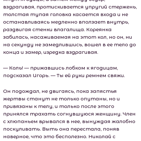
вздрагивая, протискивается упругий стержень,
толстая тупая головка касается входа и не
останавливаясь медленно вползает внутрь,
раздвигая стенки влагалища. Кореянка
забилась, насаживаемая на этот кол, но он, ни
на секунду не замедлившись, вошел в ее тело до
конца и замер, изредка вздрагивая.
— Коль! — прижавшись лобком к ягодицам,
подсказал Игорь. — Ты ей руки ремнем свяжи.
Он подождал, не двигаясь, пока запястья
жертвы станут не только опутаны, но и
привязаны к телу, и только после этого
принялся трахать согнувшуюся женщину. Член
с хлюпаньем врывался в нее, вынуждая жалобно
поскуливать. Выть она перестала, поняв
наверное, что это бесполезно. Николай с