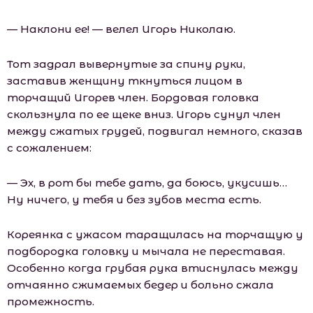
— Наклони ее! — велел Игорь Николаю.
Тот задрал вывернутые за спину руки,
заставив женщину ткнуться лицом в
торчащий Игорев член. Бордовая головка
скользнула по ее щеке вниз. Игорь сунул член
между сжатых грудей, подвигал немного, сказав
с сожалением:
— Эх, в рот бы тебе дать, да боюсь, укусишь…
Ну ничего, у тебя и без зубов места есть.
Кореянка с ужасом таращилась на торчащую у
подбородка головку и мычала не переставая.
Особенно когда грубая рука втиснулась между
отчаянно сжимаемых бедер и больно сжала
промежность.