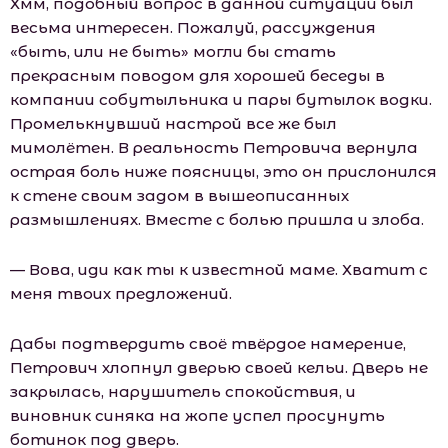
Хмм, подобный вопрос в данной ситуации был
весьма интересен. Пожалуй, рассуждения
«быть, или не быть» могли бы стать
прекрасным поводом для хорошей беседы в
компании собутыльника и пары бутылок водки.
Промелькнувший настрой все же был
мимолётен. В реальность Петровича вернула
острая боль ниже поясницы, это он прислонился
к стене своим задом в вышеописанных
размышлениях. Вместе с болью пришла и злоба.
— Вова, иди как ты к известной маме. Хватит с
меня твоих предложений.
Дабы подтвердить своё твёрдое намерение,
Петрович хлопнул дверью своей кельи. Дверь не
закрылась, нарушитель спокойствия, и
виновник синяка на жопе успел просунуть
ботинок под дверь.