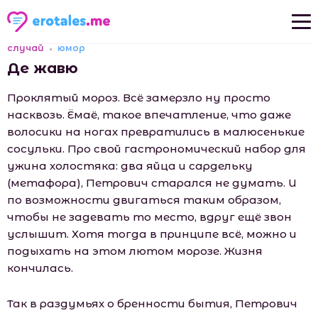
случай
юмор
Новые рассказы
Де жавю
Популярные рассказы
Проклятый мороз. Всё замерзло ну просто
насквозь. Ёмаё, такое впечатление, что даже
волосики на ногах превратились в малюсенькие
сосульки. Про свой гастрономический набор для
ужина холостяка: два яйца и сардельку
(метафора), Петрович старался не думать. И
по возможности двигаться таким образом,
чтобы не задевать то место, вдруг ещё звон
услышит. Хотя тогда в принципе всё, можно и
подыхать на этом лютом морозе. Жизня
кончилась.
Так в раздумьях о бренности бытия, Петрович