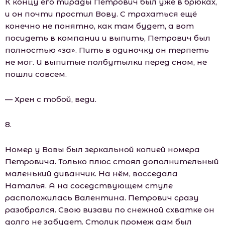
К концу его тирады Петрович был уже в брюках,
и он почти простил Вову. С трахаться ещё
конечно не понятно, как там будет, а вот
посидеть в компании и выпить, Петрович был
полностью «за». Пить в одиночку он терпеть
не мог. И выпитые полбутылки перед сном, не
пошли совсем.
— Хрен с тобой, веди.
8.
Номер у Вовы был зеркальной копией номера
Петровича. Только плюс стоял дополнительный
маленький диванчик. На нём, восседала
Наталья. А на соседствующем стуле
расположилась Валентина. Петрович сразу
разобрался. Свою визави по снежной схватке он
долго не забудет. Столик промеж дам был