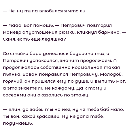
— Не, ну типа влюбился я что ли.
— Аааа, Бог помощь, — Петрович повторил
маневр опустошения рюмки, кликнул бармена, —
Саня, есть ещё ледяшка?
Со стойки бара донеслось бодрое «а то», и
Петрович успокоился, значит продолжаем. А
продолжалась собственно нормальная такая
пьянка. Вован понравился Петровичу. Молодой,
горячий, он пришёлся ему по душе. И выпить мог,
а это знаете ли не каждому. Да к тому и
соседями они оказались по этажу.
— Блин, да забей ты на неё, ну чё тебе баб мало.
Ты вон, какой красавец. Ну не дала тебе,
подумаешь.