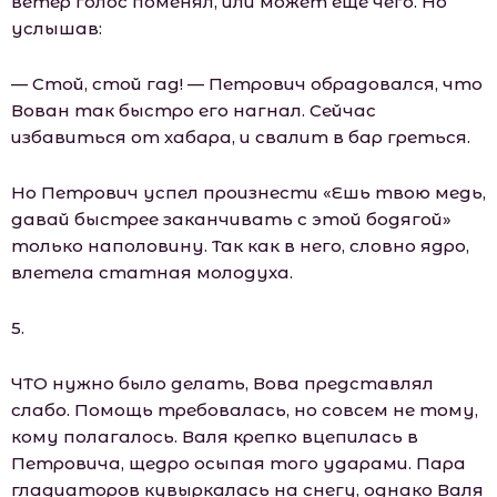
ветер голос поменял, или может ещё чего. Но
услышав:
— Стой, стой гад! — Петрович обрадовался, что
Вован так быстро его нагнал. Сейчас
избавиться от хабара, и свалит в бар греться.
Но Петрович успел произнести «Ешь твою медь,
давай быстрее заканчивать с этой бодягой»
только наполовину. Так как в него, словно ядро,
влетела статная молодуха.
5.
ЧТО нужно было делать, Вова представлял
слабо. Помощь требовалась, но совсем не тому,
кому полагалось. Валя крепко вцепилась в
Петровича, щедро осыпая того ударами. Пара
гладиаторов кувыркалась на снегу, однако Валя