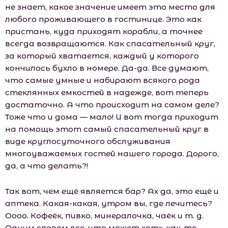
не знает, какое значение имеет это место для
любого проживающего в гостинице. Это как
пристань, куда приходят корабли, а точнее
всегда возвращаются. Как спасательный круг,
за который хватается, каждый у которого
кончилось бухло в номере. Да-да. Все думают,
что самые умные и набирают всякого рода
стеклянных емкостей в надежде, вот теперь
достаточно. А что происходит на самом деле?
Тоже что и дома — мало! И вот тогда приходит
на помощь этот самый спасательный круг в
виде круглосуточного обслуживания
многоуважаемых гостей нашего города. Дорого,
да, а что делать?!
Так вот, чем ещё является бар? Ах да, это ещё и
аптека. Какая-какая, утром вы, где лечитесь?
Оооо. Кофеёк, пивко, минералочка, чаёк и т. д.
Одним словом все, что может хоть как-то