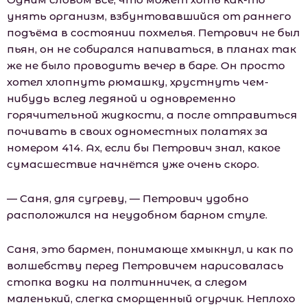
унять организм, взбунтовавшийся от раннего
подъёма в состоянии похмелья. Петрович не был
пьян, он не собирался напиваться, в планах так
же не было проводить вечер в баре. Он просто
хотел хлопнуть рюмашку, хрустнуть чем-
нибудь вслед ледяной и одновременно
горячительной жидкости, а после отправиться
почивать в своих одноместных полатях за
номером 414. Ах, если бы Петрович знал, какое
сумасшествие начнётся уже очень скоро.
— Саня, для сугреву, — Петрович удобно
расположился на неудобном барном стуле.
Саня, это бармен, понимающе хмыкнул, и как по
волшебству перед Петровичем нарисовалась
стопка водки на полтинничек, а следом
маленький, слегка сморщенный огурчик. Неплохо