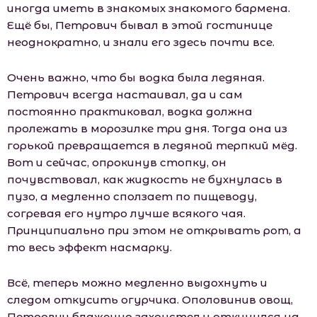
иногда иметь в знакомых знакомого бармена.
Ещё бы, Петрович бывал в этой гостинице
неоднократно, и знали его здесь почти все.
Очень важно, что бы водка была ледяная.
Петрович всегда настаивал, да и сам
постоянно практиковал, водка должна
пролежать в морозилке три дня. Тогда она из
горькой превращается в ледяной терпкий мёд.
Вот и сейчас, опрокинув стопку, он
почувствовал, как жидкость не бухнулась в
пузо, а медленно сползает по пищеводу,
согревая его нутро лучше всякого чая.
Принципиально при этом не открывать рот, а
то весь эффект насмарку.
Всё, теперь можно медленно выдохнуть и
следом откусить огурчика. Ополовинив овощ,
Петрович блаженно захрустел и откинулся на