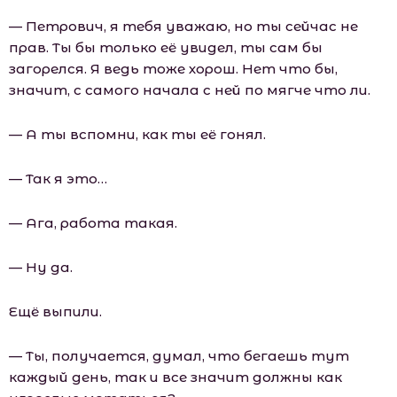
— Петрович, я тебя уважаю, но ты сейчас не
прав. Ты бы только её увидел, ты сам бы
загорелся. Я ведь тоже хорош. Нет что бы,
значит, с самого начала с ней по мягче что ли.
— А ты вспомни, как ты её гонял.
— Так я это…
— Ага, работа такая.
— Ну да.
Ещё выпили.
— Ты, получается, думал, что бегаешь тут
каждый день, так и все значит должны как