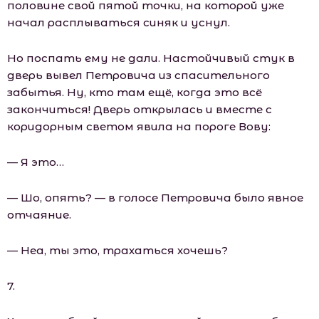
половине свой пятой точки, на которой уже
начал расплываться синяк и уснул.
Но поспать ему не дали. Настойчивый стук в
дверь вывел Петровича из спасительного
забытья. Ну, кто там ещё, когда это всё
закончиться! Дверь открылась и вместе с
коридорным светом явила на пороге Вову:
— Я это…
— Шо, опять? — в голосе Петровича было явное
отчаяние.
— Неа, ты это, трахаться хочешь?
7.