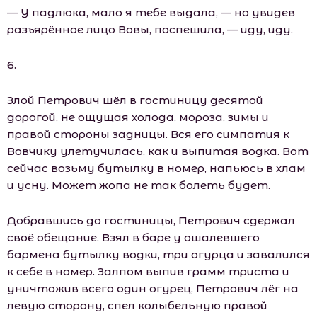
— У падлюка, мало я тебе выдала, — но увидев
разъярённое лицо Вовы, поспешила, — иду, иду.
6.
Злой Петрович шёл в гостиницу десятой
дорогой, не ощущая холода, мороза, зимы и
правой стороны задницы. Вся его симпатия к
Вовчику улетучилась, как и выпитая водка. Вот
сейчас возьму бутылку в номер, напьюсь в хлам
и усну. Может жопа не так болеть будет.
Добравшись до гостиницы, Петрович сдержал
своё обещание. Взял в баре у ошалевшего
бармена бутылку водки, три огурца и завалился
к себе в номер. Залпом выпив грамм триста и
уничтожив всего один огурец, Петрович лёг на
левую сторону, спел колыбельную правой