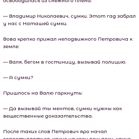
освободилась из снежного плена:
— Владимир Николаевич, сумки. Этот гад забрал
у нас с Наташей сумки.
Вова крепко прижал неподвижного Петровича к
земле:
— Валя, бегом в гостиницу, вызывай полицию.
— А сумки?
Пришлось на Валю гаркнуть:
— Да вызывай ты ментов, сумки нужны как
вещественные доказательства.
После таких слов Петрович яро начал
сопротивляться, какие на хрен вещ доки, какие