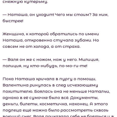
снежную кутерьму.
— Наташа, он уходит! Чего мы стоим? За ним,
быстрее!
Женщина, к которой обратились по имени
Наташа, откровенно стучала зубами. Но
совсем не от холода, а от страха.
— Валя он же с ножом, нож у него. Милиция,
полиция, ну кто-нибудь, по-мо-ги-те!
Пока Наташа кричала в пургу о помощи,
Валентина ринулась в след исчезающему
похитителю. Боялась она не меньше Натальи,
однако в её сумочке было всё. Документы,
деньги, билеты, косметичка, наконец. А этого
подлеца ещё можно было рассмотреть сквозь
воющий снег. Валя приказала себе не бояться и в