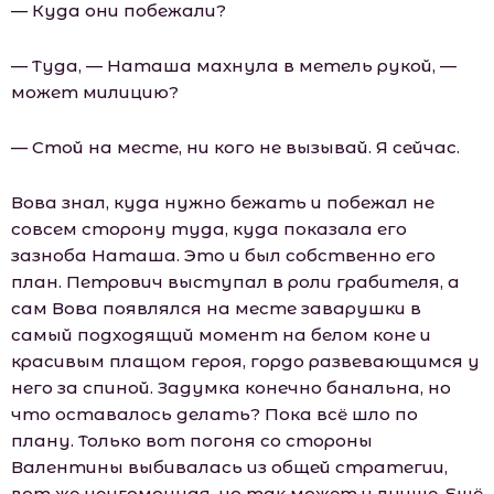
— Куда они побежали?
— Туда, — Наташа махнула в метель рукой, —
может милицию?
— Стой на месте, ни кого не вызывай. Я сейчас.
Вова знал, куда нужно бежать и побежал не
совсем сторону туда, куда показала его
зазноба Наташа. Это и был собственно его
план. Петрович выступал в роли грабителя, а
сам Вова появлялся на месте заварушки в
самый подходящий момент на белом коне и
красивым плащом героя, гордо развевающимся у
него за спиной. Задумка конечно банальна, но
что оставалось делать? Пока всё шло по
плану. Только вот погоня со стороны
Валентины выбивалась из общей стратегии,
вот же неугомонная, но так может и лучше. Ещё