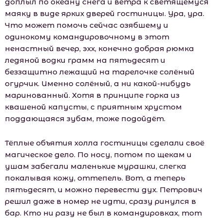
доплыл по океану снега и ветра к светящемуся
маяку в виде ярких дверей гостиницы. Ура, ура.
Что может помочь сейчас озябшему и
одинокому командировочному в этот
ненастный вечер, эхх, конечно добрая рюмка
ледяной водки грамм на пятьдесят и
беззащитно лежащий на тарелочке солёный
огурчик. Именно солёный, а ни какой-нибудь
маринованный. Хотя в принципе горка из
квашеной капусты, с приятным хрустом
поддающаяся зубам, тоже подойдёт.
Тёплые объятия холла гостиницы сделали своё
магическое дело. По носу, потом по щекам и
ушам забегали маленькие мурашки, слегка
покалывая кожу, оттепель. Вот, а теперь
пятьдесят, и можно перевести дух. Петрович
решил даже в номер не идти, сразу ринулся в
бар. Кто ни разу не был в командировках, тот