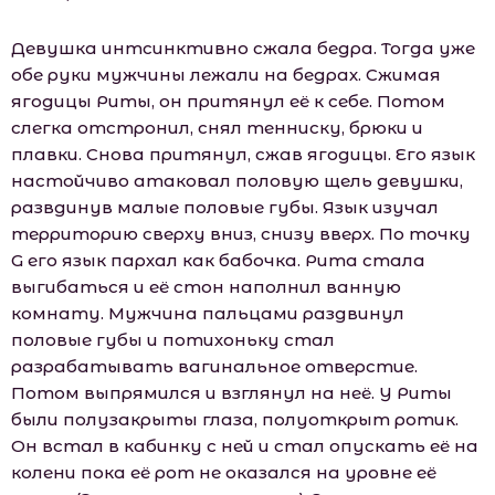
Девушка интсинктивно сжала бедра. Тогда уже
обе руки мужчины лежали на бедрах. Сжимая
ягодицы Риты, он притянул её к себе. Потом
слегка отстронил, снял тенниску, брюки и
плавки. Снова притянул, сжав ягодицы. Его язык
настойчиво атаковал половую щель девушки,
развдинув малые половые губы. Язык изучал
территорию сверху вниз, снизу вверх. По точку
G его язык пархал как бабочка. Рита стала
выгибаться и её стон наполнил ванную
комнату. Мужчина пальцами раздвинул
половые губы и потихоньку стал
разрабатывать вагинальное отверстие.
Потом выпрямился и взглянул на неё. У Риты
были полузакрыты глаза, полуоткрыт ротик.
Он встал в кабинку с ней и стал опускать её на
колени пока её рот не оказался на уровне её