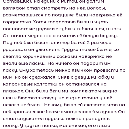
Оставшись на едини с Ритой, он долгим
взглядом стал смотреть на неё. Волосы,
разметавшиеся по подушке, были наверняка её
гордостью. Хотя гордостью были и чуть
полноватые упрямые губы и гибкая шея, и ноги…
Он начал медленно снимать её белую блузку.
Под ней был бюстгальтер белый 2 размера,
рррраз… и он уже снят. Грудки такие белые, со
светло коричневыми сосками наверняка не
знали ещё ласки… Но ничего он подарит им
ласку. Ему хотелось нежно язычком провести по
ним, но он сдержался. Сняв с девушки юбку и
капроновые колготки он остановился на
плавках. Они были белыми комплектом видно
шли к бюстгальтеру, но видно точно у неё
некого не было… Некому было ей сказать, что на
ней эротическое белье смотрелось бы лучше. Он
стал спускать трусики нежно приподняв
попку. Упругая попка, маленькая, его глаза