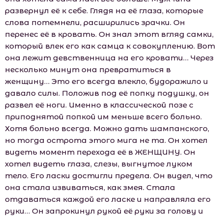
развернул её к себе. Глядя на её глаза, которые
слова потемнели, расширились зрачки. Он
перенес её в кровать. Он знал этот вгляд самки,
который влек его как самца к совокуплению. Вот
она лежит девственница на его кровати… Через
несколько минут она превратиться в
женщину… Это его всегда влекло, будоражило и
давало силы. Положив под её попку подушку, он
развел её ноги. Именно в классической позе с
приподнятой попкой им меньше всего больно.
Хотя больно всегда. Можно дать шампанского,
но тогда острота этого мига не та. Он хотел
видеть момент перехода её в ЖЕНЩИНУ. Он
хотел видеть глаза, слезы, выгнутое луком
тело. Его ласки достигли предела. Он видел, что
она стала извиваться, как змея. Стала
отдаваться каждой его ласке и направляла его
руки… Он запрокинул рукой её руки за голову и