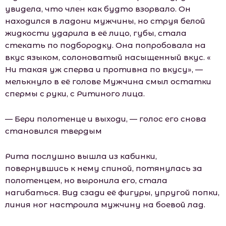
увидела, что член как будто взорвало. Он
находился в ладони мужчины, но струя белой
жидкости ударила в её лицо, губы, стала
стекать по подбородку. Она попробовала на
вкус языком, солоноватый насыщенный вкус. «
Ни такая уж сперва и противна по вкусу», —
мелькнуло в её голове Мужчина смыл остатки
спермы с руки, с Ритиного лица.
— Бери полотенце и выходи, — голос его снова
становился твердым
Рита послушно вышла из кабинки,
повернувшись к нему спиной, потянулась за
полотенцем, но выронила его, стала
нагибаться. Вид сзади её фигуры, упругой попки,
линия ног настроила мужчину на боевой лад.