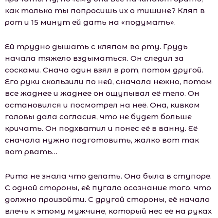
как только ты попросишь их о тишине? Кляп в
рот и 15 минут ей дать на «подумать».
Ей трудно дышать с кляпом во рту. Грудь
начала тяжело вздыматься. Он следил за
сосками. Снача один взял в рот, потом другой.
Его руки скользили по ней, сначала нежно, потом
все жаднее и жаднее он ощупывал её тело. Он
остановился и посмотрел на неё. Она, кивком
головы дала согласия, что не будет больше
кричать. Он подхватил и понес её в ванну. Её
сначала нужно подготовить, жалко вот так
вот рвать…
Рита не знала что делать. Она была в ступоре.
С одной стороны, её пугало осознание того, что
должно произойти. С другой стороны, её начало
влечь к этому мужчине, который нес её на руках