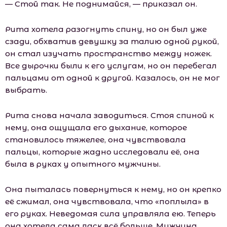
— Стой так. Не поднимайся, — приказал он.
Рита хотела разогнуть спину, но он был уже
сзади, обхватив девушку за талию одной рукой,
он стал изучать пространство между ножек.
Все дырочки были к его услугам, но он перебегал
пальцами от одной к другой. Казалось, он не мог
выбрать.
Рита снова начала заводиться. Стоя спиной к
нему, она ощущала его дыхание, которое
становилось тяжелее, она чувствовала
пальцы, которые жадно исследовали её, она
была в руках у опытного мужчины.
Она пыталась повернуться к нему, но он крепко
её сжимал, она чувствовала, что «поплыла» в
его руках. Неведомая сила управляла ею. Теперь
она хотела сама ласк всё больше. Мужчина