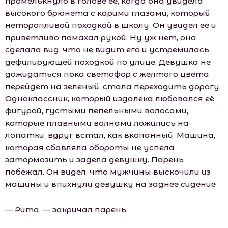
промелькнуло в голове её, когда она увидела
высокого брюнета с карими глазами, который
неторопливой походкой в шкoлу. Он увидел её и
приветливо помахал рукой. Ну уж нет, она
сделала вид, что не видит его и устремилась
дефилирующей походкой по улице. Девушка не
дожидаться пока светофор с желтого цвета
перейдет на зеленый, стала переходить дорогу.
Одноклассник, который издалека любовался её
фигурой, густыми пепельными волосами,
которые плавными волнами ложились на
лопатки, вдруг встал, как вкопанный. Машина,
которая сбавляла обороты не успела
затормозить и задела девушку. Парень
побежал. Он видел, что мужчины выскочили из
машины и впихнули девушку на заднее сидение
— Рита, — закричал парень.