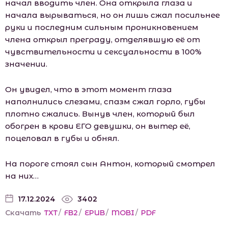
начал вводить член. Она открыла глаза и
начала вырываться, но он лишь сжал посильнее
руки и последним сильным проникновением
члена открыл преграду, отделявшую её от
чувствительности и сексуальности в 100%
значении.
Он увидел, что в этот момент глаза
наполнились слезами, спазм сжал горло, губы
плотно сжались. Вынув член, который был
обогрен в крови ЕГО девушки, он вытер её,
поцеловал в губы и обнял.
На пороге стоял сын Антон, который смотрел
на них…
17.12.2024
3402
Скачать
TXT
/
FB2
/
EPUB
/
MOBI
/
PDF