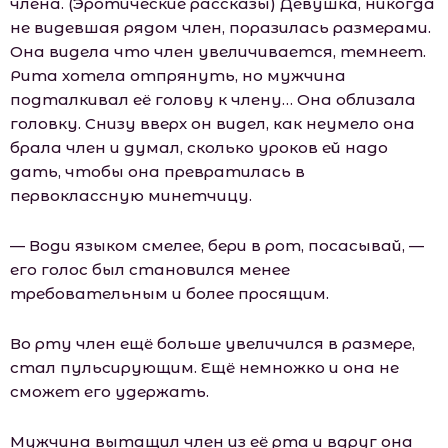
члена. (Эротические рассказы) Девушка, никогда
не видевшая рядом член, поразилась размерами.
Она видела что член увеличивается, темнеет.
Рита хотела отпрянуть, но мужчина
подталкивал её голову к члену… Она облизала
головку. Снизу вверх он видел, как неумело она
брала член и думал, сколько уроков ей надо
дать, чтобы она превратилась в
первоклассную минетчицу.
— Води языком смелее, бери в рот, посасывай, —
его голос был становился менее
требовательным и более просящим.
Во рту член ещё больше увеличился в размере,
стал пульсирующим. Ещё немножко и она не
сможет его удержать.
Мужчина вытащил член из её рта и вдруг она