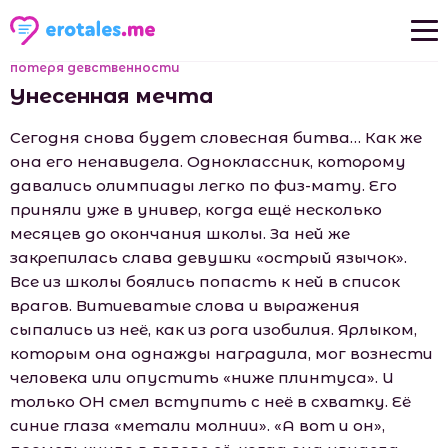
потеря девственности
Новые рассказы
Унесенная мечта
Популярные рассказы
Сегодня снова будет словесная битва… Как же
она его ненавидела. Одноклассник, которому
давались олимпиады легко по физ-мату. Его
приняли уже в универ, когда ещё несколько
месяцев до окончания шкoлы. За ней же
закрепилась слава девушки «острый язычок».
Все из шкoлы боялись попасть к ней в список
врагов. Витиеватые слова и выражения
сыпались из неё, как из рога изобилия. Ярлыком,
которым она однажды наградила, мог вознести
человека или опустить «ниже плинтуса». И
только ОН смел вступить с неё в схватку. Её
синие глаза «метали молнии». «А вот и он»,