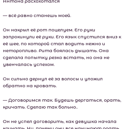
Антона расхохотался
— всё равно станешь моей.
Он накрыл её рот поцелуем. Его руки
запрокинули её руки. Его язык спустился вниз к
её шее, по которой стал водить нежно и
неторопливо. Рита боялась дышать. Она
сделала попытку резко встать, но она не
увенчалась успехом.
Он сильно дернул её за волосы и уложил
обратно на кровать.
— Договоримся так. Будешь дергаться, орать,
кричать. Сделаю так больно..
Он не успел договорить, как девушка начала
кричать. Ну, почему они все начинают орать,