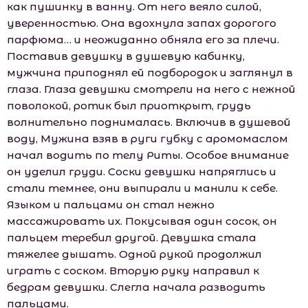
как пушинку в ванну. От него веяло силой,
уверенностью. Она вдохнула запах дорогого
парфюма… и неожиданно обняла его за плечи.
Поставив девушку в душевую кабинку,
мужчина приподнял ей подбородок и заглянул в
глаза. Глаза девушки смотрели на него с нежной
поволокой, ротик был приоткрыт, грудь
волнительно поднималась. Включив в душевой
воду, Мужина взяв в руги губку с аромомаслом
начал водить по телу Риты. Особое внимание
он уделил груди. Соски девушки напряглись и
стали темнее, они выпирали и манили к себе.
Языком и пальцами он стал нежно
массажировать их. Покусывая один сосок, он
пальцем теребил другой. Девушка стала
тяжелее дышать. Одной рукой продолжил
играть с соском. Вторую руку направил к
бедрам девушки. Слегла начала разводить
пальцами.