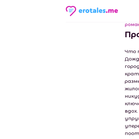
рома
Пр
Что 
Дожд
горо
крат
разм
жило
нику
ключ
вдох.
упруг
упер
поот