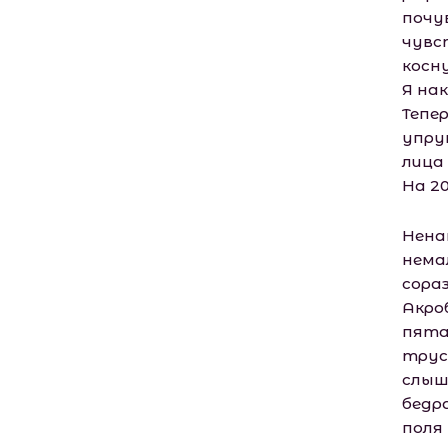
почу
чувс
косну
Я нак
Тепе
упру
лица 
На 2
Нена
нема
сора
Акро
пята
труси
слыш
бедра
поля 