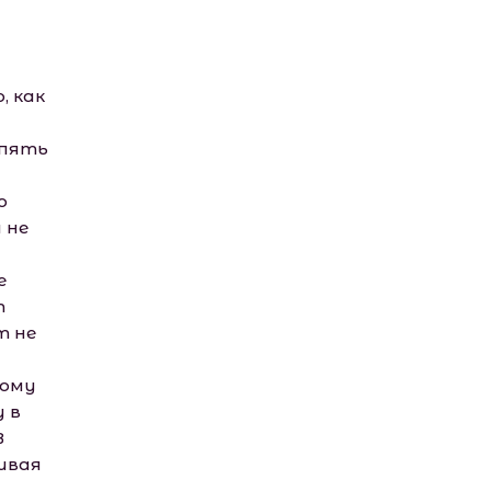
, как
опять
о
 не
е
т
т не
Кому
у в
В
ивая