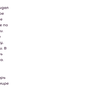
идел
ое
не
е по
и.
е
у,
и. В
шь
а.
ерь
мире
а