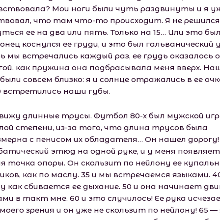
вствовала? Мои ноги были чуть раздвинуты и я у
твовал, что там что-то происходит. Я не решился
ться ее на два или пять. Только на 15… Или это был
онец коснулся ее груди, и это был гальванический 
рь мы встречались каждый раз, ее грудь оказалось 
гой, как пружина она подбрасывала меня вверх. На
были совсем близко: я и солнце отражались в ее очк
0 встретились наши губы.
вижу длинные трусы. Футбол 80-х был мужской игро
лой степени, из-за того, что длина трусов была
змерна с пенисом их обладателя… Он нашел дорогу!
батический этюд на одной руке, и у меня появляет
я точка опоры. Он скользит по нейлону ее купаль
ков, как по маслу. 35 и мы встречаемся языками. 40
у как сбивается ее дыхание. 50 и она начинает дв
ми в такт мне. 60 и это случилось! Ее рука исчеза
моего зрения и он уже не скользит по нейлону! 65 — 