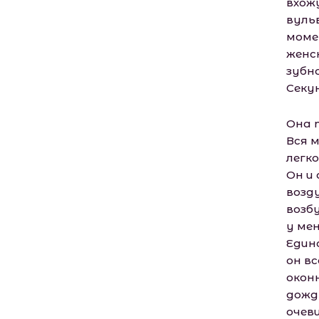
вхож
вульв
моме
женс
зубн
Секун
Она 
Вся м
легко
Он и
возду
возб
у мен
Един
он в
окон
дожд
очев