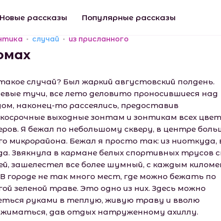
Новые рассказы
Популярные рассказы
нтика
случай
из присланного
омах
такое случай? Был жаркий августовский полдень.
евые тучи, все лето деловито проносившиеся над
дом, наконец-то рассеялись, предоставив
косрочные выходные зонтам и зонтикам всех цвет
еров. Я бежал по небольшому скверу, в центре боль
го микрорайона. Бежал я просто так: из ниоткуда, 
да. Звякнула в кармане белых спортивных трусов с
ей, зашелестел все более шумный, с каждым килом
 В городе не так много мест, где можно бежать по
ой зеленой траве. Это одно из них. Здесь можно
еться руками в теплую, живую траву и вволю
жиматься, дав отдых натруженному ахиллу.