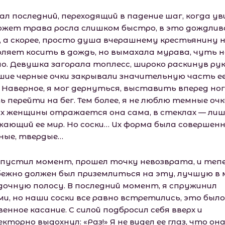
ал последний, переходящий в падение шаг, когда ув
Может трава росла слишком быстро, в это дождлив
, а скорее, просто душа вчерашнему крестьянину 
оляет косить в дождь, но вымахала мурава, чуть н
но. Девушка загорала топлесс, широко раскинув рук
шие черные очки закрывали значительную часть е
. Наверное, я мог дернуться, выставить вперед ног
 перейти на бег. Тем более, я не люблю темные очк
ах женщины отражается она сама, в стеклах — ли
жающий ее мир. Но соски… Их форма была совершенн
ные, твердые…
опустил момент, прошел точку невозврата, и теп
бежно должен был приземлиться на эту, лучшую в 
дочную полосу. В последний момент, я спружинил
ми, но наши соски все равно встретились, это было
енное касание. С силой подбросил себя вверх и
кторно выдохнул: «Раз!» Я не видел ее глаз, что он