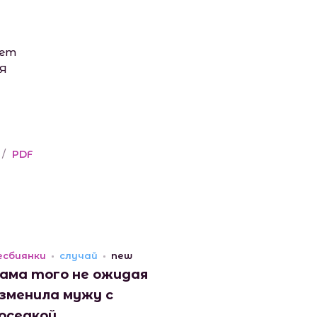
нет
 Я
/
PDF
есбиянки
случай
new
ама того не ожидая
зменила мужу с
оседкой