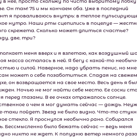
у в нее, просто скольжу по чисто выбритому лобку
е. Он там! 75 и мы кончаем оба. Уже в последний
нт я проваливаюсь внутрь: в теплое пульсирующ
кое нутро. Наши рты сцепились в поцелуе — жестк
ого скрежета. Сколько может длиться счастье?
ду, две, три?
толкает меня вверх и я взлетаю, как воздушный ша
оя масса осталась в ней. Я бегу с какой-то необыч
стью и силой. Наверное, надо убрать пенис, но мне
 сам может о себе позаботиться. Спадая на свеже
хе, он возвращается на свое место. Весь день я бы
ужден. Ночью не мог найти себе место. Ее соски ст
я перед глазами. В ее очках отражалось солнце.
ственное о чем я мог думать сейчас — дождь. Неу
се-таки пойдет. Звезд не было видно. Что-то стукн
ное стекло. Я проснулся необычно рано. Собирался
ь. Бессмысленно было бежать сейчас — ведь меня
идно никто не ждет. К полудню ветер немного раз