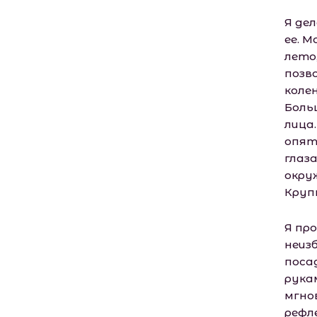
Я дел
ее. 
лето
позв
коле
Боль
лица
опять
глаз
окру
Круп
Я пр
неиз
поса
рука
мгнов
рефле