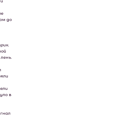
 и
ее
ом до
рик.
ной
 лень.
м
л
ояли
жели
уло в
огнал