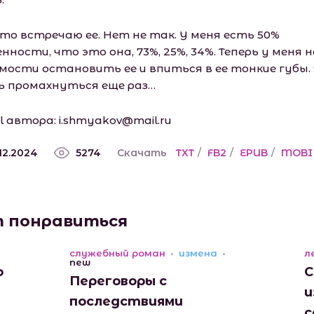
сто встречаю ее. Нет не так. У меня есть 50%
нности, что это она, 73%, 25%, 34%. Теперь у меня 
мости остановить ее и впиться в ее тонкие губы.
ь промахнуться еще раз…
l автора: i.shmyаkоv@mаil.ru
.12.2024
5274
Скачать
TXT
/
FB2
/
EPUB
/
MOBI
т понравиться
служебный роман
измена
л
new
о
С
Переговоры с
и
последствиями
с