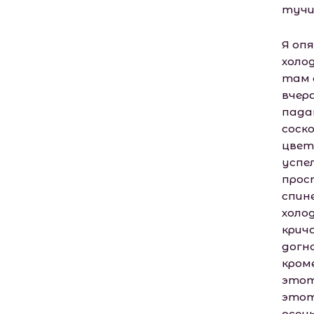
тучи
Я оп
холод
там о
вчер
пада
соско
цвет
успе
прост
спине
холо
крич
догн
кром
этот
этот
осень