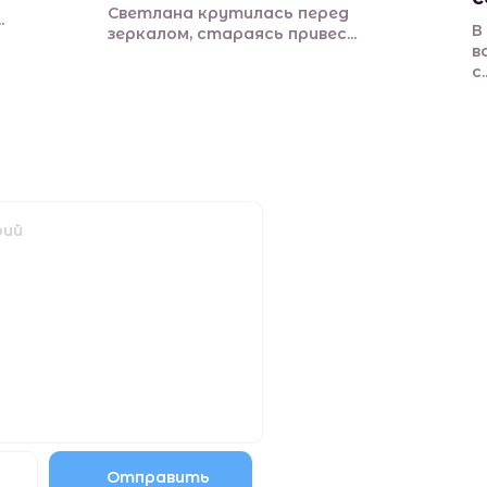
Светлана крутилась перед
.
В
зеркалом, стараясь привес...
в
с..