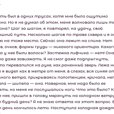
.
ять был в одних трусах, хотя мне было ощутимо
но. Но я не думал об этом, меня волновало лишь то
на? Шаг за шагом, я повторял, на удачу, свой
ашний путь. Несколько шагов по траве сквера и я 
ю на тоже место. Сейчас она лежит на спине. Нет
в, очков, формы груди — никакого ориентира. Каког
а у нее были волосы? Застежка лифчика — нет! Она
ла даже завизжать. Я не смог даже подпрыгнуть,
о перевалился на руке, как раненный зверь. Лежа н
 я видел как в метре от меня, в слезах, вся синяя о
дного ветра, прикрываясь полотенцем, кричала, не
ала — шипела — она. Наверное, мне надо было ее
ать, но меня не послушались ноги. Что это было? 
е нее, пришло в голову мерзнуть на холодном ветр
 будний день? Я не знаю ответа на этот вопрос. 
 день кончилось лето. Наступила холодная дождл
.