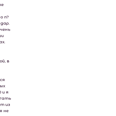
же
о n?
удар.
очень
ши
ах.
й, в
ся
ных
 и я
игать
ет из
я не