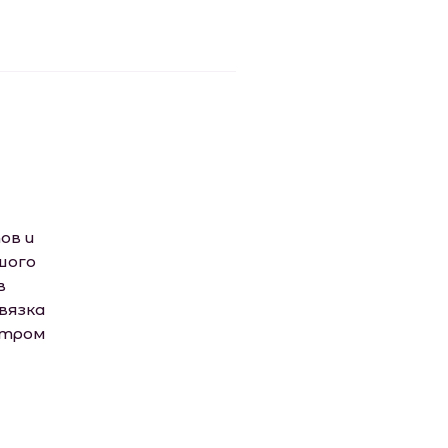
ов и
шого
в
вязка
етром