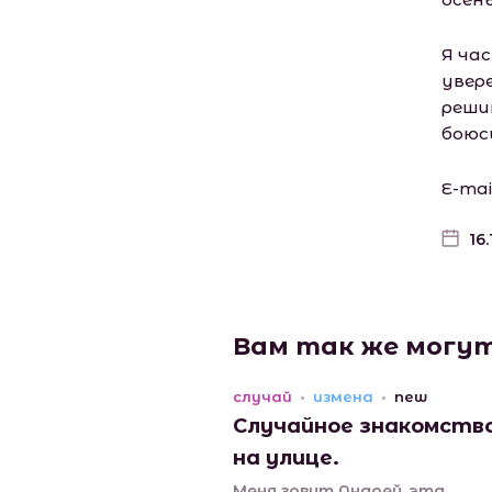
Я ча
увере
реши
боюс
Е-mаi
16
Вам так же могу
случай
измена
new
Случайное знакомств
на улице.
Меня зовут Андрей, эта