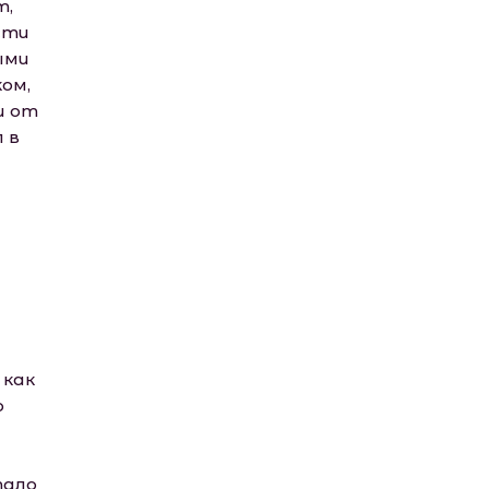
т,
сти
ыми
ком,
и от
 в
 как
о
тало