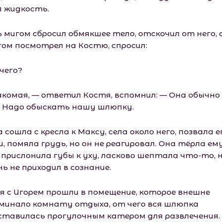
я жидкость.
ь мигом сбросил обмякшее тело, отскочил от него, 
гом посмотрел на Костю, спросил:
чего?
акомая, — ответил Костя, вспомнил: — Она обычно
. Надо обыскать нашу шлюпку.
сошла с кресла к Максу, села около него, позвала е
, помяла грудь, но он не реагировал. Она тёрла ем
 прислонила губы к уху, ласково шептала что-то, 
ь не приходил в сознание.
я с Игорем прошли в помещение, которое внешне
минало комнату отдыха, от чего вся шлюпка
ставилась прогулочным катером для развлечения.