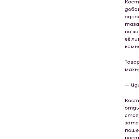
Кост
доба
одно
глаза
по к
её л
комн
Това
махн
— Иди
Костя
отды
стоя
затр
поше
пост