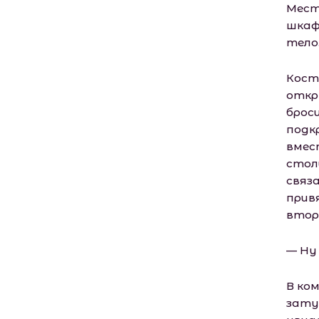
Мест
шкаф
тело
Кост
откр
брос
подкр
вмес
столи
связ
привя
втор
— Ну
В ко
зату