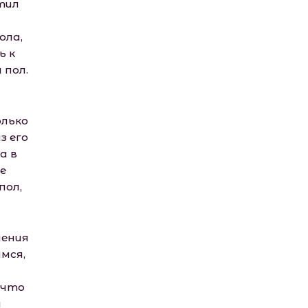
тил
ола,
ь к
 пол.
олько
з его
а в
е
пол,
дения
мся,
 что
а