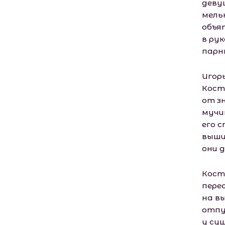
деву
мель
объя
в ру
парн
Игор
Кост
от зн
мучи
его с
выши
они д
Кост
пере
на в
отпу
у су