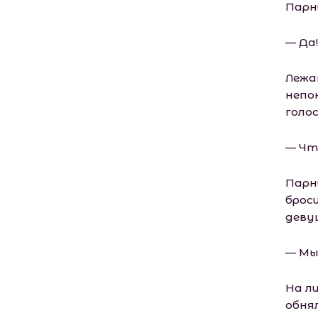
Парн
— Да!
Лежа
непо
голос
— Чт
Парн
броси
деву
— Мы
На л
обнял