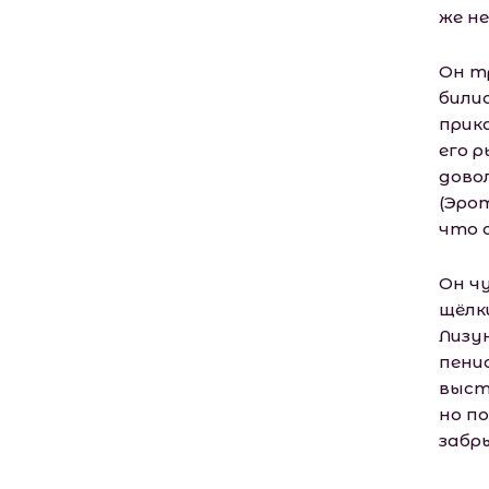
же не
Он т
билис
прик
его 
дово
(Эро
что 
Он ч
щёлк
Лизу
пени
выст
но п
забр