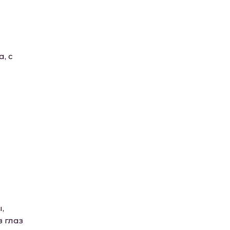
, с
,
з глаз