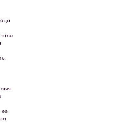
яйца
, что
а
ь,
ловы
о
её,
она