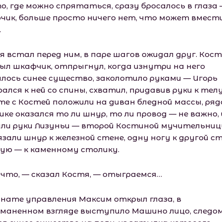
о, где можно спрятаться, сразу бросалось в глаза
чик, больше просто ничего нет, что может вмес
.
я встал перед ним, в паре шагов ожидал друг. Кос
ыл шкафчик, отпрыгнул, когда изнутри на него
илось синее существо, заколотило руками — Игорь
ался к ней со спины, схватил, придавив руки к телу
те с Костей положили на диван бледной массы, ряд
ке оказался то ли шнур, то ли провод — не важно,
али руки Лизуньи — второй Костиной мучительни
зали шнур к железной стене, одну ногу к другой ст
ую — к каменному столику.
 что, — сказал Костя, — отыграемся…
мнате управления Максим открыл глаза, в
маненном взгляде выступило Машино лицо, следом