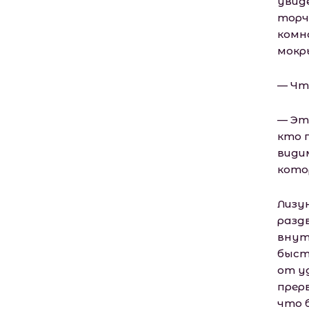
увид
торч
комн
мокры
— Чт
— Эт
кто п
види
кото
Лизу
разд
внут
быст
от у
прер
что 