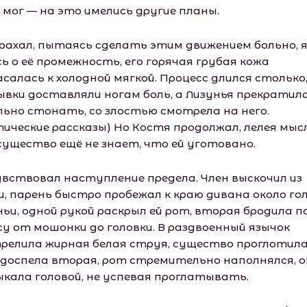
 мог — на это имелись другие планы.
рахал, пытаясь сделать этим движением больно, 
ь о её промежность, его горячая грубая кожа
асалась к холодной мягкой. Процесс длился столько
рывки доставляли ногам боль, а Лизунья прекратил
льно стонать, со злостью смотрела на него.
тические рассказы) Но Костя продолжал, лелея мысл
существо ещё не знает, что ей уготовано.
увствовал наступление предела. Член выскочил из
и, парень быстро пробежал к краю дивана около го
ньи, одной рукой раскрыл ей рот, вторая бродила п
су от мошонки до головки. В раздвоенный язычок
релила жирная белая струя, существо проглотила 
одоспела вторая, рот стремительно наполнялся, 
ыкала головой, не успевая проглатывать.