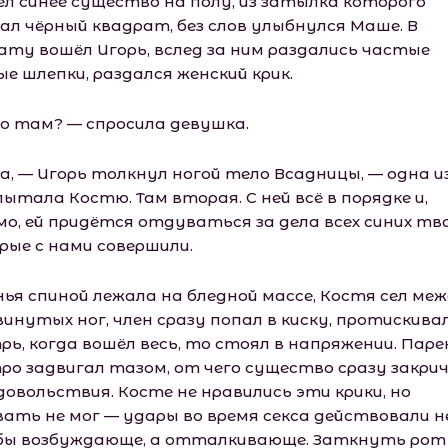
ел синее существо на полу, из затылка которого
ал чёрный квадрат, без слов улыбнулся Маше. В
ату вошёл Игорь, вслед за ним раздались частые
е шлепки, раздался женский крик.
о там? — спросила девушка.
а, — Игорь толкнул ногой тело Всадницы, — одна из
ытала Костю. Там вторая. С ней всё в порядке и,
мо, ей придётся отдуваться за дела всех синих тва
рые с нами совершили.
нья спиной лежала на бледной массе, Костя сел ме
винутых ног, член сразу попал в киску, протискива
рь, когда вошёл весь, то стоял в напряжении. Паре
ро задвигал тазом, от чего существо сразу закри
довольствия. Косте не нравились эти крики, но
вать не мог — удары во время секса действовали н
бы возбуждающе, а отталкивающе. Заткнуть рот