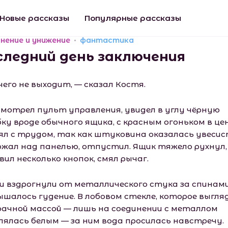
Новые рассказы
Популярные рассказы
нение и унижение
фантастика
следний день заключения
чего не выходит, — сказал Костя.
смотрел пульт управления, увидел в углу чёрную
бку вроде обычного ящика, с красным огоньком в це
ял с трудом, так как штуковина оказалась увесис
ржал над панелью, отпустил. Ящик тяжело рухнул,
ил несколько кнопок, смял рычаг.
и вздрогнули от металлического стука за спинами
ышалось гудение. В лобовом стекле, которое выгля
рачной массой — лишь на соединении с металлом
лялась белым — за ним вода просилась навстречу.