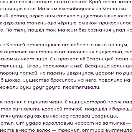
шки капельки катят по его щекам. Край глаза заме
кнувшую синь. Максим высвободился из Машиных
тий, встал, перед ним стояло существо женского п
ке держала тоненькую чёрную, рывком прикоснулас
ю. По телу пошёл ток, Максим без сознания упал на
ь с Костей отвернулись от лобового окна на шум,
я оцепенел не столько от появления существа, ск
акомых черт лица. Он прозвал её Всадницей, одна и
тельниц… Игорь подскочил к ней, Всадница кольнул
торону палкой, но парень увернулся, ударом по рук
б шокер. Существо бросилось на него, повалило на 
ержали руки друг друга, перетягивали.
я поднял с пульта чёрный ящик, которой после па
стал сигналить красной точкой, подошёл к борющи
ытянутых руках вынес над головой Всадницы,
стил. От удара коралловый нарост на затылке —
ществ вместо волос — треснул, оттуда выглянул