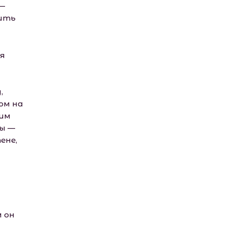
 —
тить
тя
,
ом на
 им
цы —
ене,
 он