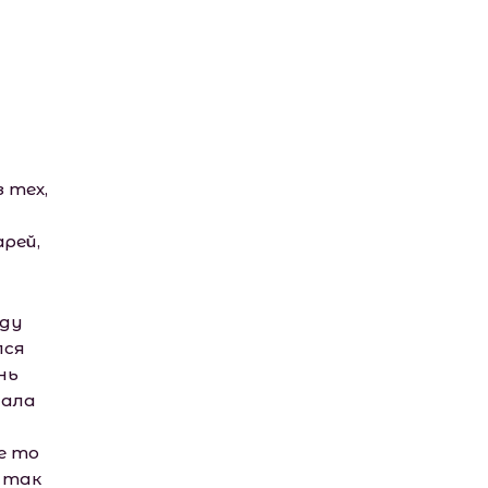
 тех,
рей,
жду
лся
нь
чала
е то
 так