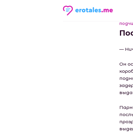
подчи
По
— Ни
Он о
коро
подн
заде
выдав
Парн
посл
проз
выде