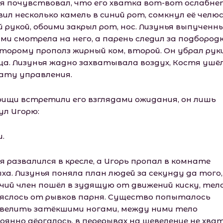
я почувствовал, что его хватка вот-вот ослабне
вил несколько камель в синий рот, сомкнул её челю
й рукой, обоими закрыл рот, нос. Лизунья выпученн
ми смотрела на него, а парень следил за подбород
оторому прополз жирный ком, второй. Он убрал рук
ица. Лизунья жадно захватывала воздух, Костя ушёл
ату управления.
рищи встретили его взглядами ожидания, он лишь
ул Игорю:
.
 развалился в кресле, а Игорь пропал в комнате
ха. Лизунья поняла план людей за секунду да того,
чий член пошёл в зудящую от движений киску, тел
яслось от рывков парня. Существо попыталось
велить затёкшими ногами, между ними тело
оянно дёргалось, в перерывах на шевеление не хва