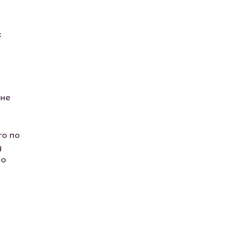
с
 не
го по
у
но