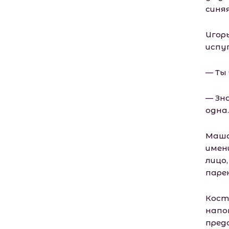
синя
Игор
испу
— Ты 
— Зн
одна
Маша 
имени
лицо,
парен
Кост
напо
пред