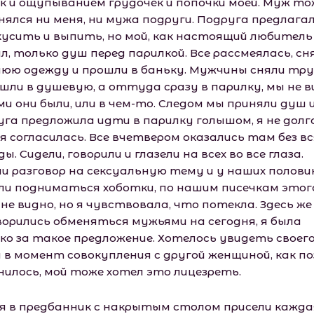
к и ощупыванием грудочек и попочки моей. Муж то
нялся ни меня, ни мужа подруги. Подруга предлага
кусить и выпить, но мой, как настоящий любитель
л, только душ перед парилкой. Все рассмеялась, сн
нюю одежду и прошли в баньку. Мужчины сняли тру
ошли в душевую, а оттуда сразу в парилку, мы не в
ми они были, или в чем-то. Следом мы приняли душ 
уга предложила идти в парилку голышом, я не долг
я согласилась. Все вчетвером оказались там без в
ы. Сидели, говорили и глазели на всех во все глаза.
ли разговор на сексуальную тему и у наших полови
ли подниматься хоботки, по нашим писечкам этог
не видно, но я чувствовала, что потекла. Здесь же
ворились обменяться мужьями на сегодня, я была
ко за такое предложение. Хотелось увидеть своег
 в момент совокупления с другой женщиной, как п
нилось, мой тоже хотел это лицезреть.
я в предбанник с накрытым столом присели кажда