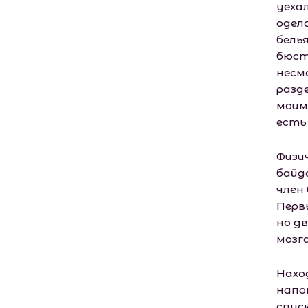
уеха
одел
бель
бюст
несмо
разд
моим
есть 
Физи
байд
член
Перв
но д
мозга
Нахо
напо
спус