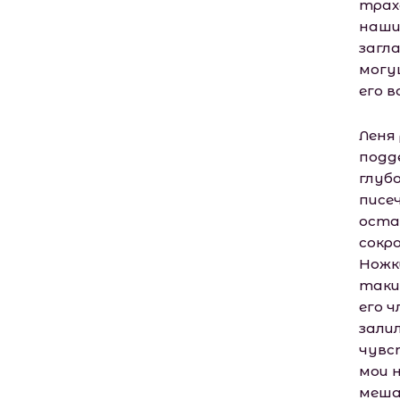
трах
наши 
загла
могу
его 
Леня
подд
глуб
писеч
оста
сокр
Ножк
таки
его 
зали
чувс
мои 
меша