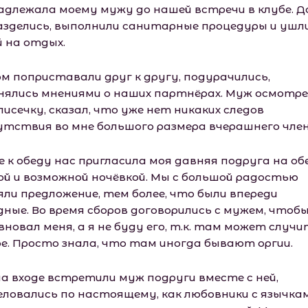
адлежала моему мужу до нашей встречи в клубе. 
азделись, выполнили санитарные процедуры и ушли
й на отдых.
м поприставали друг к другу, подурачились,
нялись мнениями о наших партнёрах. Муж осмотр
исечку, сказал, что уже нет никаких следов
утствия во мне большого размера вчерашнего член
 к обеду нас пригласила моя давняя подруга на об
ой и возможной ночёвкой. Мы с большой радостью
яли предложение, тем более, что были впереди
дные. Во время сборов договорились с мужем, чтобы
вновал меня, а я не буду его, т.к. там может случ
ое. Просто знала, что там иногда бывают оргии.
на входе встретили муж подруги вместе с ней,
еловались по настоящему, как любовники с язычка