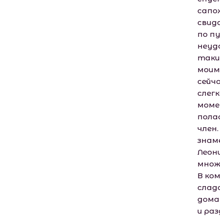
сапо
свид
по п
неуд
таки
моим
сейч
слег
моме
пола
член
знаме
Леон
множ
В ко
слад
дома
и раз