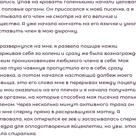
ались. Упав на кровать голенькими начали целов
половые органы. Он присосался к моей писечке, а я
тывала его член не смотря на его величие и
щество. Я уже начала кончать на его язычке и умо
вставить член в мою дырочку.
 развернулся на мне, я развела пошире ножки
ерживая себя за колени и сразу же была вознаграж
оким проникновением любимого члена в себя. Моя
ка глухо чавкнув пропустила его в себя, сразу
новка, а потом начался настоящий долбеж моего
овища, это его слова мне в перерывах между поцелу
и мои оказались на его плечах и я начала получать
е оргазмы, на которые способна моя писечка тольк
членом. Через несколько минут активного траха он
л мне сперму прямо в раскрывшуюся матку. Я
твовала, как открылся ее зев и засасывалась сперм
недра для оплодотворения яйцеклетки, но увы, эт
ла спиралька.