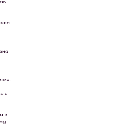
ать
ляла
дена
ями.
о с
а в
ому