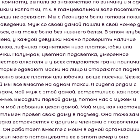
 комнату, выпили за знакомство по винчику и я од
ики и колготки, т.к. в танцевальном зале посетит
вещи не одевают. Мы с Леонидом были готовы пок
заведение. Муж со своей дамой пошли в свой номер 
ься, она тоже была без нижнего белья. В этом клуб
дено, у каждой девушки можно проверить наличие
иков, лифчика поднятием низа платья, юбки или
очки. Полумрак, цветная подсветка, умеренное
чество алкоголя и у всех стираются грани приличи
торые одевают маски на лицо и стараются подн
можно выше платья или юбочки, выше писечки. Уезж
й мы все вместе на одном такси. Я сидела рядом с
идом, мой муж с этой дамой, встретились, как про
омые. Высадили первой даму, потом нас с мужем и
м мой любовник уехал домой. Мой муж, как настоя
тльмен провел свою даму в подъезд. Она тоже за
редка встречается с другими членами с позволения
. Он работает вместе с моим в одной организации
осил моего потанцевать ее в этот вечер и она