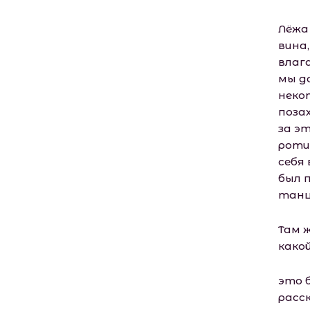
Лёжа
вина,
влаг
мы д
неко
поза
за эт
роти
себя 
был 
танц
Там 
како
это 
расск