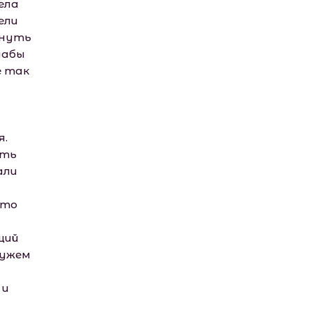
ела
ели
инуть
дабы
е так
я.
ять
али
сто
щий
мужем
 и