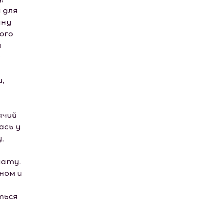
 для
ину
ого
ы
с
,
ячий
ась у
,
нату.
ном и
ться