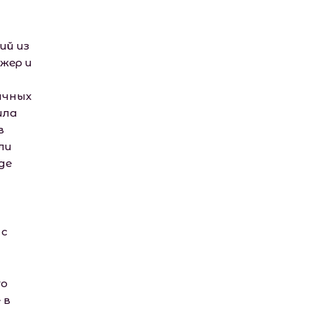
ий из
жер и
ичных
ила
в
ли
де
 с
го
 в