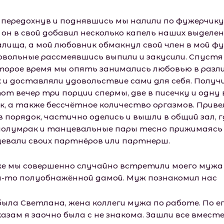
 передохнув и поднявшись мы налили по фужерчику
 он в свой добавил несколько капель наших выделен
алища, а мой любовник обмакнул свой член в мой фу
овольные рассмеявшись выпили и закусили. Спустя
торое время мы опять занимались любовью в разл
х и доставляли удовольствие сами для себя. Получ
от вечер три порции спермы, две в писечку и одну 
к, а также бессчётное количество оргазмов. Приве
в порядок, частично оделись и вышли в общий зал, г
полумрак и танцевальные пары тесно прижимаясь
евали своих партнёров или партнерш.
же мы совершенно случайно встретили моего мужа
й-то полуобнажённой дамой. Муж познакомил нас
была Светлана, жена коллеги мужа по работе. По е
азам я заочно была с не знакома. Зашли все вместе