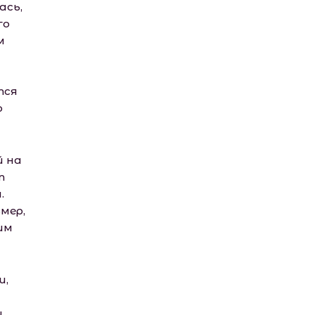
ась,
го
м
тся
о
й на
т
.
мер,
им
и,
,