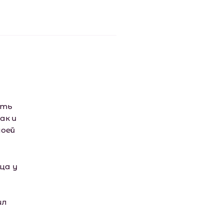
ить
ак и
моей
ца у
ил