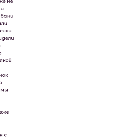
же не
ла
 бани
яли
сики
идели
и
о
сякой
нок
о
 мы
о
озже
я с