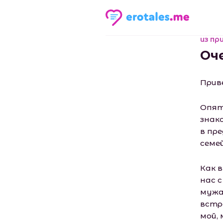
из пр
Оче
Прив
Опят
знак
в пр
семе
Как 
нас 
мужа 
встр
мой,