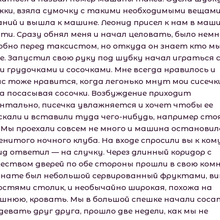
жки, взяла сумочку с такими необходимыми вещами
аний и вышла к машине. Леонид присел к нам в маш
ути. Сразу обнял меня и начал целовать, было немн
обно перед таксистом, но откуда он знает кто м
е. Запустил свою руку под шубку начал играться 
и грудочками и сосочками. Мне всегда нравилось и
ас тоже нравится, когда легонько мнут мои сисечки
ка посасывая сосочки. Возбуждение приходит
нтально, писечка увлажняется и хочет чтобы ее
скали и вставили туда чего-нибудь, например сто
. Мы проехали совсем не много и машина остановил
нитого ночного клуба. На входе спросили вы к кому
ид ответил — на случку. Через длинный коридор с
еством дверей по обе стороны прошли в свою ком
мнате был небольшой сервированный фруктами, ви
остями столик, и необычайно широкая, похожа на
шнюю, кровать. Мы в большой спешке начали соса
девать друг друга, прошло две недели, как мы не