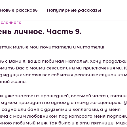
Новые рассказы
Популярные рассказы
исланного
нь личное. Часть 9.
етик милые мои почитатели и читатели!
ь с Вами я, ваша любимая Наталья. Хочу продолж
омить Вас с моими сексуальными приключениями. К
едыдущих частях все события реальные случаи из 
йной жизни.
вы уже знаете из прошедшей, восьмой части, пятни
с мужем проходит по одному и тому же сценарию. У
сауна или баня с друзьями и коллегами, а у меня
еча с моим любовником под которого меня подлож
 мною любимый муж. Так было и в эту пятницу. Муж