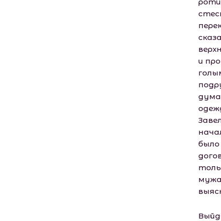
роти
стес
пере
сказа
верх
и пр
голы
подр
дума
одежд
Заве
нача
было 
дого
толь
мужа
выяс
Выйд