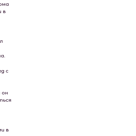
Дома
 в
ел
а.
ед с
 он
иться
ми в