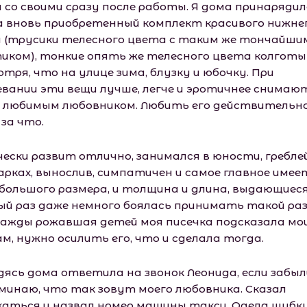
л со своими сразу после работы. Я дома принарядил
а вновь приобретенный комплект красивого нижне
я (трусики телесного цвета с таким же тончайши
иком), тонкие опять же телесного цвета колготы
тря, что на улице зима, блузку и юбочку. При
евании эти вещи лучше, легче и эротичнее снимаю
 любимым любовником. Любить его действительн
за что.
чески развит отлично, занимался в юности, гребле
арках, вынослив, симпатичен и самое главное имее
 большого размера, и толщина и длина, выдающиеся
ый раз даже немного боялась принимать такой раз
важды рожавшая детей моя писечка подсказала мо
м, нужно осилить его, что и сделала тогда.
дясь дома ответила на звонок Леонида, если забыл
минаю, что так зовут моего любовника. Сказал
каться и назвал номер машины такси. Одела шубку