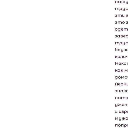
нашу
трус
эти 
это 
одет
заве
трус
блуз
коли
Неко
как 
домо
Леон
знак
пото
джен
и из
мужа
попр