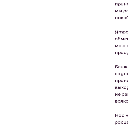
прин
мы р
поко
Утро
обме
мою п
прис
Ближе
саун
прин
выхо
не ре
всяк
Нас 
расц