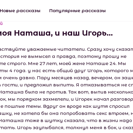
Новые рассказы
Популярные рассказы
й
 моя Наташа, и наш Игорь…
вствуйте уважаемые читатели. Сразу хочу сказа
история не вымысел а правда, поэтому прошу не
те строго. Мне 27 лет, моей жене Наташе 24. Мы
ты 4 года. у нас есть общий друг Игорь, которого 
 очень давно. Пару месяцев назад, вечером, он заш
в гости, и предложил выпить. Я отказываться не с
 Наташка была не против. Так вот, выпив нескольк
ок, мы порядком захмелели, и Игорек начал разгово
ие пошлые темы. Вдруг он вроде как шутя спросил
шку, не хотела бы она попробовать секс втроем, 
Наташка тоже в шутку сказала, что в жизни надо 
ать. Игорь заулыбался, толкнул меня в бок, и сказ