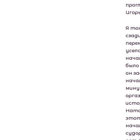
прогл
Игорь
Я то
сзад
пере
усела
нача
было
он з
нача
мину
оргаз
истор
Ната
этот
нача
судор