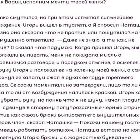
ак Вадик, исполним мечту твоей жены?
тко смутился, но при этом испытал сильнейшее
уждение. Игорь вышел в туалет, а Я спросил Ната
езно она сказала что не против, или пошутила?.на
смущенно ответила. — Даже не знаю, а ты как, не
ив? Я сказал что подумаю. Когда пришел Игорь, мы
олжили выпивать. меня не покидала мысль о
явшемся разговоре, и порядком опьянев, я осмелел.
руку Игоря и положил ее на коленку моей жены, а са
хнул ее халат, и сжал в руках ее грудь третьего
ера. Ее соски моментально затвердели, лицо то ли 
а то ли от возбуждения налилось краской. Игорь х
 убрать руку, но поняв что я не шучу, начал глади
у, сдвинув в сторону полупрозрачные черные стрин
тив как сквозь брюки выпирает его внушительных
еров член, сказал Наташке — Покажи нашему гост
меешь работать ротиком. Наташа встала на кол
тегнула Игорю брюки, и с жадностью буквально