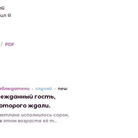
ей
сил Я
/
PDF
аблюдатели
случай
new
ежданный гость,
оторого ждали.
ветлане исполнилось сорок,
 в этом возрасте её т...