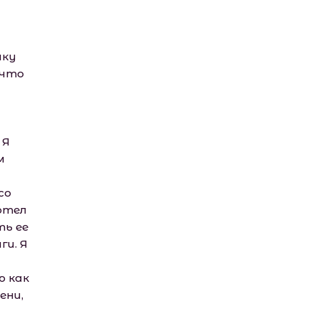
шку
 что
 Я
м
со
отел
ть ее
ги. Я
ю как
ени,