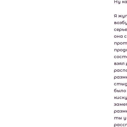
Ну к
Я жу
возб
серь
она 
прот
прод
состо
взял 
распа
разм
стыд
было
киск
заме
разм
ты у
расс