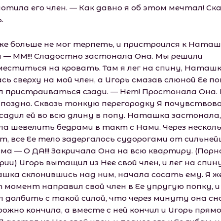
отила его член. — Как давно я об этом мечтал! Ск
.
же больше не мог терпеть, и пристроился к Наташ
и — ММ!!! Сладостно застонала Она. Мы решили
меститься на кровать. Там я лег на спину, Наташ
сь сверху на мой член, а Игорь смазав слюной Ее по
л пристраиваться сзади. — Нет! Простонала Она.
 поздно. Сквозь тонкую перегородку Я почувствова
асадил ей во всю длину в попу. Наташка застонала,
ла шевелить бедрами в такт с Нами. Через нескол
т, все Ее тело задергалось судорогами от сильней
ма — О ДА!!! Закричала Она на всю квартиру. (Порн
ии) Игорь вытащил из Нее свой член, и лег на спину
шка склонившись над ним, начала сосать ему. Я же
 момент направил свой член в Ее упругую попку, и
л долбить с такой силой, что через минуту она сн
ожно кончила, а вместе с ней кончил и Игорь прямо