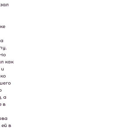
азал
ке
ка
пу,
 Но
л как
 и
ько
шего
о
, а
 в
ова
 ей в