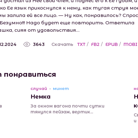
Я достал из Нее свой член, и поднес его к Ее губам, и
ко Ее язык прикоснулся к нему, как тугая струя мо
ы залила ей все лицо. — Ну как, понравилось? Спро
— Безумно!!! Надо будет еще повторить. Ответила
шка, сияя от удовольствия…
.12.2024
3643
Скачать
TXT
/
FB2
/
EPUB
/
MOBI
т понравиться
случай
минет
н
Немка
Н
к
в
За окном вагона почти сутки
тянулся пейзаж, вертик...
С
и