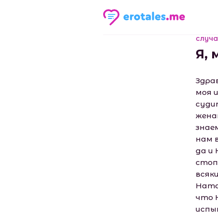
случа
Я,
Здра
моя 
суди
жена
знаем
нам 
да и
стоп
всяк
Ната
что 
испыт