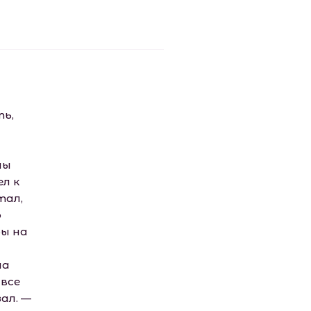
ть,
мы
ел к
тал,
о
ры на
на
все
ал. —