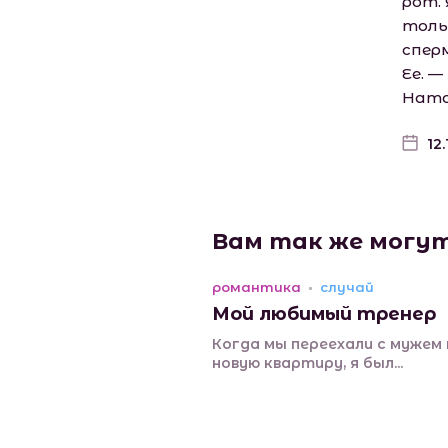
рот. 
толь
сперм
Ее. 
Ната
12
Вам так же могу
романтика
случай
Мой любимый тренер
Когда мы переехали с мужем 
новую квартиру, я был...