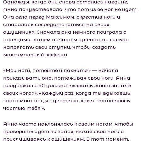
Однажды, когда они снова остались наедине,
Анна почувствовала, что пот из её ног не идет.
Она села перед Максимом, скрестив ноги и
старалась сосредоточиться на своих
ощущениях. Сначала она немного поиграла с
пальцами, затем начала медленно, но сильно
напрягать свои ступни, чтобы создать
максимальный эффект.
«Мои ноги, потейте и пахните!» — начала
приказывать она, поглаживая свои ноги. Анна
продолжала: «Я должна вызвать этот запах в
своих ногах», «Каждый раз, когда ты вдыхаешь
запах моих ног, я чувствую, как я становлюсь
частью тебя.».
Анна часто наклонялась к своим ногам, чтобы
проверить идёт ли запах, нюхая свои ноги и
прислушиваясь к ощущениям. В тот момент,