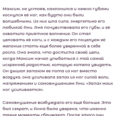
Максим, не устояв, наклонился и нежно губами
коснулся её ног, как будто они были
волшебными. Из них шла сила, энергетика его
любимой Ани. Аня почувствовала его губы, и её
охватило приятное волнение. Он стал
целовать её ноги, и с каждым его поцелуем её
желание стать ещё более уверенной в себе
росло. Она знала, что достигла своей цели,
когда Максим начал улыбаться с той самой
искренней радостью, которую хотела увидеть.
Он дышал запахом ее пота из ног вместо
воздуха, она усиливала запах из ног силой воли,
напряжением и самовнушением Ани: «Запах моих
ног усиливается».
Самовнушение возбуждало его ещё больше. Это
был секрет, и Анна была уверена, что именно
такие моменты сближают. После этого они