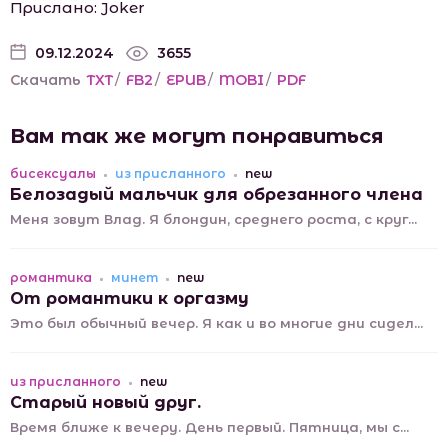
Прислано: Joker
09.12.2024
3655
Скачать
TXT
/
FB2
/
EPUB
/
MOBI
/
PDF
Вам так же могут понравиться
бисексуалы
из присланного
new
Белозадый мальчик для обрезанного члена
Меня зовут Влад. Я блондин, среднего роста, с круг...
романтика
минет
new
От романтики к оргазму
Это был обычный вечер. Я как и во многие дни сидел...
из присланного
new
Старый новый друг.
Время ближе к вечеру. День первый. Пятница, мы с...