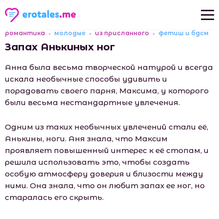
романтика
молодые
из присланного
фетиш и бдсм
Новые рассказы
Запах Анькиных ног
Популярные рассказы
Анна была весьма творческой натурой и всегда
искала необычные способы удивить и
порадовать своего парня, Максима, у которого
были весьма нестандартные увлечения.
Одним из таких необычных увлечений стали её,
Анькины, ноги. Аня знала, что Максим
проявляет повышенный интерес к её стопам, и
решила использовать это, чтобы создать
особую атмосферу доверия и близости между
ними. Она знала, что он любит запах ее ног, но
старалась его скрыть.