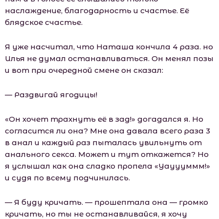
наслаждение, благодарность и счастье. Её
блядское счастье.
Я уже насчитал, что Наташа кончила 4 раза. но
Илья не думал останавливаться. Он менял позы
и вот при очередной смене он сказал:
— Раздвигай ягодицы!
«Он хочет трахнуть её в зад!» догадался я. Но
согласится ли она? Мне она давала всего раза 3
в анал и каждый раз пыталась увильнуть от
анального секса. Может и тут откажется? Но
я услышал как она сладко пропела «Уауууммм!»
и судя по всему подчинилась.
— Я буду кричать. — прошептала она — громко
кричать, но ты не останавливайся, я хочу