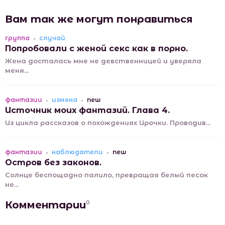
Вам так же могут понравиться
группа
случай
Попробовали с женой секс как в порно.
Жена досталась мне не девственницей и уверяла
меня...
фантазии
измена
new
Источник моих фантазий. Глава 4.
Из цикла рассказов о похождениях Ирочки. Проводив...
фантазии
наблюдатели
new
Остров без законов.
Солнце беспощадно палило, превращая белый песок
не...
Комментарии
0