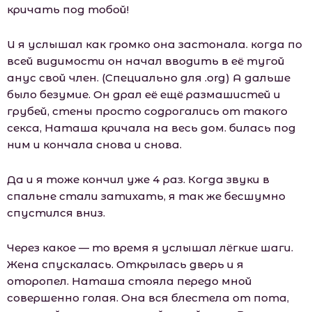
кричать под тобой!
И я услышал как громко она застонала. когда по
всей видимости он начал вводить в её тугой
анус свой член. (Специально для .оrg) А дальше
было безумие. Он драл её ещё размашистей и
грубей, стены просто содрогались от такого
секса, Наташа кричала на весь дом. билась под
ним и кончала снова и снова.
Да и я тоже кончил уже 4 раз. Когда звуки в
спальне стали затихать, я так же бесшумно
спустился вниз.
Через какое — то время я услышал лёгкие шаги.
Жена спускалась. Открылась дверь и я
оторопел. Наташа стояла передо мной
совершенно голая. Она вся блестела от пота,