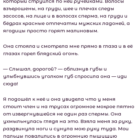
который струился по ней ручейками. Волосы
взъерошены, на груди, шее и плечах следы
засосов, на лице и в волосах сперма, на груди и
бёдрах красные отпечатки мужских ладоней, а
ягодицы просто горят малиновым.
Она стояла и смотрела мне прямо в глаза и в её
глазах горел блядский огонь.
— Слышал, дорогой? — облизнув губы и
улыбнувшись уголком губ спросила она — иди
сюда!
Я подошёл к неё и она увидела что у меня
стоит член и на трусах огромное мокрое пятно
от извергнувшейся не один раз спермы. Она
ухмыльнулась глядя на это. Взяла меня за руку,
раздвинула ноги и сунула мою руку туда. Мои
пальцы повалились в огромную пышущую