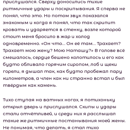
прислушался. Сверху доносились тихие
ритмичные удары и поскрипывания. Я сперва не
понял, что это. Но потом звук показался
знакомым и когда я понял, что так скрипит
кровать и ударяется в стенку, возле которой
стоит меня бросило в жар и холод
одновременно. «Он что… Он её там… Трахает?
Трахает мою жену? Мою Наташу?» В голове всё
смешалось, сердце бешено колотилось и его как
будто обливало горячим сиропом, лоб и щеки
горели, я дышал так, как будто пробежал пару
километров, а член как ни странно встал и был
твёрдым как камень.
Тихо ступая на ватных ногах, я потихоньку
открыл дверь и прислушался. Скипы и удары
стали отчётливей, и среди них я расслышал
такие же ритмичные постанывания моей жены.
Не понимая, что делать, я стал тихо