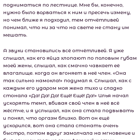
подниматься по лестнице. Мне бы, конечно,
нужно было ворваться к ним и пресечь измену,
но чем ближе я подходил, тем отчётливей
понимал, что ни за что на свете не стану им
мешать.
А звуки становились всё отчётливей. Я уже
слышал, как его яйца хлопают по половым губам
моей жены, слышал, как смачно чавкает её
влагалище. когда он вгоняет в неё член. «Она
так сильно намокла!» подумал я. Слышал, как с
каждым его ударом моя жена тихо и сладко
стонала «Да! Да! Да! Ещё! Ещё! Да!» Илья начал
ускорять темп, вбивая свой член в неё всё
жёстче, и я услышал, как она стала подвывать
и понял, что оргазм близко. Вот он ещё
ускорился, вот она стала стонать очень
быстро, потом вдруг замолчала на мгновение и