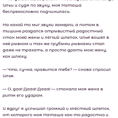
Ильи и судя по звуку, моя Наташа
беспрекословно подчинилась.
На какой то миг звуки замерли, а потом в
тишине раздался отрывистый радостный
стон моей жены и лёгкий шлепок. Илья вошёл в
неё рывком и так же грубыми рывками стал
даже не трахать, а просто драть мою жену,
как шлюху.
— Что, сучка, нравится тебе? — снова спросил
Илья.
— О, даа! Дааа! Дааа! — стонала моя жена в
ритм его ударам.
И вдруг я услышал громкий и хлёсткий шлепок,
от которого моя Наташа как-то радостно и