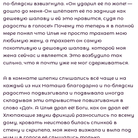
по-блядски взвизгнула. «Он ударил её по жопе! —
дошло до меня-Он шлёпает её по заднице как
дешевую шалаву и ей это нравится, судя по
радости в голосе!» Почему то теперь я в полной
мере понял что Илья не просто трахает мою
любимую жену, а трахает он самую
похотливую и дешовую шалаву. которой моя
жена сейчас и является. Это возбудило так
сильно, что я почти уже не мог сдерживаться.
А в комнате шлепки слышались всё чаще и на
каждый из них Наташа благодарно и по-блядски
радостно подвизгивала и подвывала иногда
складывая эти отрывистые повизгивания в
слово «Да!». А Илья драл её! Боги, как он драл её!
Хлюпающие звуки фрикций разносились по всему
дому, кровать неистово билась спинкой в
стену и скрипела, моя жена визжала и выла под
ним и в голосе её слышались только