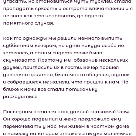
угасать, но становиться чуть тусклей. стала
пропадать яркость и острота впечатлений и я
не знал как это исправить, до одного
памятного случая.
Как то однажды мы решили немного выпить
субботним вечером, но идти никуда особо не
хотелось, а одним сидеть тоже было
скучновато. Поэтому мы, обзвонив нескольких
друзей, пригласили их в гости. Вечер прошёл
довольно приятно, было много общения, шуток
и собравшиеся не жалели, что пришли к нам. Но
ближе к ночи все стали потихоньку
расходиться.
Последним остался наш давний знакомый Илья.
Он хорошо подвыпил и жена предложила ему
переночевать у нас. Мы живём в частном доме
и наверху на втором этаже есть две маленькие