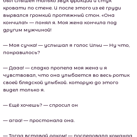
был слышен только звук фрикций и стук
кровати по стене. И после этого из её груди
вырвался громкий протяжный стон. «Она
кончила!» — понял я. Моя жена кончила под
другим мужчиной!
— Моя сучка! — услышал я голос Ильи — Ну что,
понравилось?
— Дааа! — сладко пропела моя жена и я
чувствовал, что она улыбается во весь ротик
своей блядской улыбкой. которую до этого
видел только я.
— Ещё хочешь? — спросил он
— агаа! — простонала она.
— Тогда вставай раком! — последовала команда