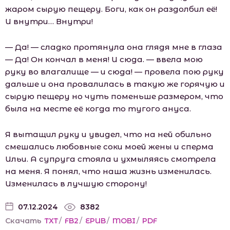
жаром сырую пещеру. Боги, как он раздолбил её!
И внутри… Внутри!
— Да! — сладко протянула она глядя мне в глаза
— Да! Он кончал в меня! И сюда. — ввела мою
руку во влагалище — и сюда! — провела пою руку
дальше и она провалилась в такую же горячую и
сырую пещеру но чуть поменьше размером, что
была на месте её когда то тугого ануса.
Я вытащил руку и увидел, что на ней обильно
смешались любовные соки моей жены и сперма
Ильи. А супруга стояла и ухмыляясь смотрела
на меня. Я понял, что наша жизнь изменилась.
Изменилась в лучшую сторону!
07.12.2024
8382
Скачать
TXT
/
FB2
/
EPUB
/
MOBI
/
PDF