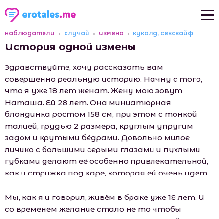
наблюдатели
случай
измена
куколд, сексвайф
Новые рассказы
История одной измены
Популярные рассказы
Здравствуйте, хочу рассказать вам
совершенно реальную историю. Начну с того,
что я уже 18 лет женат. Жену мою зовут
Наташа. Ей 28 лет. Она миниатюрная
блондинка ростом 158 см, при этом с тонкой
талией, грудью 2 размера, круглым упругим
задом и крутыми бёдрами. Довольно милое
личико с большими серыми глазами и пухлыми
губками делают её особенно привлекательной,
как и стрижка под каре, которая ей очень идёт.
Мы, как я и говорил, живём в браке уже 18 лет. И
со временем желание стало не то чтобы