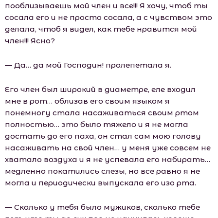
пооблизываешь мой член и все!!! Я хочу, чтоб ты
сосала его и не просто сосала, а с чувством это
делала, чтоб я видел, как тебе нравится мой
член!!! Ясно?
— Да… да мой Господин! пролепетала я.
Его член был широкий в диаметре, еле входил
мне в рот… облизав его своим языком я
понемногу стала насаживаться своим ртом
полностью… это было тяжело и я не могла
достать до его паха, он стал сам мою голову
насаживать на свой член… у меня уже совсем не
хватало воздуха и я не успевала его набирать…
медленно покатились слезы, но все равно я не
могла и периодически выпускала его изо рта.
— Сколько у тебя было мужиков, сколько тебе