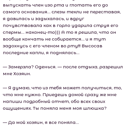
выпускать член изо рта и глотать его до
самого основания… слезы текли не переставая,
я давилась и задыхалась, и вдруг
почувствовала как в горло ударила струя его
спермы… наконец-то))) А то я решила, что он
вообще кончать не собирается… и я тут
задохнусь с его членом во рту!!! Высосав
последние капли, я поднялась…
— Замерзла? Оденься. — после отдыха, разрешил
мне Хозяин.
— Я думаю, что из тебя может получиться, то,
что мне нужно. Приедешь домой сразу же мне
напиши подробный отчет, обо всех своих
ощущениях. Ты поняла меня моя шлюшка?
— Да мой хозяин, я все поняла…