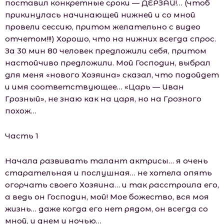
поставил конкретные сроки — ДЕРЗАЙ!… (чтоб
прикинулась начинающей нижней и со мной
провели сессию, притом желательно с видео
отчетом!!!) Хорошо, что на нижних всегда спрос.
За 30 мин 80 человек предложили себя, притом
настойчиво предложили. Мой Господин, выбрал
для меня «нового Хозяина» сказал, что подойдет
и имя соответствующее… «Царь — Иван
Грозный», не знаю как на царя, но на Грозного
похож…
Часть 1
Начала развивать талант актрисы… я очень
старательная и послушная… не хотела опять
огорчать своего Хозяина… и так расстроила его,
а ведь он Господин, мой! Мое божество, вся моя
жизнь… даже когда его нет рядом, он всегда со
мной, и днем и ночью…