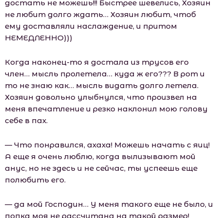
достать не можешь!!! Быстрее шевелись, Хозяин
не любит долго ждать… Хозяин любит, чтоб
ему доставляли наслаждение, и притом
НЕМЕДЛЕННО)))
Когда наконец-то я достала из трусов его
член… мысль пролетела… куда ж его??? В рот и
то не знаю как… мысль видать долго летела.
Хозяин довольно улыбнулся, что произвел на
меня впечатление и резко наклонил мою голову
себе в пах.
— Что понравился, ахаха! Можешь начать с яиц!
А еще я очень люблю, когда вылизывают мой
анус, но не здесь и не сейчас, ты успеешь еще
полюбить его.
— да мой Господин… У меня такого еще не было, и
попка моя не рассчитана на такой размер!