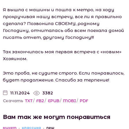
Я вышла с машины и пошла к метро, на ходу
прокручивая нашу встречу, все ли я правильно
сделала? Позвонила СВОЕМУ, родному
Господину, отчиталась обо всем поехала домой
писать отчет, другому Господину!!!
Так закончилась моя первая встреча с «новым»
Хозяином.
Это проба, не судите строго. Если понравилось,
будет продолжение. Спасибо за терпение!
11.11.2024
3382
Скачать
TXT
/
FB2
/
EPUB
/
MOBI
/
PDF
Вам так же могут понравиться
минет
классика
new