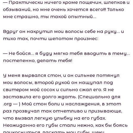
— Практически ничего кроме пощечин, шлепков и
обзываний, но мне очень хочется всего!!! Только
мне страшно, ты такой опытный…
Вдруг он накрутил мои волосы себе на руку… и
тихо так, почти шепотом произнес:
— Не бойся… я буду мягко тебя вводить в тему…
постепенно, делать тебя!
У меня вырвался стон, и он сильнее потянул
мои волосы, второй рукой он нащупал под
свитером мой сосок и сильно сжал его. Я не
заставила его долго ждать. (Специально для
.оrg — ) Мой стон боли и наслаждения, в этот
раз прозвучал так отчетливо и призывающе,
что вызвал легкую улыбку на его губах.
Неожиданно его губы стали нежно, как бы боясь
прикоснуться, ласкать мои губы, щеки,