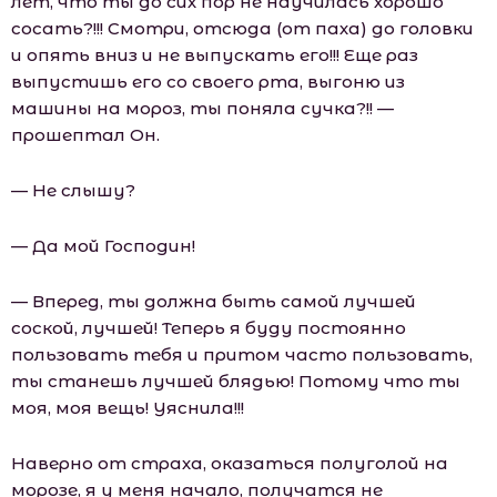
лет, что ты до сих пор не научилась хорошо
сосать?!!! Смотри, отсюда (от паха) до головки
и опять вниз и не выпускать его!!! Еще раз
выпустишь его со своего рта, выгоню из
машины на мороз, ты поняла сучка?!! —
прошептал Он.
— Не слышу?
— Да мой Господин!
— Вперед, ты должна быть самой лучшей
соской, лучшей! Теперь я буду постоянно
пользовать тебя и притом часто пользовать,
ты станешь лучшей блядью! Потому что ты
моя, моя вещь! Уяснила!!!
Наверно от страха, оказаться полуголой на
морозе, я у меня начало, получатся не