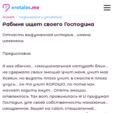
минет
подчинение и унижение
Новые рассказы
Рабыня ищет своего Господина
Популярные рассказы
Отчасти выдуманная история… имена,
изменены.
Предисловие.
Я как обычно… «эмоциональная натура!!!» блин…
не сдержала своих эмоций! Учит меня, учит мой
Хозяин, но видать плохо учит, в смысле я плохо
учусь… он то учит ХОРОШО, по попке как
начнет ходить кнут… Опять эмоции,
отвлеклась. Так вот, провинилась я! И придумал
Господин, для своей собственности наказание…
изощренное. Зашел на сайт, специальный…