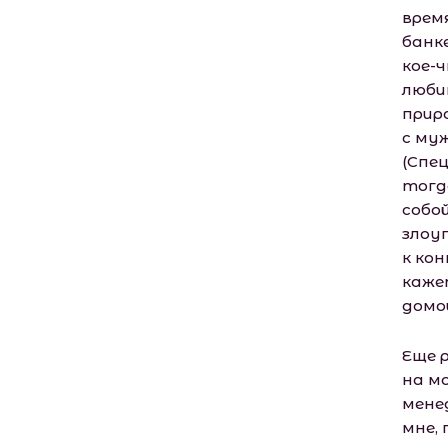
врем
банк
кое-
люби
прир
с му
(Спец
тогд
собо
злоу
к кон
каже
домо
Еще 
на м
мене
мне,