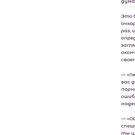
дума
Это 
очка
раз,
опре
загл
окон
свое
— «Л
вас д
парн
ошиб
наде
— «О
спеш
ты у