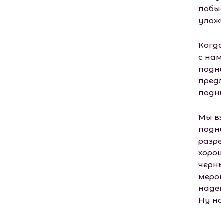
побы
улож
Когд
с на
подн
пред
подн
Мы в
подн
разр
хоро
черн
меро
наде
Ну на