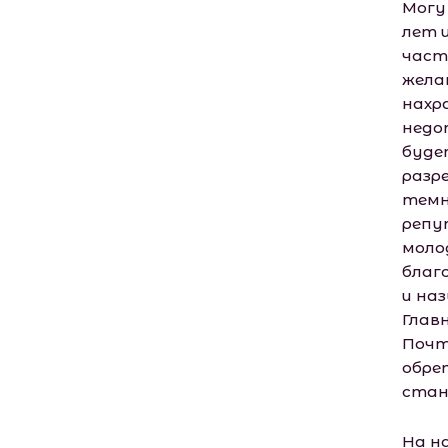
Могу
лет и
част
жела
нахр
недо
буде
разр
темн
репу
моло
благ
и на
Глав
Почт
обре
стан
На на