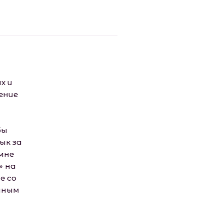
х и
ение
бы
ык за
 мне
» на
е со
ойным