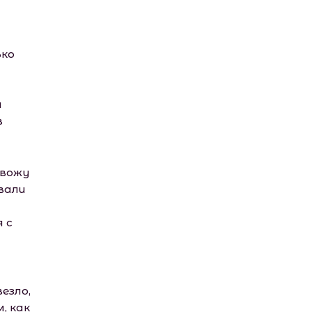
ько
н
в
овожу
звали
 с
езло,
, как