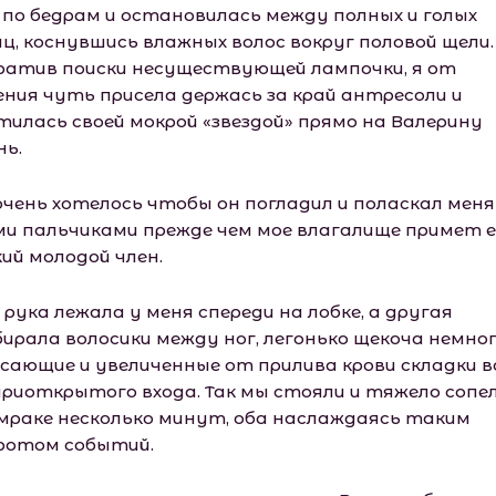
 по бедрам и остановилась между полных и голых
иц, коснувшись влажных волос вокруг половой щели.
ратив поиски несуществующей лампочки, я от
ения чуть присела держась за край антресоли и
тилась своей мокрой «звездой» прямо на Валерину
нь.
очень хотелось чтобы он погладил и поласкал мен
ми пальчиками прежде чем мое влагалище примет е
ий молодой член.
рука лежала у меня спереди на лобке, а другая
бирала волосики между ног, легонько щекоча немно
сающие и увеличенные от прилива крови складки в
приоткрытого входа. Так мы стояли и тяжело сопел
мраке несколько минут, оба наслаждаясь таким
ротом событий.