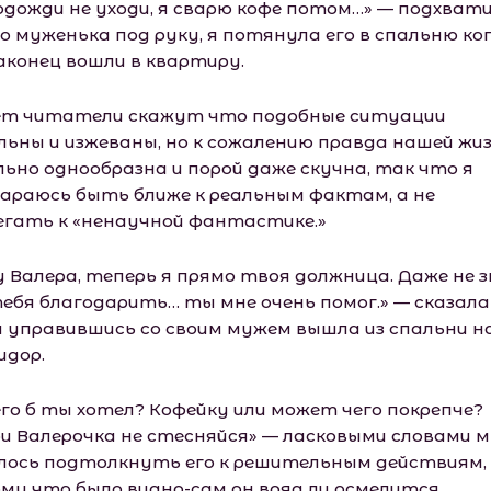
одожди не уходи, я сварю кофе потом…» — подхват
го муженька под руку, я потянула его в спальню ко
аконец вошли в квартиру.
т читатели скажут что подобные ситуации
льны и изжеваны, но к сожалению правда нашей жи
льно однообразна и порой даже скучна, так что я
араюсь быть ближе к реальным фактам, а не
егать к «ненаучной фантастике.»
у Валера, теперь я прямо твоя должница. Даже не 
тебя благодарить… ты мне очень помог.» — сказала
а управившись со своим мужем вышла из спальни н
идор.
его б ты хотел? Кофейку или может чего покрепче?
ри Валерочка не стесняйся» — ласковыми словами м
лось подтолкнуть его к решительным действиям,
му что было видно-сам он вряд ли осмелится