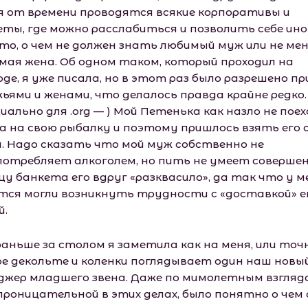
я от времени проводятся всякие корпоративы и
еты, где можно расслабиться и позволить себе ин
что, о чем не должен знать любимый муж или не ме
мая жена. Об одном таком, который проходил на
оде, я уже писала, но в этот раз было разрешено п
жьями и женами, что делалось правда крайне редко.
иально для .оrg — ) Мой Петенька как назло не пое
а на свою рыбалку и поэтому пришлось взять его 
й. Надо сказать что мой муж собственно не
потребляет алкоголем, но пить не умеет совершен
цу банкета его вдруг «разквасило», да так что у м
тся могли возникнуть трудности с «доставкой» е
й.
раньше за столом я заметила как на меня, или точ
ое декольте и коленки поглядывает один наш новы
джер младшего звена. Даже по мимолетным взгляд
 проницательной в этих делах, было понятно о чем 