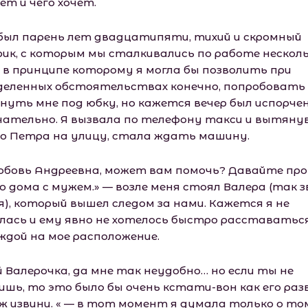
ет и чего хочет.
был парень лет двадцатипяти, тихий и скромный
рик, с которым мы сталкивались по работе нескол
 и в принципе которому я могла бы позволить при
деленных обстоятельствах конечно, попробовать
януть мне под юбку, но кажется вечер был испорче
чательно. Я вызвала по телефону такси и вытяну
го Петра на улицу, стала ждать машину.
юбовь Андреевна, может вам помочь? Давайте пр
о дома с мужем.» — возле меня стоял Валера (так 
я), который вышел следом за нами. Кажется я не
лась и ему явно не хотелось быстро расставаться
ждой на мое расположение.
й Валерочка, да мне так неудобно… но если ты не
ишь, то это было бы очень кстати-вон как его разв
ж извини. « — в тот момент я думала только о том