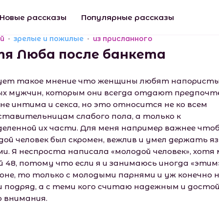
Новые рассказы
Популярные рассказы
й
зрелые и пожилые
из присланного
тя Люба после банкета
ет такое мнение что женщины любят напористы
ых мужчин, которым они всегда отдают предпочт
ане интима и секса, но это относится не ко всем
ставительницам слабого пола, а только к
деленной их части. Для меня например важнее что
дой человек был скромен, вежлив и умел держать яз
ми. Я неспроста написала «молодой человек», хотя
й 48, потому что если я и занимаюсь иногда «этим
оне, то только с молодыми парнями и уж конечно н
и подряд, а с теми кого считаю надежным и дост
о внимания.