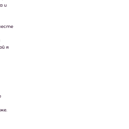
а и
месте
и
ай я
е
же.