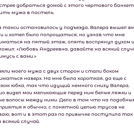
стрее добраться домой с этого чертового банкет
ить мужа в постель.
а такси остановилось у подъезда, Валера вышел в
ми и хотел было попрощаться, но узнав что мне
иматься на пятый этаж, опять воспрянул духом 
ложил: «Любовь Андреевна, давайте на всякий случ
имусь с вами.»
зяли моего мужа с двух сторон и стали боком
иматься наверх. На мне была короткая, да еще с
езом юбка, так что идущий немного снизу Валера,
шо видел мои мелькающие перед ним белые ляжки и
ые волосы между ними. Дело в том что на подобны
приятия я обычно, с понятной целью трусов не
ваю, вот и в этот раз по привычке поступила так 
 всякий случай.