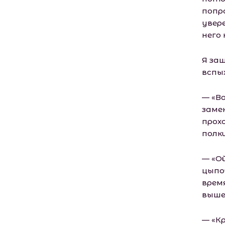
попр
увер
него
Я за
вспых
— «В
заме
прох
полки
— «Ой
цыпо
врем
выше
— «Кр