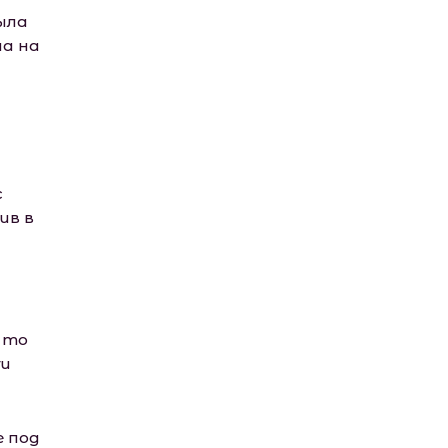
ыла
ла на
с
ив в
в то
ги
е под