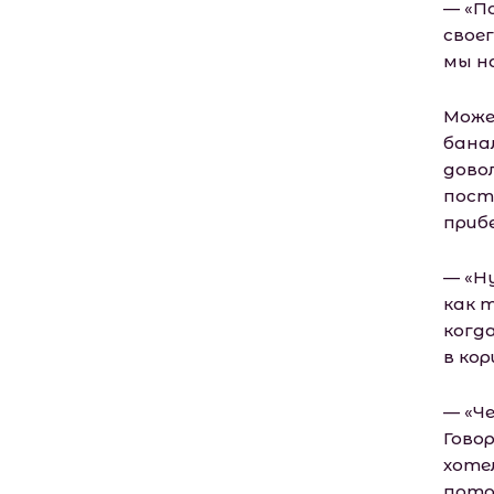
— «П
свое
мы н
Може
бана
дово
пост
приб
— «Н
как 
когд
в кор
— «Ч
Гово
хоте
пото