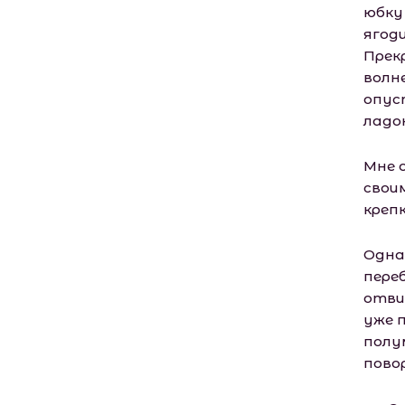
юбку
ягод
Прек
волн
опус
ладо
Мне 
свои
крепк
Одна 
пере
отви
уже 
полу
пово