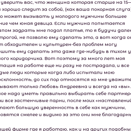
 уверить вас, что женщина которая старше на 15
 хорошо следит за собой, (как ваша покорная слуга
о может вызывать у молодого мужчины большее
ние чем юная девица. Если мужчина попытается
апом задрать мне подол платья, то я будучи далек
трогой, не позволю ему сделать это, а вот когда о
т обходителен и культурен-без проблем могу
ешить ему сделать это даже где-нибудь в тихом у
ого коридорчика. Вот поэтому за много лет моя
тация на работе еще ни разу не пострадала, и все
дые люди которые когда либо испытали мою
осклонность, до сих пор относятся ко мне уважит
зывают только Любовь Андреевна и всегда на «вы».
ное надо уметь правильно выбирать себе партнер
и все застенчивые парни, после моих «наставлени
тают большую уверенность в себе как мужчины,
овятся смелее и видимо за это они мне благодарны
шей фирме где я работаю, как и на других подобны