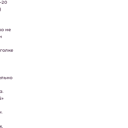
—20
)
о не
н
голке
ельно
а.
й»
.
х,