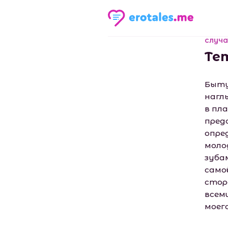
случа
Те
Быту
нагл
в пл
пред
опре
моло
зуба
само
стор
всем
моег