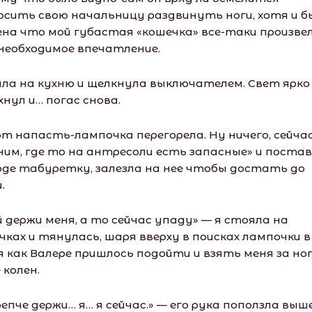
осить свою начальницу раздвинуть ноги, хотя и б
ена что мой губастая «кошечка» все-таки произве
 необходимое впечатление.
шла на кухню и щелкнула выключателем. Свет ярко
нул и… погас снова.
от напасть-лампочка перегорела. Ну ничего, сейча
ним, где то на антресоли есть запасные» и постав
оде табуретку, залезла на нее чтобы достать до
.
 держи меня, а то сейчас упаду» — я стояла на
чках и тянулась, шаря вверху в поисках лампочки 
я как Валере пришлось подойти и взять меня за но
 колен.
епче держи… я… я сейчас.» — его рука поползла выш