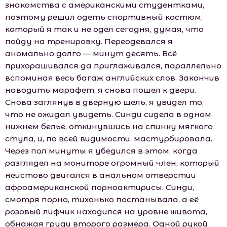
знакомства с американскими студентками,
поэтому решил одеть спортивный костюм,
который я так и не одел сегодня, думая, что
пойду на тренировку. Переодевался я
аномально долго — минут десять. Всё
прихорашивался да приглаживался, параллельно
вспоминая весь багаж английских слов. Закончив
наводить марафет, я снова пошел к двери.
Снова заглянув в дверную щель, я увидел то,
что не ожидал увидеть. Синди сидела в одном
нижнем белье, откинувшись на спинку мягкого
стула, и, по всей видимости, мастурбировала.
Через пол минуты я убедился в этом, когда
разглядел на мониторе огромный член, который
неистово двигался в анальном отверстии
афроамериканской порноактирисы. Синди,
смотря порно, тихонько постанывала, а её
розовый лифчик находился на уровне живота,
обнажая груди второго размера. Одной рукой