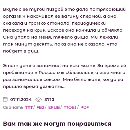
Вкупе с её тугой пиздой это дало потрясающий
оргазм! Я накачивал её вагину спермой, а она
скакала и громко стонала, периодически
переходя на крик. Вскоре она кончила и обмякла.
Она упала на меня, тяжело дыша. Мы лежали
так минут десять, пока она не сказала, что
пойдет в душ…
Этот день я запомнил на всю жизнь. За время её
пребывания в России мы сблизились, и еще много
раз занимались сексом. Мне было жаль, когда ей
пришло время уезжать…
07.11.2024
3710
Скачать
TXT
/
FB2
/
EPUB
/
MOBI
/
PDF
Вам так же могут понравиться