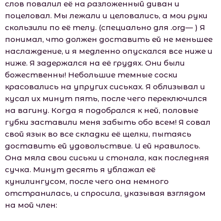
слов повалил её на разложенный диван и
поцеловал. Мы лежали и целовались, а мои руки
скользили по её телу. (специально для .оrg— ) Я
понимал, что должен доставить ей не меньшее
наслаждение, и я медленно опускался все ниже и
ниже. Я задержался на её грудях. Они были
божественны! Небольшие темные соски
красовались на упругих сиськах. Я облизывал и
кусал их минут пять, после чего переключился
на вагину. Когда я подобрался к ней, половые
губки заставили меня забыть обо всем! Я совал
свой язык во все складки её щелки, пытаясь
доставить ей удовольствие. И ей нравилось.
Она мяла свои сиськи и стонала, как последняя
сучка. Минут десять я ублажал её
кунилингусом, после чего она немного
отстранилась, и спросила, указывая взглядом
на мой член: