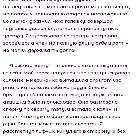
последствиях, о морали и прочих мирских вещах,
но потом я полностью отдался наслаждению.
Её язычок дразнил мою головку, совершал
круговые движения, питался проникнуть в
уретру. Я чувствовал ее гланды, когда она
засовывала член на полную длину себе в рот. Я
не мог выдерживать долго!
— Я сейчас кончу! — только и смог я выдавить
из себя. Мой пресс напрягся, член запульсировал
сильнее. Американка вытащила агрегат изо
рта, и направила себе на грудь. Сперма
брызнула ей на шею и сиськи, а возбужденная
девушка была только рада. Она размазала
сперму по своему телу, и встала с колен. Я
понял, что нужно брать инициативу в свои
руки. Ловить момент, так сказать. Я
расстегнул лифчик, кинул его в сторону, и без