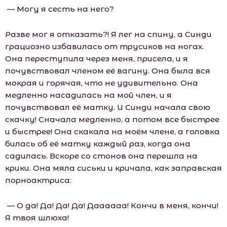
— Могу я сесть на него?
Разве мог я отказать?! Я лег на спину, а Синди
грациозно избавилась от трусиков на ногах.
Она переступила через меня, присела, и я
почувствовал членом её вагину. Она была вся
мокрая и горячая, что не удивительно. Она
медленно насадилась на мой член, и я
почувствовал её матку. И Синди начала свою
скачку! Сначала медленно, а потом все быстрее
и быстрее! Она скакала на моём члене, а головка
билась об её матку каждый раз, когда она
садилась. Вскоре со стонов она перешла на
крики. Она мяла сиськи и кричала, как заправская
порноактриса:
— О да! Да! Да! Да! Даааааа! Кончи в меня, кончи!
Я твоя шлюха!