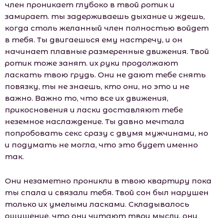
член проникает глубоко в твой ротик и
замирает. ты задерживаешь дыхание и ждешь,
когда столь желанный член полностью войдет
в тебя. Ты двигаешься ему настречу, и он
начинает плавные размеренные движения. Твой
ротик тоже занят. их руки продолжают
ласкать твою грудь. Они не дают тебе снять
повязку, ты не знаешь, кто они, но это и не
важно. Важно то, что все их движения,
прикосновения и ласки доставляют тебе
неземное наслаждение. Ты давно мечтала
попробовать секс сразу с двумя мужчинами, но
и подумать не могла, что это будет именно
так.
Они незаметно проникли в твою квартиру пока
ты спала и связали тебя. Твой сон был нарушен
только их умелыми ласками. Складывалось
ощущение, что они читают твои мысли, они