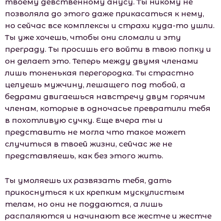
твоему девственному анусу. Ты никому не
позволяла до этого даже прикасаться к нему,
но сейчас все комплексы и страхи куда-то ушли.
Ты уже хочешь, чтобы они сломали и эту
преграду. Ты просишь его войти в твою попку и
он делает это. Теперь между двумя членами
лишь тоненькая перегородка. Ты страстно
целуешь мужчину, лешащего под тобой, а
бедрами двигаешься навстречу двум горячим
членам, которые в одночасье превратили тебя
в похотливую сучку. Еще вчера ты и
представить не могла что такое может
случиться в твоей жизни, сейчас же не
представляешь, как без этого жить.
Ты умоляешь их развязать тебя, дать
прикоснуться к их крепким мускулистым
телам, но они не поддаются, а лишь
распаляются и начинают все жестче и жестче