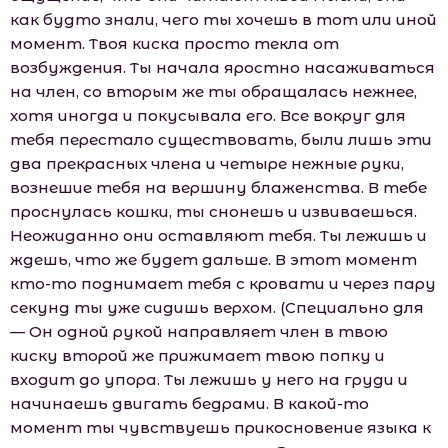
как будто знали, чего ты хочешь в тот или иной
момент. Твоя киска просто текла от
возбуждения. Ты начала яростно насаживаться
на член, со вторым же ты обращалась нежнее,
хотя иногда и покусывала его. Все вокруг для
тебя перестало существовать, были лишь эти
два прекрасных члена и четыре нежные руки,
вознешие тебя на вершину блаженства. В тебе
проснулась кошки, ты снонешь и извиваешься.
Неожиданно они оставляют тебя. Ты лежишь и
ждешь, что же будет дальше. В этот момент
кто-то поднимает тебя с кровати и через пару
секунд ты уже сидишь верхом. (Специально для
— Он одной рукой направляет член в твою
киску второй же прижимает твою попку и
входит до упора. Ты лежишь у него на груди и
начинаешь двигать бедрами. В какой-то
момент ты чувствуешь прикосновение языка к