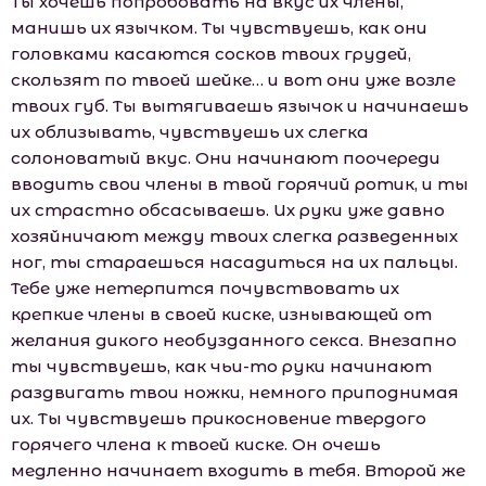
Ты хочешь попробовать на вкус их члены,
манишь их язычком. Ты чувствуешь, как они
головками касаются сосков твоих грудей,
скользят по твоей шейке… и вот они уже возле
твоих губ. Ты вытягиваешь язычок и начинаешь
их облизывать, чувствуешь их слегка
солоноватый вкус. Они начинают поочереди
вводить свои члены в твой горячий ротик, и ты
их страстно обсасываешь. Их руки уже давно
хозяйничают между твоих слегка разведенных
ног, ты стараешься насадиться на их пальцы.
Тебе уже нетерпится почувствовать их
крепкие члены в своей киске, изнывающей от
желания дикого необузданного секса. Внезапно
ты чувствуешь, как чьи-то руки начинают
раздвигать твои ножки, немного приподнимая
их. Ты чувствуешь прикосновение твердого
горячего члена к твоей киске. Он очешь
медленно начинает входить в тебя. Второй же