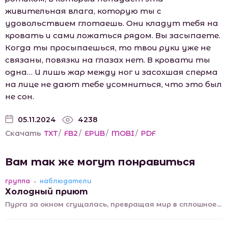
живительная влага, которую ты с
удовольствием глотаешь. Они кладут тебя на
кровать и сами ложаться рядом. Вы засыпаете.
Когда ты просыпаешься, то твои руки уже не
связаны, повязки на глазах нет. В кровати ты
одна… И лишь жар между ног и засохшая сперма
на лице не дают тебе усомниться, что это был
не сон.
05.11.2024
4238
Скачать
TXT
/
FB2
/
EPUB
/
MOBI
/
PDF
Вам так же могут понравиться
группа
наблюдатели
Холодный приют
Пурга за окном сгущалась, превращая мир в сплошное...