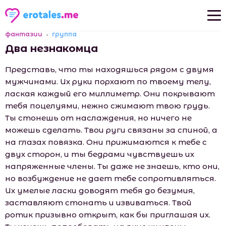
фантазии
группа
Новые рассказы
Два незнакомца
Популярные рассказы
Представь, что ты находяшься рядом с двумя
мужчинами. Их руки порхают по твоему телу,
лаская каждый его миллиметр. Они покрывают
тебя поцелуями, нежно сжимают твою грудь.
Ты стонешь от наслаждения, но ничего не
можешь сделать. Твои руги связаны за спиной, а
на глазах повязка. Они прижимаются к тебе с
двух сторон, и ты бедрами чувствуешь их
напряженные члены. Ты даже не знаешь, кто они,
но возбуждение не дает тебе сопротивляться.
Их умелые ласки доводят тебя до безумия,
заставляют стонать и извиваться. Твой
ротик призывно открыт, как бы приглашая их.