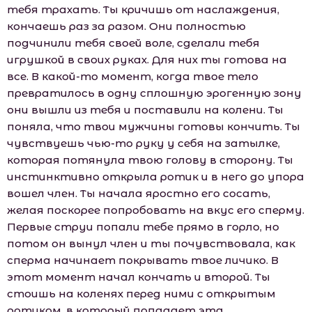
тебя трахать. Ты кричишь от наслаждения,
кончаешь раз за разом. Они полностью
подчинили тебя своей воле, сделали тебя
игрушкой в своих руках. Для них ты готова на
все. В какой-то момент, когда твое тело
превратилось в одну сплошную эрогенную зону
они вышли из тебя и поставили на колени. Ты
поняла, что твои мужчины готовы кончить. Ты
чувствуешь чью-то руку у себя на затылке,
которая потянула твою голову в сторону. Ты
инстинктивно открыла ротик и в него до упора
вошел член. Ты начала яростно его сосать,
желая поскорее попробовать на вкус его сперму.
Первые струи попали тебе прямо в горло, но
потом он вынул член и ты почувствовала, как
сперма начинает покрывать твое личико. В
этот момент начал кончать и второй. Ты
стоишь на коленях перед ними с открытым
ротиком, в который попадает эта