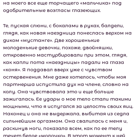
на моего все еще торчащего «мальчика» под
одобрительные возгласы глазеющих.
Те, пуская слюни, с бокалами в руках, балдели,
глядя, как новая наездница понеслась верхом на
диком «мустанге». Две хорошенькие
молоденькие девочки, похоже, двойняшки,
откровенно мастурбировали при этом, глядя,
как капли пота «наездницы» падали на глаза
«коня». Я поддавал вверх уже с чувством
остервенения. Мне даже хотелось, чтобы моя
партнерша испустила дух на члене, словно на
колу. Она чувствовала это и еще больше
зажигалась. Ее удары о мое тело стали такими
мощными, что я испугался за целость своих яиц.
Наконец и она не выдержала, выбитая из седла
сильнейшим оргазмом. Она свалилась с меня и,
раскинув ноги, показала всем, как по ее телу
течет белое «молочко». В этот момент к ней