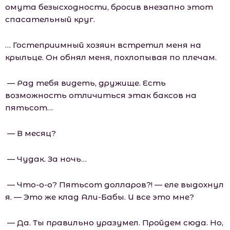
омута безысходности, бросив внезапно этот
спасательный круг.
… Гостеприимный хозяин встретил меня на
крыльце. Он обнял меня, похлопывая по плечам.
— Рад тебя видеть, дружище. Есть
возможность отличиться этак баксов на
пятьсот…
— В месяц?
— Чудак. За ночь…
— Что-о-о? Пятьсот долларов?! — еле выдохнул
я. — Это же клад Али-Бабы. И все это мне?
— Да. Ты правильно уразумел. Пройдем сюда. Но,