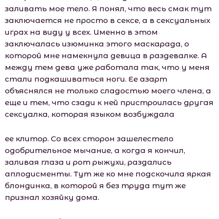
заливать мое тело. Я понял, что весь смак тут
заключается не просто в сексе, а в сексуальных
играх на виду у всех. Именно в этом
заключалась изюминка этого маскарада, о
которой мне намекнула девица в раздевалке. А
между тем дева уже работала так, что у меня
стали подкашиваться ноги. Ее азарт
объяснялся не только сладостью моего члена, а
еще и тем, что сзади к ней пристроилась другая
сексуалка, которая языком возбуждала
ее клитор. Со всех сторон зашелестело
одобрительное мычание, а когда я кончил,
заливая глаза и рот рыжухи, раздались
аплодисменты. Тут же ко мне подскочила яркая
блондинка, в которой я без труда тут же
признал хозяйку дома.