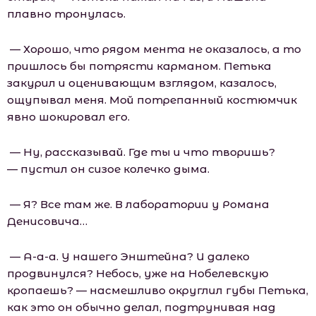
плавно тронулась.
— Хорошо, что рядом мента не оказалось, а то
пришлось бы потрясти карманом. Петька
закурил и оценивающим взглядом, казалось,
ощупывал меня. Мой потрепанный костюмчик
явно шокировал его.
— Ну, рассказывай. Где ты и что творишь?
— пустил он сизое колечко дыма.
— Я? Все там же. В лаборатории у Романа
Денисовича…
— А-а-а. У нашего Энштейна? И далеко
продвинулся? Небось, уже на Нобелевскую
кропаешь? — насмешливо округлил губы Петька,
как это он обычно делал, подтрунивая над