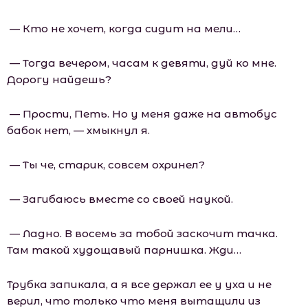
— Кто не хочет, когда сидит на мели…
— Тогда вечером, часам к девяти, дуй ко мне.
Дорогу найдешь?
— Прости, Петь. Но у меня даже на автобус
бабок нет, — хмыкнул я.
— Ты че, старик, совсем охринел?
— Загибаюсь вместе со своей наукой.
— Ладно. В восемь за тобой заскочит тачка.
Там такой худощавый парнишка. Жди…
Трубка запикала, а я все держал ее у уха и не
верил, что только что меня вытащили из