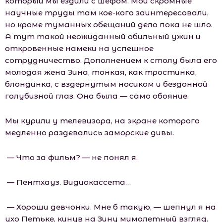
который мы ездили с шефом. Мои скромные
научные труды там кое-кого заинтересовали,
но кроме туманных обещаний дело пока не шло.
А тут такой неожиданный обильный ужин и
откровенные намеки на успешное
сотрудничество. Дополнением к столу была его
молодая жена Зина, тонкая, как тростинка,
блондинка, с вздернутым носиком и бездонной
голубизной глаз. Она была — само обояние.
Мы курили у телевизора, на экране которого
медленно раздевались заморские дивы.
— Что за фильм? — не понял я.
— Пентхауз. Видиокассета…
— Хороши девчонки. Мне б такую, — шепнул я на
ухо Петьке, кинув на Зину мимолетный взгляд.