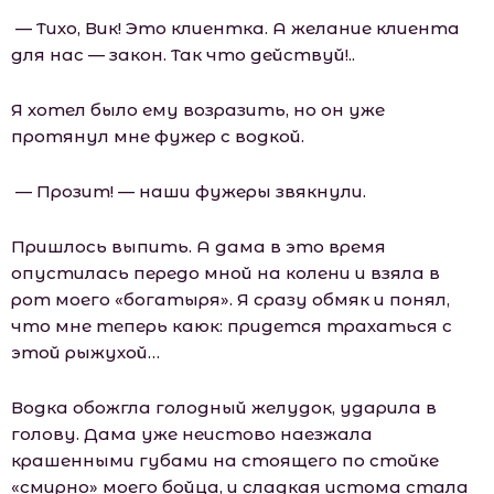
— Тихо, Вик! Это клиентка. А желание клиента
для нас — закон. Так что действуй!..
Я хотел было ему возразить, но он уже
протянул мне фужер с водкой.
— Прозит! — наши фужеры звякнули.
Пришлось выпить. А дама в это время
опустилась передо мной на колени и взяла в
рот моего «богатыря». Я сразу обмяк и понял,
что мне теперь каюк: придется трахаться с
этой рыжухой…
Водка обожгла голодный желудок, ударила в
голову. Дама уже неистово наезжала
крашенными губами на стоящего по стойке
«смирно» моего бойца, и сладкая истома стала