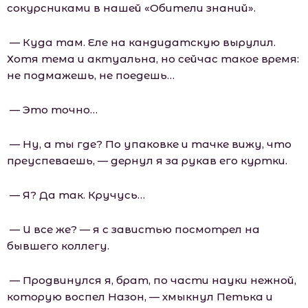
сокурсниками в нашей «Обители знаний».
— Куда там. Еле на кандидатскую вырулил.
Хотя тема и актуальна, но сейчас такое время:
не подмажешь, не поедешь…
— Это точно…
— Ну, а ты где? По упаковке и тачке вижу, что
преуспеваешь, — дернул я за рукав его куртки.
— Я? Да так. Кручусь…
— И все же? — я с завистью посмотрел на
бывшего коллегу.
— Продвинулся я, брат, по части науки нежной,
которую воспел Назон, — хмыкнул Петька и