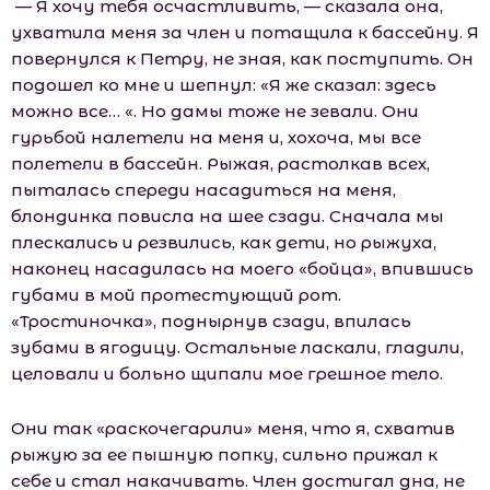
— Я хочу тебя осчастливить, — сказала она,
ухватила меня за член и потащила к бассейну. Я
повернулся к Петру, не зная, как поступить. Он
подошел ко мне и шепнул: «Я же сказал: здесь
можно все… «. Но дамы тоже не зевали. Они
гурьбой налетели на меня и, хохоча, мы все
полетели в бассейн. Рыжая, растолкав всех,
пыталась спереди насадиться на меня,
блондинка повисла на шее сзади. Сначала мы
плескались и резвились, как дети, но рыжуха,
наконец насадилась на моего «бойца», впившись
губами в мой протестующий рот.
«Тростиночка», поднырнув сзади, впилась
зубами в ягодицу. Остальные ласкали, гладили,
целовали и больно щипали мое грешное тело.
Они так «раскочегарили» меня, что я, схватив
рыжую за ее пышную попку, сильно прижал к
себе и стал накачивать. Член достигал дна, не