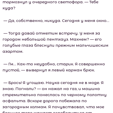
тормознул у очередного светофора. — Тебе
куда?
— Да, собственно, никуда. Сегодня у меня окно…
— Тогда давай отметим встречу. У меня за
городом небольшой пентхауз. Махнем? — его
голубые глаза блеснули прежним мальчишеским
азартом.
— Гм… Как-то неудобно, старик. Я совершенно
пустой, — вывернул я левый карман брюк.
— Брось! Я угощаю. Наука сегодня не в моде. Я
знаю. Погнали? — он нажал на газ, и машина
стремительно понеслась по черному полотну
асфальта. Вскоре дорога побежала по
загородным холмам. Я почувствовал, что мое
бренное тело жаждет освободиться от