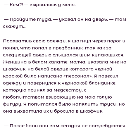
— Кем?! — вырвалось у меня.
— Пройдите туда, — указал он на дверь, — там
скажут…
Подхватив свою одежду, я шагнул через порог и
понял, что попал в предбанник, так как за
следующей дверью слышался шум купающихся.
Женщина в белом халате, молча, указала мне на
шкафчик, на белой дверце которого черной
краской было написано «персонал». Я повесил
одежду и повернулся к черноокой блондинке,
которую принял за медсестру, с
любопытством взирающую на мою голую
фигуру. Я попытался было напялить трусы, но
она выхватила их и бросила в шкафчик.
— После бани они вам сегодня не потребуются.