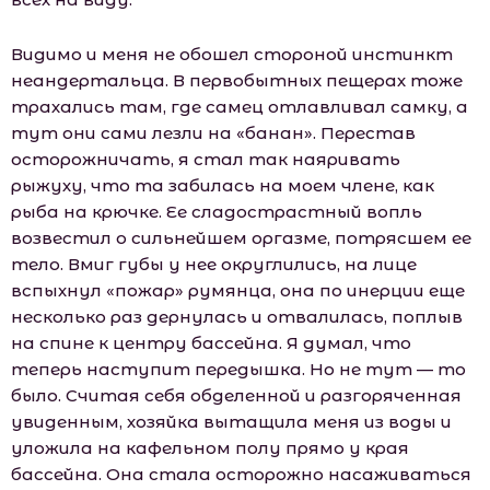
Видимо и меня не обошел стороной инстинкт
неандертальца. В первобытных пещерах тоже
трахались там, где самец отлавливал самку, а
тут они сами лезли на «банан». Перестав
осторожничать, я стал так наяривать
рыжуху, что та забилась на моем члене, как
рыба на крючке. Ее сладострастный вопль
возвестил о сильнейшем оргазме, потрясшем ее
тело. Вмиг губы у нее округлились, на лице
вспыхнул «пожар» румянца, она по инерции еще
несколько раз дернулась и отвалилась, поплыв
на спине к центру бассейна. Я думал, что
теперь наступит передышка. Но не тут — то
было. Считая себя обделенной и разгоряченная
увиденным, хозяйка вытащила меня из воды и
уложила на кафельном полу прямо у края
бассейна. Она стала осторожно насаживаться