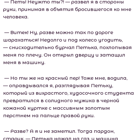
— Петь! Неужто ты?! — развел я в стороны
руки, принимая в объятия бросившегося ко мне
человека.
— Витек! Ну, разве можно так по дороге
шарахаться! Недолго и под колесо угодить,
— снисходительно бурчал Петька, похлопывая
меня по плечу. Он открыл дверцу и затащил
меня в машину.
— Но ты же на красный пер! Тоже мне, водила,
— оправдывался я, разглядывая Петьку,
который из вихрастого, худосочного студента
превратился в солидного мужика в черной
кожаной куртке с массивным золотым
перстнем на пальце правой руки.
— Разве? А я и не заметил. Тогда пардон,
старик, — Петька нажал на газ, и машина