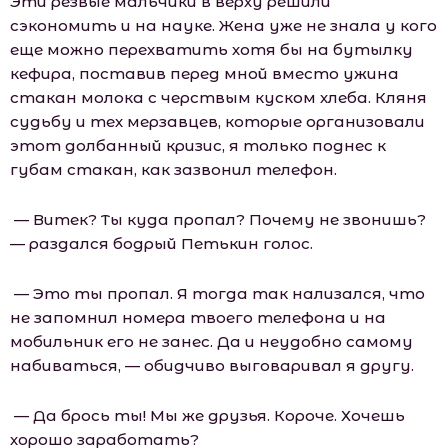
Эти резвые мaльчики в верху решили
сэкономить и на науке. Жена уже не знала у кого
еще можно перехватить хотя бы на бутылку
кефира, поставив перед мной вместо ужина
стакан молока с черствым куском хлеба. Кляня
судьбу и тех мерзавцев, которые организовали
этот долбанный кризис, я только поднес к
губам стакан, как зазвонил телефон.
— Витек? Ты куда пропал? Почему не звонишь?
— раздался бодрый Петькин голос.
— Это ты пропал. Я тогда так нализался, что
не запомнил номера твоего телефона и на
мобильник его не занес. Да и неудобно самому
набиваться, — обидчиво выговаривал я другу.
— Да брось ты! Мы же друзья. Короче. Хочешь
хорошо заработать?