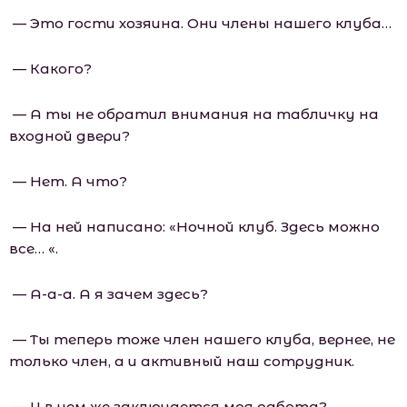
— Это гости хозяина. Они члены нашего клуба…
— Какого?
— А ты не обратил внимания на табличку на
входной двери?
— Нет. А что?
— На ней написано: «Ночной клуб. Здесь можно
все… «.
— А-а-а. А я зачем здесь?
— Ты теперь тоже член нашего клуба, вернее, не
только член, а и активный наш сотрудник.
— И в чем же заключается моя работа?