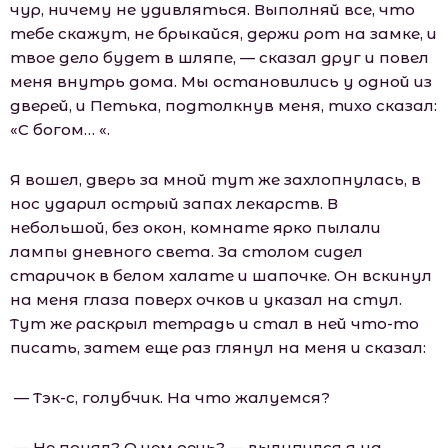
чур, ничему не удивляться. Выполняй все, что
тебе скажут, не брыкайся, держи рот на замке, и
твое дело будет в шляпе, — сказал друг и повел
меня внутрь дома. Мы остановились у одной из
дверей, и Петька, подтолкнув меня, тихо сказал:
«С богом… «.
Я вошел, дверь за мной тут же захлопнулась, в
нос ударил острый запах лекарств. В
небольшой, без окон, комнате ярко пылали
лампы дневного света. За столом сидел
старичок в белом халате и шапочке. Он вскинул
на меня глаза поверх очков и указал на стул.
Тут же раскрыл тетрадь и стал в ней что-то
писать, затем еще раз глянул на меня и сказал:
— Тэк-с, голубчик. На что жалуемся?
— Не понял? О чем речь? — вылупился я на