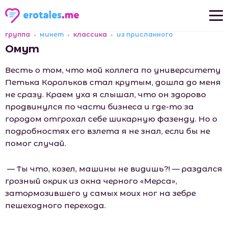
группа
минет
классика
из присланного
Новые рассказы
Омут
Популярные рассказы
Весть о том, что мой коллега по университету
Петька Корольков стал крутым, дошла до меня
не сразу. Краем уха я слышал, что он здорово
продвинулся по части бизнеса и где-то за
городом отгрохал себе шикарную фазенду. Но о
подробностях его взлета я не знал, если бы не
помог случай.
— Ты что, козел, машины не видишь?! — раздался
грозный окрик из окна черного «Мерса»,
затормозившего у самых моих ног на зебре
пешеходного перехода.