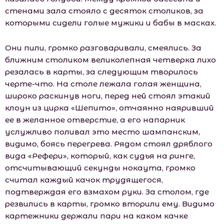
стенами зала стояло с десяток столиков, за
которыми сидели голые мужики и бабы в масках.
Они пили, громко разговаривали, смеялись. За
ближним столиком великолепная четверка лихо
резалась в карты, за следующим творилось
черте-что. На столе лежала голая женщина,
широко раскинув ноги, перед ней стоял этакий
клоун из цирка «Шепито», отчаянно наяривший
ее в желанное отверстие, а его напарник
услужливо поливал это место шампанским,
видимо, боясь перегрева. Рядом стоял дряблого
вида «Рефери», который, как судья на ринге,
отсчитывающий секунды нокаута, громко
считал каждый качок трудящегося,
подтверждая его взмахом руки. За столом, где
резвились в карты, громко вторили ему. Видимо
картежники держали пари на каком качке