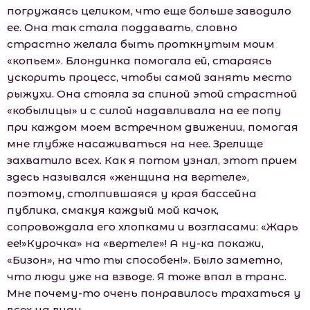
погружаясь целиком, что еще больше заводило
ее. Она так стала поддавать, словно
страстно желала быть проткнутым моим
«копьем». Блондинка помогала ей, стараясь
ускорить процесс, чтобы самой занять место
рыжухи. Она стояла за спиной этой страстной
«кобылицы» и с силой надавливала на ее попу
при каждом моем встречном движении, помогая
мне глубже насаживаться на нее. Зрелище
захватило всех. Как я потом узнал, этот прием
здесь назывался «женщина на вертеле»,
поэтому, столпившаяся у края бассейна
публика, смакуя каждый мой качок,
сопровождала его хлопками и возгласами: «Жарь
ее!»Курочка» на «вертеле»! А ну-ка покажи,
«Бизон», на что ты способен!». Было заметно,
что люди уже на взводе. Я тоже впал в транс.
Мне почему-то очень понравилось трахаться у
всех на виду.