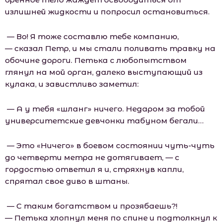
излишней жидкости и попросил остановиться.
— Во! Я тоже составлю тебе компанию,
— сказал Петр, и мы стали поливать травку на
обочине дороги. Петька с любопытством
глянул на мой орган, далеко выступающий из
кулака, и завистливо заметил:
— А у тебя «шланг» ничего. Недаром за тобой
университетские девчонки табуном бегали…
— Это «Ничего» в боевом состоянии чуть-чуть
до четверти метра не дотягивает, — с
гордостью ответил я и, стряхнув капли,
спрятал свое диво в штаны.
— С таким богатством и прозябаешь?!
— Петька хлопнул меня по спине и подтолкнул к