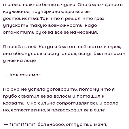
только нижнее бельё и чулки. Оно было чёрное и
кружевное, подчёркивающее все её
достоинства. Так что я решил, что грех
упускать такую возможность: надо
отомстить суке за все её намерения.
Я пошёл к ней. Когда я был от неё шагах в трёх,
она обернулась и испугалась, испуг был написан
у неё на лице.
— Как ты смог…
Но она не успела договорить, потому что я
грубо схватил её за волосы и потащил к
кровати. Она сильно сопротивлялась и орала,
но, естественно, я превосходил её в силе.
— ААААААА, больноооо, отпустии меня,