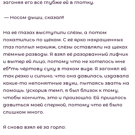
загоняя его всё глубже ей в глотку.
— Носом дыши, сказал!!
На её глазах выступили слёзы, а потом
покатились по щёкам. С её ярко накрашенных
глаз поплыл макияж, слёзы оставляли на щеках
тёмные разводы. Я взял её разорванный лифчик
и вытер ей лицо, потому что не хотелось мне
еб*ть чёртову суку в таком виде. Я загонял ей
так резко и сильно, что она давилась, издавала
какие-то непонятные звуки, пытаясь звать на
помощь. Ускорив темп, я был близок к тому,
чтобы кончить, это и произошло. Ей пришлось
давиться моей спермой, потому что её было
слишком много.
Я снова взял её за горло: