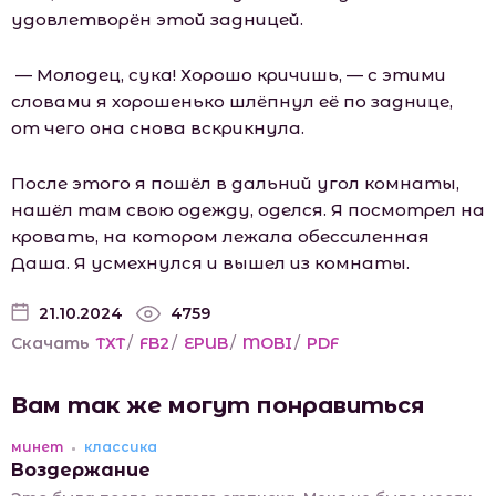
удовлетворён этой задницей.
— Молодец, сука! Хорошо кричишь, — с этими
словами я хорошенько шлёпнул её по заднице,
от чего она снова вскрикнула.
После этого я пошёл в дальний угол комнаты,
нашёл там свою одежду, оделся. Я посмотрел на
кровать, на котором лежала обессиленная
Даша. Я усмехнулся и вышел из комнаты.
21.10.2024
4759
Скачать
TXT
/
FB2
/
EPUB
/
MOBI
/
PDF
Вам так же могут понравиться
минет
классика
Воздержание