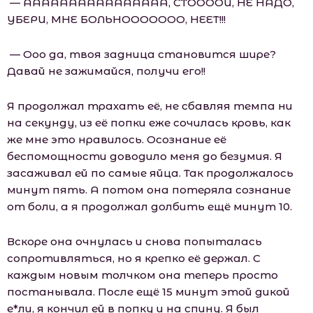
— АААААААААААААААА, СТООООЙ, НЕ НАДО,
УБЕРИ, МНЕ БОЛЬНООООООО, НЕЕТ!!!
— Ооо да, твоя задница становится шире?
Давай не зажимайся, получи его!!
Я продолжал трахать её, не сбавляя темпа ни
на секунду, из её попки еже сочилась кровь, как
же мне это нравилось. Осознание её
беспомощности доводило меня до безумия. Я
засаживал ей по самые яйца. Так продолжалось
минут пять. А потом она потеряла сознание
от боли, а я продолжал долбить ещё минут 10.
Вскоре она очнулась и снова попыталась
сопротивляться, но я крепко её держал. С
каждым новым толчком она теперь просто
постанывала. После ещё 15 минут этой дикой
е*ли, я кончил ей в попку и на спину. Я был