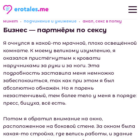
минет
подчинение и унижение
анал, секс в попку
Новые рассказы
Бизнес — партнёры по сексу
Популярные рассказы
Я очнулся в какой-то мрачной, плохо освещённой
комнате. К моему великому изумлению, я
оказался пристёгнутым к кровати
наручниками за руки и за ноги. Эта
подробность заставила меня немножко
забеспокоиться, так как при этом я был
абсолютно обнажён. Но я парень
незастенчивый, тем более тело у меня в поряде:
пресс, бицуха, всё есть.
Потом я обратил внимание на окно,
расположенное на боковой стене. За окном была
какая-то стройка, где велись работы, и здание