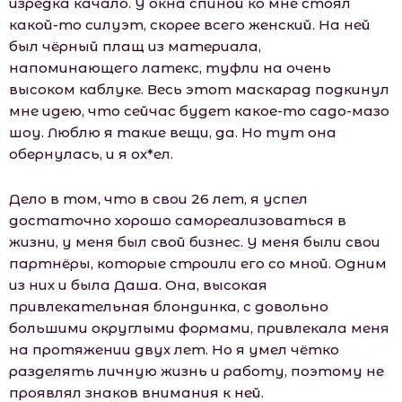
изредка качало. У окна спиной ко мне стоял
какой-то силуэт, скорее всего женский. На ней
был чёрный плащ из материала,
напоминающего латекс, туфли на очень
высоком каблуке. Весь этот маскарад подкинул
мне идею, что сейчас будет какое-то садо-мазо
шоу. Люблю я такие вещи, да. Но тут она
обернулась, и я ох*ел.
Дело в том, что в свои 26 лет, я успел
достаточно хорошо самореализоваться в
жизни, у меня был свой бизнес. У меня были свои
партнёры, которые строили его со мной. Одним
из них и была Даша. Она, высокая
привлекательная блондинка, с довольно
большими округлыми формами, привлекала меня
на протяжении двух лет. Но я умел чётко
разделять личную жизнь и работу, поэтому не
проявлял знаков внимания к ней.