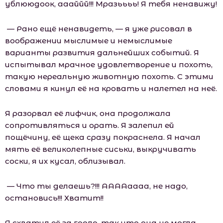
ублююдоок, аааййй!!! Мразьььь! Я тебя ненавижу!
— Рано ещё ненавидеть, — я уже рисовал в
воображении мыслимые и немыслимые
варианты развития дальнейших событий. Я
испытывал мрачное удовлетворение и похоть,
такую нереальную животную похоть. С этими
словами я кинул её на кровать и налетел на неё.
Я разорвал её лифчик, она продолжала
сопротивляться и орать. Я залепил ей
пощёчину, её щека сразу покраснела. Я начал
мять её великолепные сиськи, выкручивать
соски, я их кусал, облизывал.
— Что ты делаешь?!!! ААААаааа, не надо,
остановись!!! Хватит!!
Я схватил её за горло, так что она не могла