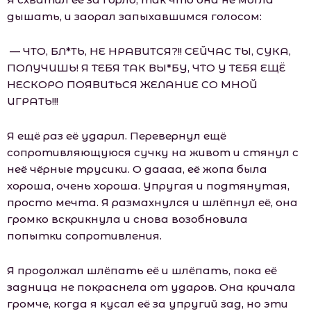
дышать, и заорал запыхавшимся голосом:
— ЧТО, БЛ*ТЬ, НЕ НРАВИТСЯ?!! СЕЙЧАС ТЫ, СУКА,
ПОЛУЧИШЬ! Я ТЕБЯ ТАК ВЫ*БУ, ЧТО У ТЕБЯ ЕЩЁ
НЕСКОРО ПОЯВИТЬСЯ ЖЕЛАНИЕ СО МНОЙ
ИГРАТЬ!!!
Я ещё раз её ударил. Перевернул ещё
сопротивляющуюся сучку на живот и стянул с
неё чёрные трусики. О даааа, её жопа была
хороша, очень хороша. Упругая и подтянутая,
просто мечта. Я размахнулся и шлёпнул её, она
громко вскрикнула и снова возобновила
попытки сопротивления.
Я продолжал шлёпать её и шлёпать, пока её
задница не покраснела от ударов. Она кричала
громче, когда я кусал её за упругий зад, но эти