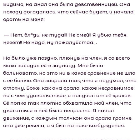
Видимо, на анал она была девственницей. Она
походу догадалась, что сейчас будет, и начала
орать на меня:
— Нет, бл*дь, не туда!!! Не смей!! Я убью тебя,
нееет!! Не надо, ну пожалуйстаа…
Но было уже поздно, плюнув на член, я со всего
маха засадил ей в задницу. Мне было
больновато, но это ни в какое сравнение не шло
с её болью. Она заорала так, что я подумал, что
оглохну. Боже, как она орала, какое несравнимое
ни с чем удовольствие, я получал от её криков.
Её попка так плотно обхватила мой член, что
двигаться в ней было непросто. Я начал
движение, с каждым толчком она орала громче,
она уже ревела, а я был на пике возбуждения.