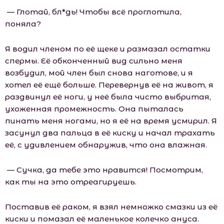
— Глотай, бл*дь! Чтобы всё проглотила,
поняла?
Я водил членом по её щеке и размазал остатки
спермы. Её обконченный вид сильно меня
возбудил, мой член был снова наготове, и я
хотел её ещё больше. Перевернув её на живот, я
раздвинул её ноги, у неё была чисто выбритая,
ухоженная промежность. Она пыталась
пинать меня ногами, но я её на время усмирил. Я
засунул два пальца в её киску и начал трахать
её, с удивлением обнаружив, что она влажная.
— Сучка, да тебе это нравится! Посмотрим,
как ты на это отреагируешь.
Поставив её раком, я взял немножко смазки из её
киски и помазал её маленькое колечко ануса.