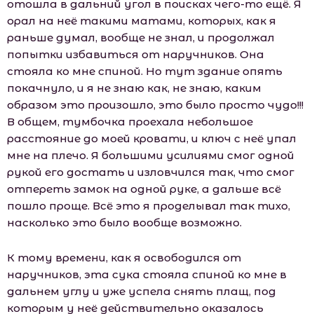
отошла в дальний угол в поисках чего-то ещё. Я
орал на неё такими матами, которых, как я
раньше думал, вообще не знал, и продолжал
попытки избавиться от наручников. Она
стояла ко мне спиной. Но тут здание опять
покачнуло, и я не знаю как, не знаю, каким
образом это произошло, это было просто чудо!!!
В общем, тумбочка проехала небольшое
расстояние до моей кровати, и ключ с неё упал
мне на плечо. Я большими усилиями смог одной
рукой его достать и изловчился так, что смог
отпереть замок на одной руке, а дальше всё
пошло проще. Всё это я проделывал так тихо,
насколько это было вообще возможно.
К тому времени, как я освободился от
наручников, эта сука стояла спиной ко мне в
дальнем углу и уже успела снять плащ, под
которым у неё действительно оказалось