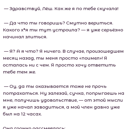
— Здравствуй, Лёш. Как же я по тебе скучала!
— Да что ты говоришь? Смутно вериться.
Какого х*я ты тут устроила? — я уже серьёзно
начинал злиться.
— Я? А я что? Я ничего. В случае, произошедшем
месяц назад, ты меня просто «поимел»! Я
осталась ни с чем. Я просто хочу ответить
тебе тем же.
— Оу, да ты оказывается тоже не прочь
потрахаться. Ну залезай, сучка, попрыгаешь на
мне, получишь удовольствие, — от этой мысли
я уже начал заводиться, а мой член давно уже
был на 12 часах.
Она громко рассмеялась: