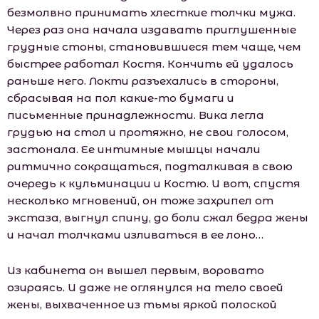
безмолвно принимать хлесткие толчки мужа.
Через раз она начала издавать приглушенные
грудные стоны, становившиеся тем чаще, чем
быстрее работал Костя. Кончить ей удалось
раньше него. Локти разъехались в стороны,
сбрасывая на пол какие-то бумаги и
письменные принадлежности. Вика легла
грудью на стол и протяжно, не свои голосом,
застонала. Ее интимные мышцы начали
ритмично сокращаться, подталкивая в свою
очередь к кульминации и Костю. И вот, спустя
несколько мгновений, он тоже захрипел от
экстаза, выгнул спину, до боли сжал бедра жены
и начал толчками изливаться в ее лоно…
Из кабинета он вышел первым, воровато
озираясь. И даже не оглянулся на тело своей
жены, выхваченное из тьмы яркой полоской