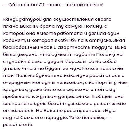
— Ой спасибо! Обещаю — не пожалеешь!
Кандидатурой для осуществления своего
плана Вика выбрала ту самую Полину, с
которой она вместе работала и делила один
кабинет, и которая якобы была в отпуске. Зная
бесшабашный нрав и азартность подруги, Вика
была уверена, что сумеет подбить Полину на
случайный секс с дедом Морозом, само собой
утаив, что это будет ее муж. Но все пошло не
так. Полина буквально накануне рассталась с
очередным молодым человеком, с которым у нее,
вроде как, даже было все серьезно, и потому
пребывала в жутком депрессняке. В общем, она
восприняла идею без энтузиазма и решительно
отказалась. Но Вика не расстроилась. «Ну и
ладно! Сама его порадую. Тоже неплохо», —
решила она.