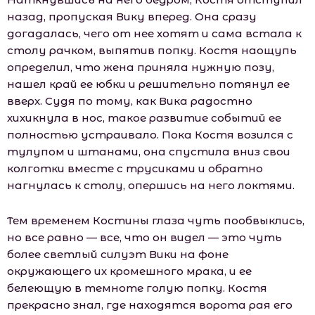
назад, пропуская Вику вперед. Она сразу
догадалась, чего от нее хотят и сама встала к
столу рачком, выпятив попку. Костя наощупь
определил, что жена приняла нужную позу,
нашел край ее юбки и решительно потянул ее
вверх. Судя по тому, как Вика радостно
хихикнула в нос, такое развитие событий ее
полностью устраивало. Пока Костя возился с
тулупом и штанами, она спустила вниз свои
колготки вместе с трусиками и обратно
нагнулась к столу, опершись на него локтями.
Тем временем Костины глаза чуть пообвыклись,
но все равно — все, что он видел — это чуть
более светлый силуэт Вики на фоне
окружающего их кромешного мрака, и ее
белеющую в темноте голую попку. Костя
прекрасно знал, где находятся ворота рая его