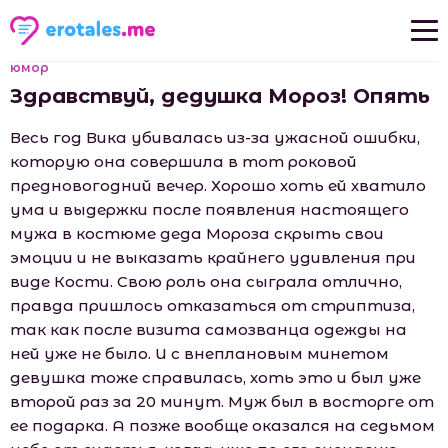
юмор
Новые рассказы
Здравствуй, дедушка Мороз! Опять
Популярные рассказы
Весь год Вика убивалась из-за ужасной ошибки,
которую она совершила в тот роковой
предновогодний вечер. Хорошо хоть ей хватило
ума и выдержки после появления настоящего
мужа в костюме деда Мороза скрыть свои
эмоции и не выказать крайнего удивления при
виде Кости. Свою роль она сыграла отлично,
правда пришлось отказаться от стриптиза,
так как после визита самозванца одежды на
ней уже не было. И с внеплановым минетом
девушка тоже справилась, хоть это и был уже
второй раз за 20 минут. Муж был в восторге от
ее подарка. А позже вообще оказался на седьмом