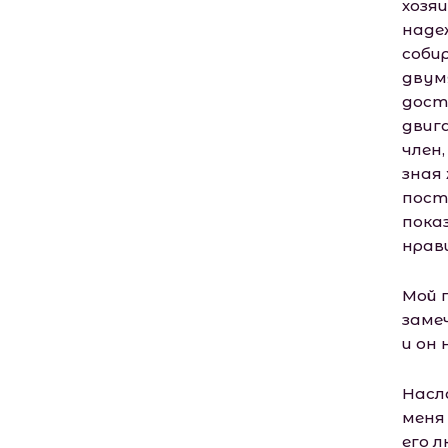
хозя
наде
соби
двум
дост
двиг
член
зная 
пост
пока
нрав
Мой г
заме
и он
Насл
меня
его 