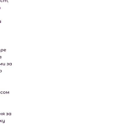
ост,
т
а
ире
а
ми за
о
осом
ня за
ку