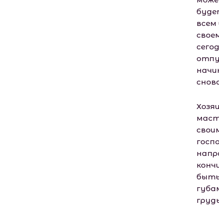
буде
всем 
своем
сего
отпу
начи
снов
Хозя
маст
своим
госп
напро
кончи
быть
губам
грудь