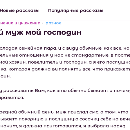
Новые рассказы
Популярные рассказы
нение и унижение
разное
й муж мой господин
лодая семейная пара, и с виду обычные, как все, но
ельные отношения у нас не стандартные, в пост
ой хозяин, повелитель и господин, а я его послушн
чка, которая должна выполнять все, что прикажет
один.
чу рассказать Вам, как это обычно бывает, и почем
нравится.
ередной обычный день, муж прислал смс, о том, что
зывает покорную и послушную сосочку себе на вече
значит, я должна приготовится, я выбрала наряд,