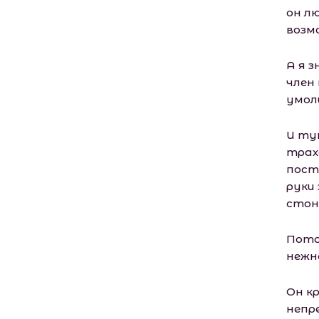
он л
возм
А я з
член
умол
И ту
трах
пост
руки 
стон
Пото
нежн
Он к
непр