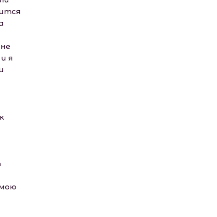
вится
а
 не
и я
и
к
т
 мою