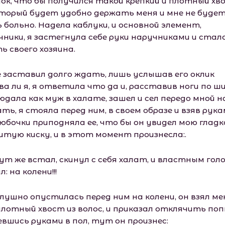
нок, что бы получился такой крепкий и плотный хв
оторый будет удобно держать меня и мне не буде
 больно. Надела каблуки, и основной элемент,
чники, я застегнула себе руки наручниками и стал
ь своего хозяина.
е заставил долго ждать, лишь услышав его оклик
а ли я, я ответила что да и, расставив ноги по ш
юдала как муж в халате, зашел и сел передо мной н
ть, я стояла перед ним, в своем образе и взяв рука
 юбочки приподняла ее, что бы он увидел мою гладк
итую киску, и в этот момент произнесла:.
ут же встал, скинул с себя халат, и властным гол
л: на колени!!!
слушно опустилась перед ним на колени, он взял ме
плотный хвост из волос, и приказал отклячить поп
евшись руками в пол, тут он произнес: