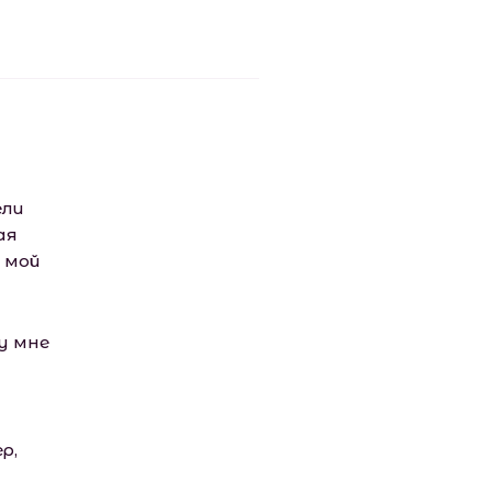
ели
ая
 мой
у мне
р,