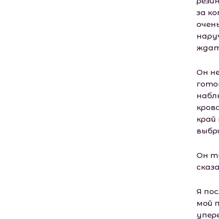
рези
за к
очень
нару
ждат
Он н
готов
набл
крова
край
выбр
Он т
сказа
Я по
мой 
упер