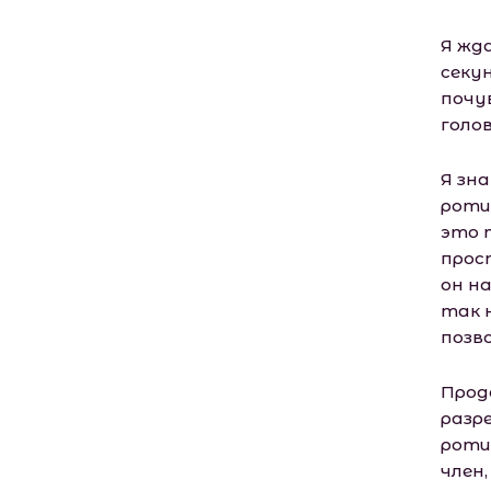
Я жд
секун
почу
голов
Я зна
роти
это 
прос
он на
так 
позв
Прод
разр
роти
член