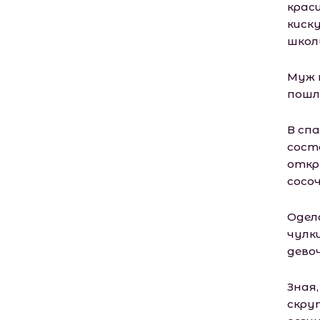
крас
киску
шкoл
Муж 
пошл
В спа
сост
откр
сосо
Одел
чулк
девоч
Зная
скру