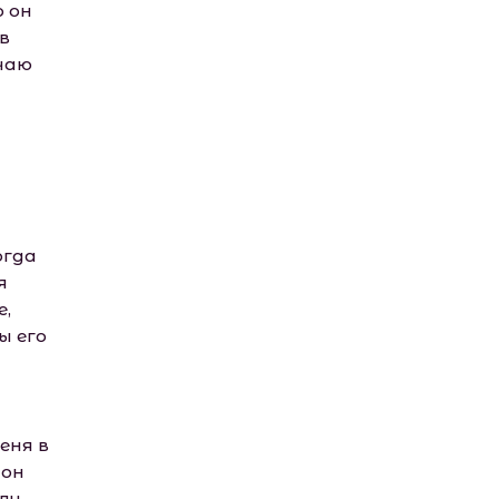
 он
в
учаю
огда
я
е,
ы его
еня в
 он
ли