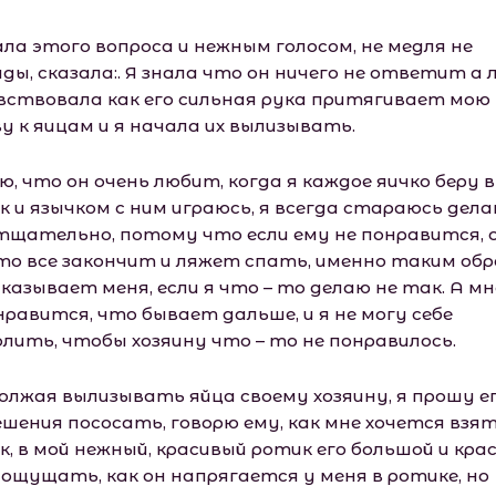
ала этого вопроса и нежным голосом, не медля не
ды, сказала:. Я знала что он ничего не ответит а
вствовала как его сильная рука притягивает мою
у к яицам и я начала их вылизывать.
ю, что он очень любит, когда я каждое яичко беру в
к и язычком с ним играюсь, я всегда стараюсь дел
тщательно, потому что если ему не понравится, 
то все закончит и ляжет спать, именно таким об
казывает меня, если я что – то делаю не так. А мн
нравится, что бывает дальше, и я не могу себе
олить, чтобы хозяину что – то не понравилось.
олжая вылизывать яйца своему хозяину, я прошу е
ешения пососать, говорю ему, как мне хочется взят
к, в мой нежный, красивый ротик его большой и кра
, ощущать, как он напрягается у меня в ротике, но