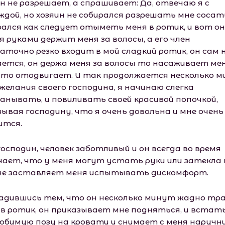
ин не разрешает, а спрашивает: Да, отвечаю я с
ждой, но хозяин не собирался разрешать мне сосать
рался как следует отыметь меня в ротик, и вот он
я руками держит меня за волосы, а его член
аточно резко входит в мой сладкий ротик, он сам 
ается, он держа меня за волосы то насаживает ме
, то отодвигает. И так продолжается несколько м
желания своего господина, я начинаю слегка
анывать, и повиливать своей красивой попочкой,
зывая господину, что я очень довольна и мне очень
ится.
осподин, человек заботливый и он всегда во время
чает, что у меня могут устать руки или затекла 
 не заставляет меня испытывать дискомфорт.
адившись тем, что он несколько минут жадно тр
 в ротик, он приказывает мне подняться, и встать
любимую позу на кровати и снимает с меня наручни