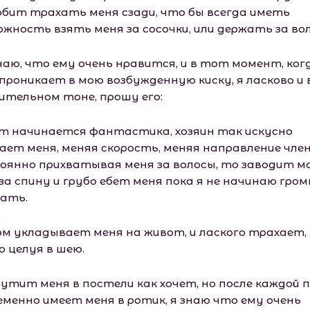
юбит трахать меня сзади, что бы всегда иметь
ожность взять меня за сосочки, или держать за во
наю, что ему очень нравится, и в тот момент, ког
 проникает в мою возбужденную киску, я ласково и 
ительном тоне, прошу его:
т начинается фантастика, хозяин так искусно
ает меня, меняя скорость, меняя направление член
оянно прихватывая меня за волосы, то заводит м
за спину и грубо ебет меня пока я не начинаю гром
ать.
м укладывает меня на живот, и лаского трахает,
о целуя в шею.
рутит меня в постели как хочет, но после каждой п
еменно имеет меня в ротик, я знаю что ему очень