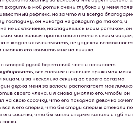
т входить в мой ротик очень глубоко и у меня поя
известный рефлекс, но за что я и всегда благодарн
у господину, он никогда не доводит до такого, и
дня не исключение, насладившись моим ротиком, он
ская мои волосы притягивает меня к своим яицам, 
наю жадно их вылизывать, не упуская возможност
а умоляю его кончить мне на личико.
ин второй рукой берет свой член и начинает
урбировать, все сильнее и сильнее прижимая меня 
 яицам, и за несколько секунд до своего оргазма,
один держа меня за волосы располагает мое личико
тив своего члена, и я снова умоляю его, чтобы он
л на свою сосочку, что его покорная девочка хоче
 вся в его сперме, что бы струи спермы стекали по
 его сосочки, что бы капли спермы капали с губ на
 соски.