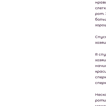
нрав
слег
рот.
боль
хоро
Спус
хозяи
Я спу
хозя
начи
краси
сперм
сперм
Неск
роти
може