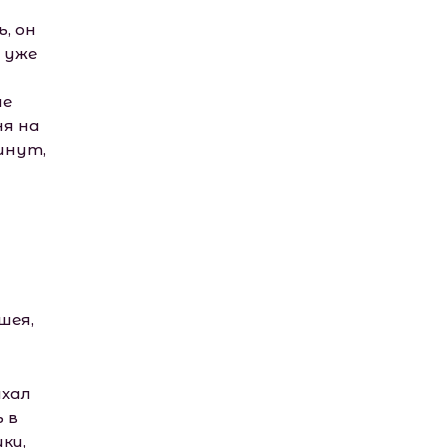
, он
 уже
не
ня на
инут,
шея,
ахал
 в
ки,