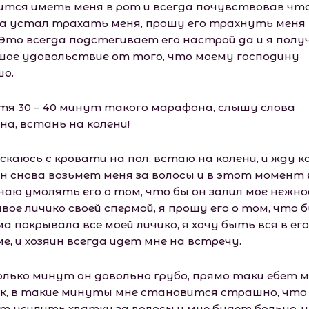
ится иметь меня в рот и всегда почувствовав что
ка устал трахать меня, прошу его трахнуть меня 
 Это всегда подстегивает его настрой да и я пол
шое удовольствие от того, что моему господину
шо.
тя 30 – 40 минут такого марафона, слышу слова
на, встань на колени!
скаюсь с кровати на пол, встаю на колени, и жду к
ин снова возьмет меня за волосы и в этот момент 
наю умолять его о том, что бы он залил мое нежно
вое личико своей спермой, я прошу его о том, что б
а покрывала все моей личико, я хочу быть вся в его
е, и хозяин всегда идет мне на встречу.
олько минут он довольно грубо, прямо таки ебет м
к, в такие минуты мне становится страшно, что
т усилить хватку за волосы и мне будет больно, и