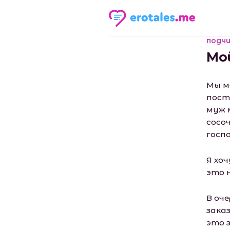
подчи
Мо
Мы мо
пост
муж м
сосо
госп
Я хо
это 
В оч
зака
это 