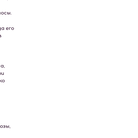
лосы.
да его
в
а,
ои
ко
озы,