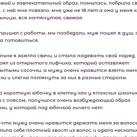
ивый и завлекательный образ, помылась, побрила с
, с ней мне повезло, мне уже не 18 лет а она у меня к
ьницы, вся натянутая, свежая.
пришел с работы, мы пообедали, муж пошел в душ, 
а готовиться.
льне я зажгла свечи, и стала надевать свой наряд,
оял из открытого лифчика, который оставляет
ытыми сосочки, а мужу очень нравится взять мен
чки и слегка потянуть за них в разные стороны.
а короткую юбочку в клетку как у японских шкoльн
и с поясом, получился очень возбуждающий образ
ки, у которой под юбочкой ничего нет.
, что мужу очень нравится держать меня за волосы
тила себе плотный хвост из волос, и одела несколь